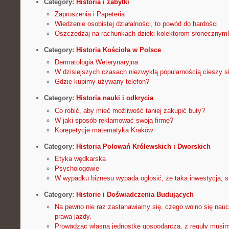
Category:
Historia i zabytki
Zaproszenia i Papeteria
Wiedzenie osobistej działalności, to powód do hardości
Oszczędzaj na rachunkach dzięki kolektorom słonecznym
Category:
Historia Kościoła w Polsce
Dermatologia Weterynaryjna
W dzisiejszych czasach niezwykłą popularnością cieszy s
Gdzie kupimy używany telefon?
Category:
Historia nauki i odkrycia
Co robić, aby mieć możliwość taniej zakupić buty?
W jaki sposób reklamować swoją firmę?
Korepetycje matematyka Kraków
Category:
Historia Polowań Królewskich i Dworskich
Etyka wędkarska
Psychologowie
W wypadku biznesu wypada ogłosić, że taka inwestycja, 
Category:
Historie i Doświadczenia Budujących
Na pewno nie raz zastanawiamy się, czego wolno się nau
prawa jazdy.
Prowadząc własną jednostkę gospodarczą, z reguły musi