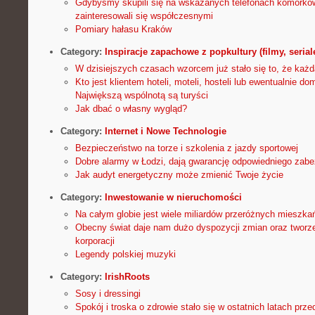
Gdybyśmy skupili się na wskazanych telefonach komórko
zainteresowali się współczesnymi
Pomiary hałasu Kraków
Category:
Inspiracje zapachowe z popkultury (filmy, seriale
W dzisiejszych czasach wzorcem już stało się to, że każd
Kto jest klientem hoteli, moteli, hosteli lub ewentualnie 
Największą wspólnotą są turyści
Jak dbać o własny wygląd?
Category:
Internet i Nowe Technologie
Bezpieczeństwo na torze i szkolenia z jazdy sportowej
Dobre alarmy w Łodzi, dają gwarancję odpowiedniego zabe
Jak audyt energetyczny może zmienić Twoje życie
Category:
Inwestowanie w nieruchomości
Na całym globie jest wiele miliardów przeróżnych mieszka
Obecny świat daje nam dużo dyspozycji zmian oraz tworz
korporacji
Legendy polskiej muzyki
Category:
IrishRoots
Sosy i dressingi
Spokój i troska o zdrowie stało się w ostatnich latach p