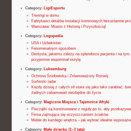
Category:
LigiEsportu
Treningi w domu
Fabrykanci detalów instalacji kominowych bezustannie prz
Warszawa: Miasto z Historią i Przyszłością!
Category:
Logopedia
USA i Uzbekistan
Fenomenalnym sposobem
Dentysta, jakiemu zależy na splendorze pacjenta i na tym
przyjemnie wspominał wizytę
Category:
Luksemburg
Ochrona Środowiska i Zrównoważony Rozwój
Surferski radar
Każdy dzisiaj z całych sił stara się jako tako zarabiać, b
żadnych zahamowań niezbędne do życia
Category:
Magiczne Miejsca i Tajemnice Afryki
Pieczątki są konstruowane z reguły po to, aby przekazyw
Firma zajmująca się oczyszczaniem ścieków
Meble do każdego wnętrza – jak wybrać idealne wyposaż
Category:
Małe dziecko (1–3 lata)