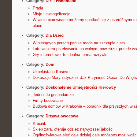
Category:
DIY i Handmade
Prada
Misje i ewangelizacja
W wielu biurowcach możemy spotkać się z przeróżnymi sz
okien
Category:
Dla Dzieci
W bieżących porach panuje moda na szczupłe ciało
Lato wspiera przebywaniu na wolnym powietrzu, przede ws
Gry internetowe, to idealna forma rozrywki
Category:
Dom
Uzbekistan i Kosovo
Dekoracje Marynistyczne: Jak Przynieść Ocean Do Wnęt
Category:
Doskonalenie Umiejętności Kierowcy
Jednostki gospodarcze
Firmy budowlane
Budowa domów w Krakowie – poradnik dla przyszłych właśc
Category:
Drzewa owocowe
Kraśnik
Sklep zara, oferuje odzież najwyższej jakości
Ogólnoświatowa sieć daje dzisiaj całe mnóstwo możliwośc