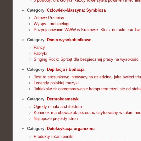
3 powody, dla których każdy rowerzysta powinien mieć lin
Category:
Człowiek–Maszyna: Symbioza
Zdrowe Przepisy
Wyspy i archipelagi
Pozycjonowanie WWW w Krakowie: Klucz do sukcesu Twoj
Category:
Dania wysokobiałkowe
Fancy
Fabryki
Singing Rock: Sprzęt dla bezpiecznej pracy na wysokości
Category:
Depilacja i Epilacja
Jest to stosunkowo innowacyjna dziedzina, jaka świeci tri
Legendy polskiej muzyki
Jakiekolwiek oprogramowanie komputera różni się od siebi
Category:
Dermokosmetyki
Ogrody i mała architektura
Kominek ma obowiązek pozostać usytuowany w takim mie
Najlepsze projekty stron
Category:
Detoksykacja organizmu
Produkty i Zamienniki