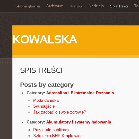
Archiwum
Nadzieja
Ta
Strona główna
Kraków
Spis Treści
KOWALSKA
SPIS TREŚCI
Posts by category
Category:
Adrenalina i Ekstremalne Doznania
Moda damska
Świnoujście
Jak zadbać o swoje zdrowie?
Category:
Akumulatory i systemy ładowania
Pozostałe publikacje
Szkolenia BHP Krapkowice