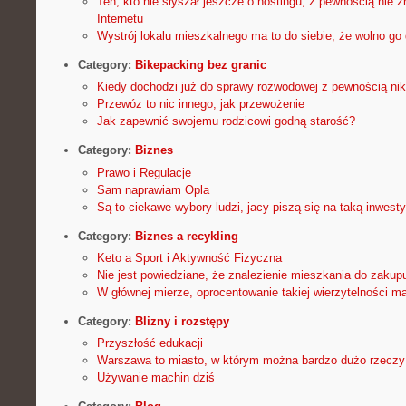
Ten, kto nie słyszał jeszcze o hostingu, z pewnością nie zn
Internetu
Wystrój lokalu mieszkalnego ma to do siebie, że wolno go
Category:
Bikepacking bez granic
Kiedy dochodzi już do sprawy rozwodowej z pewnością nikt
Przewóz to nic innego, jak przewożenie
Jak zapewnić swojemu rodzicowi godną starość?
Category:
Biznes
Prawo i Regulacje
Sam naprawiam Opla
Są to ciekawe wybory ludzi, jacy piszą się na taką inwesty
Category:
Biznes a recykling
Keto a Sport i Aktywność Fizyczna
Nie jest powiedziane, że znalezienie mieszkania do zakup
W głównej mierze, oprocentowanie takiej wierzytelności m
Category:
Blizny i rozstępy
Przyszłość edukacji
Warszawa to miasto, w którym można bardzo dużo rzeczy 
Używanie machin dziś