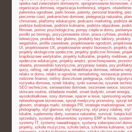
opieka nad zwierzętami domowymi
,
oprogramowanie biznesowe
,
organizacja domowa
,
organizacja konferencji
,
origami
,
oświetleni
paleniska ogrodowe
,
parki linowe
,
patenty
,
personal branding
,
piec
pieczenie ciast
,
piekarnictwo domowe
,
pielęgnacja naturalna
,
plan
chmurowe
,
platformy edukacyjne
,
podcasts marketing
,
podróże a
podróże budżetowe
,
podróże kulinarne
,
podróże objazdowe
,
podró
filmowe
,
pomoc psychologiczna
,
pompy ciepła w domu
,
porównyw
posiłki po treningu
,
pozycjonowanie stron
,
prasa cyfrowa
,
produkc
telewizyjna
,
produkty bez glutenu
,
produkty bez laktozy
,
produkty 
wegańskie
,
profile zawodowe
,
projektowanie ogrodzeń
,
projektowa
UI
,
projektowanie UX
,
projektowanie wnętrz biurowych
,
projekty 
projekty ekologiczne społeczne
,
projekty graficzne firmowe
,
proje
krajobrazowe wertykalne
,
projekty kulturalne
,
projekty meblowe
,
p
społeczne edukacyjne
,
projekty wnętrz
,
przechowywanie
,
przestr
otwarta
,
przewodniki turystyczne
,
przyprawy świata
,
psy profilakt
quizy
,
rafting
,
rak profilaktyka
,
rehabilitacja domowa
,
reklama nat
relaks w domu
,
relaks w ogrodzie
,
remarketing
,
restauracje premi
rodzinne finanse
,
rośliny doniczkowe pielęgnacja
,
rośliny egzotyc
rozrywka domowa
,
rynek lokalny
,
rynki surowców
,
rysunek techni
SEO techniczne
,
serowarstwo domowe
,
sezonowe owoce
,
sezon
skincare routine
,
składanie modeli
,
smart budynki
,
smart energia
,
wysokobiałkowe
,
sosy domowe
,
spacer w lesie
,
sponsoring wyda
networkingowe biznesowe
,
sprzęt medyczny przenośny
,
sprzęt te
głosem
,
strategia marki
,
strategia PR
,
strategie marketingowe
,
str
photography
,
styl glamour
,
styl klasyczny
,
styl pracy zdalnej
,
styl
lokalne
,
suplementy diety
,
surowce naturalne
,
survival
,
święta kul
sprzedaży
,
systemy dokumentów
,
systemy ERP w firmie
,
system
systemy IT
,
systemy nawadniające
,
systemy zabezpieczeń dom
projekty
,
szkoła muzyczna
,
szkoła tańca
,
szkolenia kulinarne
,
szk
gotowania
,
sztuka kulinarna regionalna
,
sztuka uliczna murale
,
sz