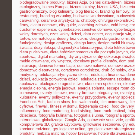
biodegradowalne produkty
,
biznes Azja
,
biznes data-driven
,
bizne
ekologiczny
,
biznes Europa
,
biznes lokalny
,
biznes USA
,
bizuter
gastronomiczny
,
blog kulinarny
,
blog literacki
,
branding firmowy
,
b
restauracji
,
branding wizualny
,
budownictwo drewniane
,
budownict
caravaning
,
ceramika artystyczna
,
chatboty
,
chirurgia rekonstrukc
firmy
,
ciasta domowe
,
city guide
,
coaching zdrowia
,
cold brew
,
co
customer experience
,
cyberbezpieczeństwo domowe
,
cyberbezpi
wolny dorosłych
,
czas wolny dzieci
,
data center
,
degustacja win
,
tortów
,
dermatologia
,
desery bez cukru
,
design dla gastronomii
,
de
funkcjonalny
,
design graficzny
,
design lamp
,
design mebli biurowy
światła
,
dezynfekcja
,
diagnostyka laboratoryjna
,
dieta lekkostraw
dieta pudełkowa
,
dieta śródziemnomorska dla początkujących
,
di
sportowa
,
digital marketing
,
diy artystyczne
,
diy dekoracje świąte
meble drewniane
,
diy wnętrza
,
docelowe profile klientów
,
dom pod 
inspiracje
,
domowe fermentacje
,
domowe nalewki
,
domowe oszcz
doradztwo dietetyczne
,
doradztwo ogrodnicze
,
druk 3d hobby
,
dru
medyczny
,
edukacja artystyczna dzieci
,
edukacja finansowa doro
dzieci
,
edukacja zdrowotna dzieci
,
edukacja zdrowotna szkolna
,
e
społeczna
,
ekologiczne ogrodnictwo
,
ekonomia społeczna
,
ekotur
energia cieplna
,
energia jądrowa
,
energia solarna
,
escape room d
biznesowe
,
eventy filmowe
,
eventy firmowe integracyjne
,
eventy 
kulturalne
,
eventy polityczne
,
eventy przygodowe
,
eventy społec
Facebook Ads
,
fashion show
,
festiwale nauki
,
film animowany
,
fi
cyfrowe
,
firewall
,
fitness w domu
,
fizjoterapia dzieci
,
food delivery
influencerzy
,
food marketing
,
food styling
,
food truck festival
,
foto
dziecięca
,
fotografia kulinarna
,
fotografia ślubna
,
fotografia sport
internetowa
,
globalizacja
,
Google Ads
,
gotowanie sous vide
,
grafi
komputerowa 3D
,
grafika użytkowa
,
grillowanie sezonowe
,
gry ed
karciane rodzinne
,
gry logiczne online
,
gry planszowe strategiczn
produkty
,
herbata matcha
,
hobby kreatywne
,
hotele dla zwierząt
,
i