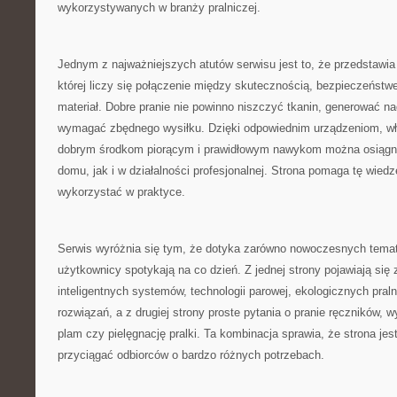
wykorzystywanych w branży pralniczej.
Jednym z najważniejszych atutów serwisu jest to, że przedstawia 
której liczy się połączenie między skutecznością, bezpieczeństw
materiał. Dobre pranie nie powinno niszczyć tkanin, generować n
wymagać zbędnego wysiłku. Dzięki odpowiednim urządzeniom, 
dobrym środkom piorącym i prawidłowym nawykom można osiągną
domu, jak i w działalności profesjonalnej. Strona pomaga tę wied
wykorzystać w praktyce.
Serwis wyróżnia się tym, że dotyka zarówno nowoczesnych temató
użytkownicy spotykają na co dzień. Z jednej strony pojawiają się
inteligentnych systemów, technologii parowej, ekologicznych pral
rozwiązań, a z drugiej strony proste pytania o pranie ręczników,
plam czy pielęgnację pralki. Ta kombinacja sprawia, że strona jes
przyciągać odbiorców o bardzo różnych potrzebach.