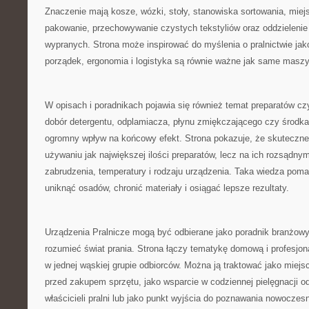
Znaczenie mają kosze, wózki, stoły, stanowiska sortowania, miej
pakowanie, przechowywanie czystych tekstyliów oraz oddzielenie
wypranych. Strona może inspirować do myślenia o pralnictwie jak
porządek, ergonomia i logistyka są równie ważne jak same maszy
W opisach i poradnikach pojawia się również temat preparatów c
dobór detergentu, odplamiacza, płynu zmiękczającego czy środk
ogromny wpływ na końcowy efekt. Strona pokazuje, że skuteczne 
używaniu jak największej ilości preparatów, lecz na ich rozsądny
zabrudzenia, temperatury i rodzaju urządzenia. Taka wiedza poma
uniknąć osadów, chronić materiały i osiągać lepsze rezultaty.
Urządzenia Pralnicze mogą być odbierane jako poradnik branżowy 
rozumieć świat prania. Strona łączy tematykę domową i profesjon
w jednej wąskiej grupie odbiorców. Można ją traktować jako miejs
przed zakupem sprzętu, jako wsparcie w codziennej pielęgnacji odz
właścicieli pralni lub jako punkt wyjścia do poznawania nowoczes