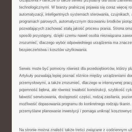
Urządzenia Pralnicze to także serwis przydatny dla osób zainte
technologicznymi. W branży pralniczej pojawia się coraz więcej r
automatyzacji, inteligentnych systemach sterowania, czujnikach, 
programach parowych, automatycznym dozowaniu środków piorąc
pozwalających zachować stałą jakość procesu prania. Strona oma
sposób przystępny, dzięki czemu nawet osoba niezwiązana zawod
zrozumieć, dlaczego wybór odpowiedniego urządzenia ma znaczen
bezpieczeństwa i kosztów użytkowania.
Serwis może być pomocny również dla przedsiębiorców, którzy plan
Artykuły pozwalają lepiej poznać różnice między urządzeniami d
przemysłowymi, a także zrozumieć, dlaczego w intensywnej pracy 
pojemność bębna, ale również trwałość konstrukcji, szybkość cyk
łatwość serwisowania, dostępność części, rodzaj zasilania, pozi
możliwość dopasowania programu do konkretnego rodzaju tkanin. 
przemyślane planowanie inwestycji i pomaga uniknąć kosztownyc
Na stronie można znaleźć także treści związane z codziennym u