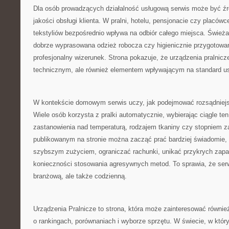
Dla osób prowadzących działalność usługową serwis może być źró
jakości obsługi klienta. W pralni, hotelu, pensjonacie czy placó
tekstyliów bezpośrednio wpływa na odbiór całego miejsca. Świeża 
dobrze wyprasowana odzież robocza czy higienicznie przygotowane
profesjonalny wizerunek. Strona pokazuje, że urządzenia pralnicz
technicznym, ale również elementem wpływającym na standard us
W kontekście domowym serwis uczy, jak podejmować rozsądniejs
Wiele osób korzysta z pralki automatycznie, wybierając ciągle t
zastanowienia nad temperaturą, rodzajem tkaniny czy stopniem z
publikowanym na stronie można zacząć prać bardziej świadomie, 
szybszym zużyciem, ograniczać rachunki, unikać przykrych zapa
konieczności stosowania agresywnych metod. To sprawia, że serw
branżową, ale także codzienną.
Urządzenia Pralnicze to strona, która może zainteresować równie
o rankingach, porównaniach i wyborze sprzętu. W świecie, w który