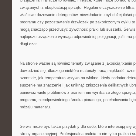
Urządzenia Pralnicze to również miejsce, które może pomóc w 
związanych z eksploatacją sprzętu. Regularne czyszczenie filtra,
właściwe dozowanie detergentów, niewkładanie zbyt dużej ilości 
programu czy pozostawienie drzwiczek po zakończonym cyklu to d
mogą znacząco przedłużyć żywotność pralki lub suszarki. Serwis
najlepsze urządzenie wymaga odpowiedniej pielęgnacji, jeśli ma 
długi czas.
Na stronie ważne są również tematy związane z jakością tkanin p
dowiedzieć się, dlaczego niektóre materiały tracą miękkość, czemu
szorstkie, jak temperatura wpływa na włókna, kiedy nadmiar dete
suszenie ma znaczenie i jak uniknąć zniszczenia delikatnych ubr
ponieważ wiele problemów z praniem nie wynika ze złego sprzętu,
programu, nieodpowiedniego środka piorącego, przeładowania bęb
rodzaju materiału.
Serwis może być także przydatny dla osób, które interesują się 
strony organizacyjnej. Profesjonalna pralnia to nie tylko pralka i s