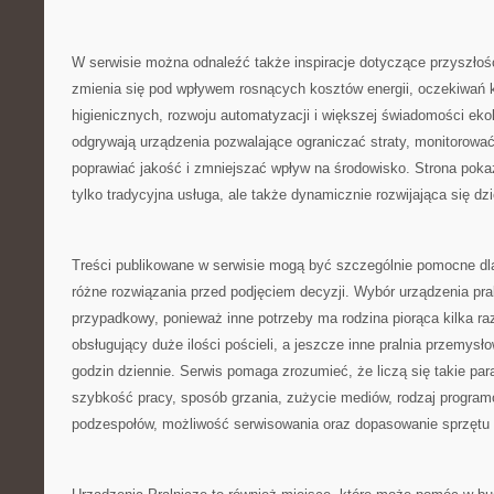
W serwisie można odnaleźć także inspiracje dotyczące przyszłośc
zmienia się pod wpływem rosnących kosztów energii, oczekiwań
higienicznych, rozwoju automatyzacji i większej świadomości ekol
odgrywają urządzenia pozwalające ograniczać straty, monitorować
poprawiać jakość i zmniejszać wpływ na środowisko. Strona pokazu
tylko tradycyjna usługa, ale także dynamicznie rozwijająca się dz
Treści publikowane w serwisie mogą być szczególnie pomocne dl
różne rozwiązania przed podjęciem decyzji. Wybór urządzenia pra
przypadkowy, ponieważ inne potrzeby ma rodzina piorąca kilka raz
obsługujący duże ilości pościeli, a jeszcze inne pralnia przemysł
godzin dziennie. Serwis pomaga zrozumieć, że liczą się takie pa
szybkość pracy, sposób grzania, zużycie mediów, rodzaj progra
podzespołów, możliwość serwisowania oraz dopasowanie sprzętu do