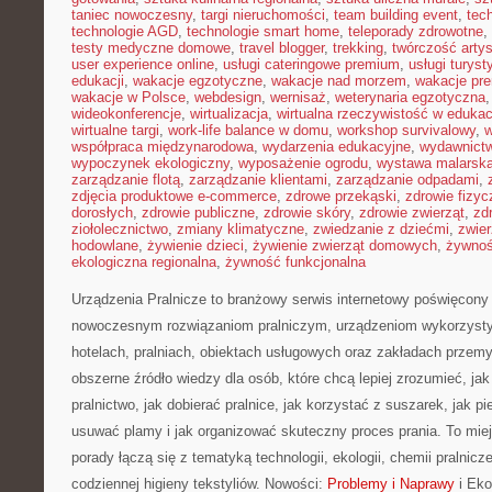
taniec nowoczesny
,
targi nieruchomości
,
team building event
,
tec
technologie AGD
,
technologie smart home
,
teleporady zdrowotne
,
testy medyczne domowe
,
travel blogger
,
trekking
,
twórczość arty
user experience online
,
usługi cateringowe premium
,
usługi turys
edukacji
,
wakacje egzotyczne
,
wakacje nad morzem
,
wakacje pr
wakacje w Polsce
,
webdesign
,
wernisaż
,
weterynaria egzotyczna
wideokonferencje
,
wirtualizacja
,
wirtualna rzeczywistość w edukac
wirtualne targi
,
work-life balance w domu
,
workshop survivalowy
,
w
współpraca międzynarodowa
,
wydarzenia edukacyjne
,
wydawnictw
wypoczynek ekologiczny
,
wyposażenie ogrodu
,
wystawa malarsk
zarządzanie flotą
,
zarządzanie klientami
,
zarządzanie odpadami
,
zdjęcia produktowe e-commerce
,
zdrowe przekąski
,
zdrowie fizyc
dorosłych
,
zdrowie publiczne
,
zdrowie skóry
,
zdrowie zwierząt
,
zd
ziołolecznictwo
,
zmiany klimatyczne
,
zwiedzanie z dziećmi
,
zwie
hodowlane
,
żywienie dzieci
,
żywienie zwierząt domowych
,
żywno
ekologiczna regionalna
,
żywność funkcjonalna
Urządzenia Pralnicze to branżowy serwis internetowy poświęcony 
nowoczesnym rozwiązaniom pralniczym, urządzeniom wykorzyst
hotelach, pralniach, obiektach usługowych oraz zakładach przem
obszerne źródło wiedzy dla osób, które chcą lepiej zrozumieć, ja
pralnictwo, jak dobierać pralnice, jak korzystać z suszarek, jak p
usuwać plamy i jak organizować skuteczny proces prania. To mie
porady łączą się z tematyką technologii, ekologii, chemii pralnicz
codziennej higieny tekstyliów. Nowości:
Problemy i Naprawy
i Eko