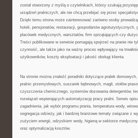
został stworzony z myślą o czytelnikach, którzy szukają przystęp
urządzeń pralniczych, ale nie chcą przebijać się przez specjalist
Dzięki temu strona może zainteresować zarówno osoby prowadzące 
hoteli, pensjonatów, restauracji, gospodarstw agroturystycznych
placówek medycznych, warsztatów, firm sprzątających czy duż
Treści publikowane w serwisie pomagają spojrzeć na pranie nie ty
czynność, ale także jako na ważny proces wpływający na trwałość
użytkowników, koszty eksploatacji i jakość obsługi klienta.
Na stronie można znaleźć poradniki dotyczące pralek domowych, 
pralnic przemysłowych, suszarek bębnowych, magli, stołów praso
czyszczenia chemicznego, systemów dozowania detergentów, tec
rozwiązań wspierających automatyzację pracy pralni. Serwis opis
zagadnienia, jak wybór programu prania, temperatura wody, wirow
segregacja odzieży, jak i bardziej branżowe tematy związane z 
zużyciem energii, odzyskiem wody, higieną w sektorze medycz
oraz optymalizacją kosztów.