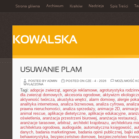
Archiwum
Nadzieja
Ta
Strona główna
Kraków
Spis Treści
KOWALSKA
USUWANIE PLAM
POSTED BY ADMIN
POSTED ON CZE - 4 - 2026
MOŻLIWOŚĆ K
WYŁĄCZONA
Tagi:
adopcje zwierząt
,
agencje reklamowe
,
agroturystyka rodzinn
dla zwierząt domowych
,
akcesoria ogrodowe
,
aktywizm ekologicz
aktywność twórcza
,
akustyka wnętrz
,
alarm domowy
,
alergie pok
analityka internetowa
,
analiza biznesowa
,
analiza cyfrowa
,
analiz
prawna nieruchomości
,
analiza sprzedaży
,
animacje 2D
,
animacje
animal rescue
,
aplikacje dietetyczne
,
aplikacje edukacyjne
,
aranż
oświetlenia
,
aranżacja przestrzeni biurowej
,
aranżacja restauracji
,
aranżacje tarasowe
,
arbitraż
,
architekt krajobrazu
,
architektura m
architektura ogrodowa
,
audioguide
,
automatyczna księgowość
,
au
danych
,
badania marketingowe
,
badania opinii publicznej
,
bajki e
behawiorystyka
,
bezpieczeństwo domowe
,
bezpieczeństwo finans