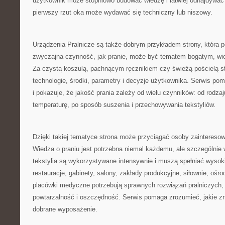
użytkownik może stopniowo budować wiedzę i łatwiej odnajdywać 
pierwszy rzut oka może wydawać się techniczny lub niszowy.
Urządzenia Pralnicze są także dobrym przykładem strony, która p
zwyczajna czynność, jak pranie, może być tematem bogatym, w
Za czystą koszulą, pachnącym ręcznikiem czy świeżą pościelą st
technologie, środki, parametry i decyzje użytkownika. Serwis po
i pokazuje, że jakość prania zależy od wielu czynników: od rodza
temperaturę, po sposób suszenia i przechowywania tekstyliów.
Dzięki takiej tematyce strona może przyciągać osoby zainter
Wiedza o praniu jest potrzebna niemal każdemu, ale szczególnie 
tekstylia są wykorzystywane intensywnie i muszą spełniać wysok
restauracje, gabinety, salony, zakłady produkcyjne, siłownie, oś
placówki medyczne potrzebują sprawnych rozwiązań pralniczych,
powtarzalność i oszczędność. Serwis pomaga zrozumieć, jakie z
dobrane wyposażenie.