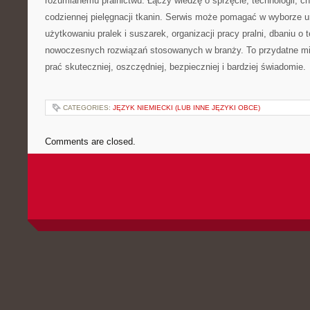
rozumianemu pralnictwu. Łączy wiedzę o sprzęcie, technologii, chem
codziennej pielęgnacji tkanin. Serwis może pomagać w wyborze 
użytkowaniu pralek i suszarek, organizacji pracy pralni, dbaniu o 
nowoczesnych rozwiązań stosowanych w branży. To przydatne mi
prać skuteczniej, oszczędniej, bezpieczniej i bardziej świadomie.
CATEGORIES:
JĘZYK NIEMIECKI (LUB INNE JĘZYKI OBCE)
Comments are closed.