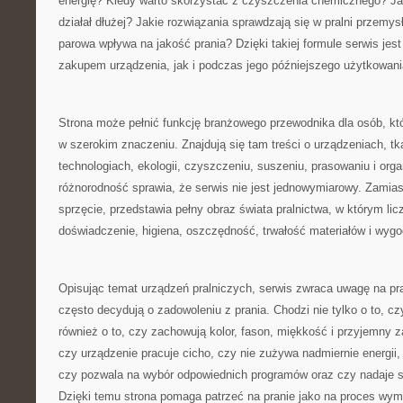
energię? Kiedy warto skorzystać z czyszczenia chemicznego? Ja
działał dłużej? Jakie rozwiązania sprawdzają się w pralni przemys
parowa wpływa na jakość prania? Dzięki takiej formule serwis jes
zakupem urządzenia, jak i podczas jego późniejszego użytkowani
Strona może pełnić funkcję branżowego przewodnika dla osób, któ
w szerokim znaczeniu. Znajdują się tam treści o urządzeniach, tk
technologiach, ekologii, czyszczeniu, suszeniu, prasowaniu i organ
różnorodność sprawia, że serwis nie jest jednowymiarowy. Zamias
sprzęcie, przedstawia pełny obraz świata pralnictwa, w którym licz
doświadczenie, higiena, oszczędność, trwałość materiałów i wyg
Opisując temat urządzeń pralniczych, serwis zwraca uwagę na pra
często decydują o zadowoleniu z prania. Chodzi nie tylko o to, cz
również o to, czy zachowują kolor, fason, miękkość i przyjemny 
czy urządzenie pracuje cicho, czy nie zużywa nadmiernie energii,
czy pozwala na wybór odpowiednich programów oraz czy nadaje s
Dzięki temu strona pomaga patrzeć na pranie jako na proces wy