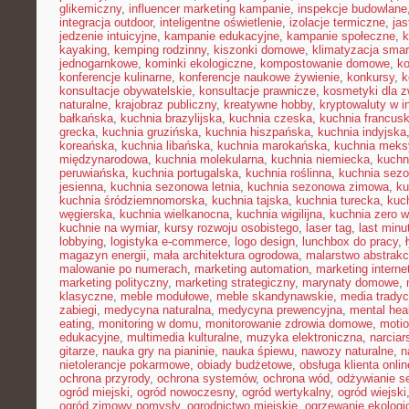
glikemiczny
,
influencer marketing kampanie
,
inspekcje budowlane
integracja outdoor
,
inteligentne oświetlenie
,
izolacje termiczne
,
jas
jedzenie intuicyjne
,
kampanie edukacyjne
,
kampanie społeczne
,
k
kayaking
,
kemping rodzinny
,
kiszonki domowe
,
klimatyzacja smar
jednogarnkowe
,
kominki ekologiczne
,
kompostowanie domowe
,
ko
konferencje kulinarne
,
konferencje naukowe żywienie
,
konkursy
,
k
konsultacje obywatelskie
,
konsultacje prawnicze
,
kosmetyki dla z
naturalne
,
krajobraz publiczny
,
kreatywne hobby
,
kryptowaluty w i
bałkańska
,
kuchnia brazylijska
,
kuchnia czeska
,
kuchnia francus
grecka
,
kuchnia gruzińska
,
kuchnia hiszpańska
,
kuchnia indyjska
koreańska
,
kuchnia libańska
,
kuchnia marokańska
,
kuchnia mek
międzynarodowa
,
kuchnia molekularna
,
kuchnia niemiecka
,
kuchni
peruwiańska
,
kuchnia portugalska
,
kuchnia roślinna
,
kuchnia sez
jesienna
,
kuchnia sezonowa letnia
,
kuchnia sezonowa zimowa
,
ku
kuchnia śródziemnomorska
,
kuchnia tajska
,
kuchnia turecka
,
kuc
węgierska
,
kuchnia wielkanocna
,
kuchnia wigilijna
,
kuchnia zero 
kuchnie na wymiar
,
kursy rozwoju osobistego
,
laser tag
,
last minu
lobbying
,
logistyka e-commerce
,
logo design
,
lunchbox do pracy
,
magazyn energii
,
mała architektura ogrodowa
,
malarstwo abstrakc
malowanie po numerach
,
marketing automation
,
marketing interne
marketing polityczny
,
marketing strategiczny
,
marynaty domowe
,
klasyczne
,
meble modułowe
,
meble skandynawskie
,
media tradyc
zabiegi
,
medycyna naturalna
,
medycyna prewencyjna
,
mental hea
eating
,
monitoring w domu
,
monitorowanie zdrowia domowe
,
motio
edukacyjne
,
multimedia kulturalne
,
muzyka elektroniczna
,
narcia
gitarze
,
nauka gry na pianinie
,
nauka śpiewu
,
nawozy naturalne
,
n
nietolerancje pokarmowe
,
obiady budżetowe
,
obsługa klienta onlin
ochrona przyrody
,
ochrona systemów
,
ochrona wód
,
odżywianie s
ogród miejski
,
ogród nowoczesny
,
ogród wertykalny
,
ogród wiejski
ogród zimowy pomysły
,
ogrodnictwo miejskie
,
ogrzewanie ekologi