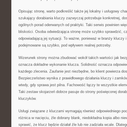
Opisując stronę, warto podkreślić także jej lokalny i usługowy ch
szukający dorabiania kluczy zazwyczaj potrzebuje konkretnej, do
ogólnych porad oderwanych od praktyki. Taki serwis powinien wi
bliskości. Osoba odwiedzająca stronę może szybko sprawdzić, cz
odpowiadającą jej sytuacji. To ważne, ponieważ w branży kluczy
podejmowane są szybko, pod wpływem realnej potrzeby.
Wizerunek strony można zbudować wokół takich wartości jak bez
oznacza dokładne wykonanie klucza. Solidność oznacza odpowied
każdego zlecenia. Zaufanie jest niezbędne, bo klient powierza do
Bezpieczeństwo wynika z prawidłowego działania kluczy i zamk
wtedy, gdy sprawa jest pilna. Fachowość łączy te wszystkie elem
Taki zestaw skojarzeń dobrze pasuje do strony poświęconej dorabi
kluczyków.
Usługi związane z kluczami wymagają również odpowiedniego pode
różnica w nacięciu, źle dobrany blank, niedokładna kopia albo n
sprawić, że klucz będzie działał źle lub nie zadziała wcale. Dlate