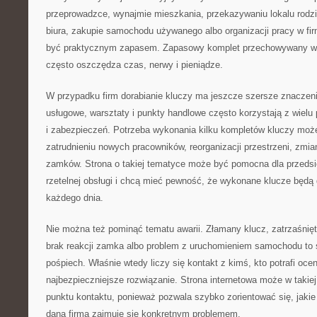
przeprowadzce, wynajmie mieszkania, przekazywaniu lokalu rodz
biura, zakupie samochodu używanego albo organizacji pracy w fi
być praktycznym zapasem. Zapasowy komplet przechowywany w
często oszczędza czas, nerwy i pieniądze.
W przypadku firm dorabianie kluczy ma jeszcze szersze znaczeni
usługowe, warsztaty i punkty handlowe często korzystają z wielu
i zabezpieczeń. Potrzeba wykonania kilku kompletów kluczy może
zatrudnieniu nowych pracowników, reorganizacji przestrzeni, zmi
zamków. Strona o takiej tematyce może być pomocna dla przedsię
rzetelnej obsługi i chcą mieć pewność, że wykonane klucze będą
każdego dnia.
Nie można też pominąć tematu awarii. Złamany klucz, zatrzaśnięt
brak reakcji zamka albo problem z uruchomieniem samochodu to s
pośpiech. Właśnie wtedy liczy się kontakt z kimś, kto potrafi oc
najbezpieczniejsze rozwiązanie. Strona internetowa może w takiej 
punktu kontaktu, ponieważ pozwala szybko zorientować się, jakie 
dana firma zajmuje się konkretnym problemem.