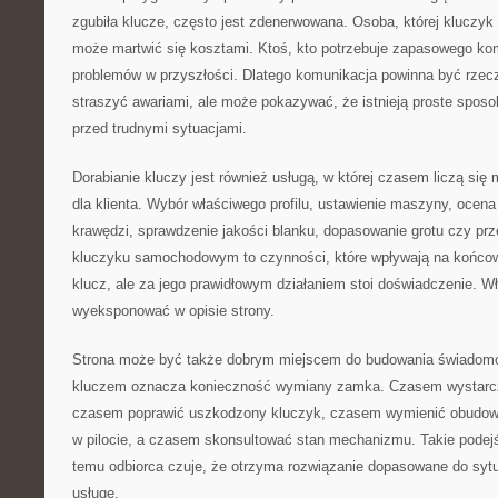
zgubiła klucze, często jest zdenerwowana. Osoba, której kluczyk 
może martwić się kosztami. Ktoś, kto potrzebuje zapasowego ko
problemów w przyszłości. Dlatego komunikacja powinna być rzec
straszyć awariami, ale może pokazywać, że istnieją proste sposo
przed trudnymi sytuacjami.
Dorabianie kluczy jest również usługą, w której czasem liczą się
dla klienta. Wybór właściwego profilu, ustawienie maszyny, ocena 
krawędzi, sprawdzenie jakości blanku, dopasowanie grotu czy prze
kluczyku samochodowym to czynności, które wpływają na końcowy
klucz, ale za jego prawidłowym działaniem stoi doświadczenie. Wł
wyeksponować w opisie strony.
Strona może być także dobrym miejscem do budowania świadomoś
kluczem oznacza konieczność wymiany zamka. Czasem wystarc
czasem poprawić uszkodzony kluczyk, czasem wymienić obudowę
w pilocie, a czasem skonsultować stan mechanizmu. Takie podejś
temu odbiorca czuje, że otrzyma rozwiązanie dopasowane do sytu
usługę.