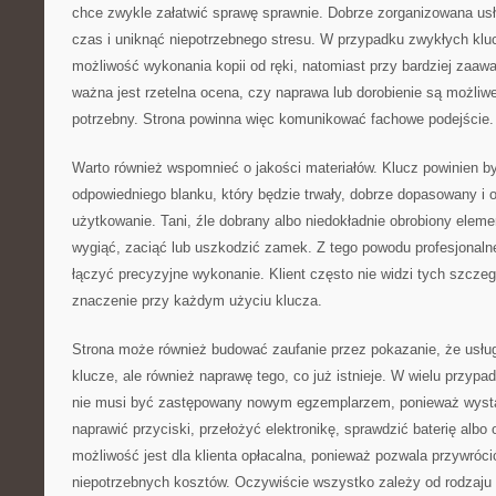
chce zwykle załatwić sprawę sprawnie. Dobrze zorganizowana us
czas i uniknąć niepotrzebnego stresu. W przypadku zwykłych kluc
możliwość wykonania kopii od ręki, natomiast przy bardziej za
ważna jest rzetelna ocena, czy naprawa lub dorobienie są możliwe 
potrzebny. Strona powinna więc komunikować fachowe podejście.
Warto również wspomnieć o jakości materiałów. Klucz powinien 
odpowiedniego blanku, który będzie trwały, dobrze dopasowany i 
użytkowanie. Tani, źle dobrany albo niedokładnie obrobiony elem
wygiąć, zaciąć lub uszkodzić zamek. Z tego powodu profesjonaln
łączyć precyzyjne wykonanie. Klient często nie widzi tych szcze
znaczenie przy każdym użyciu klucza.
Strona może również budować zaufanie przez pokazanie, że usług
klucze, ale również naprawę tego, co już istnieje. W wielu przy
nie musi być zastępowany nowym egzemplarzem, ponieważ wyst
naprawić przyciski, przełożyć elektronikę, sprawdzić baterię albo
możliwość jest dla klienta opłacalna, ponieważ pozwala przywróc
niepotrzebnych kosztów. Oczywiście wszystko zależy od rodzaju