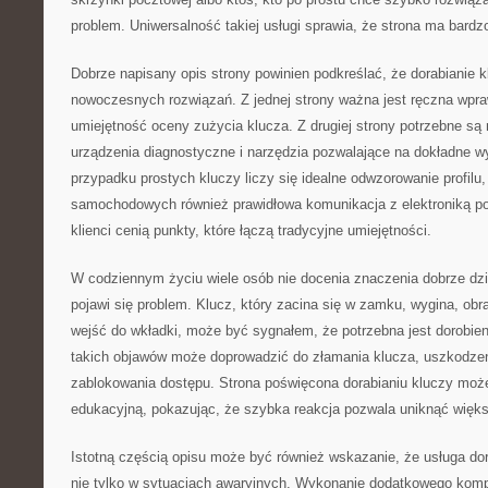
problem. Uniwersalność takiej usługi sprawia, że strona ma bardz
Dobrze napisany opis strony powinien podkreślać, że dorabianie k
nowoczesnych rozwiązań. Z jednej strony ważna jest ręczna wpra
umiejętność oceny zużycia klucza. Z drugiej strony potrzebne są
urządzenia diagnostyczne i narzędzia pozwalające na dokładne w
przypadku prostych kluczy liczy się idealne odwzorowanie profilu
samochodowych również prawidłowa komunikacja z elektroniką po
klienci cenią punkty, które łączą tradycyjne umiejętności.
W codziennym życiu wiele osób nie docenia znaczenia dobrze dzia
pojawi się problem. Klucz, który zacina się w zamku, wygina, obr
wejść do wkładki, może być sygnałem, że potrzebna jest dorobien
takich objawów może doprowadzić do złamania klucza, uszkodzen
zablokowania dostępu. Strona poświęcona dorabianiu kluczy może
edukacyjną, pokazując, że szybka reakcja pozwala uniknąć więk
Istotną częścią opisu może być również wskazanie, że usługa dor
nie tylko w sytuacjach awaryjnych. Wykonanie dodatkowego komp