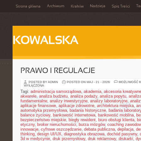
Archiwum
Nadzieja
Ta
Strona główna
Kraków
Spis Treści
KOWALSKA
PRAWO I REGULACJE
POSTED BY ADMIN
POSTED ON MAJ - 21 - 2026
MOŻLIWOŚĆ 
WYŁĄCZONA
Tagi:
administracja samorządowa
,
akademia
,
akcesoria kreatywn
akwarele
,
analiza budżetu
,
analiza podaży
,
analiza popytu
,
anali
fundamentalne
,
analizy inwestycyjne
,
analizy laboratoryjne
,
anali
aplikacje finansowe
,
aplikacje zdrowotne
,
architektura miejska
,
ar
automatyka przemysłowa
,
badania historyczne
,
badania laborator
balance życiowy
,
bankowość internetowa
,
bankowość mobilna
,
be
bezpieczeństwo miejskie
,
biegły rewident
,
biuro obsługi klienta
,
bi
etyczny
,
broker nieruchomości
,
burza mózgów
,
coaching zawodo
innowacje
,
cyfrowe oszczędzanie
,
debata publiczna
,
depilacja
,
de
thinking
,
design UI/UX
,
diagnostyka obrazowa
,
dochód pasywny
,
3d w medycynie
,
druk przemysłowy
,
druk reklamowy
,
drukarki
,
dy