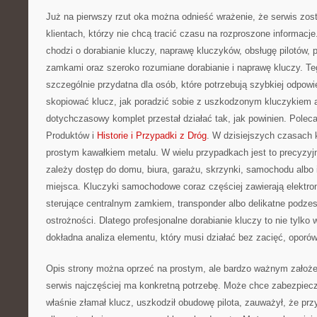
Już na pierwszy rzut oka można odnieść wrażenie, że serwis zos
klientach, którzy nie chcą tracić czasu na rozproszone informacje
chodzi o dorabianie kluczy, naprawę kluczyków, obsługę pilotów
zamkami oraz szeroko rozumiane dorabianie i naprawę kluczy. Teg
szczególnie przydatna dla osób, które potrzebują szybkiej odpowi
skopiować klucz, jak poradzić sobie z uszkodzonym kluczykiem a
dotychczasowy komplet przestał działać tak, jak powinien. Polec
Produktów i
Historie i Przypadki z Dróg
. W dzisiejszych czasach kl
prostym kawałkiem metalu. W wielu przypadkach jest to precyzyj
zależy dostęp do domu, biura, garażu, skrzynki, samochodu albo
miejsca. Kluczyki samochodowe coraz częściej zawierają elektroni
sterujące centralnym zamkiem, transponder albo delikatne podze
ostrożności. Dlatego profesjonalne dorabianie kluczy to nie tylko 
dokładna analiza elementu, który musi działać bez zacięć, oporó
Opis strony można oprzeć na prostym, ale bardzo ważnym założeniu
serwis najczęściej ma konkretną potrzebę. Może chce zabezpiec
właśnie złamał klucz, uszkodził obudowę pilota, zauważył, że przy