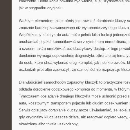
znaczenie. Dobra kopia powinna być wierna, a jej użytkowanie 
jak w przypadku oryginału.
Ważnym elementem takiej oferty jest również dorabianie kluczy
znacznie bardziej zaawansowana niż wykonanie zwykłego klucza
Współczesny kluczyk do auta może pełnić kilka funkcji jednocześn
uruchamiać pojazd, komunikować się z systemem immobilisera, o
a czasem także umożliwiać bezkluczykowy dostęp. Z tego powod
dorobienie wymaga odpowiedniej diagnostyki. Strona o tej tematy
do osób, które chcą wykonać drugi komplet, jak i do kierowców, kt
uszkodzili pilot albo zauważyli, że samochód nie rozpoznaje klucz
Dla właścicieli samochodów zapasowy kluczyk to praktyczne roz
odkłada dorobienie dodatkowego kompletu do momentu, w którym 
Tymczasem posiadanie drugiego kluczyka może uchronić przed s
auta, kosztownym transportem pojazdu lub długim oczekiwaniem n
Serwis opisujący dorabianie kluczy może uświadamiać, że lepiej
gdy oryginalny klucz jeszcze działa, niż reagować dopiero wtedy,
skradziony albo trwale uszkodzony.