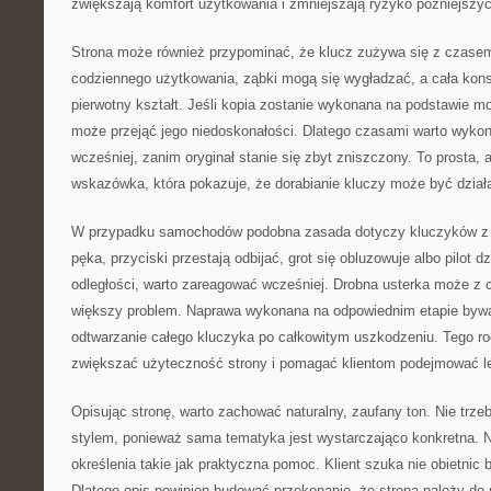
zwiększają komfort użytkowania i zmniejszają ryzyko późniejszyc
Strona może również przypominać, że klucz zużywa się z czasem
codziennego użytkowania, ząbki mogą się wygładzać, a cała kons
pierwotny kształt. Jeśli kopia zostanie wykonana na podstawie 
może przejąć jego niedoskonałości. Dlatego czasami warto wyko
wcześniej, zanim oryginał stanie się zbyt zniszczony. To prosta, 
wskazówka, która pokazuje, że dorabianie kluczy może być dzi
W przypadku samochodów podobna zasada dotyczy kluczyków z e
pęka, przyciski przestają odbijać, grot się obluzowuje albo pilot dz
odległości, warto zareagować wcześniej. Drobna usterka może z 
większy problem. Naprawa wykonana na odpowiednim etapie bywa 
odtwarzanie całego kluczyka po całkowitym uszkodzeniu. Tego r
zwiększać użyteczność strony i pomagać klientom podejmować l
Opisując stronę, warto zachować naturalny, zaufany ton. Nie tr
stylem, ponieważ sama tematyka jest wystarczająco konkretna. Na
określenia takie jak praktyczna pomoc. Klient szuka nie obietnic 
Dlatego opis powinien budować przekonanie, że strona należy do