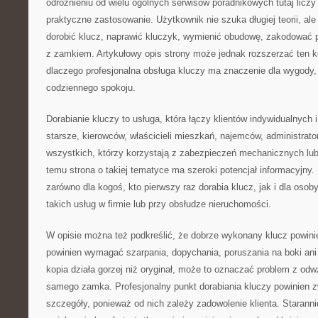
odróżnieniu od wielu ogólnych serwisów poradnikowych tutaj licz
praktyczne zastosowanie. Użytkownik nie szuka długiej teorii, ale
dorobić klucz, naprawić kluczyk, wymienić obudowę, zakodować p
z zamkiem. Artykułowy opis strony może jednak rozszerzać ten k
dlaczego profesjonalna obsługa kluczy ma znaczenie dla wygody,
codziennego spokoju.
Dorabianie kluczy to usługa, która łączy klientów indywidualnych
starsze, kierowców, właścicieli mieszkań, najemców, administrato
wszystkich, którzy korzystają z zabezpieczeń mechanicznych lub
temu strona o takiej tematyce ma szeroki potencjał informacyjny
zarówno dla kogoś, kto pierwszy raz dorabia klucz, jak i dla osoby
takich usług w firmie lub przy obsłudze nieruchomości.
W opisie można też podkreślić, że dobrze wykonany klucz powini
powinien wymagać szarpania, dopychania, poruszania na boki ani 
kopia działa gorzej niż oryginał, może to oznaczać problem z od
samego zamka. Profesjonalny punkt dorabiania kluczy powinien 
szczegóły, ponieważ od nich zależy zadowolenie klienta. Starann