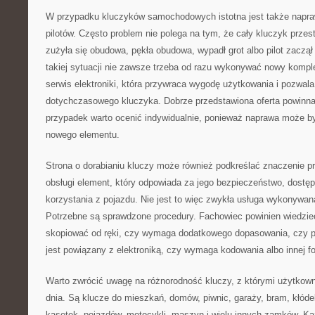
W przypadku kluczyków samochodowych istotna jest także napra
pilotów. Często problem nie polega na tym, że cały kluczyk przest
zużyła się obudowa, pękła obudowa, wypadł grot albo pilot zaczą
takiej sytuacji nie zawsze trzeba od razu wykonywać nowy kompl
serwis elektroniki, która przywraca wygodę użytkowania i pozwala
dotychczasowego kluczyka. Dobrze przedstawiona oferta powinn
przypadek warto ocenić indywidualnie, ponieważ naprawa może by
nowego elementu.
Strona o dorabianiu kluczy może również podkreślać znaczenie pra
obsługi element, który odpowiada za jego bezpieczeństwo, dostę
korzystania z pojazdu. Nie jest to więc zwykła usługa wykonywan
Potrzebne są sprawdzone procedury. Fachowiec powinien wiedzie
skopiować od ręki, czy wymaga dodatkowego dopasowania, czy p
jest powiązany z elektroniką, czy wymaga kodowania albo innej 
Warto zwrócić uwagę na różnorodność kluczy, z którymi użytkown
dnia. Są klucze do mieszkań, domów, piwnic, garaży, bram, kłóde
kasetek, pojazdów, motocykli, maszyn i wielu innych zamków. K