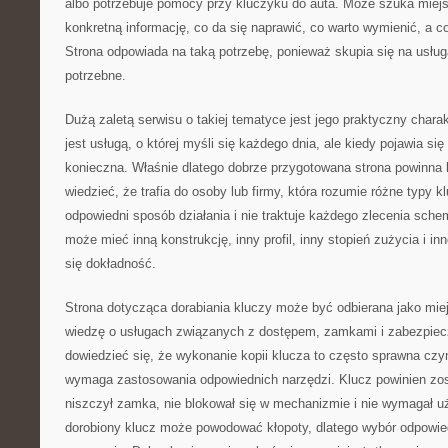
albo potrzebuje pomocy przy kluczyku do auta. Może szuka miej
konkretną informację, co da się naprawić, co warto wymienić, a 
Strona odpowiada na taką potrzebę, ponieważ skupia się na usługa
potrzebne.
Dużą zaletą serwisu o takiej tematyce jest jego praktyczny charak
jest usługą, o której myśli się każdego dnia, ale kiedy pojawia się
konieczna. Właśnie dlatego dobrze przygotowana strona powinna b
wiedzieć, że trafia do osoby lub firmy, która rozumie różne typy kl
odpowiedni sposób działania i nie traktuje każdego zlecenia sch
może mieć inną konstrukcję, inny profil, inny stopień zużycia i in
się dokładność.
Strona dotycząca dorabiania kluczy może być odbierana jako miej
wiedzę o usługach związanych z dostępem, zamkami i zabezpie
dowiedzieć się, że wykonanie kopii klucza to często sprawna czy
wymaga zastosowania odpowiednich narzędzi. Klucz powinien zos
niszczył zamka, nie blokował się w mechanizmie i nie wymagał uż
dorobiony klucz może powodować kłopoty, dlatego wybór odpowi