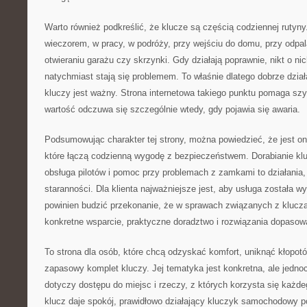
Warto również podkreślić, że klucze są częścią codziennej rutyny
wieczorem, w pracy, w podróży, przy wejściu do domu, przy odpa
otwieraniu garażu czy skrzynki. Gdy działają poprawnie, nikt o ni
natychmiast stają się problemem. To właśnie dlatego dobrze dział
kluczy jest ważny. Strona internetowa takiego punktu pomaga szy
wartość odczuwa się szczególnie wtedy, gdy pojawia się awaria.
Podsumowując charakter tej strony, można powiedzieć, że jest 
które łączą codzienną wygodę z bezpieczeństwem. Dorabianie kl
obsługa pilotów i pomoc przy problemach z zamkami to działania
staranności. Dla klienta najważniejsze jest, aby usługa została 
powinien budzić przekonanie, że w sprawach związanych z klucz
konkretne wsparcie, praktyczne doradztwo i rozwiązania dopasowa
To strona dla osób, które chcą odzyskać komfort, uniknąć kłopot
zapasowy komplet kluczy. Jej tematyka jest konkretna, ale jedn
dotyczy dostępu do miejsc i rzeczy, z których korzysta się każd
klucz daje spokój, prawidłowo działający kluczyk samochodowy 