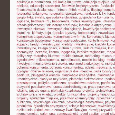
edukacja ekonomiczna
,
edukacja kulturowa
,
edukacja miejska
,
ed
rolnicza
,
edukacja zdrowotna
,
festiwale folklorystyczne
,
festiwale
finansowanie działalności
,
fintech
,
fintek mobilny
,
flipping nieruc
fotografia reklamowa
,
fotografia reportażowa
,
fundusze ETF
,
fund
geopolityka świata
,
gospodarka globalna
,
gospodarka komunalna
logiczne
,
hardware PC
,
hebdomada
,
hotele inwestycyjne
,
infrastr
przedsiębiorczości
,
inkubatory startupów
,
instalacje artystyczne
,
inwestycje biurowe
,
inwestycje ekologiczne
,
inwestycje społeczne
płatnicze
,
klimatyzacja
,
kodeks etyczny
,
kompetencje zawodowe
komunikacja społeczna
,
komunikacja w firmie
,
konferencje bizne
konstrukcje budowlane
,
konsultacje społeczne
,
konto firmowe
,
ko
kopiarki
,
kredyt inwestycyjny
,
kredyty inwestycyjne
,
kredyty kon
inwestycyjne
,
księga gości
,
kultura cyfrowa
,
kultura miejska
,
kult
operacyjny
,
leczenie
,
liceum
,
logopedia
,
lotniska regionalne
,
maga
polityczny
,
materiały biurowe
,
meble biurowe
,
mentoring
,
miasta in
ogrodnictwo
,
mikroekonomia
,
mikrofinanse
,
mobile banking
,
mode
inwestycji
,
monitorowanie zdrowia
,
multimedia edukacyjne
,
nieruc
ochrona konsumenta
,
ochrona konsumentów
,
odzież medyczna
,
o
oprogramowanie biurowe
,
organizacja dokumentów
,
parki logistyc
pedicure
,
pielęgnacja włosów
,
planowanie emerytalne
,
planowanie 
urbanistyczne
,
plastyka użytkowa
,
płatności elektroniczne
,
podatk
przestrzenna
,
polityka społeczna
,
poradnictwo rodzinne
,
portfel i
pożyczki pozabankowe
,
praca administracyjna
,
praca naukowa
,
p
lokalne
,
private equity
,
profilaktyka zdrowia
,
projekty architektoni
architektoniczne wnętrz
,
projekty funkcjonalne
,
projekty krajobra
projekty społeczne miejskie
,
przemysł kosmetyczny
,
przestrzeń 
publiczna
,
psychologia kliniczna
,
psychologia nastolatków
,
psycho
produktów
,
rękodzieło artystyczne
,
relacje biznesowe
,
rewitalizacj
rozliczenia podatkowe
,
rozmowy kwalifikacyjne
,
rozwój przywódz
nieruchomości
,
salon spa
,
samorządność
,
seed capital
,
smart cit