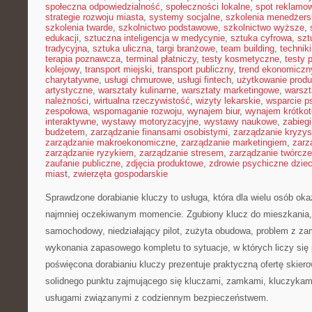
społeczna odpowiedzialność
,
społeczności lokalne
,
spot reklamo
strategie rozwoju miasta
,
systemy socjalne
,
szkolenia menedżers
szkolenia twarde
,
szkolnictwo podstawowe
,
szkolnictwo wyższe
,
edukacji
,
sztuczna inteligencja w medycynie
,
sztuka cyfrowa
,
szt
tradycyjna
,
sztuka uliczna
,
targi branżowe
,
team building
,
technik
terapia poznawcza
,
terminal płatniczy
,
testy kosmetyczne
,
testy 
kolejowy
,
transport miejski
,
transport publiczny
,
trend ekonomiczn
charytatywne
,
usługi chmurowe
,
usługi fintech
,
użytkowanie prod
artystyczne
,
warsztaty kulinarne
,
warsztaty marketingowe
,
warszt
należności
,
wirtualna rzeczywistość
,
wizyty lekarskie
,
wsparcie p
zespołowa
,
wspomaganie rozwoju
,
wynajem biur
,
wynajem krótko
interaktywne
,
wystawy motoryzacyjne
,
wystawy naukowe
,
zabiegi
budżetem
,
zarządzanie finansami osobistymi
,
zarządzanie kryzy
zarządzanie makroekonomiczne
,
zarządzanie marketingiem
,
zarz
zarządzanie ryzykiem
,
zarządzanie stresem
,
zarządzanie twórcze
zaufanie publiczne
,
zdjęcia produktowe
,
zdrowie psychiczne dziec
miast
,
zwierzęta gospodarskie
Sprawdzone dorabianie kluczy to usługa, która dla wielu osób oka
najmniej oczekiwanym momencie. Zgubiony klucz do mieszkania
samochodowy, niedziałający pilot, zużyta obudowa, problem z za
wykonania zapasowego kompletu to sytuacje, w których liczy się 
poświęcona dorabianiu kluczy prezentuje praktyczną ofertę skier
solidnego punktu zajmującego się kluczami, zamkami, kluczyka
usługami związanymi z codziennym bezpieczeństwem.