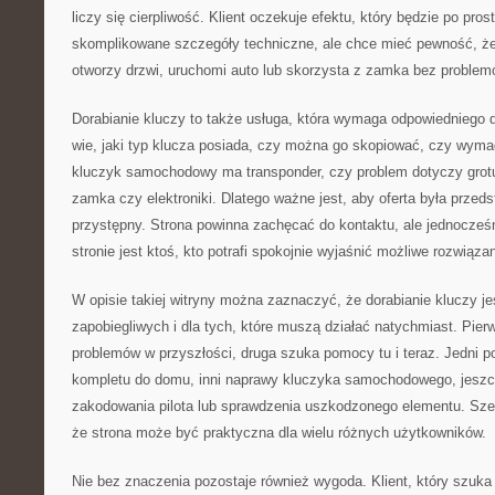
liczy się cierpliwość. Klient oczekuje efektu, który będzie po prost
skomplikowane szczegóły techniczne, ale chce mieć pewność, że
otworzy drzwi, uruchomi auto lub skorzysta z zamka bez problem
Dorabianie kluczy to także usługa, która wymaga odpowiedniego d
wie, jaki typ klucza posiada, czy można go skopiować, czy wyma
kluczyk samochodowy ma transponder, czy problem dotyczy grotu, 
zamka czy elektroniki. Dlatego ważne jest, aby oferta była prze
przystępny. Strona powinna zachęcać do kontaktu, ale jednocześ
stronie jest ktoś, kto potrafi spokojnie wyjaśnić możliwe rozwiązan
W opisie takiej witryny można zaznaczyć, że dorabianie kluczy je
zapobiegliwych i dla tych, które muszą działać natychmiast. Pie
problemów w przyszłości, druga szuka pomocy tu i teraz. Jedni 
kompletu do domu, inni naprawy kluczyka samochodowego, jeszc
zakodowania pilota lub sprawdzenia uszkodzonego elementu. Szer
że strona może być praktyczna dla wielu różnych użytkowników.
Nie bez znaczenia pozostaje również wygoda. Klient, który szuka 