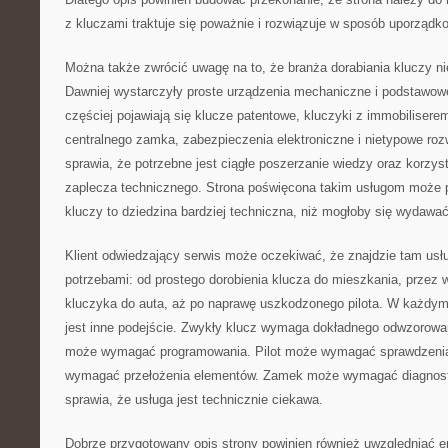
z kluczami traktuje się poważnie i rozwiązuje w sposób uporządk
Można także zwrócić uwagę na to, że branża dorabiania kluczy nie
Dawniej wystarczyły proste urządzenia mechaniczne i podstawowe
częściej pojawiają się klucze patentowe, kluczyki z immobiliserem
centralnego zamka, zabezpieczenia elektroniczne i nietypowe roz
sprawia, że potrzebne jest ciągłe poszerzanie wiedzy oraz korzys
zaplecza technicznego. Strona poświęcona takim usługom może 
kluczy to dziedzina bardziej techniczna, niż mogłoby się wydawać
Klient odwiedzający serwis może oczekiwać, że znajdzie tam usł
potrzebami: od prostego dorobienia klucza do mieszkania, prze
kluczyka do auta, aż po naprawę uszkodzonego pilota. W każdy
jest inne podejście. Zwykły klucz wymaga dokładnego odwzorow
może wymagać programowania. Pilot może wymagać sprawdzenia
wymagać przełożenia elementów. Zamek może wymagać diagnost
sprawia, że usługa jest technicznie ciekawa.
Dobrze przygotowany opis strony powinien również uwzględniać em