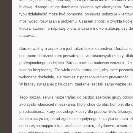
budowę, dlatego usługa dorabiania powinna być elastyczna. Stron
typu działalność może być pomocna, ponieważ pokazuje klientowi, 
możliwości rozwiązania problemu. Czasem chodzi o zwykłą kopię
klucza, czasem o naprawę pilota, a czasem o konsultację, czy d
uratować.
Bardzo ważnym aspektem jest także bezpieczeństwo. Dorabianie 
dostępem do przestrzeni prywatnych i wartościowych rzeczy, dlat
profesjonalnego podejścia. Strona powinna budować wrażenie, ż
sposób bezpieczny. Dla wielu osób istotne jest, aby mieć pewnoś
wykonana dokładnie, ale również z poszanowaniem prywatności i 
W branży związanej z kluczami zaufanie jest tak samo ważne jak
Tego rodzaju serwis może trafiać do bardzo szerokiej grupy odbior
skorzysta właściciel mieszkania, który chce dorobić komplet dla
przedsiębiorca, który potrzebuje kluczy dla pracowników. Skorzys
zabezpieczyć się przed zgubieniem jedynego kluczyka do auta. Sk
osoba wynajmująca lokal, właściciel garażu, użytkownik roweru 
skrzynki pocztowej albo ktoś, kto po prostu chce szybko rozwiąza