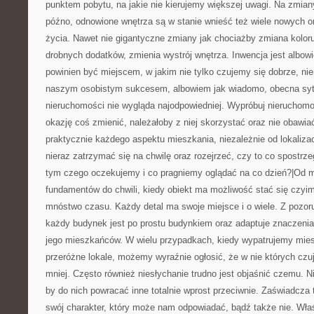
punktem pobytu, na jakie nie kierujemy większej uwagi. Na zmiany
późno, odnowione wnętrza są w stanie wnieść też wiele nowych 
życia. Nawet nie gigantyczne zmiany jak chociażby zmiana koloru
drobnych dodatków, zmienia wystrój wnętrza. Inwencja jest albo
powinien być miejscem, w jakim nie tylko czujemy się dobrze, nie
naszym osobistym sukcesem, albowiem jak wiadomo, obecna syt
nieruchomości nie wygląda najodpowiedniej. Wypróbuj nieruchomo
okazję coś zmienić, należałoby z niej skorzystać oraz nie obawia
praktycznie każdego aspektu mieszkania, niezależnie od lokaliza
nieraz zatrzymać się na chwilę oraz rozejrzeć, czy to co spostrz
tym czego oczekujemy i co pragniemy oglądać na co dzień?|Od 
fundamentów do chwili, kiedy obiekt ma możliwość stać się czy
mnóstwo czasu. Każdy detal ma swoje miejsce i o wiele. Z pozor
każdy budynek jest po prostu budynkiem oraz adaptuje znaczeni
jego mieszkańców. W wielu przypadkach, kiedy wypatrujemy mie
przeróżne lokale, możemy wyraźnie ogłosić, że w nie których czu
mniej. Często również niesłychanie trudno jest objaśnić czemu. N
by do nich powracać inne totalnie wprost przeciwnie. Zaświadcza
swój charakter, który może nam odpowiadać, bądź także nie. Wła