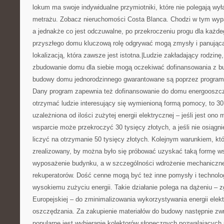
lokum ma swoje indywidualne przymiotniki, które nie polegają wył
metrażu. Zobacz nieruchomości Costa Blanca. Chodzi w tym wyp
a jednakże co jest odczuwalne, po przekroczeniu progu dla każd
przyszłego domu kluczową rolę odgrywać mogą zmysły i panująca
lokalizacją, która zawsze jest istotna.|Ludzie zakładający rodzinę
zbudowanie domu dla siebie mogą oczekiwać dofinansowania z b
budowy domu jednorodzinnego gwarantowane są poprzez program
Dany program zapewnia też dofinansowanie do domu energooszc
otrzymać ludzie interesujący się wymienioną formą pomocy, to 30 l
uzależniona od ilości zużytej energii elektrycznej – jeśli jest ono
wsparcie może przekroczyć 30 tysięcy złotych, a jeśli nie osiągn
liczyć na otrzymanie 50 tysięcy złotych. Kolejnym warunkiem, kt
zrealizowany, by można było się próbować uzyskać taką formę ws
wyposażenie budynku, a w szczególności wdrożenie mechanicznej
rekuperatorów. Dość cenne mogą być też inne pomysły i technol
wysokiemu zużyciu energii. Takie działanie polega na dążeniu – z
Europejskiej – do zminimalizowania wykorzystywania energii elek
oszczędzania. Za zakupienie materiałów do budowy następnie zw
popularne jest wybieranie kolektorów słonecznych pozwalających