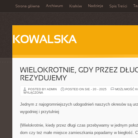
Archiwum
Nadzieja
Ta
Strona główna
Kraków
Spis Treści
KOWALSKA
WIELOKROTNIE, GDY PRZEZ DŁUG
REZYDUJEMY
POSTED BY ADMIN
POSTED ON SIE - 20 - 2025
MOŻLIWOŚĆ 
WYŁĄCZONA
Jednym z najogromniejszych udogodnień naszych okresów są urzą
wygodniej i przytulniej
{Wielokrotnie, kiedy przez długi czas przebywamy w jednym położe
dom czy też małe miejsce zamieszkania popadamy w biegłość. Czt