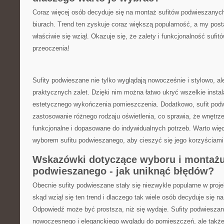
Coraz‌ więcej osób decyduje się na montaż sufitów podwieszanyc
biurach. ​Trend ten zyskuje coraz większą popularność, a my post
właściwie się wziął. Okazuje się, że zalety i ‌funkcjonalność suf
przeoczenia!
Sufity⁣ podwieszane nie tylko wyglądają⁣ nowocześnie i stylowo, ale
praktycznych zalet. Dzięki⁣ nim można ⁢łatwo ukryć wszelkie instal
estetycznego wykończenia⁢ pomieszczenia.⁤ Dodatkowo, sufit pod
zastosowanie różnego rodzaju oświetlenia, co sprawia, że⁢ wnętrze 
funkcjonalne i dopasowane do indywidualnych potrzeb. Warto więc
wyborem sufitu podwieszanego, aby cieszyć się jego korzyściami
Wskazówki dotyczące wyboru i montażu⁤
podwieszanego -⁣ jak uniknąć błędów?
Obecnie ⁤sufity​ podwieszane stały się niezwykle ​popularne w proj
skąd wziął się ten⁣ trend i dlaczego tak wiele osób⁤ decyduje ⁢się‌ n
Odpowiedź może być prostsza, niż ⁢się wydaje. Sufity​ podwieszan
nowoczesnego⁢ i eleganckiego wyglądu do pomieszczeń, ale także