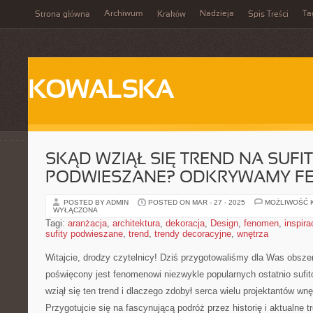
Archiwum
Nadzieja
Ta
Strona główna
Kraków
Spis Treści
KOWALSKA
SKĄD WZIĄŁ SIĘ TREND NA SUFI
PODWIESZANE? ODKRYWAMY F
POSTED BY ADMIN
POSTED ON MAR - 27 - 2025
MOŻLIWOŚĆ 
WYŁĄCZONA
Tagi:
aranżacja
,
architektura
,
dekoracja
,
Design
,
fenomen
,
inspira
sufity podwieszane
,
trend
,
trendy decoracyjne
,
wnętrza
Witajcie, drodzy czytelnicy! Dziś przygotowaliśmy dla Was obszer
poświęcony jest⁢ fenomenowi niezwykle popularnych⁣ ostatnio suf
wziął się ten trend i dlaczego ⁣zdobył⁢ serca ⁤wielu projektantów wn
Przygotujcie się na fascynującą⁣ podróż przez historię i ⁣aktualne t