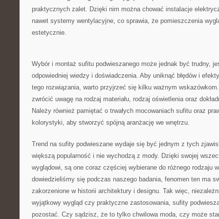
praktycznych zalet. Dzięki nim można chować instalacje elektryc
nawet systemy wentylacyjne, co sprawia, że‌ pomieszczenia wygląd
estetycznie.
Wybór i montaż sufitu ⁢podwieszanego może jednak być trudny,‍ jeśl
odpowiedniej wiedzy ⁣i doświadczenia. Aby uniknąć błędów i efekt
tego rozwiązania, warto przyjrzeć się kilku ważnym​ wskazówkom
zwrócić⁤ uwagę na rodzaj materiału, rodzaj oświetlenia oraz dokł
⁢Należy również pamiętać o trwałych mocowaniach sufitu oraz ​pr
kolorystyki, aby stworzyć spójną aranżację we ‌wnętrzu.
Trend na sufity podwieszane​ wydaje się być jednym⁣ z tych ‌zjawis
większą​ popularność i‌ nie‍ wychodzą z mody. Dzięki swojej wsze
wyglądowi, są one coraz częściej⁢ wybierane do‌ różnego rodzaju 
dowiedzieliśmy się podczas naszego badania, fenomen ten ma ‌sw
zakorzenione w historii architektury ​i designu. Tak więc, ⁤niezależn
wyjątkowy wygląd czy ⁤praktyczne zastosowania, sufity podwiesza
pozostać. Czy sądzisz, że to tylko chwilowa moda, czy może⁣ stan