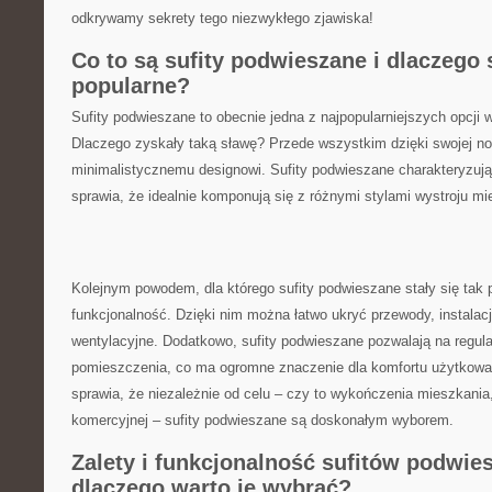
odkrywamy sekrety tego niezwykłego zjawiska!
Co to są sufity ​podwieszane‍ i dlaczego 
‍popularne?
Sufity podwieszane to obecnie jedna z najpopularniejszych opcji
Dlaczego zyskały ‌taką sławę? Przede wszystkim dzięki swojej n
minimalistycznemu designowi. Sufity​ podwieszane charakteryzują 
sprawia, że idealnie komponują się z różnymi stylami‌ wystroju mi
Kolejnym powodem, ‌dla którego sufity podwieszane ⁣stały się tak ⁣p
funkcjonalność. Dzięki nim można łatwo ukryć przewody, instala
wentylacyjne.​ Dodatkowo, sufity podwieszane pozwalają na regulac
pomieszczenia, co ma ogromne znaczenie dla komfortu użytkowan
sprawia, że niezależnie‌ od celu – czy to wykończenia mieszkania,
komercyjnej – sufity podwieszane są doskonałym wyborem.
Zalety i funkcjonalność ⁣sufitów podwie
dlaczego warto je⁣ wybrać?