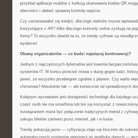
przykład aplikacje mobilne z funkcją skanowania kodów QR mogą z
obecności i ułatwić sprawną kontrolę wejścia.
Czy zastanawiałeś się kiedyś, dlaczego niektóre muzea wprowadz
korzystające z AR? Albo dlaczego koncerty online zyskują na pop
formy? To wszystko dowód na to, że trendy cyfrowe są nieodłąc
wydarzeń.
Obawy organizatorów — co budzi najwięcej kontrowersji?
Jednym z najczęstszych dylematów jest kwestia bezpieczeństwa
systemów IT. W końcu przecież mowa o dużej grupie ludzi, którzy
pewni, że wszystko przebiegnie zgodnie z planem. Czy warto wię
chmurowe? Absolutnie tak — ale koniecznie od sprawdzonych do
Kolejnym wyzwaniem jest dostępność technologii dla każdego ucz
część osób nie ma smartfona lub boi się korzystać z nowoczesnyc
rozwiązaniem może być połączenie tradycyjnych metod z cyfrowy
zakupu biletów zarówno przez internet, jak i w kasie.
Trendy pokazują jasno — cyfryzacja staje się kluczem do sukces
automatycznych systemów rejestracji po analitykę danych — wszy