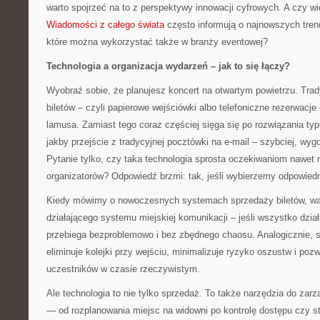
warto spojrzeć na to z perspektywy innowacji cyfrowych. A czy w
Wiadomości z całego świata
często informują o najnowszych tren
które można wykorzystać także w branży eventowej?
Technologia a organizacja wydarzeń – jak to się łączy?
Wyobraź sobie, że planujesz koncert na otwartym powietrzu. Tra
biletów – czyli papierowe wejściówki albo telefoniczne rezerwacj
lamusa. Zamiast tego coraz częściej sięga się po rozwiązania typ
jakby przejście z tradycyjnej pocztówki na e-mail – szybciej, wygod
Pytanie tylko, czy taka technologia sprosta oczekiwaniom nawet
organizatorów? Odpowiedź brzmi: tak, jeśli wybierzemy odpowiedn
Kiedy mówimy o nowoczesnych systemach sprzedaży biletów, war
działającego systemu miejskiej komunikacji – jeśli wszystko dział
przebiega bezproblemowo i bez zbędnego chaosu. Analogicznie, 
eliminuje kolejki przy wejściu, minimalizuje ryzyko oszustw i poz
uczestników w czasie rzeczywistym.
Ale technologia to nie tylko sprzedaż. To także narzędzia do zar
— od rozplanowania miejsc na widowni po kontrolę dostępu czy st