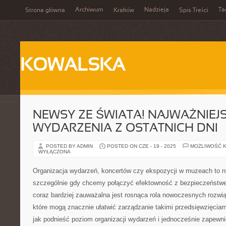
Archiwum
Nadzieja
Ta
Strona główna
Kraków
Spis Treści
KOWALSKA
NEWSY ZE ŚWIATA! NAJWAŻNIEJ
WYDARZENIA Z OSTATNICH DNI
POSTED BY ADMIN
POSTED ON CZE - 19 - 2025
MOŻLIWOŚĆ 
WYŁĄCZONA
Organizacja wydarzeń, koncertów czy ekspozycji w muzeach to n
szczególnie gdy chcemy połączyć efektowność z bezpieczeństw
coraz bardziej zauważalna jest rosnąca rola nowoczesnych rozwią
które mogą znacznie ułatwić zarządzanie takimi przedsięwzięciami
jak podnieść poziom organizacji wydarzeń i jednocześnie zapewn