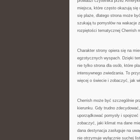
prowadzi czytelnika przez Amerykę
miejsca, które często okazują się
się plaże, dlatego strona może b
szukają tu pomysłów na wakacje z dz
rozpiętości tematycznej Cherrish m
Charakter strony opiera się na mie
egzotycznych wyspach. Dzięki temu
nie tylko strona dla osób, które pl
intensywnego zwiedzania. To przys
więcej o świecie i zobaczyć, jak
Cherrish może być szczególnie prz
kierunku. Gdy trudno zdecydować,
uporządkować pomysły i spojrzeć 
zobaczyć, jaki klimat ma dane mie
dana destynacja zasługuje na uwag
nie otrzymuje wyłącznie suchej lis