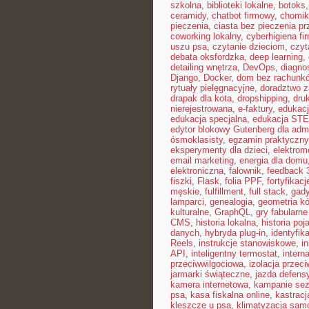
szkolna
,
biblioteki lokalne
,
botoks
ceramidy
,
chatbot firmowy
,
chomik
pieczenia
,
ciasta bez pieczenia pr
coworking lokalny
,
cyberhigiena fi
uszu psa
,
czytanie dzieciom
,
czyt
debata oksfordzka
,
deep learning
,
detailing wnętrza
,
DevOps
,
diagno
Django
,
Docker
,
dom bez rachunk
rytuały pielęgnacyjne
,
doradztwo 
drapak dla kota
,
dropshipping
,
dru
nierejestrowana
,
e-faktury
,
edukacj
edukacja specjalna
,
edukacja ST
edytor blokowy Gutenberg dla admi
ósmoklasisty
,
egzamin praktyczny
eksperymenty dla dzieci
,
elektrom
email marketing
,
energia dla domu
elektroniczna
,
falownik
,
feedback 
fiszki
,
Flask
,
folia PPF
,
fortyfikacj
męskie
,
fulfillment
,
full stack
,
gad
lamparci
,
genealogia
,
geometria kó
kulturalne
,
GraphQL
,
gry fabularn
CMS
,
historia lokalna
,
historia poj
danych
,
hybryda plug-in
,
identyfik
Reels
,
instrukcje stanowiskowe
,
i
API
,
inteligentny termostat
,
interna
przeciwwilgociowa
,
izolacja przec
jarmarki świąteczne
,
jazda defens
kamera internetowa
,
kampanie se
psa
,
kasa fiskalna online
,
kastracj
kleszcze u psa
,
klimatyzacja sa