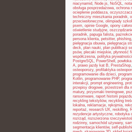
niacynamid
,
Node.js
,
NoSQL
,
nota
obsługa posprzedażowa
,
ochrona 
ocieplenie poddasza
,
oczyszczacz
techniczny mieszkania poradnik
,
o
przeciwsłoneczne
,
olimpiady szko
psem
,
opinie Google
,
opony całor
oświetlenie studyjne
,
oszczędzani
poradnik
,
papuga falista
,
paznokci
persona klienta
,
petsitter
,
phishing
pielęgnacja obuwia
,
pielęgnacja st
deck
,
plan nauki
,
plan publikacji 
psów
,
plecaki miejskie
,
płynność 
współczesna
,
polityka prywatności
PostgreSQL
,
PowerShell
,
powłoka
A
,
prawo jazdy kat B
,
PrestaShop
osteoporozy
,
profilaktyka osteopo
programowanie dla dzieci
,
program
Kotlin
,
programowanie PHP
,
progr
interakcji
,
prompt engineering
,
pro
przepisy drogowe
,
przestrzeń dla 
matury
,
przysmaki treningowe
,
psz
ransomware
,
raport historii pojazd
recykling tekstyliów
,
recykling treś
lokalna
,
reklamacje
,
rękojmia
,
rek
reportaż
,
research UX
,
reskilling
,
rezydencje artystyczne
,
robotyka d
rozrząd
,
rozszerzona rzeczywisto
rodzinny
,
samochód używany
,
sam
segmentacja klientów
,
self-publish
mesh
,
skanowanie 3D
,
skład książ