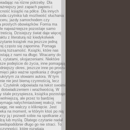
wiadając na różne potrzeby. Dla
ażniejszy jest zapach papieru i
cność książki na półce. Dla innych
goda czytnika lub możliwość słuchania
ceru, jazdy samochodem czy
 prostych obowiązków. Forma ma
le najważniejsze pozostaje samo
treścią. Dzisiejszy świat daje więcej
ktu z literaturą niż kiedykolwiek
zytanie książek ma jeszcze jedną
órej często się zapomina. Pomaga
sną tożsamość. Książki, które nas
ostają z nami na długo. Wracamy do
, cytatami, skojarzeniami. Niektóre
sze podejście do życia, inne pomagają
udniejszy okres, jeszcze inne po prostu
mięci jako ważne spotkania z drugim
 ukrytym za słowami autora. W tym
nie nie jest bierną czynnością, lecz
u. Czytelnik odpowiada na tekst swoimi
, doświadczeniem i wrażliwością. W
ry stale przyspiesza, książka pozostaje
wolniejszą, ale przez to bardziej
wymaga natychmiastowej reakcji, nie
agę, nie walczy o kliknięcie. Jest
zeka na moment, w którym ktoś po nią
orzy ją i pozwoli sobie na spotkanie z
edzą lub myślą. Dlatego czytanie nadal
awdopodobnie długo go nie straci. To
 czynności, które rozwijają