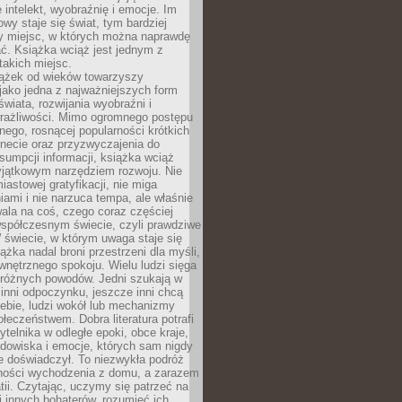
 intelekt, wyobraźnię i emocje. Im
owy staje się świat, tym bardziej
y miejsc, w których można naprawdę
ć. Książka wciąż jest jednym z
takich miejsc.
iążek od wieków towarzyszy
jako jedna z najważniejszych form
wiata, rozwijania wyobraźni i
rażliwości. Mimo ogromnego postępu
nego, rosnącej popularności krótkich
ernecie oraz przyzwyczajenia do
sumpcji informacji, książka wciąż
yjątkowym narzędziem rozwoju. Nie
iastowej gratyfikacji, nie miga
ami i nie narzuca tempa, ale właśnie
ala na coś, czego coraz częściej
współczesnym świecie, czyli prawdziwe
 świecie, w którym uwaga staje się
ążka nadal broni przestrzeni dla myśli,
wewnętrznego spokoju. Wielu ludzi sięga
 różnych powodów. Jedni szukają w
 inni odpoczynku, jeszcze inni chcą
ebie, ludzi wokół lub mechanizmy
łeczeństwem. Dobra literatura potrafi
ytelnika w odległe epoki, obce kraje,
dowiska i emocje, których sam nigdy
e doświadczył. To niezwykła podróż
ności wychodzenia z domu, a zarazem
tii. Czytając, uczymy się patrzeć na
 innych bohaterów, rozumieć ich