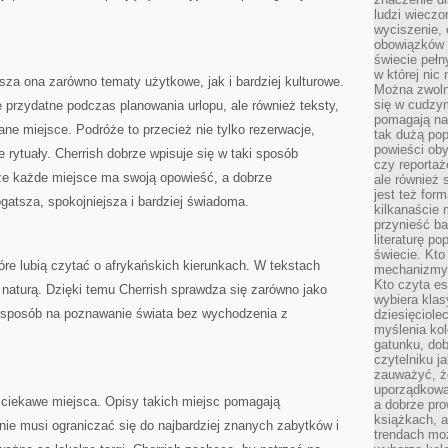
ludzi wieczo
wyciszenie, 
obowiązków 
świecie pełn
w której nic
usza ona zarówno tematy użytkowe, jak i bardziej kulturowe.
Można zwolni
się w cudzym
 przydatne podczas planowania urlopu, ale również teksty,
pomagają na
ane miejsce. Podróże to przecież nie tylko rezerwacje,
tak dużą pop
powieści oby
e rytuały. Cherrish dobrze wpisuje się w taki sposób
czy reportaż
 że każde miejsce ma swoją opowieść, a dobrze
ale również 
jest też for
atsza, spokojniejsza i bardziej świadoma.
kilkanaście
przynieść ba
literaturę p
świecie. Kto
re lubią czytać o afrykańskich kierunkach. W tekstach
mechanizmy 
Kto czyta es
naturą. Dzięki temu Cherrish sprawdza się zarówno jako
wybiera klas
ko sposób na poznawanie świata bez wychodzenia z
dziesięciole
myślenia kol
gatunku, do
czytelniku j
zauważyć, ż
uporządkowan
 ciekawe miejsca. Opisy takich miejsc pomagają
a dobrze pr
książkach, a
nie musi ograniczać się do najbardziej znanych zabytków i
trendach mo