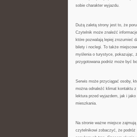
sobie charakter wyjazdu.
Dużą zaletą strony jest to, że por
Czytelnik może znaleźć informacje
które pozwalają lepiej zrozumieć d
bilety i noclegi. To także miejscow
myślenia o turystyce, pokazując,
przygotowana podróż może być bog
Serwis może przyciągać osoby, któ
można odnaleźć klimat kontaktu z 
lektura przed wyjazdem, jak i ja
mieszkania.
Na stronie ważne miejsce zajmują
czytelnikowi zobaczyć, że podróż 