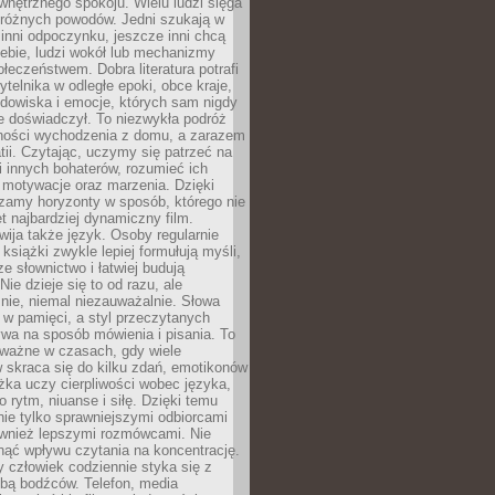
wewnętrznego spokoju. Wielu ludzi sięga
 różnych powodów. Jedni szukają w
 inni odpoczynku, jeszcze inni chcą
ebie, ludzi wokół lub mechanizmy
łeczeństwem. Dobra literatura potrafi
ytelnika w odległe epoki, obce kraje,
dowiska i emocje, których sam nigdy
e doświadczył. To niezwykła podróż
ności wychodzenia z domu, a zarazem
tii. Czytając, uczymy się patrzeć na
 innych bohaterów, rozumieć ich
, motywacje oraz marzenia. Dzięki
zamy horyzonty w sposób, którego nie
t najbardziej dynamiczny film.
wija także język. Osoby regularnie
 książki zwykle lepiej formułują myśli,
e słownictwo i łatwiej budują
ie dzieje się to od razu, ale
nie, niemal niezauważalnie. Słowa
 w pamięci, a styl przeczytanych
wa na sposób mówienia i pisania. To
 ważne w czasach, gdy wiele
 skraca się do kilku zdań, emotikonów
ążka uczy cierpliwości wobec języka,
o rytm, niuanse i siłę. Dzięki temu
nie tylko sprawniejszymi odbiorcami
również lepszymi rozmówcami. Nie
ąć wpływu czytania na koncentrację.
 człowiek codziennie styka się z
zbą bodźców. Telefon, media