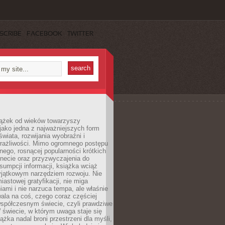
SCRIBE
FACEBOOK
TWITTER
iążek od wieków towarzyszy
jako jedna z najważniejszych form
wiata, rozwijania wyobraźni i
rażliwości. Mimo ogromnego postępu
nego, rosnącej popularności krótkich
ernecie oraz przyzwyczajenia do
sumpcji informacji, książka wciąż
yjątkowym narzędziem rozwoju. Nie
iastowej gratyfikacji, nie miga
ami i nie narzuca tempa, ale właśnie
ala na coś, czego coraz częściej
współczesnym świecie, czyli prawdziwe
 świecie, w którym uwaga staje się
ążka nadal broni przestrzeni dla myśli,