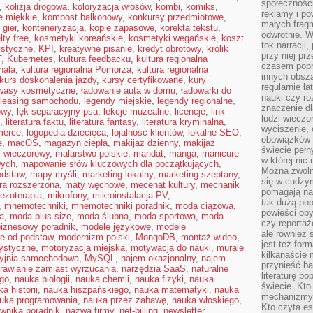
społeczności
,
kolizja drogowa
,
koloryzacja włosów
,
kombi
,
komiks
,
reklamy i po
e miękkie
,
kompost balkonowy
,
konkursy przedmiotowe
,
małych fragm
 gier
,
konteneryzacja
,
kopie zapasowe
,
korekta tekstu
,
odwrotnie. 
ty free
,
kosmetyki koreańskie
,
kosmetyki wegańskie
,
koszt
tok narracji
ystyczne
,
KPI
,
kreatywne pisanie
,
kredyt obrotowy
,
królik
przy niej pr
F
,
Kubernetes
,
kultura feedbacku
,
kultura regionalna
czasem popr
hala
,
kultura regionalna Pomorza
,
kultura regionalna
innych obsz
kurs doskonalenia jazdy
,
kursy certyfikowane
,
kury
regularnie ł
wasy kosmetyczne
,
ładowanie auta w domu
,
ładowarki do
nauki czy r
leasing samochodu
,
legendy miejskie
,
legendy regionalne
,
znaczenie dl
owy
,
lęk separacyjny psa
,
lekcje muzealne
,
licencje
,
link
ludzi wieczo
,
literatura faktu
,
literatura fantasy
,
literatura kryminalna
,
wyciszenie, 
merce
,
logopedia dziecięca
,
lojalność klientów
,
lokalne SEO
,
obowiązków 
e
,
macOS
,
magazyn ciepła
,
makijaż dzienny
,
makijaż
świecie pełn
ż wieczorowy
,
malarstwo polskie
,
mandat
,
manga
,
manicure
w której nic
wych
,
mapowanie słów kluczowych dla początkujących
,
Można zwolni
odstaw
,
mapy myśli
,
marketing lokalny
,
marketing szeptany
,
się w cudzym
ra rozszerzona
,
maty węchowe
,
mecenat kultury
,
mechanik
pomagają na
ezoterapia
,
mikrofony
,
mikroinstalacja PV
,
tak dużą pop
,
mnemotechniki
,
mnemotechniki poradnik
,
moda ciążowa
,
powieści oby
a
,
moda plus size
,
moda ślubna
,
moda sportowa
,
moda
czy reportaż
iznesowy poradnik
,
modele językowe
,
modele
ale również 
e od podstaw
,
modernizm polski
,
MongoDB
,
montaż wideo
,
jest też for
rystyczne
,
motoryzacja miejska
,
motywacja do nauki
,
murale
kilkanaście
yjnia samochodowa
,
MySQL
,
najem okazjonalny
,
najem
przynieść ba
rawianie zamiast wyrzucania
,
narzędzia SaaS
,
naturalne
literaturę p
ego
,
nauka biologii
,
nauka chemii
,
nauka fizyki
,
nauka
świecie. Kto
a historii
,
nauka hiszpańskiego
,
nauka matematyki
,
nauka
mechanizmy 
uka programowania
,
nauka przez zabawę
,
nauka włoskiego
,
Kto czyta es
wnika poradnik
,
nazwa firmy
,
net-billing
,
newsletter
,