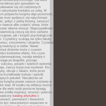
rna lektura jest sposobem na
oderwanie się od codziennych
i odzyskanie kontaktu ze sobą. W
ym pośpiechu książka daje przestrzeń,
 nie musi wydarzyć się natychmiast.
ć, pobyć z jedną historią, zanurzyć
 świecie albo znaleźć słowa, które
zwać własne emocje. Nieprzypadkowo
ularnością cieszą się dziś zarówno
czajowe, jak i książki psychologiczne
e. Czytelnicy szukają nie tylko fabuły,
sensu, zrozumienia i ukojenia. Czytanie
mą inwestycji w siebie. Nawet
 minut dziennie może z czasem
rdzo konkretne efekty. Kto czyta
opularnonaukową, rozwija wiedzę o
 sięga po biografie, poznaje
sukcesu, porażki i ludzkich wyborów.
eje, ćwiczy krytyczne myślenie. Kto
ykę, obcuje z ideami, które przez
cia kształtowały kulturę i sposób
ejnych pokoleń. Niezależnie od
bra książka prawie zawsze zostawia w
akiś ślad. W środku tej refleksji można
e dla wielu osób pomocne bywają
e źródła inspiracji, recenzji i poleceń,
owadzony
katalog artykułów
o
utorach, premierach i literackich
że być nieocenionym wsparciem w