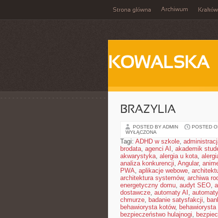
Archiwum
Strona główna
Kraków
KOWALSKA
BRAZYLIA
POSTED BY ADMIN
POSTED ON 
WYŁĄCZONA
Tagi:
ADHD w szkole
,
administrac
brodata
,
agenci AI
,
akademik stud
akwarystyka
,
alergia u kota
,
alerg
analiza konkurencji
,
Angular
,
anim
PWA
,
aplikacje webowe
,
architekt
architektura systemów
,
archiwa ro
energetyczny domu
,
audyt SEO
,
a
dostawcze
,
automaty AI
,
automat
chmurze
,
badanie satysfakcji
,
ban
behawiorysta kotów
,
behawiorysta
bezpieczeństwo hulajnogi
,
bezpie