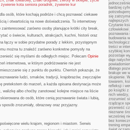
ach
,
znak towarowy
,
Znaki drogowe
,
zwroty w sklepie
,
życie
jednocześnie
,
żywienie kota seniora poradnik
,
żywienie kur
bardziej cyfr
potrzebujem
 dla osób, które kochają podróże i chcą poznawać ciekawe
się zatrzyma
najlepszych 
ścią i otwartością na nowe doświadczenia. To internetowy
Czytanie ks
 zainteresować zarówno osoby planujące krótki city break,
człowiekowi 
poznawania ś
zytać o świecie, kulturach, atrakcjach, kuchni, historii oraz
budowania w
na łączy w sobie przydatne porady z lekkim, przystępnym
technologicz
treści w int
emu można tu znaleźć zarówno konkretne pomysły na
szybkiej kon
pozostaje w
przenieść się myślami do odległych miejsc. Polecam
Opinie
daje natychm
zeń internetowa, w którym podróżowanie nie jest
powiadomieni
dlatego pozw
mieszczanie się z punktu do punktu. Cherrish pokazuje, że
brakuje we 
znawanie ludzi, smaków, tradycji, krajobrazów, zwyczajów
skupienie. W
towarem, ksi
 się pretekstem do marzeń, a każda opisana destynacja może
refleksji i 
po książki z
 walizkę albo choćby zanotować kolejne miejsce na liście
nich wiedzy,
 skierowana do osób, które cenią poznawanie świata i lubią,
zrozumieć si
rządzące spo
w sposób zrozumiały, obrazowy oraz przyjazny.
przenieść cz
nieznane śro
wcześniej ni
bez koniecz
poświęcone wielu krajom, regionom i miastom. Serwis
trening empa
świat oczami