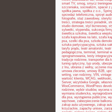
smart TV
,
smog
,
smycz treningow
szczeniaka
,
socrealizm
,
spacer z
spółka jawna
,
spółka z o.o.
,
Sprin
sprzedaż telefoniczna
,
sprzęt audi
fotografie
,
staż zawodowy
,
steryli
treści
,
strategia treści poradnik
,
st
studio domowe
,
styl biznesowy
,
st
sylwetki
,
stypendia
,
sukcesja firm
świetlica szkolna
,
świetlica wiejsk
szafa kapsułowa na lato
,
szafa ka
psa
,
szelki dla psa
,
szkoła demok
sztuka partycypacyjna
,
sztuka sak
taryfy prądu
,
teatr amatorski
,
teatr
pedagogiczna
,
terminal
,
terminal w
oprogramowania
,
testy integracyjn
tradycje rodzinne
,
transporter dla 
tuning optyczny
,
typ urody
,
ubezpi
z lnu
,
ubrania z wełny
,
uczenie m
umowa zlecenie
,
umowy B2B
,
upc
writing
,
van rodzinny
,
VIN
,
vintage
wartość klienta
,
WCAG
,
webhooki
Server
,
wizytówka Google
,
własnoś
WooCommerce
,
WordPress devel
rodzinne
,
wybór studiów
,
wycena s
wymiana studencka
,
wynagrodzen
dla psa
,
wystąpienia publiczne
,
wy
węchowe
,
zabezpieczenie balkonu
zakup auta używanego
,
zakup aut
krzyżackie
,
zapachy unisex
,
zarzą