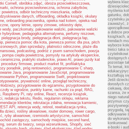
wybiera klas
tki Cornell
,
obróbka zdjęć
,
obroża przeciwkleszczowa
,
dziesięciole
marki
,
ochrona przeciwsłoneczna
,
ochrona zabytków
,
myślenia kol
 powietrza
,
odbiór techniczny mieszkania
,
odbiór
gatunku, do
dzyskiwanie danych
,
offboarding
,
okładka książki
,
okulary
czytelniku j
lne
,
onboarding pracownika
,
opieka nad kotem
,
opieka nad
zauważyć, ż
oczne
,
opony letnie
,
opony zimowe
,
orkiestry dęte
,
uporządkowan
e wody
,
paczkomaty
,
pakowanie walizki
,
pakowanie walizki
a dobrze pr
e hybrydowe
,
pedagogika alternatywna
,
perfumy niszowe
,
książkach, a
,
pielęgnacja brody
,
pielęgnacja dłoni
,
pielęgnacja łap
,
trendach mo
óp
,
pierwsza pomoc dla kota
,
pierwsza pomoc dla psa
,
pitch
wyborze kole
sezonowych
,
plan sprzedaży
,
płatności odroczone
,
plaże dla
treści taka 
finansowa
,
podcasting
,
podróż z psem samochodem
,
poezja
czytelnikowi
,
pompa ciepła powietrzna
,
pomysły na artykuły eksperckie
,
dostępnych 
 ceramiczna
,
praktyki studenckie
,
prawo AI
,
prawo jazdy kat
pozostaje ta
,
procedury firmowe
,
product market fit
,
profilaktyka
To temat, kt
rozy poradnik
,
próg rentowności
,
programowanie C sharp
,
edukacyjnyc
owanie Java
,
programowanie JavaScript
,
programowanie
kształtują s
amowanie Python
,
programowanie Swift
,
projektowanie
Jeśli dzieck
totypowanie
,
prywatność online
,
przegląd techniczny
,
dorosłych c
młodzieży
,
przygotowanie do egzaminu
,
przygotowanie do
ciekawą, dos
czoły w ogrodzie
,
punkty karne
,
rachunki za prąd
,
RAG
,
szansa, że w
u
,
Raspberry Pi
,
raty online
,
React
,
recenzje książek
,
niego natura
ci
,
redakcja tekstu
,
Redis
,
regulamin sklepu
,
reklama
przymus czy
omendacje klientów
,
rekrutacja zdalna
,
renowacja kamienic
,
pozytywnego
REST API
,
retencja wody
,
retinol
,
rewitalizacja rynku
,
przygodą, t
la dzieci
,
rośliny akwariowe
,
router domowy
,
rower cargo
,
odkrywanie ś
ść
,
ryby akwariowe
,
rzemiosło artystyczne
,
samochód
do wykonani
ochód zastępczy
,
samochody miejskie
,
second hand
,
konkurować 
ing
,
serum do twarzy
,
sesja wizerunkowa
,
Shopify
,
sieć
e-booki i a
ki
,
skrypty bash
,
skutery
,
ślad ekologiczny
,
ślad wodny
,