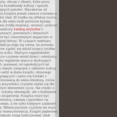
ykę, obcuje z ideami, które przez
cia kształtowały kulturę i sposób
ejnych pokoleń. Niezależnie od
bra książka prawie zawsze zostawia w
akiś ślad. W środku tej refleksji można
e dla wielu osób pomocne bywają
e źródła inspiracji, recenzji i poleceń,
owadzony
katalog artykułów
o
utorach, premierach i literackich
że być nieocenionym wsparciem w
jnej lektury. W czasach nadmiaru
selekcja staje się cenna, bo pozwala
 nie zgubić się wśród tysięcy tytułów
na rynku. Ważnym zagadnieniem
kże czytanie wśród dzieci i młodzieży.
óry regularnie wraca w dyskusjach
h, ponieważ od najmłodszych lat
ię nawyki związane z odbiorem kultury.
o widzi w domu książki, obserwuje
zytających i samo ma kontakt z
tosowaną do wieku literaturą, rośnie
 przyszłości czytanie stanie się dla
lnym elementem życia. Nie chodzi o
 szkolny obowiązek, ale o budowanie
 skojarzenia. Książka może być
ajemnicą, zabawą i sposobem na
wiata, a nie tylko kolejnym zadaniem
a. Wbrew pozorom czytanie nie musi
z nowoczesnością. Książki papierowe,
udiobooki mogą funkcjonować obok