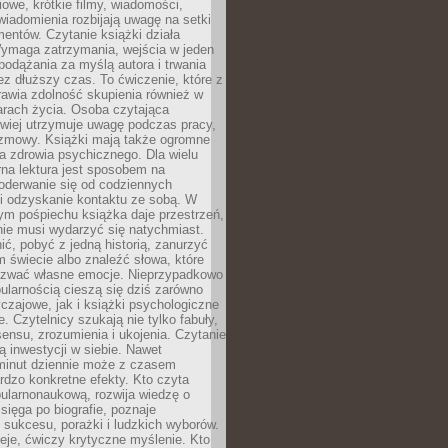
owe, krótkie filmy, wiadomości,
wiadomienia rozbijają uwagę na setki
entów. Czytanie książki działa
Wymaga zatrzymania, wejścia w jeden
, podążania za myślą autora i trwania
zez dłuższy czas. To ćwiczenie, które z
awia zdolność skupienia również w
arach życia. Osoba czytająca
atwiej utrzymuje uwagę podczas pracy,
ozmowy. Książki mają także ogromne
a zdrowia psychicznego. Dla wielu
rna lektura jest sposobem na
oderwanie się od codziennych
i odzyskanie kontaktu ze sobą. W
ym pośpiechu książka daje przestrzeń,
 nie musi wydarzyć się natychmiast.
ć, pobyć z jedną historią, zanurzyć
 świecie albo znaleźć słowa, które
zwać własne emocje. Nieprzypadkowo
ularnością cieszą się dziś zarówno
czajowe, jak i książki psychologiczne
e. Czytelnicy szukają nie tylko fabuły,
sensu, zrozumienia i ukojenia. Czytanie
mą inwestycji w siebie. Nawet
 minut dziennie może z czasem
rdzo konkretne efekty. Kto czyta
opularnonaukową, rozwija wiedzę o
 sięga po biografie, poznaje
sukcesu, porażki i ludzkich wyborów.
eje, ćwiczy krytyczne myślenie. Kto