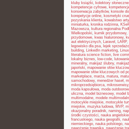
kluby książki
,
kolektory słoneczne
kompetencje cyfrowe
,
kompetencj
konserwacja zabytków
,
konsole do
korepetycje online
,
kosmetyki cruel
pozyskania klienta
,
kowalstwo art
miniaturka
,
kronika rodzinna
,
KSe
Mazowsza
,
kultura regionalna Pod
Wielkopolski
,
kurnik przydomowy
,
przydomowe
,
kwas hialuronowy
,
k
aut elektrycznych
,
Laravel
,
LARP
,
legowisko dla psa
,
lejek sprzedaż
building
,
LinkedIn marketing
,
Linux
literatura science fiction
,
live com
lokalny biznes
,
low-code
,
lutowani
mineralny
,
makijaż ślubny
,
makija
japoński
,
mapowanie słów kluczo
mapowanie słów kluczowych od p
marketplace
,
marża
,
matura
,
matu
samochodowy
,
menedżer haseł
,
m
mikroprzedsiębiorca
,
mikroserwisy
moda kapsułowa
,
moda outdoorow
uliczna
,
model biznesowy
,
model b
multimodalne
,
modele multimodaln
motocykle miejskie
,
motocykle tu
miejskie
,
muzyka ludowa
,
MVP
,
m
okazjonalny poradnik
,
naming
,
nap
środki czystości
,
nauka angielski
francuskiego
,
nauka geografii
,
nauk
niemieckiego
,
nauka polskiego
,
na
nawożenie trawnika
,
nawożenie tra