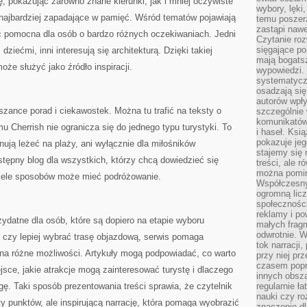
, pokazując zarówno znane kierunki, jak i mniej oczywiste
wybory, lęki
 najbardziej zapadające w pamięć. Wśród tematów pojawiają
temu poszer
zastąpi nawe
yć pomocna dla osób o bardzo różnych oczekiwaniach. Jedni
Czytanie roz
sięgające po
iećmi, inni interesują się architekturą. Dzięki takiej
mają bogatsz
oże służyć jako źródło inspiracji.
wypowiedzi. N
systematycz
osadzają się
autorów wpły
szance porad i ciekawostek. Można tu trafić na teksty o
szczególnie
komunikatów
 Cherrish nie ogranicza się do jednego typu turystyki. To
i haseł. Ksi
pokazuje jeg
anują leżeć na plaży, ani wyłącznie dla miłośników
stajemy się 
tępny blog dla wszystkich, którzy chcą dowiedzieć się
treści, ale 
można pomin
 wiele sposobów może mieć podróżowanie.
Współczesny
ogromną lic
społeczności
reklamy i po
ydatne dla osób, które są dopiero na etapie wyboru
małych fragm
odwrotnie. 
 czy lepiej wybrać trasę objazdową, serwis pomaga
tok narracji
na różne możliwości. Artykuły mogą podpowiadać, co warto
przy niej pr
czasem popr
jsce, jakie atrakcje mogą zainteresować turystę i dlaczego
innych obsz
ę. Taki sposób prezentowania treści sprawia, że czytelnik
regularnie ł
nauki czy r
ty punktów, ale inspirującą narrację, która pomaga wyobrazić
znaczenie dl