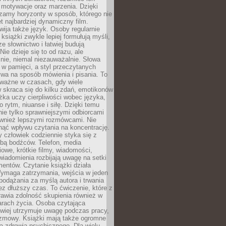
, motywacje oraz marzenia. Dzięki
zamy horyzonty w sposób, którego nie
t najbardziej dynamiczny film.
wija także język. Osoby regularnie
 książki zwykle lepiej formułują myśli,
e słownictwo i łatwiej budują
ie dzieje się to od razu, ale
nie, niemal niezauważalnie. Słowa
 w pamięci, a styl przeczytanych
wa na sposób mówienia i pisania. To
 ważne w czasach, gdy wiele
 skraca się do kilku zdań, emotikonów
ążka uczy cierpliwości wobec języka,
o rytm, niuanse i siłę. Dzięki temu
nie tylko sprawniejszymi odbiorcami
również lepszymi rozmówcami. Nie
ąć wpływu czytania na koncentrację.
 człowiek codziennie styka się z
zbą bodźców. Telefon, media
owe, krótkie filmy, wiadomości,
wiadomienia rozbijają uwagę na setki
entów. Czytanie książki działa
Wymaga zatrzymania, wejścia w jeden
, podążania za myślą autora i trwania
zez dłuższy czas. To ćwiczenie, które z
awia zdolność skupienia również w
arach życia. Osoba czytająca
atwiej utrzymuje uwagę podczas pracy,
ozmowy. Książki mają także ogromne
a zdrowia psychicznego. Dla wielu