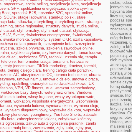
siebie, odpo
a
,
snycerstwo
,
social selling
,
socjalizacja kota
,
socjalizacja
jednych najw
 psem
,
SPF
,
spółdzielnia energetyczna
,
spółka cywilna
,
fizyczna obe
g Boot
,
sprzedaż B2B
,
sprzedaż B2C
,
sprzedaż online
,
liczy się wy
o
,
SQLite
,
stacje ładowania
,
stand-up polski
,
stare
podczas spa
zacja kota
,
stłuczka
,
storytelling
,
storytelling marki
,
strategia
wykonywania
reaming
,
stroje regionalne
,
struktury danych
,
studia online
,
znaczenie, a
yl casual
,
styl formalny
,
styl smart casual
,
stylizacja
obcowanie z 
y
,
SUV
,
Svelte
,
świadectwo energetyczne
,
światłowód
,
dróg do konta
a
,
świnka morska
,
Symfony
,
system OKR
,
szafa kapsułowa
,
wcześniej. C
psułowa na lato poradnik
,
szczepienie kota
,
szczepienie
zaletę, o kt
ratyczna
,
szkoła prywatna
,
szkolenia zawodowe online
,
budować wła
ralna
,
szybkie czytanie
,
szyfrowanie danych
,
tańce ludowe
,
poruszają, z
 dla dzieci
,
techniczne SEO
,
techniki uczenia się
,
terapia
nich myślami
 telefonie
,
termomodernizacja
,
terrarium
,
testowanie
zmieniają na
e
,
testy jednostkowe
,
TikTok marketing
,
tkactwo
,
torebki
,
przetrwać tr
kota
,
trening całego ciała
,
trening całego ciała poradnik
,
zostają w pa
eczenie AC
,
ubezpieczenie OC
,
ubrania techniczne
,
ubrania
człowiekiem
aszynowe
,
umowa najmu
,
umowa o dzieło
,
umowa o pracę
,
sensie czyta
ykling
,
upskilling
,
uwierzytelnianie dwuskładnikowe
,
UX
formą dialog
 fashion
,
VPN
,
VR fitness
,
Vue
,
warsztat samochodowy
,
przeżyciami
,
wektorowe bazy danych
,
weterynarz online
,
Windows
świecie, któ
ć intelektualna
,
włosy kręcone
,
włosy wysokoporowate
,
przestrzenią 
opment
,
workation
,
wspólnota energetyczna
,
wspomnienia
ludzką. Nie 
tartupu
,
wycinanki ludowe
,
wymiana okien
,
wymiana oleju
,
krzyczy o uw
ia
,
wynajem długoterminowy
,
wyprawka dla kota
,
wyprawka
cierpliwa. C
stawy plenerowe
,
youngtimery
,
YouTube Shorts
,
zabawki
sięgnie, otw
 dla kota
,
zabezpieczenie lakieru
,
zabytkowe kościoły
,
historią, wi
a z ogłoszenia
,
zakup auta z ogłoszenia poradnik
,
zamki
ma sens i pr
dzanie małą firmą
,
zawieszenie
,
zęby kota
,
zęby psa
,
jedna z tych