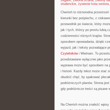
zegarki
,
zielona ściana
,
zielony d
studenckie
,
żywienie kota seniora
Cherrish to różnorodna przestrzeń
kierunki bez pośpiechu, z ciekawo
przewodnik po świecie, który może
jak i tych, którzy po prostu lubią c
codzienności różnych krajów. Stro
sposobem opowiadania, dzięki cz
wyjazd, jak i teksty pozwalające 
Czytelników
i Wietnam. To przestr
przedstawiane wyłącznie jako prze
wyprawa może być sposobem na po
i historii. Każdy tekst może stać
obudzić chęć, by spakować plecak,
podróżniczych planów. Strona jest
gdy podróżnicze treści są pisane 
Na Cherrish można znaleźć wpisy 