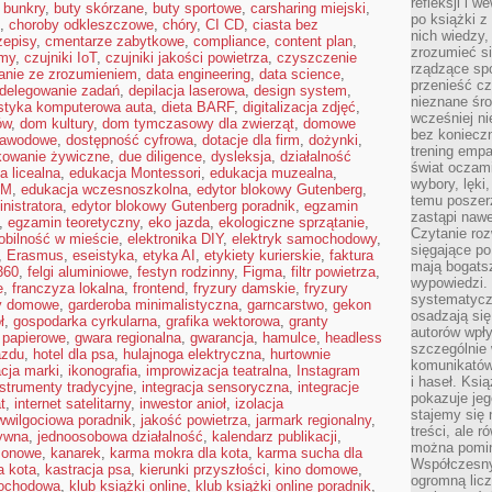
refleksji i 
,
bunkry
,
buty skórzane
,
buty sportowe
,
carsharing miejski
,
po książki z
,
choroby odkleszczowe
,
chóry
,
CI CD
,
ciasta bez
nich wiedzy,
zepisy
,
cmentarze zabytkowe
,
compliance
,
content plan
,
zrozumieć si
rmy
,
czujniki IoT
,
czujniki jakości powietrza
,
czyszczenie
rządzące spo
anie ze zrozumieniem
,
data engineering
,
data science
,
przenieść cz
delegowanie zadań
,
depilacja laserowa
,
design system
,
nieznane śro
styka komputerowa auta
,
dieta BARF
,
digitalizacja zdjęć
,
wcześniej ni
ów
,
dom kultury
,
dom tymczasowy dla zwierząt
,
domowe
bez koniecz
zawodowe
,
dostępność cyfrowa
,
dotacje dla firm
,
dożynki
,
trening empa
kowanie żywiczne
,
due diligence
,
dysleksja
,
działalność
świat oczami
a licealna
,
edukacja Montessori
,
edukacja muzealna
,
wybory, lęki
EM
,
edukacja wczesnoszkolna
,
edytor blokowy Gutenberg
,
temu poszer
nistratora
,
edytor blokowy Gutenberg poradnik
,
egzamin
zastąpi nawe
,
egzamin teoretyczny
,
eko jazda
,
ekologiczne sprzątanie
,
Czytanie roz
obilność w mieście
,
elektronika DIY
,
elektryk samochodowy
,
sięgające po
,
Erasmus
,
eseistyka
,
etyka AI
,
etykiety kurierskie
,
faktura
mają bogatsz
360
,
felgi aluminiowe
,
festyn rodzinny
,
Figma
,
filtr powietrza
,
wypowiedzi. N
e
,
franczyza lokalna
,
frontend
,
fryzury damskie
,
fryzury
systematycz
y domowe
,
garderoba minimalistyczna
,
garncarstwo
,
gekon
osadzają się
ł
,
gospodarka cyrkularna
,
grafika wektorowa
,
granty
autorów wpły
e papierowe
,
gwara regionalna
,
gwarancja
,
hamulce
,
headless
szczególnie
azdu
,
hotel dla psa
,
hulajnoga elektryczna
,
hurtownie
komunikatów
acja marki
,
ikonografia
,
improwizacja teatralna
,
Instagram
i haseł. Ksi
nstrumenty tradycyjne
,
integracja sensoryczna
,
integracje
pokazuje jeg
t
,
internet satelitarny
,
inwestor anioł
,
izolacja
stajemy się 
iwwilgociowa poradnik
,
jakość powietrza
,
jarmark regionalny
,
treści, ale 
ywna
,
jednoosobowa działalność
,
kalendarz publikacji
,
można pomin
zonowe
,
kanarek
,
karma mokra dla kota
,
karma sucha dla
Współczesny
a kota
,
kastracja psa
,
kierunki przyszłości
,
kino domowe
,
ogromną lic
mochodowa
,
klub książki online
,
klub książki online poradnik
,