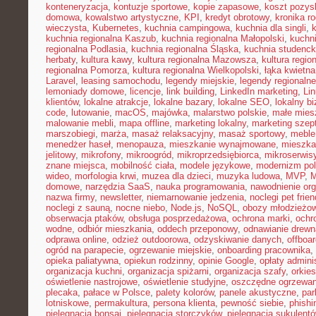
konteneryzacja
,
kontuzje sportowe
,
kopie zapasowe
,
koszt pozysk
domowa
,
kowalstwo artystyczne
,
KPI
,
kredyt obrotowy
,
kronika r
wieczysta
,
Kubernetes
,
kuchnia campingowa
,
kuchnia dla singli
,
kuchnia regionalna Kaszub
,
kuchnia regionalna Małopolski
,
kuchni
regionalna Podlasia
,
kuchnia regionalna Śląska
,
kuchnia studenc
herbaty
,
kultura kawy
,
kultura regionalna Mazowsza
,
kultura regio
regionalna Pomorza
,
kultura regionalna Wielkopolski
,
łąka kwietna
Laravel
,
leasing samochodu
,
legendy miejskie
,
legendy regionalne
lemoniady domowe
,
licencje
,
link building
,
LinkedIn marketing
,
Li
klientów
,
lokalne atrakcje
,
lokalne bazary
,
lokalne SEO
,
lokalny b
code
,
lutowanie
,
macOS
,
majówka
,
malarstwo polskie
,
małe mies
malowanie mebli
,
mapa offline
,
marketing lokalny
,
marketing szep
marszobiegi
,
marża
,
masaż relaksacyjny
,
masaż sportowy
,
meble 
menedżer haseł
,
menopauza
,
mieszkanie wynajmowane
,
mieszka
jelitowy
,
mikrofony
,
mikroogród
,
mikroprzedsiębiorca
,
mikroserwis
znane miejsca
,
mobilność ciała
,
modele językowe
,
modernizm pol
wideo
,
morfologia krwi
,
muzea dla dzieci
,
muzyka ludowa
,
MVP
,
domowe
,
narzędzia SaaS
,
nauka programowania
,
nawodnienie or
nazwa firmy
,
newsletter
,
niemarnowanie jedzenia
,
noclegi pet frien
noclegi z sauną
,
nocne niebo
,
Node.js
,
NoSQL
,
obozy młodzieżo
obserwacja ptaków
,
obsługa posprzedażowa
,
ochrona marki
,
ochr
wodne
,
odbiór mieszkania
,
oddech przeponowy
,
odnawianie drewn
odprawa online
,
odzież outdoorowa
,
odzyskiwanie danych
,
offboar
ogród na parapecie
,
ogrzewanie miejskie
,
onboarding pracownika
,
opieka paliatywna
,
opiekun rodzinny
,
opinie Google
,
opłaty admini
organizacja kuchni
,
organizacja spiżarni
,
organizacja szafy
,
orkies
oświetlenie nastrojowe
,
oświetlenie studyjne
,
oszczędne ogrzewan
plecaka
,
pałace w Polsce
,
palety kolorów
,
panele akustyczne
,
par
lotniskowe
,
permakultura
,
persona klienta
,
pewność siebie
,
phishi
pielęgnacja bonsai
,
pielęgnacja storczyków
,
pielęgnacja sukulent