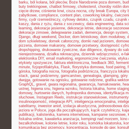
barku
,
ból kolana
,
ból pleców
,
Boże Narodzenie poza domem
,
bud
buty trekkingowe
,
chatbot firmowy
,
cholesterol
,
choroby roślin do
cięcie drzew
,
ciśnienie krwi
,
cisza nocna
,
city break Europa
,
city 
zabytkowe
,
compliance
,
content plan
,
coworking lokalny
,
ćwiczeni
firmy
,
cydr rzemieślniczy
,
cyfrowy detoks
,
czujnik czadu
,
czujnik
kaszy
,
dania z ryżu
,
dania z soczewicy
,
data engineering
,
data sc
learning
,
dekoracje jesienne
,
dekoracje letnie
,
dekoracje sezonow
dekoracje zimowe
,
delegowanie zadań
,
demencja
,
design system
Django
,
długi weekend
,
Docker
,
dom letniskowy
,
dom modułowy
,
dom szkieletowy
,
domek całoroczny
,
domki nad jeziorem
,
domowa 
pizzeria
,
domowe makarony
,
domowe przetwory
,
dostępność cyfr
dropshipping
,
drukowanie żywiczne
,
due diligence
,
dywany do sal
nierejestrowana
,
działka rekreacyjna
,
dziennik wdzięczności
,
e-fa
elektronika DIY
,
email marketing
,
ergonomiczne ćwiczenia
,
etyka 
etykiety spożywcze
,
faktura elektroniczna
,
feedback 360
,
fermen
minute
,
fizjoprofilaktyka
,
Flask
,
florystyka domowa
,
food pairing
,
górska
,
fotografia nocna
,
fotografia podróżnicza
,
franczyza lokaln
stack
,
garaż podziemny
,
garncarstwo
,
genealogia
,
glamping
,
góry
dwojga
,
gotowanie na ognisku
,
gotowanie rodzinne
,
grafika wekto
GraphQL
,
gravel
,
gwara regionalna
,
gwarancja
,
hamakowanie
,
hea
ustnej
,
higiena snu
,
higiena wzroku
,
historia lokalna
,
home stagin
domowy
,
hurtownie danych
,
hydroponika domowa
,
identyfikacja m
słuchowe
,
Instagram Reels
,
instrukcje stanowiskowe
,
instrumenty
insulinooporność
,
integracje API
,
inteligencja emocjonalna
,
inteli
satelitarny
,
inwestor anioł
,
izolacja akustyczna
,
jednoosobowa dzi
jeziora w Polsce
,
joga dla początkujących
,
kącik czytelniczy
,
kaj
publikacji
,
kalistenika
,
kamera internetowa
,
kampanie sezonowe
,
fiskalna online
,
kawalerka aranżacja
,
kempingi nad morzem
,
kino
bezalkoholowe
,
kolonie letnie
,
kolor roku
,
komórka lokatorska
,
ko
komunikacja bez przemocy
,
koncentracja
,
konsole do gier
,
konsul