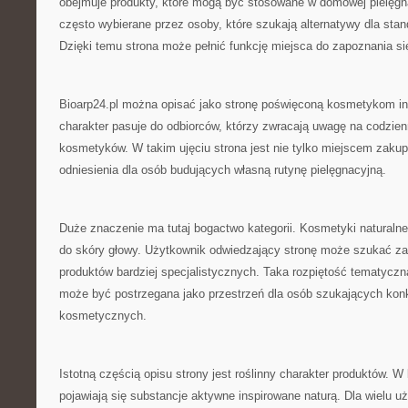
obejmuje produkty, które mogą być stosowane w domowej pielęgna
często wybierane przez osoby, które szukają alternatywy dla stand
Dzięki temu strona może pełnić funkcję miejsca do zapoznania s
Bioarp24.pl można opisać jako stronę poświęconą kosmetykom in
charakter pasuje do odbiorców, którzy zwracają uwagę na codzie
kosmetyków. W takim ujęciu strona jest nie tylko miejscem zak
odniesienia dla osób budujących własną rutynę pielęgnacyjną.
Duże znaczenie ma tutaj bogactwo kategorii. Kosmetyki natural
do skóry głowy. Użytkownik odwiedzający stronę może szukać za
produktów bardziej specjalistycznych. Taka rozpiętość tematyczna
może być postrzegana jako przestrzeń dla osób szukających kon
kosmetycznych.
Istotną częścią opisu strony jest roślinny charakter produktów. 
pojawiają się substancje aktywne inspirowane naturą. Dla wielu u