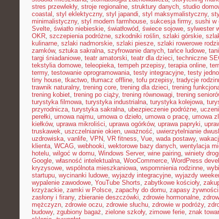
stres przewlekły
,
stroje regionalne
,
struktury danych
,
studio domo
coastal
,
styl eklektyczny
,
styl japandi
,
styl maksymalistyczny
,
st
minimalistyczny
,
styl modern farmhouse
,
sukcesja firmy
,
sushi w
Svelte
,
światło niebieskie
,
światłowód
,
świece sojowe
,
sylwester 
OKR
,
szczepienia podróżne
,
szkodniki roślin
,
szlaki górskie
,
szla
kulinarne
,
szlaki nadmorskie
,
szlaki piesze
,
szlaki rowerowe rodz
zamków
,
sztuka sakralna
,
szyfrowanie danych
,
tańce ludowe
,
tan
targi śniadaniowe
,
teatr amatorski
,
teatr dla dzieci
,
techniczne S
tekstylia domowe
,
teleopieka
,
tempeh przepisy
,
terapia online
,
ter
termy
,
testowanie oprogramowania
,
testy integracyjne
,
testy jedn
tiny house
,
tkactwo
,
tłumacz offline
,
tofu przepisy
,
tradycje rodzi
trawnik naturalny
,
trening core
,
trening dla dzieci
,
trening funkcjon
trening kobiet
,
trening po ciąży
,
trening równowagi
,
trening senior
turystyka filmowa
,
turystyka industrialna
,
turystyka kolejowa
,
tury
przyrodnicza
,
turystyka sakralna
,
ubezpieczenie podróżne
,
uczen
perełki
,
umowa najmu
,
umowa o dzieło
,
umowa o pracę
,
umowa zl
kiełków
,
uprawa mikroliści
,
uprawa ogórków
,
uprawa papryki
,
upra
truskawek
,
uszczelnianie okien
,
uważność
,
uwierzytelnianie dwu
uzdrowiska
,
vanlife
,
VPN
,
VR fitness
,
Vue
,
wada postawy
,
wakacj
klienta
,
WCAG
,
webhooki
,
wektorowe bazy danych
,
wentylacja m
hotelu
,
wilgoć w domu
,
Windows Server
,
wine pairing
,
winiety dro
Google
,
własność intelektualna
,
WooCommerce
,
WordPress deve
kryzysowe
,
wspólnota mieszkaniowa
,
wspomnienia rodzinne
,
wybi
startupu
,
wycinanki ludowe
,
wyjazdy integracyjne
,
wyjazdy week
wypalenie zawodowe
,
YouTube Shorts
,
zabytkowe kościoły
,
zaku
krzyżackie
,
zamki w Polsce
,
zapachy do domu
,
zapasy żywności
zasłony i firany
,
zbieranie deszczówki
,
zdrowie hormonalne
,
zdrow
mężczyzn
,
zdrowie oczu
,
zdrowie słuchu
,
zdrowie w podróży
,
zdr
budowy
,
zgubiony bagaż
,
zielone szkoły
,
zimowe ferie
,
znak towa