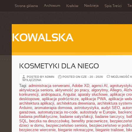
Archiwum
Nadzieja
Ta
Strona główna
Kraków
Spis Treści
KOWALSKA
KOSMETYKI DLA NIEGO
POSTED BY ADMIN
POSTED ON CZE - 20 - 2026
MOŻLIWOŚĆ 
WYŁĄCZONA
Tagi:
administracja serwerami
,
Adobe XD
,
agenci AI
,
agroturysty
aktywizacja seniora
,
aktywność po pracy
,
algorytmy
,
Allegro
,
Alzh
konkurencji
,
andropauza
,
Angular
,
aparaty słuchowe
,
aplikacje cro
desktopowe
,
aplikacje podróżnicze
,
aplikacje PWA
,
aplikacje we
architektura aplikacji
,
architektura drewniana
,
architektura system
Arduino
,
aromaterapia domowa
,
astroturystyka
,
audyt SEO
,
autom
garażowa
,
automatyzacja no-code
,
autostrady w Europie
,
backen
badania profilaktyczne
,
badanie satysfakcji
,
badanie tarczycy
,
bal
SQL
,
beczka na deszczówkę
,
benefity pracownicze
,
bezpieczeńs
dzieci w domu
,
bezpieczeństwo seniora
,
bezpieczeństwo w podró
bezpieczne wiercenie
,
bieganie rekreacyjne
,
bieganie trailowe
,
bik