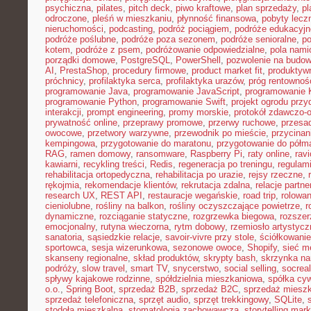
psychiczna
,
pilates
,
pitch deck
,
piwo kraftowe
,
plan sprzedaży
,
p
odroczone
,
pleśń w mieszkaniu
,
płynność finansowa
,
pobyty lecz
nieruchomości
,
podcasting
,
podróż pociągiem
,
podróże edukacyjn
podróże poślubne
,
podróże poza sezonem
,
podróże senioralne
,
po
kotem
,
podróże z psem
,
podróżowanie odpowiedzialne
,
pola nami
porządki domowe
,
PostgreSQL
,
PowerShell
,
pozwolenie na budo
AI
,
PrestaShop
,
procedury firmowe
,
product market fit
,
produktyw
próchnicy
,
profilaktyka serca
,
profilaktyka urazów
,
próg rentownoś
programowanie Java
,
programowanie JavaScript
,
programowanie K
programowanie Python
,
programowanie Swift
,
projekt ogrodu pr
interakcji
,
prompt engineering
,
promy morskie
,
protokół zdawczo-o
prywatność online
,
przeprawy promowe
,
przerwy ruchowe
,
przesad
owocowe
,
przetwory warzywne
,
przewodnik po mieście
,
przycinan
kempingowa
,
przygotowanie do maratonu
,
przygotowanie do półm
RAG
,
ramen domowy
,
ransomware
,
Raspberry Pi
,
raty online
,
rav
kawiarni
,
recykling treści
,
Redis
,
regeneracja po treningu
,
regulami
rehabilitacja ortopedyczna
,
rehabilitacja po urazie
,
rejsy rzeczne
,
rękojmia
,
rekomendacje klientów
,
rekrutacja zdalna
,
relacje partne
research UX
,
REST API
,
restauracje wegańskie
,
road trip
,
rolowan
cieniolubne
,
rośliny na balkon
,
rośliny oczyszczające powietrze
,
r
dynamiczne
,
rozciąganie statyczne
,
rozgrzewka biegowa
,
rozszer
emocjonalny
,
rutyna wieczorna
,
rytm dobowy
,
rzemiosło artystycz
sanatoria
,
sąsiedzkie relacje
,
savoir-vivre przy stole
,
ściółkowanie
sportowca
,
sesja wizerunkowa
,
sezonowe owoce
,
Shopify
,
sieć m
skanseny regionalne
,
skład produktów
,
skrypty bash
,
skrzynka na
podróży
,
slow travel
,
smart TV
,
snycerstwo
,
social selling
,
socrea
spływy kajakowe rodzinne
,
spółdzielnia mieszkaniowa
,
spółka cyw
o.o.
,
Spring Boot
,
sprzedaż B2B
,
sprzedaż B2C
,
sprzedaż miesz
sprzedaż telefoniczna
,
sprzęt audio
,
sprzęt trekkingowy
,
SQLite
,
stodoła mieszkalna
,
stomatologia zachowawcza
,
storytelling mark