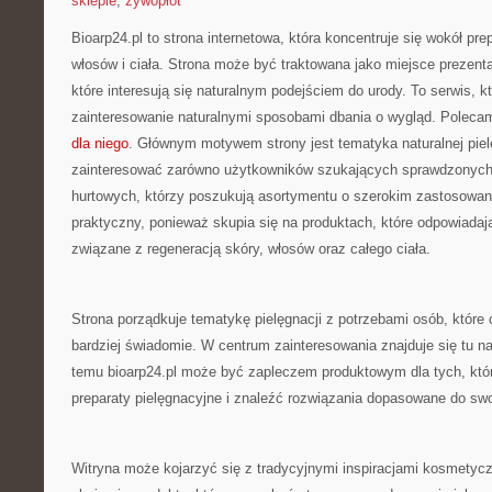
sklepie
,
żywopłot
Bioarp24.pl to strona internetowa, która koncentruje się wokół pre
włosów i ciała. Strona może być traktowana jako miejsce prezenta
które interesują się naturalnym podejściem do urody. To serwis, k
zainteresowanie naturalnymi sposobami dbania o wygląd. Polec
dla niego
. Głównym motywem strony jest tematyka naturalnej piel
zainteresować zarówno użytkowników szukających sprawdzonych 
hurtowych, którzy poszukują asortymentu o szerokim zastosowaniu
praktyczny, ponieważ skupia się na produktach, które odpowiadaj
związane z regeneracją skóry, włosów oraz całego ciała.
Strona porządkuje tematykę pielęgnacji z potrzebami osób, które
bardziej świadomie. W centrum zainteresowania znajduje się tu nat
temu bioarp24.pl może być zapleczem produktowym dla tych, któr
preparaty pielęgnacyjne i znaleźć rozwiązania dopasowane do swo
Witryna może kojarzyć się z tradycyjnymi inspiracjami kosmetyc