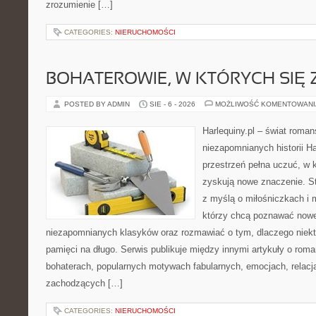
zrozumienie […]
CATEGORIES:
NIERUCHOMOŚCI
BOHATEROWIE, W KTÓRYCH SIĘ
POSTED BY ADMIN
SIE - 6 - 2026
MOŻLIWOŚĆ KOMENTOWAN
Harlequiny.pl – świat roman
niezapomnianych historii Ha
przestrzeń pełna uczuć, w 
zyskują nowe znaczenie. S
z myślą o miłośniczkach i 
którzy chcą poznawać nowe
niezapomnianych klasyków oraz rozmawiać o tym, dlaczego niektó
pamięci na długo. Serwis publikuje między innymi artykuły o ro
bohaterach, popularnych motywach fabularnych, emocjach, relac
zachodzących […]
CATEGORIES:
NIERUCHOMOŚCI