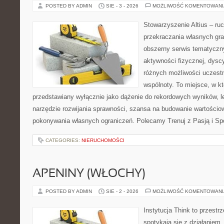
POSTED BY ADMIN
SIE - 3 - 2026
MOŻLIWOŚĆ KOMENTOWAN
Stowarzyszenie Altius – ruc
przekraczania własnych gra
obszerny serwis tematyczn
aktywności fizycznej, dys
różnych możliwości uczest
wspólnoty. To miejsce, w kt
przedstawiany wyłącznie jako dążenie do rekordowych wyników, l
narzędzie rozwijania sprawności, szansa na budowanie wartościow
pokonywania własnych ograniczeń. Polecamy Trenuj z Pasją i Spo
CATEGORIES:
NIERUCHOMOŚCI
APENINY (WŁOCHY)
POSTED BY ADMIN
SIE - 2 - 2026
MOŻLIWOŚĆ KOMENTOWAN
Instytucja Think to przestr
spotykają się z działaniem.