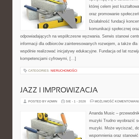
której celem jest kształtow
oraz promowanie społeczeń
Działalność fundacji koncen
komunikacji społecznej oraz
odpowiadających na współczesne wyzwania. Serwis stanowi cent
informacji dla odbiorców zainteresowanych rozwojem, a także dla i
wspólnie realizować inicjatywy edukacyjne. Fundacja od lat rozwij
kompetencjami cyfrowymi, […]
CATEGORIES:
NIERUCHOMOŚCI
JAZZ I IMPROWIZACJA
POSTED BY ADMIN
SIE - 1 - 2026
MOŻLIWOŚĆ KOMENTOWAN
Ananda Music – przewodnik
muzyki Trudno wyobrazić s
muzyki. Może wyciszać, do
wspomnienia oraz stanowić 