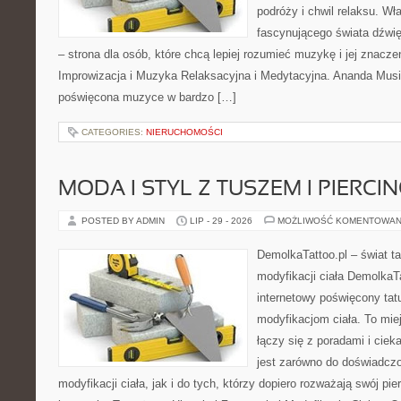
podróży i chwil relaksu. Wł
fascynującego świata dźwi
– strona dla osób, które chcą lepiej rozumieć muzykę i jej znacz
Improwizacja i Muzyka Relaksacyjna i Medytacyjna. Ananda Music
poświęcona muzyce w bardzo […]
CATEGORIES:
NIERUCHOMOŚCI
MODA I STYL Z TUSZEM I PIERCI
POSTED BY ADMIN
LIP - 29 - 2026
MOŻLIWOŚĆ KOMENTOWAN
DemolkaTattoo.pl – świat ta
modyfikacji ciała DemolkaTa
internetowy poświęcony tat
modyfikacjom ciała. To mie
łączy się z poradami i cie
jest zarówno do doświadcz
modyfikacji ciała, jak i do tych, którzy dopiero rozważają swój pi