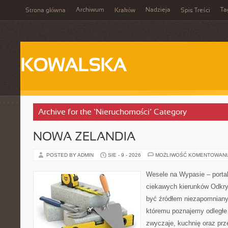
Archiwum
Nadzieja
Ta
Strona główna
Kraków
Spis Treści
KOWALSKA
Archive for the ‘Nieruchomości’ Category
NOWA ZELANDIA
POSTED BY ADMIN
SIE - 9 - 2026
MOŻLIWOŚĆ KOMENTOWAN
Wesele na Wypasie – portal
ciekawych kierunków Odkr
być źródłem niezapomniany
któremu poznajemy odległe 
zwyczaje, kuchnię oraz pr