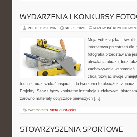
WYDARZENIA I KONKURSY FOTO
POSTED BY ADMIN
SIE - 5 - 2026
MOŻLIWOŚĆ KOMENTOWAN
Moja Fotoksiążka – świat fo
internetowa przestrzeń dla 
fotografia przedstawiana jes
utrwalania obrazu, lecz tak
zachowywania wspomnień. T
chcą rozwijać swoje umiej
techniki oraz szukać inspiracji do tworzenia fotoksiążek. Zobacz ta
Projekty. Serwis łączy konkretne instrukcje z ciekawymi historia
zarówno materiały dotyczące pierwszych […]
CATEGORIES:
NIERUCHOMOŚCI
STOWRZYSZENIA SPORTOWE