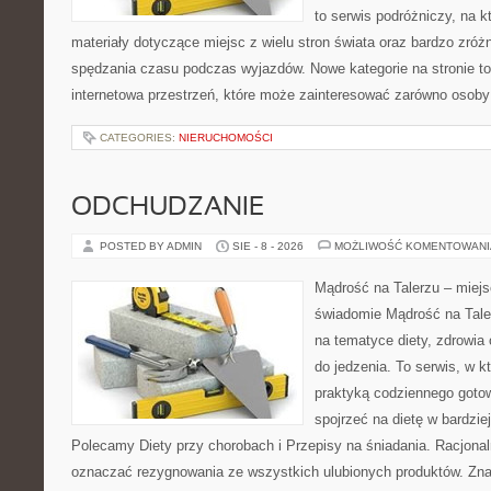
to serwis podróżniczy, na 
materiały dotyczące miejsc z wielu stron świata oraz bardzo zr
spędzania czasu podczas wyjazdów. Nowe kategorie na stronie to 
internetowa przestrzeń, które może zainteresować zarówno osoby
CATEGORIES:
NIERUCHOMOŚCI
ODCHUDZANIE
POSTED BY ADMIN
SIE - 8 - 2026
MOŻLIWOŚĆ KOMENTOWAN
Mądrość na Talerzu – miejs
świadomie Mądrość na Taler
na tematyce diety, zdrowia
do jedzenia. To serwis, w k
praktyką codziennego goto
spojrzeć na dietę w bardzie
Polecamy Diety przy chorobach i Przepisy na śniadania. Racjona
oznaczać rezygnowania ze wszystkich ulubionych produktów. Zna