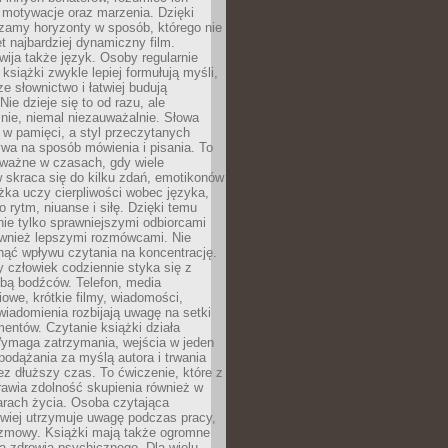
, motywacje oraz marzenia. Dzięki
zamy horyzonty w sposób, którego nie
t najbardziej dynamiczny film.
wija także język. Osoby regularnie
 książki zwykle lepiej formułują myśli,
e słownictwo i łatwiej budują
ie dzieje się to od razu, ale
nie, niemal niezauważalnie. Słowa
 w pamięci, a styl przeczytanych
wa na sposób mówienia i pisania. To
 ważne w czasach, gdy wiele
 skraca się do kilku zdań, emotikonów
ążka uczy cierpliwości wobec języka,
o rytm, niuanse i siłę. Dzięki temu
nie tylko sprawniejszymi odbiorcami
również lepszymi rozmówcami. Nie
ąć wpływu czytania na koncentrację.
 człowiek codziennie styka się z
zbą bodźców. Telefon, media
owe, krótkie filmy, wiadomości,
wiadomienia rozbijają uwagę na setki
entów. Czytanie książki działa
Wymaga zatrzymania, wejścia w jeden
, podążania za myślą autora i trwania
zez dłuższy czas. To ćwiczenie, które z
awia zdolność skupienia również w
arach życia. Osoba czytająca
atwiej utrzymuje uwagę podczas pracy,
ozmowy. Książki mają także ogromne
a zdrowia psychicznego. Dla wielu