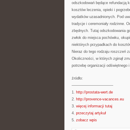
odszkodowań będące refundacją ko
kosztów leczenia, opieki i pogrze
wydatków uzasadnionych. Pod uwag
tradycje i ceremoniały rodzinne.
zbędnych. Tutaj odszkodowania gd
zwłok do miejsca pochówku, okupi
niektórych przypadkach do kosztó
Nieraz do tego rodzaju roszczeń za
Okoliczności, w których zginął zm
potrzebę organizacji odświętnego 
źródło:
———————————
1.
http://prostata-wert.de
2.
http://provence-vacances.eu
3.
więcej informacji tutaj
4.
przeczytaj artykuł
5.
zobacz wpis