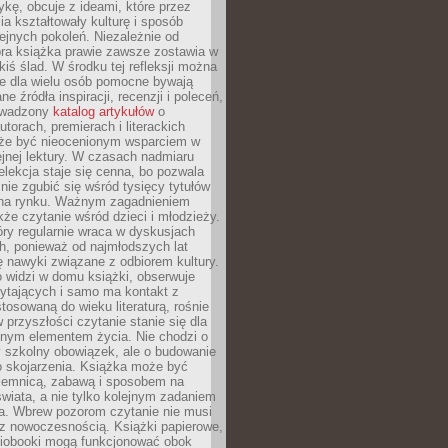
ykę, obcuje z ideami, które przez
cia kształtowały kulturę i sposób
ejnych pokoleń. Niezależnie od
bra książka prawie zawsze zostawia w
akiś ślad. W środku tej refleksji można
e dla wielu osób pomocne bywają
e źródła inspiracji, recenzji i poleceń,
owadzony
katalog artykułów
o
utorach, premierach i literackich
że być nieocenionym wsparciem w
jnej lektury. W czasach nadmiaru
selekcja staje się cenna, bo pozwala
 nie zgubić się wśród tysięcy tytułów
na rynku. Ważnym zagadnieniem
kże czytanie wśród dzieci i młodzieży.
óry regularnie wraca w dyskusjach
h, ponieważ od najmłodszych lat
ię nawyki związane z odbiorem kultury.
o widzi w domu książki, obserwuje
zytających i samo ma kontakt z
tosowaną do wieku literaturą, rośnie
 przyszłości czytanie stanie się dla
lnym elementem życia. Nie chodzi o
 szkolny obowiązek, ale o budowanie
 skojarzenia. Książka może być
ajemnicą, zabawą i sposobem na
wiata, a nie tylko kolejnym zadaniem
a. Wbrew pozorom czytanie nie musi
z nowoczesnością. Książki papierowe,
udiobooki mogą funkcjonować obok