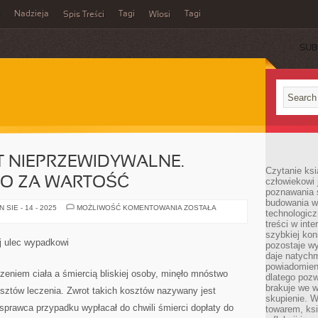
Nadzieja
Tagi
Tagi
Spis Treści
Włosi
SUB
ST NIEPRZEWIDYWALNE.
Czytanie ks
O ZA WARTOŚĆ
człowiekowi 
poznawania ś
budowania w
NASZE
SIE - 14 - 2025
MOŻLIWOŚĆ KOMENTOWANIA
ZOSTAŁA
technologicz
ŻYCIE
JEST
treści w int
NIEPRZEWIDYWALNE.
szybkiej kon
WOLNO
j ulec wypadkowi
pozostaje w
UZNAĆ
TO
daje natychm
ZA
powiadomieni
WARTOŚĆ
eniem ciała a śmiercią bliskiej osoby, minęło mnóstwo
dlatego pozw
brakuje we 
sztów leczenia. Zwrot takich kosztów nazywany jest
skupienie. W
sprawca przypadku wypłacał do chwili śmierci dopłaty do
towarem, ksi