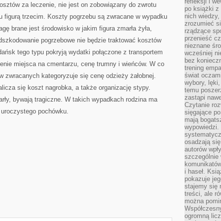
refleksji i 
sztów za leczenie, nie jest on zobowiązany do zwrotu
po książki z
nich wiedzy,
bu figurą trzecim. Koszty pogrzebu są zwracane w wypadku
zrozumieć si
ę brane jest środowisko w jakim figura zmarła żyła,
rządzące spo
przenieść cz
 Odszkodowanie pogrzebowe nie będzie traktować kosztów
nieznane śro
ańsk tego typu pokryją wydatki połączone z transportem
wcześniej ni
bez koniecz
enie miejsca na cmentarzu, cenę trumny i wieńców. W co
trening empa
świat oczami
w zwracanych kategoryzuje się cenę odzieży żałobnej.
wybory, lęki
licza się koszt nagrobka, a także organizację stypy.
temu poszer
zastąpi nawe
arły, bywają tragiczne. W takich wypadkach rodzina ma
Czytanie roz
i uroczystego pochówku.
sięgające po
mają bogatsz
wypowiedzi. N
systematycz
osadzają się
autorów wpły
szczególnie
komunikatów
i haseł. Ksi
pokazuje jeg
stajemy się 
treści, ale 
można pomin
Współczesny
ogromną lic