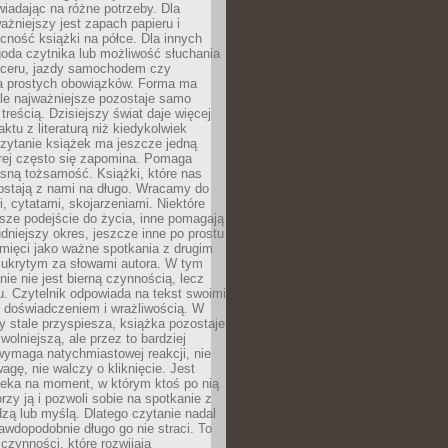
wiadając na różne potrzeby. Dla
ażniejszy jest zapach papieru i
cność książki na półce. Dla innych
goda czytnika lub możliwość słuchania
ceru, jazdy samochodem czy
 prostych obowiązków. Forma ma
le najważniejsze pozostaje samo
treścią. Dzisiejszy świat daje więcej
ktu z literaturą niż kiedykolwiek
zytanie książek ma jeszcze jedną
órej często się zapomina. Pomaga
sną tożsamość. Książki, które nas
ostają z nami na długo. Wracamy do
, cytatami, skojarzeniami. Niektóre
sze podejście do życia, inne pomagają
udniejszy okres, jeszcze inne po prostu
mięci jako ważne spotkania z drugim
 ukrytym za słowami autora. W tym
nie nie jest bierną czynnością, lecz
u. Czytelnik odpowiada na tekst swoimi
, doświadczeniem i wrażliwością. W
ry stale przyspiesza, książka pozostaje
wolniejszą, ale przez to bardziej
wymaga natychmiastowej reakcji, nie
agę, nie walczy o kliknięcie. Jest
zeka na moment, w którym ktoś po nią
orzy ją i pozwoli sobie na spotkanie z
edzą lub myślą. Dlatego czytanie nadal
awdopodobnie długo go nie straci. To
 czynności, które rozwijają