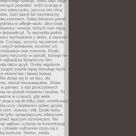
wewnętrznego spokoju. Wielu ludzi sięga
 różnych powodów. Jedni szukają w
 inni odpoczynku, jeszcze inni chcą
ebie, ludzi wokół lub mechanizmy
łeczeństwem. Dobra literatura potrafi
ytelnika w odległe epoki, obce kraje,
dowiska i emocje, których sam nigdy
e doświadczył. To niezwykła podróż
ności wychodzenia z domu, a zarazem
tii. Czytając, uczymy się patrzeć na
 innych bohaterów, rozumieć ich
, motywacje oraz marzenia. Dzięki
zamy horyzonty w sposób, którego nie
t najbardziej dynamiczny film.
wija także język. Osoby regularnie
 książki zwykle lepiej formułują myśli,
e słownictwo i łatwiej budują
ie dzieje się to od razu, ale
nie, niemal niezauważalnie. Słowa
 w pamięci, a styl przeczytanych
wa na sposób mówienia i pisania. To
 ważne w czasach, gdy wiele
 skraca się do kilku zdań, emotikonów
ążka uczy cierpliwości wobec języka,
o rytm, niuanse i siłę. Dzięki temu
nie tylko sprawniejszymi odbiorcami
również lepszymi rozmówcami. Nie
ąć wpływu czytania na koncentrację.
 człowiek codziennie styka się z
zbą bodźców. Telefon, media