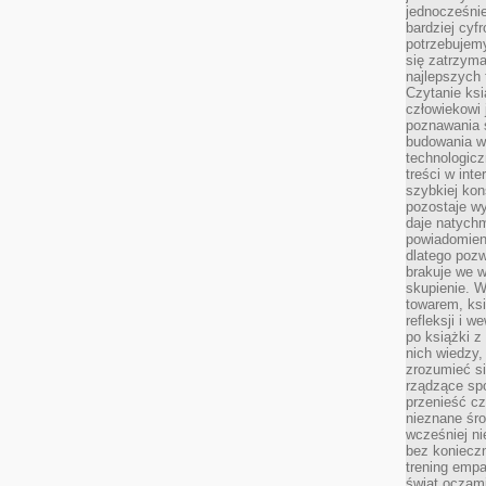
jednocześnie
bardziej cyfr
potrzebujem
się zatrzyma
najlepszych 
Czytanie ks
człowiekowi 
poznawania ś
budowania w
technologicz
treści w int
szybkiej kon
pozostaje w
daje natychm
powiadomieni
dlatego pozw
brakuje we 
skupienie. W
towarem, ksi
refleksji i 
po książki z
nich wiedzy,
zrozumieć si
rządzące spo
przenieść cz
nieznane śro
wcześniej ni
bez koniecz
trening empa
świat oczami