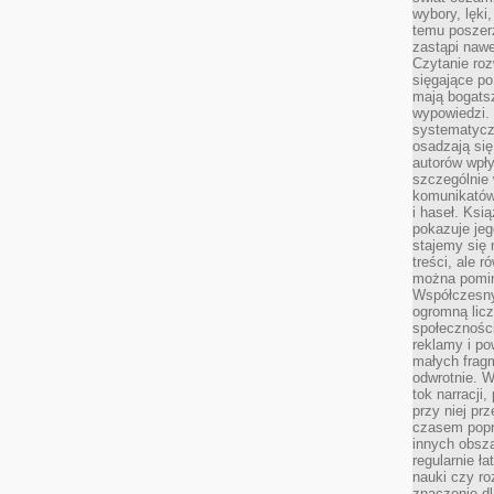
wybory, lęki
temu poszer
zastąpi nawe
Czytanie roz
sięgające po
mają bogatsz
wypowiedzi. N
systematycz
osadzają się
autorów wpły
szczególnie
komunikatów
i haseł. Ksi
pokazuje jeg
stajemy się 
treści, ale 
można pomin
Współczesny
ogromną lic
społeczności
reklamy i po
małych fragm
odwrotnie. 
tok narracji
przy niej pr
czasem popr
innych obsz
regularnie ł
nauki czy r
znaczenie dl