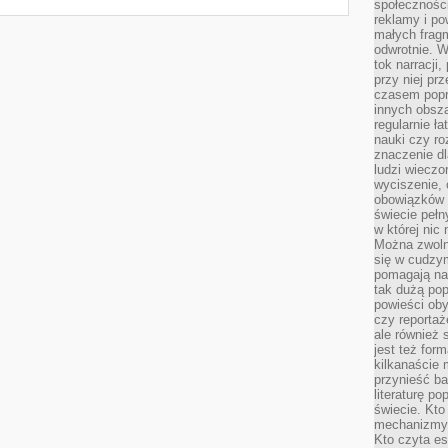
społeczności
reklamy i po
małych fragm
odwrotnie. 
tok narracji
przy niej pr
czasem popr
innych obsz
regularnie ł
nauki czy r
znaczenie dl
ludzi wieczo
wyciszenie, 
obowiązków 
świecie pełn
w której nic
Można zwolni
się w cudzym
pomagają na
tak dużą pop
powieści oby
czy reportaż
ale również 
jest też for
kilkanaście
przynieść ba
literaturę p
świecie. Kto
mechanizmy 
Kto czyta es