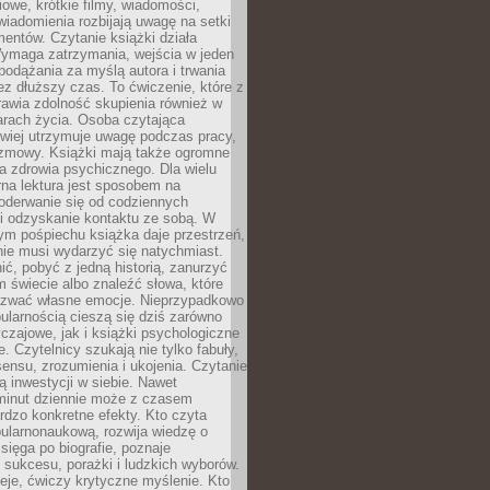
owe, krótkie filmy, wiadomości,
wiadomienia rozbijają uwagę na setki
entów. Czytanie książki działa
Wymaga zatrzymania, wejścia w jeden
, podążania za myślą autora i trwania
zez dłuższy czas. To ćwiczenie, które z
awia zdolność skupienia również w
arach życia. Osoba czytająca
atwiej utrzymuje uwagę podczas pracy,
ozmowy. Książki mają także ogromne
a zdrowia psychicznego. Dla wielu
rna lektura jest sposobem na
oderwanie się od codziennych
i odzyskanie kontaktu ze sobą. W
ym pośpiechu książka daje przestrzeń,
 nie musi wydarzyć się natychmiast.
ć, pobyć z jedną historią, zanurzyć
 świecie albo znaleźć słowa, które
zwać własne emocje. Nieprzypadkowo
ularnością cieszą się dziś zarówno
czajowe, jak i książki psychologiczne
e. Czytelnicy szukają nie tylko fabuły,
sensu, zrozumienia i ukojenia. Czytanie
mą inwestycji w siebie. Nawet
 minut dziennie może z czasem
rdzo konkretne efekty. Kto czyta
opularnonaukową, rozwija wiedzę o
 sięga po biografie, poznaje
sukcesu, porażki i ludzkich wyborów.
eje, ćwiczy krytyczne myślenie. Kto