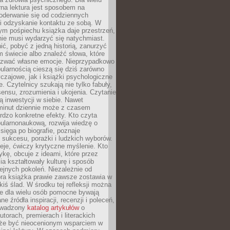
rna lektura jest sposobem na
oderwanie się od codziennych
i odzyskanie kontaktu ze sobą. W
ym pośpiechu książka daje przestrzeń,
 nie musi wydarzyć się natychmiast.
ć, pobyć z jedną historią, zanurzyć
 świecie albo znaleźć słowa, które
zwać własne emocje. Nieprzypadkowo
ularnością cieszą się dziś zarówno
czajowe, jak i książki psychologiczne
e. Czytelnicy szukają nie tylko fabuły,
sensu, zrozumienia i ukojenia. Czytanie
mą inwestycji w siebie. Nawet
 minut dziennie może z czasem
rdzo konkretne efekty. Kto czyta
opularnonaukową, rozwija wiedzę o
 sięga po biografie, poznaje
sukcesu, porażki i ludzkich wyborów.
eje, ćwiczy krytyczne myślenie. Kto
ykę, obcuje z ideami, które przez
cia kształtowały kulturę i sposób
ejnych pokoleń. Niezależnie od
bra książka prawie zawsze zostawia w
akiś ślad. W środku tej refleksji można
e dla wielu osób pomocne bywają
e źródła inspiracji, recenzji i poleceń,
owadzony
katalog artykułów
o
utorach, premierach i literackich
że być nieocenionym wsparciem w