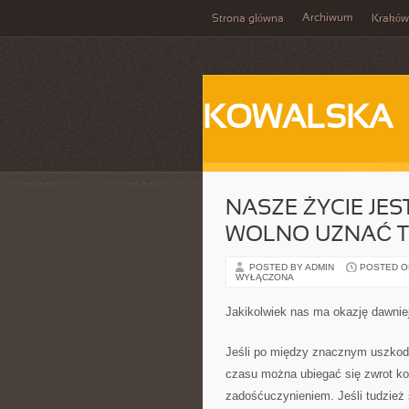
Archiwum
Strona główna
Kraków
KOWALSKA
NASZE ŻYCIE JE
WOLNO UZNAĆ T
POSTED BY ADMIN
POSTED ON 
WYŁĄCZONA
Jakikolwiek nas ma okazję dawnie
Jeśli po między znacznym uszkodz
czasu można ubiegać się zwrot ko
zadośćuczynieniem. Jeśli tudzież 