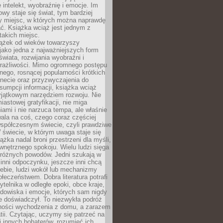
 intelekt, wyobraźnię i emocje. Im
owy staje się świat, tym bardziej
y miejsc, w których można naprawdę
ć. Książka wciąż jest jednym z
takich miejsc.
iążek od wieków towarzyszy
jako jedna z najważniejszych form
wiata, rozwijania wyobraźni i
rażliwości. Mimo ogromnego postępu
nego, rosnącej popularności krótkich
ernecie oraz przyzwyczajenia do
sumpcji informacji, książka wciąż
yjątkowym narzędziem rozwoju. Nie
iastowej gratyfikacji, nie miga
ami i nie narzuca tempa, ale właśnie
ala na coś, czego coraz częściej
współczesnym świecie, czyli prawdziwe
 świecie, w którym uwaga staje się
ążka nadal broni przestrzeni dla myśli,
wewnętrznego spokoju. Wielu ludzi sięga
 różnych powodów. Jedni szukają w
 inni odpoczynku, jeszcze inni chcą
ebie, ludzi wokół lub mechanizmy
łeczeństwem. Dobra literatura potrafi
ytelnika w odległe epoki, obce kraje,
dowiska i emocje, których sam nigdy
e doświadczył. To niezwykła podróż
ności wychodzenia z domu, a zarazem
tii. Czytając, uczymy się patrzeć na
 innych bohaterów, rozumieć ich