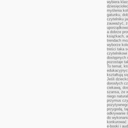
wybiera klas
dziesięciole
myślenia kol
gatunku, do
czytelniku j
zauważyć, ż
uporządkowan
a dobrze pr
książkach, a
trendach mo
wyborze kole
treści taka 
czytelnikowi
dostępnych 
pozostaje ta
To temat, kt
edukacyjnyc
kształtują s
Jeśli dzieck
dorosłych c
ciekawą, dos
szansa, że w
niego natura
przymus czy
pozytywnego
przygodą, t
odkrywanie ś
do wykonani
konkurować 
e-booki i a