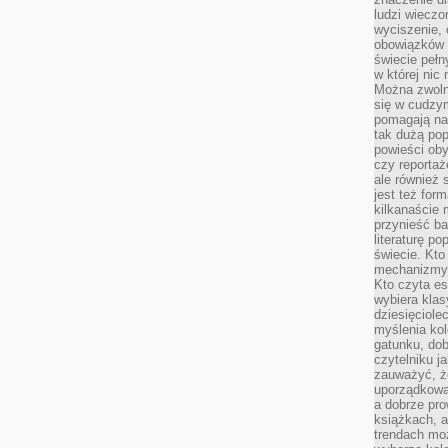
ludzi wieczo
wyciszenie, 
obowiązków 
świecie pełn
w której nic
Można zwolni
się w cudzym
pomagają na
tak dużą pop
powieści oby
czy reportaż
ale również 
jest też for
kilkanaście
przynieść ba
literaturę p
świecie. Kto
mechanizmy 
Kto czyta es
wybiera klas
dziesięciole
myślenia kol
gatunku, do
czytelniku j
zauważyć, ż
uporządkowan
a dobrze pr
książkach, a
trendach mo