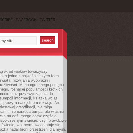
SCRIBE
FACEBOOK
TWITTER
iążek od wieków towarzyszy
jako jedna z najważniejszych form
wiata, rozwijania wyobraźni i
rażliwości. Mimo ogromnego postępu
nego, rosnącej popularności krótkich
ernecie oraz przyzwyczajenia do
sumpcji informacji, książka wciąż
yjątkowym narzędziem rozwoju. Nie
iastowej gratyfikacji, nie miga
ami i nie narzuca tempa, ale właśnie
ala na coś, czego coraz częściej
współczesnym świecie, czyli prawdziwe
 świecie, w którym uwaga staje się
ążka nadal broni przestrzeni dla myśli,