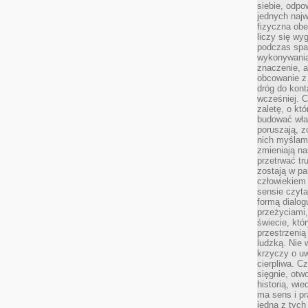
siebie, odpo
jednych najw
fizyczna obe
liczy się wy
podczas spa
wykonywania
znaczenie, a
obcowanie z 
dróg do konta
wcześniej. C
zaletę, o kt
budować wła
poruszają, z
nich myślami
zmieniają na
przetrwać tr
zostają w pa
człowiekiem
sensie czyta
formą dialog
przeżyciami
świecie, któ
przestrzenią 
ludzką. Nie 
krzyczy o uw
cierpliwa. C
sięgnie, otw
historią, wi
ma sens i pr
jedna z tych