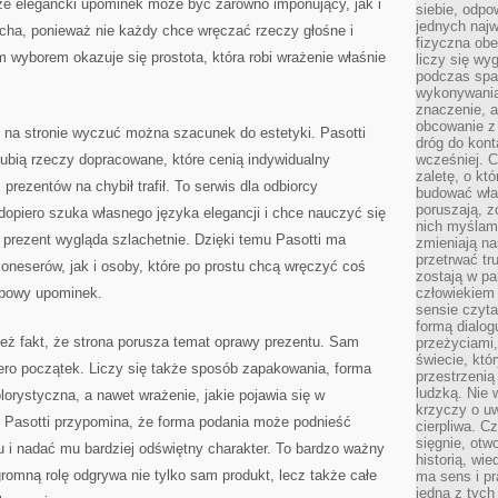
 że elegancki upominek może być zarówno imponujący, jak i
siebie, odpo
jednych najw
echa, ponieważ nie każdy chce wręczać rzeczy głośne i
fizyczna obe
wyborem okazuje się prostota, która robi wrażenie właśnie
liczy się wy
podczas spa
wykonywania
znaczenie, a
obcowanie z 
h na stronie wyczuć można szacunek do estetyki. Pasotti
dróg do konta
 lubią rzeczy dopracowane, które cenią indywidualny
wcześniej. C
zaletę, o kt
 prezentów na chybił trafił. To serwis dla odbiorcy
budować wła
poruszają, z
 dopiero szuka własnego języka elegancji i chce nauczyć się
nich myślami
 prezent wygląda szlachetnie. Dzięki temu Pasotti ma
zmieniają na
przetrwać tr
koneserów, jak i osoby, które po prostu chcą wręczyć coś
zostają w pa
obowy upominek.
człowiekiem
sensie czyta
formą dialog
ież fakt, że strona porusza temat oprawy prezentu. Sam
przeżyciami
świecie, któ
ero początek. Liczy się także sposób zapakowania, forma
przestrzenią 
ludzką. Nie 
lorystyczna, a nawet wrażenie, jakie pojawia się w
krzyczy o uw
. Pasotti przypomina, że forma podania może podnieść
cierpliwa. C
sięgnie, otw
 i nadać mu bardziej odświętny charakter. To bardzo ważny
historią, wi
romną rolę odgrywa nie tylko sam produkt, lecz także całe
ma sens i pr
jedna z tych