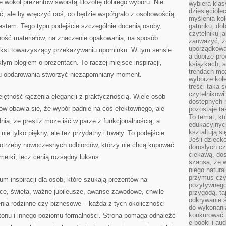
e wokół prezentów swoistą filozofię dobrego wyboru. Nie
wybiera klas
dziesięciole
ić, ale by wręczyć coś, co będzie współgrało z osobowością
myślenia kol
estem. Tego typu podejście szczególnie docenią osoby,
gatunku, do
czytelniku j
ność materiałów, na znaczenie opakowania, na sposób
zauważyć, ż
uporządkowan
tekst towarzyszący przekazywaniu upominku. W tym sensie
a dobrze pr
łym blogiem o prezentach. To raczej miejsce inspiracji,
książkach, a
trendach mo
ktu obdarowania stworzyć niezapomniany moment.
wyborze kole
treści taka 
czytelnikowi
iejętność łączenia elegancji z praktycznością. Wiele osób
dostępnych 
w obawia się, że wybór padnie na coś efektownego, ale
pozostaje ta
To temat, kt
ia, że prestiż może iść w parze z funkcjonalnością, a
edukacyjnyc
kształtują s
e tylko piękny, ale też przydatny i trwały. To podejście
Jeśli dzieck
potrzeby nowoczesnych odbiorców, którzy nie chcą kupować
dorosłych c
ciekawą, dos
metki, lecz cenią rozsądny luksus.
szansa, że w
niego natura
przymus czy
um inspiracji dla osób, które szukają prezentów na
pozytywnego
ice, święta, ważne jubileusze, awanse zawodowe, chwile
przygodą, t
odkrywanie ś
ia rodzinne czy biznesowe – każda z tych okoliczności
do wykonani
konkurować 
tonu i innego poziomu formalności. Strona pomaga odnaleźć
e-booki i a