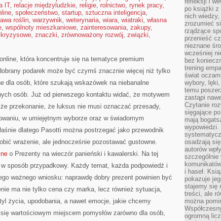
refleksji i 
a IT
,
relacje międzyludzkie
,
religie
,
rolnictwo
,
rynek pracy
,
po książki z
line
,
społeczeństwo
,
startup
,
sztuczna inteligencja
,
nich wiedzy,
awa roślin
,
warzywnik
,
weterynaria
,
wiara
,
wiatraki
,
własna
zrozumieć si
e
,
wspólnoty mieszkaniowe
,
zainteresowania
,
zakupy
,
rządzące spo
 kryzysowe
,
znaczki
,
zrównoważony rozwój
,
związki
,
przenieść cz
nieznane śro
wcześniej ni
 online, która koncentruje się na tematyce premium
bez koniecz
trening empa
dobrany podarek może być czymś znacznie więcej niż tylko
świat oczami
e dla osób, które szukają wskazówek na niebanalne
wybory, lęki
temu poszer
óżnych osób. Już od pierwszego kontaktu widać, że motywem
zastąpi nawe
Czytanie roz
akże przekonanie, że luksus nie musi oznaczać przesady,
sięgające po
sowaniu, w umiejętnym wyborze oraz w świadomym
mają bogatsz
wypowiedzi. N
łaśnie dlatego Pasotti można postrzegać jako przewodnik
systematycz
robić wrażenie, ale jednocześnie pozostawać gustowne.
osadzają się
autorów wpły
zne
o Prezenty na wieczór panieński i kawalerski. Na tej
szczególnie
komunikatów
ny w sposób przypadkowy. Każdy temat, każda podpowiedź i
i haseł. Ksi
nego ważnego wniosku: naprawdę dobry prezent powinien być
pokazuje jeg
stajemy się 
enie ma nie tylko cena czy marka, lecz również sytuacja,
treści, ale 
tyl życia, upodobania, a nawet emocje, jakie chcemy
można pomin
Współczesny
e się wartościowym miejscem pomysłów zarówno dla osób,
ogromną lic