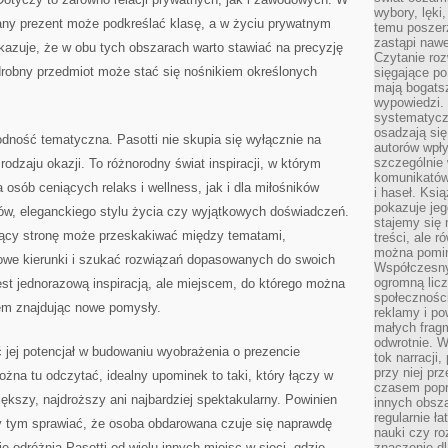
wybory, lęki
any prezent może podkreślać klasę, a w życiu prywatnym
temu poszer
zastąpi nawe
azuje, że w obu tych obszarach warto stawiać na precyzję
Czytanie roz
drobny przedmiot może stać się nośnikiem określonych
sięgające po
mają bogatsz
wypowiedzi. N
systematycz
osadzają się
odność tematyczna. Pasotti nie skupia się wyłącznie na
autorów wpły
szczególnie
odzaju okazji. To różnorodny świat inspiracji, w którym
komunikatów
osób ceniących relaks i wellness, jak i dla miłośników
i haseł. Ksi
pokazuje jeg
ów, eleganckiego stylu życia czy wyjątkowych doświadczeń.
stajemy się 
jący stronę może przeskakiwać między tematami,
treści, ale 
można pomin
we kierunki i szukać rozwiązań dopasowanych do swoich
Współczesny
ogromną lic
jest jednorazową inspiracją, ale miejscem, do którego można
społeczności
em znajdując nowe pomysły.
reklamy i po
małych fragm
odwrotnie. 
ć jej potencjał w budowaniu wyobrażenia o prezencie
tok narracji
przy niej pr
można tu odczytać, idealny upominek to taki, który łączy w
czasem popr
iększy, najdroższy ani najbardziej spektakularny. Powinien
innych obsz
regularnie ł
y tym sprawiać, że osoba obdarowana czuje się naprawdę
nauki czy r
 odróżnia Pasotti od wielu innych miejsc w sieci, gdzie
znaczenie dl