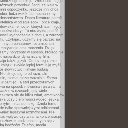
wewnętrznego spokoju. Wielu ludzi sięga
 różnych powodów. Jedni szukają w
 inni odpoczynku, jeszcze inni chcą
ebie, ludzi wokół lub mechanizmy
łeczeństwem. Dobra literatura potrafi
ytelnika w odległe epoki, obce kraje,
dowiska i emocje, których sam nigdy
e doświadczył. To niezwykła podróż
ności wychodzenia z domu, a zarazem
tii. Czytając, uczymy się patrzeć na
 innych bohaterów, rozumieć ich
, motywacje oraz marzenia. Dzięki
zamy horyzonty w sposób, którego nie
t najbardziej dynamiczny film.
wija także język. Osoby regularnie
 książki zwykle lepiej formułują myśli,
e słownictwo i łatwiej budują
ie dzieje się to od razu, ale
nie, niemal niezauważalnie. Słowa
 w pamięci, a styl przeczytanych
wa na sposób mówienia i pisania. To
 ważne w czasach, gdy wiele
 skraca się do kilku zdań, emotikonów
ążka uczy cierpliwości wobec języka,
o rytm, niuanse i siłę. Dzięki temu
nie tylko sprawniejszymi odbiorcami
również lepszymi rozmówcami. Nie
ąć wpływu czytania na koncentrację.
 człowiek codziennie styka się z
zbą bodźców. Telefon, media