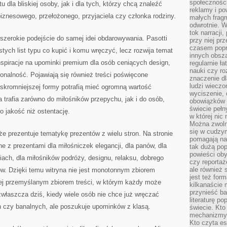
społeczności
 dla bliskiej osoby, jak i dla tych, którzy chcą znaleźć
reklamy i po
iznesowego, przełożonego, przyjaciela czy członka rodziny.
małych fragm
odwrotnie. 
tok narracji
j szerokie podejście do samej idei obdarowywania. Pasotti
przy niej pr
czasem popr
stych list typu co kupić i komu wręczyć, lecz rozwija temat
innych obsz
nspiracje na upominki premium dla osób ceniących design,
regularnie ł
nauki czy r
jonalność. Pojawiają się również treści poświęcone
znaczenie dl
ludzi wieczo
skromniejszej formy potrafią mieć ogromną wartość
wyciszenie, 
 trafia zarówno do miłośników przepychu, jak i do osób,
obowiązków 
świecie pełn
ko jakość niż ostentację.
w której nic
Można zwolni
się w cudzym
że prezentuje tematykę prezentów z wielu stron. Na stronie
pomagają na
e z prezentami dla miłośniczek elegancji, dla panów, dla
tak dużą pop
powieści oby
ach, dla miłośników podróży, designu, relaksu, dobrego
czy reportaż
ale również 
ów. Dzięki temu witryna nie jest monotonnym zbiorem
jest też for
ej przemyślanym zbiorem treści, w którym każdy może
kilkanaście
przynieść ba
zwłaszcza dziś, kiedy wiele osób nie chce już wręczać
literaturę p
czy banalnych, ale poszukuje upominków z klasą.
świecie. Kto
mechanizmy 
Kto czyta es