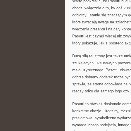
Warto podkreślić, że Pasotti buduj
chodzi wyłącznie o to, by coś kup
odbiorcy i stanie się znaczącym g
które zwracają uwagę na szlachet
wręczenia prezentu i na cały kon
Pasotti jest czymś więcej niż zwyk
który pokazuje, jak z prostego a
Dużą siłą tej strony jest także um
szukających luksusowych prezentó
mało użytecznego. Pasotti udowadn
dobrze dobrany dodatek może być ni
sprawia, że strona odpowiada na 
rzeczy tylko dla samego logo czy 
Pasotti to również doskonałe centr
konkretne okazje. Urodziny, roczn
przełomowe, symboliczne wydarzen
wymaga innego podejścia, innego 