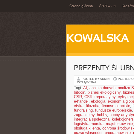
Archiwum
Strona główna
Kraków
KOWALSKA
PREZENTY ŚLUBN
POSTED BY ADMIN
POSTED ON
WYŁĄCZONA
Tagi:
AI
,
analiza danych
,
analiza
bitcoin
,
biznes ekologiczny
,
bizne
CSR
,
CSR korporacyjny
,
cyfryzacj
e-handel
,
ekologia
,
ekonomia glob
etyka
,
filozofia
,
finanse osobiste
,
fundraising
,
fundusze europejskie
zagraniczny
,
hobby
,
hobby artysty
integracja społeczna
,
kolekcjoner
logistyka morska
,
majsterkowanie
obsługa klienta
,
ochrona środowis
prawo własności
,
programowanie
,