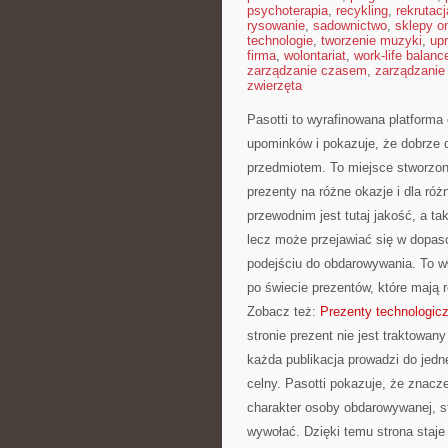
psychoterapia
,
recykling
,
rekrutacj
rysowanie
,
sadownictwo
,
sklepy on
technologie
,
tworzenie muzyki
,
upr
firma
,
wolontariat
,
work-life balanc
zarządzanie czasem
,
zarządzanie
zwierzęta
Pasotti to wyrafinowana platforma
upominków i pokazuje, że dobrze 
przedmiotem. To miejsce stworzon
prezenty na różne okazje i dla r
przewodnim jest tutaj jakość, a t
lecz może przejawiać się w dopa
podejściu do obdarowywania. To w
po świecie prezentów, które mają 
Zobacz też:
Prezenty technologic
stronie prezent nie jest traktowa
każda publikacja prowadzi do jed
celny. Pasotti pokazuje, że znacz
charakter osoby obdarowywanej, s
wywołać. Dzięki temu strona staj