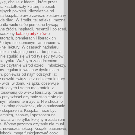
ykę, obcuje z ideami, które przez
cia kształtowały kulturę i sposób
ejnych pokoleń. Niezależnie od
bra książka prawie zawsze zostawia w
akiś ślad. W środku tej refleksji można
e dla wielu osób pomocne bywają
e źródła inspiracji, recenzji i poleceń,
owadzony
katalog artykułów
o
utorach, premierach i literackich
że być nieocenionym wsparciem w
jnej lektury. W czasach nadmiaru
selekcja staje się cenna, bo pozwala
 nie zgubić się wśród tysięcy tytułów
na rynku. Ważnym zagadnieniem
kże czytanie wśród dzieci i młodzieży.
óry regularnie wraca w dyskusjach
h, ponieważ od najmłodszych lat
ię nawyki związane z odbiorem kultury.
o widzi w domu książki, obserwuje
zytających i samo ma kontakt z
tosowaną do wieku literaturą, rośnie
 przyszłości czytanie stanie się dla
lnym elementem życia. Nie chodzi o
 szkolny obowiązek, ale o budowanie
 skojarzenia. Książka może być
ajemnicą, zabawą i sposobem na
wiata, a nie tylko kolejnym zadaniem
a. Wbrew pozorom czytanie nie musi
z nowoczesnością. Książki papierowe,
udiobooki mogą funkcjonować obok