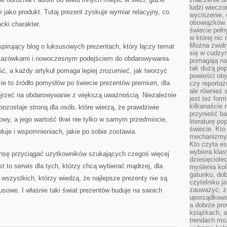
ludzi wieczo
 jako produkt. Tutaj prezent zyskuje wymiar relacyjny, co
wyciszenie, 
obowiązków 
ncki charakter.
świecie pełn
w której nic
Można zwolni
spirujący blog o luksusowych prezentach, który łączy temat
się w cudzym
kazówkami i nowoczesnym podejściem do obdarowywania.
pomagają na
tak dużą pop
ość, a każdy artykuł pomaga lepiej zrozumieć, jak tworzyć
powieści oby
ie to źródło pomysłów po świecie prezentów premium, dla
czy reportaż
ale również 
pojrzeć na obdarowywanie z większą uważnością. Niezależnie
jest też for
kilkanaście
pozostaje stroną dla osób, które wierzą, że prawdziwie
przynieść ba
owy, a jego wartość tkwi nie tylko w samym przedmiocie,
literaturę p
świecie. Kto
łuje i wspomnieniach, jakie po sobie zostawia.
mechanizmy 
Kto czyta es
wybiera klas
ansę przyciągać użytkowników szukających czegoś więcej
dziesięciole
t to serwis dla tych, którzy chcą wybierać mądrzej, dla
myślenia kol
gatunku, do
a wszystkich, którzy wiedzą, że najlepsze prezenty nie są
czytelniku j
zauważyć, ż
usowe. I właśnie taki świat prezentów buduje na swoich
uporządkowan
a dobrze pr
książkach, a
trendach mo