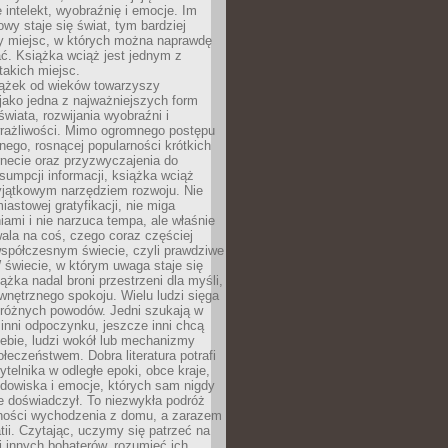
 intelekt, wyobraźnię i emocje. Im
owy staje się świat, tym bardziej
y miejsc, w których można naprawdę
ć. Książka wciąż jest jednym z
takich miejsc.
iążek od wieków towarzyszy
jako jedna z najważniejszych form
wiata, rozwijania wyobraźni i
rażliwości. Mimo ogromnego postępu
nego, rosnącej popularności krótkich
ernecie oraz przyzwyczajenia do
sumpcji informacji, książka wciąż
yjątkowym narzędziem rozwoju. Nie
iastowej gratyfikacji, nie miga
ami i nie narzuca tempa, ale właśnie
ala na coś, czego coraz częściej
współczesnym świecie, czyli prawdziwe
 świecie, w którym uwaga staje się
ążka nadal broni przestrzeni dla myśli,
wewnętrznego spokoju. Wielu ludzi sięga
 różnych powodów. Jedni szukają w
 inni odpoczynku, jeszcze inni chcą
ebie, ludzi wokół lub mechanizmy
łeczeństwem. Dobra literatura potrafi
ytelnika w odległe epoki, obce kraje,
dowiska i emocje, których sam nigdy
e doświadczył. To niezwykła podróż
ności wychodzenia z domu, a zarazem
tii. Czytając, uczymy się patrzeć na
 innych bohaterów, rozumieć ich