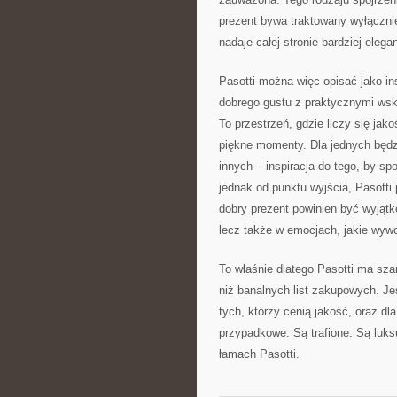
prezent bywa traktowany wyłącznie
nadaje całej stronie bardziej elega
Pasotti można więc opisać jako in
dobrego gustu z praktycznymi ws
To przestrzeń, gdzie liczy się jak
piękne momenty. Dla jednych będz
innych – inspiracja do tego, by s
jednak od punktu wyjścia, Pasotti 
dobry prezent powinien być wyjątk
lecz także w emocjach, jakie wywo
To właśnie dlatego Pasotti ma sz
niż banalnych list zakupowych. Jes
tych, którzy cenią jakość, oraz dl
przypadkowe. Są trafione. Są luks
łamach Pasotti.