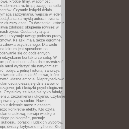
owe, krótkie filmy, wiadomości,
wiadomienia rozbijają uwagę na setki
entów. Czytanie książki działa
Wymaga zatrzymania, wejścia w jeden
, podążania za myślą autora i trwania
zez dłuższy czas. To ćwiczenie, które z
awia zdolność skupienia również w
arach życia. Osoba czytająca
atwiej utrzymuje uwagę podczas pracy,
ozmowy. Książki mają także ogromne
a zdrowia psychicznego. Dla wielu
rna lektura jest sposobem na
oderwanie się od codziennych
i odzyskanie kontaktu ze sobą. W
ym pośpiechu książka daje przestrzeń,
 nie musi wydarzyć się natychmiast.
ć, pobyć z jedną historią, zanurzyć
 świecie albo znaleźć słowa, które
zwać własne emocje. Nieprzypadkowo
ularnością cieszą się dziś zarówno
czajowe, jak i książki psychologiczne
e. Czytelnicy szukają nie tylko fabuły,
sensu, zrozumienia i ukojenia. Czytanie
mą inwestycji w siebie. Nawet
 minut dziennie może z czasem
rdzo konkretne efekty. Kto czyta
opularnonaukową, rozwija wiedzę o
 sięga po biografie, poznaje
sukcesu, porażki i ludzkich wyborów.
eje, ćwiczy krytyczne myślenie. Kto