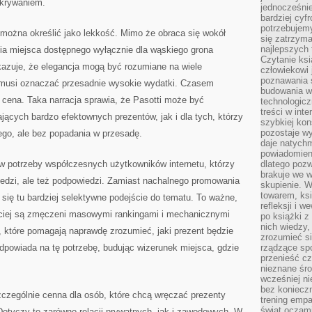
dkrywaniem.
jednocześnie
bardziej cyfr
potrzebujem
 można określić jako lekkość. Mimo że obraca się wokół
się zatrzyma
najlepszych 
nia miejsca dostępnego wyłącznie dla wąskiego grona
Czytanie ks
kazuje, że elegancja mogą być rozumiane na wiele
człowiekowi 
poznawania ś
 musi oznaczać przesadnie wysokie wydatki. Czasem
budowania w
a cena. Taka narracja sprawia, że Pasotti może być
technologicz
treści w int
jących bardzo efektownych prezentów, jak i dla tych, którzy
szybkiej kon
pozostaje w
ego, ale bez popadania w przesadę.
daje natychm
powiadomieni
 w potrzeby współczesnych użytkowników internetu, którzy
dlatego pozw
brakuje we 
iedzi, ale też podpowiedzi. Zamiast nachalnego promowania
skupienie. W
towarem, ksi
ię tu bardziej selektywne podejście do tematu. To ważne,
refleksji i 
ciej są zmęczeni masowymi rankingami i mechanicznymi
po książki z
nich wiedzy,
, które pomagają naprawdę zrozumieć, jaki prezent będzie
zrozumieć si
 odpowiada na tę potrzebę, budując wizerunek miejsca, gdzie
rządzące spo
przenieść cz
nieznane śro
wcześniej ni
bez koniecz
zczególnie cenna dla osób, które chcą wręczać prezenty
trening empa
świat oczami
Dotyczy to zarówno relacji prywatnych, jak i zawodowych. W