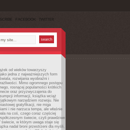
SCRIBE
FACEBOOK
TWITTER
iążek od wieków towarzyszy
jako jedna z najważniejszych form
wiata, rozwijania wyobraźni i
rażliwości. Mimo ogromnego postępu
nego, rosnącej popularności krótkich
ernecie oraz przyzwyczajenia do
sumpcji informacji, książka wciąż
yjątkowym narzędziem rozwoju. Nie
iastowej gratyfikacji, nie miga
ami i nie narzuca tempa, ale właśnie
ala na coś, czego coraz częściej
współczesnym świecie, czyli prawdziwe
 świecie, w którym uwaga staje się
ążka nadal broni przestrzeni dla myśli,