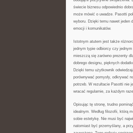
świecie biznesu odpowiednio dobr
może mówić o uwadze. Pasotti pok
wyboru. Dzięki temu nawet jeden 
emocji i komunikatów.
Istotnym atutem jest także różnor
jednym typie odbiorcy czy jednym r
mieszczą się zarówno prezenty dla 
dobrego designu, pięknych dodatk
Dzięki temu użytkownik odwiedza
porównywać pomysły, odkrywać no
potrzeb. W rezultacie Pasotti nie 
wracać regularnie, za każdym raz
Opisując tę stronę, trudno pominą
idealnym. Według filozofii, którą 
sobie estetykę. Nie musi być najw
natomiast być przemyślany, a prz
zauważona. Tego rodzaju spojrzenie