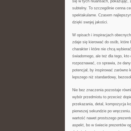
się w tych niuansach, pokazując,
subtelny. To szczególnie cenna c
spektakularne. Czasem najlepszym 
dzięki swojej jakości.
W opisach i inspiracjach obecnyc
zdaje się kierować do osób, które
charakter i które nie chcą wybierać
świadomego, ale też dla tego, kto
rozpoznawać, co sprawia, że dany
potencjał, by inspirować zarówno 
lepszego niż standardowy, bezos
Nie bez znaczenia pozostaje równ
wybór przedmiotu to przecież dopi
przekazania, detal, kompozycja ko
pierwszej sekundzie po wręczeniu
wartość nawet prostszego prezentu
aspekt, bo w świecie prezentów og