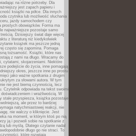
wiadając na różne potrzeby. Dla
ażniejszy jest zapach papieru i
cność książki na półce. Dla innych
goda czytnika lub możliwość słuchania
ceru, jazdy samochodem czy
 prostych obowiązków. Forma ma
le najważniejsze pozostaje samo
treścią. Dzisiejszy świat daje więcej
ktu z literaturą niż kiedykolwiek
zytanie książek ma jeszcze jedną
órej często się zapomina. Pomaga
sną tożsamość. Książki, które nas
ostają z nami na długo. Wracamy do
, cytatami, skojarzeniami. Niektóre
sze podejście do życia, inne pomagają
udniejszy okres, jeszcze inne po prostu
mięci jako ważne spotkania z drugim
 ukrytym za słowami autora. W tym
nie nie jest bierną czynnością, lecz
u. Czytelnik odpowiada na tekst swoimi
, doświadczeniem i wrażliwością. W
ry stale przyspiesza, książka pozostaje
wolniejszą, ale przez to bardziej
wymaga natychmiastowej reakcji, nie
agę, nie walczy o kliknięcie. Jest
zeka na moment, w którym ktoś po nią
orzy ją i pozwoli sobie na spotkanie z
edzą lub myślą. Dlatego czytanie nadal
awdopodobnie długo go nie straci. To
 czynności, które rozwijają