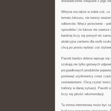
doświadczenie związane z jego o
Witryna ma także w sobie coś, co
tematu luksusu, nie tworzy wraże
odbiorców. Wręcz przeciwnie – po
sposobów i że luksus nie zawsze
bardziej liczy się pomysł niż sam
atrakcyjna zarówno dla osób szuka
chcą po prostu wybrać coś stylow
Pasotti bardzo dobrze wpisuje się
szukają nie tylko gotowych odpow
przypadkowych produktów pojawia s
ponieważ użytkownicy coraz częś
zestawieniami. Chcą czytać treści
trafiony w danej sytuacji. Pasotti
liczy się jakość rekomendacji.
Ta strona internetowa może być s
budujące pozytywne skojarzenia. 