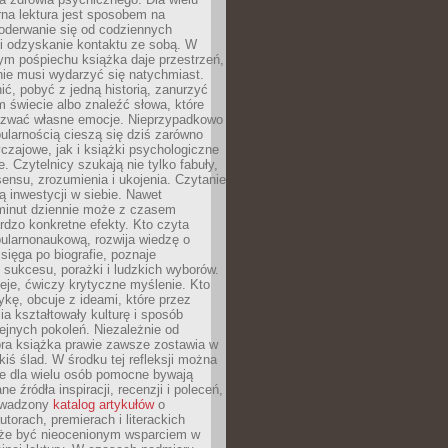
rna lektura jest sposobem na
oderwanie się od codziennych
i odzyskanie kontaktu ze sobą. W
ym pośpiechu książka daje przestrzeń,
 nie musi wydarzyć się natychmiast.
ć, pobyć z jedną historią, zanurzyć
 świecie albo znaleźć słowa, które
zwać własne emocje. Nieprzypadkowo
ularnością cieszą się dziś zarówno
czajowe, jak i książki psychologiczne
e. Czytelnicy szukają nie tylko fabuły,
sensu, zrozumienia i ukojenia. Czytanie
mą inwestycji w siebie. Nawet
 minut dziennie może z czasem
rdzo konkretne efekty. Kto czyta
opularnonaukową, rozwija wiedzę o
 sięga po biografie, poznaje
sukcesu, porażki i ludzkich wyborów.
eje, ćwiczy krytyczne myślenie. Kto
ykę, obcuje z ideami, które przez
cia kształtowały kulturę i sposób
ejnych pokoleń. Niezależnie od
bra książka prawie zawsze zostawia w
akiś ślad. W środku tej refleksji można
e dla wielu osób pomocne bywają
e źródła inspiracji, recenzji i poleceń,
owadzony
katalog artykułów
o
utorach, premierach i literackich
że być nieocenionym wsparciem w