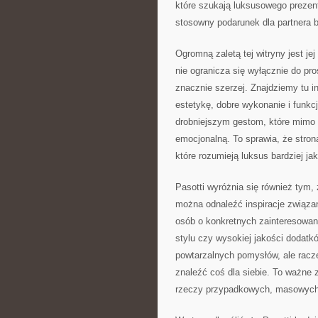
które szukają luksusowego prezentu
stosowny podarunek dla partnera b
Ogromną zaletą tej witryny jest je
nie ogranicza się wyłącznie do pro
znacznie szerzej. Znajdziemy tu i
estetykę, dobre wykonanie i funkc
drobniejszym gestom, które mimo 
emocjonalną. To sprawia, że strona
które rozumieją luksus bardziej ja
Pasotti wyróżnia się również tym, 
można odnaleźć inspiracje związan
osób o konkretnych zainteresowani
stylu czy wysokiej jakości dodatk
powtarzalnych pomysłów, ale racz
znaleźć coś dla siebie. To ważne 
rzeczy przypadkowych, masowych 