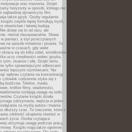
, motywacje oraz marzenia. Dzięki
zamy horyzonty w sposób, którego nie
t najbardziej dynamiczny film.
wija także język. Osoby regularnie
 książki zwykle lepiej formułują myśli,
e słownictwo i łatwiej budują
ie dzieje się to od razu, ale
nie, niemal niezauważalnie. Słowa
 w pamięci, a styl przeczytanych
wa na sposób mówienia i pisania. To
 ważne w czasach, gdy wiele
 skraca się do kilku zdań, emotikonów
ążka uczy cierpliwości wobec języka,
o rytm, niuanse i siłę. Dzięki temu
nie tylko sprawniejszymi odbiorcami
również lepszymi rozmówcami. Nie
ąć wpływu czytania na koncentrację.
 człowiek codziennie styka się z
zbą bodźców. Telefon, media
owe, krótkie filmy, wiadomości,
wiadomienia rozbijają uwagę na setki
entów. Czytanie książki działa
Wymaga zatrzymania, wejścia w jeden
, podążania za myślą autora i trwania
zez dłuższy czas. To ćwiczenie, które z
awia zdolność skupienia również w
arach życia. Osoba czytająca
atwiej utrzymuje uwagę podczas pracy,
ozmowy. Książki mają także ogromne
a zdrowia psychicznego. Dla wielu