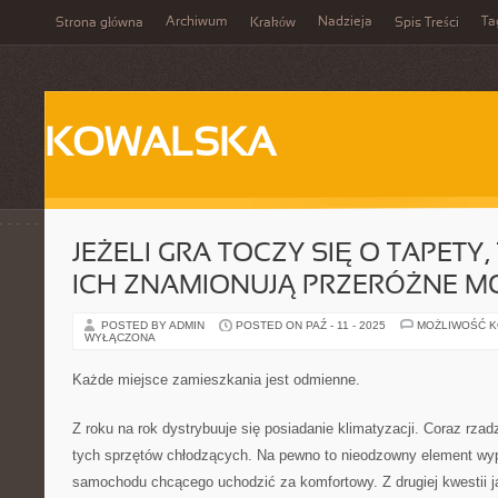
Archiwum
Nadzieja
Ta
Strona główna
Kraków
Spis Treści
KOWALSKA
JEŻELI GRA TOCZY SIĘ O TAPETY
ICH ZNAMIONUJĄ PRZERÓŻNE 
POSTED BY ADMIN
POSTED ON PAŹ - 11 - 2025
MOŻLIWOŚĆ 
WYŁĄCZONA
Każde miejsce zamieszkania jest odmienne.
Z roku na rok dystrybuuje się posiadanie klimatyzacji. Coraz rzadz
tych sprzętów chłodzących. Na pewno to nieodzowny element w
samochodu chcącego uchodzić za komfortowy. Z drugiej kwestii ja