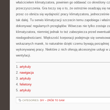
właścicielem klimatyzatora, powinien go oddawać co określony cz
przeczyszczenia. Gra toczy się o to, że ostrożnie osadzają się n
przez co obniża się wydajność pracy klimatyzatora, jednocześnie 
tak dalej. Tu serwis klimatyzacji szczecin temu zapobiega i właśn
dokonywać regularnych przeglądów. Wówczas nie tylko zostaje 
klimatyzatora, niemniej jednak to też zabezpiecza przed ewentual
niedogodnościami. Większość korporacji podejmuje się serwisowa
wskazanych marek, to naturalnie dzięki czemu bywają porządniej
wykonywanej pracy. Niektóre z nich oferują akcesoryjne usługi w z
wentylacji.
1.
artykuly
2.
nawigacja
3.
artykuly
4.
felietony
5.
artykuly
CATEGORIES:
DIY – ZRÓB TO SAM