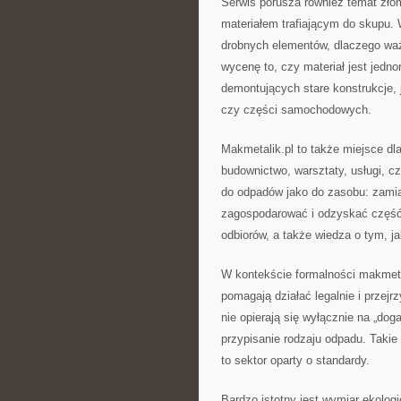
Serwis porusza również temat zło
materiałem trafiającym do skupu. 
drobnych elementów, dlaczego waż
wycenę to, czy materiał jest jedn
demontujących stare konstrukcje, j
czy części samochodowych.
Makmetalik.pl to także miejsce dla
budownictwo, warsztaty, usługi, 
do odpadów jako do zasobu: zamia
zagospodarować i odzyskać część 
odbiorów, a także wiedza o tym, 
W kontekście formalności makmeta
pomagają działać legalnie i przejr
nie opierają się wyłącznie na „dog
przypisanie rodzaju odpadu. Takie 
to sektor oparty o standardy.
Bardzo istotny jest wymiar ekolog