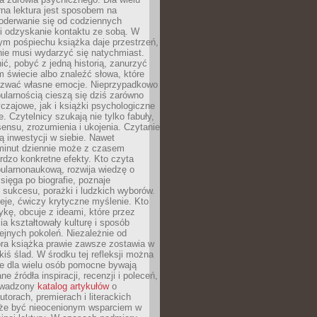
rna lektura jest sposobem na
oderwanie się od codziennych
i odzyskanie kontaktu ze sobą. W
ym pośpiechu książka daje przestrzeń,
 nie musi wydarzyć się natychmiast.
ć, pobyć z jedną historią, zanurzyć
 świecie albo znaleźć słowa, które
zwać własne emocje. Nieprzypadkowo
ularnością cieszą się dziś zarówno
czajowe, jak i książki psychologiczne
e. Czytelnicy szukają nie tylko fabuły,
sensu, zrozumienia i ukojenia. Czytanie
mą inwestycji w siebie. Nawet
 minut dziennie może z czasem
rdzo konkretne efekty. Kto czyta
opularnonaukową, rozwija wiedzę o
 sięga po biografie, poznaje
sukcesu, porażki i ludzkich wyborów.
eje, ćwiczy krytyczne myślenie. Kto
ykę, obcuje z ideami, które przez
cia kształtowały kulturę i sposób
ejnych pokoleń. Niezależnie od
bra książka prawie zawsze zostawia w
akiś ślad. W środku tej refleksji można
e dla wielu osób pomocne bywają
e źródła inspiracji, recenzji i poleceń,
owadzony
katalog artykułów
o
utorach, premierach i literackich
że być nieocenionym wsparciem w