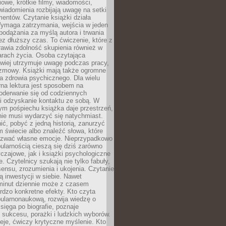
owe, krótkie filmy, wiadomości,
wiadomienia rozbijają uwagę na setki
entów. Czytanie książki działa
Wymaga zatrzymania, wejścia w jeden
, podążania za myślą autora i trwania
zez dłuższy czas. To ćwiczenie, które z
awia zdolność skupienia również w
arach życia. Osoba czytająca
atwiej utrzymuje uwagę podczas pracy,
ozmowy. Książki mają także ogromne
a zdrowia psychicznego. Dla wielu
rna lektura jest sposobem na
oderwanie się od codziennych
i odzyskanie kontaktu ze sobą. W
ym pośpiechu książka daje przestrzeń,
 nie musi wydarzyć się natychmiast.
ć, pobyć z jedną historią, zanurzyć
 świecie albo znaleźć słowa, które
zwać własne emocje. Nieprzypadkowo
ularnością cieszą się dziś zarówno
czajowe, jak i książki psychologiczne
e. Czytelnicy szukają nie tylko fabuły,
sensu, zrozumienia i ukojenia. Czytanie
mą inwestycji w siebie. Nawet
 minut dziennie może z czasem
rdzo konkretne efekty. Kto czyta
opularnonaukową, rozwija wiedzę o
 sięga po biografie, poznaje
sukcesu, porażki i ludzkich wyborów.
eje, ćwiczy krytyczne myślenie. Kto