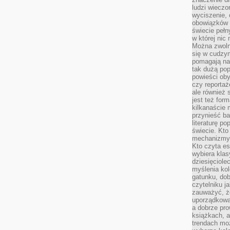
ludzi wieczo
wyciszenie, 
obowiązków 
świecie pełn
w której nic
Można zwolni
się w cudzym
pomagają na
tak dużą pop
powieści oby
czy reportaż
ale również 
jest też for
kilkanaście
przynieść ba
literaturę p
świecie. Kto
mechanizmy 
Kto czyta es
wybiera klas
dziesięciole
myślenia kol
gatunku, do
czytelniku j
zauważyć, ż
uporządkowan
a dobrze pr
książkach, a
trendach mo