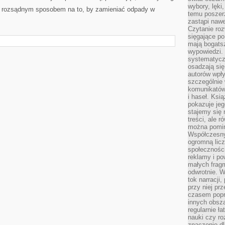
wybory, lęki
też rozsądnym sposobem na to, by zamieniać odpady w
temu poszer
zastąpi nawe
Czytanie roz
sięgające po
mają bogatsz
wypowiedzi. N
systematycz
osadzają się
autorów wpły
szczególnie
komunikatów
i haseł. Ksi
pokazuje jeg
stajemy się 
treści, ale 
można pomin
Współczesny
ogromną lic
społeczności
reklamy i po
małych fragm
odwrotnie. 
tok narracji
przy niej pr
czasem popr
innych obsz
regularnie ł
nauki czy r
znaczenie dl