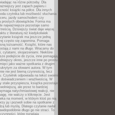
wiadając na różne potrzeby. Dla
ażniejszy jest zapach papieru i
cność książki na półce. Dla innych
goda czytnika lub możliwość słuchania
ceru, jazdy samochodem czy
 prostych obowiązków. Forma ma
le najważniejsze pozostaje samo
treścią. Dzisiejszy świat daje więcej
ktu z literaturą niż kiedykolwiek
zytanie książek ma jeszcze jedną
órej często się zapomina. Pomaga
sną tożsamość. Książki, które nas
ostają z nami na długo. Wracamy do
, cytatami, skojarzeniami. Niektóre
sze podejście do życia, inne pomagają
udniejszy okres, jeszcze inne po prostu
mięci jako ważne spotkania z drugim
 ukrytym za słowami autora. W tym
nie nie jest bierną czynnością, lecz
u. Czytelnik odpowiada na tekst swoimi
, doświadczeniem i wrażliwością. W
ry stale przyspiesza, książka pozostaje
wolniejszą, ale przez to bardziej
wymaga natychmiastowej reakcji, nie
agę, nie walczy o kliknięcie. Jest
zeka na moment, w którym ktoś po nią
orzy ją i pozwoli sobie na spotkanie z
edzą lub myślą. Dlatego czytanie nadal
awdopodobnie długo go nie straci. To
 czynności, które rozwijają