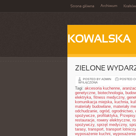
Archiwum
Strona główna
Kraków
KOWALSKA
ZIELONE WYDAR
POSTED BY ADMIN
POSTED ON
WYŁĄCZONA
Tagi:
akcesoria kuchenne
,
aranżac
genetyczne
,
biotechnologia
,
budow
elektryka
,
fitness medyczny
,
gene
komunikacja miejska
,
kuchnia
,
kul
materiały budowlane
,
materiały m
odchudzanie
,
ogród
,
ogrodnictwo
,
spożywcze
,
profilaktyka
,
Przepisy
restauracje
,
rowery elektryczne
,
r
spożywczy
,
sprzęt medyczny
,
spr
tarasy
,
transport
,
transport lotniczy
wyposażenie kuchni
,
wyposażenie