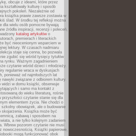
ykę, obcuje z ideami, które przez
cia kształtowały kulturę i sposób
ejnych pokoleń. Niezależnie od
bra książka prawie zawsze zostawia w
akiś ślad. W środku tej refleksji można
e dla wielu osób pomocne bywają
e źródła inspiracji, recenzji i poleceń,
owadzony
katalog artykułów
o
utorach, premierach i literackich
że być nieocenionym wsparciem w
jnej lektury. W czasach nadmiaru
selekcja staje się cenna, bo pozwala
 nie zgubić się wśród tysięcy tytułów
na rynku. Ważnym zagadnieniem
kże czytanie wśród dzieci i młodzieży.
óry regularnie wraca w dyskusjach
h, ponieważ od najmłodszych lat
ię nawyki związane z odbiorem kultury.
o widzi w domu książki, obserwuje
zytających i samo ma kontakt z
tosowaną do wieku literaturą, rośnie
 przyszłości czytanie stanie się dla
lnym elementem życia. Nie chodzi o
 szkolny obowiązek, ale o budowanie
 skojarzenia. Książka może być
ajemnicą, zabawą i sposobem na
wiata, a nie tylko kolejnym zadaniem
a. Wbrew pozorom czytanie nie musi
z nowoczesnością. Książki papierowe,
udiobooki mogą funkcjonować obok