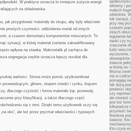
społeczności
 półprodukt. W praktyce oznacza to mniejsze zużycie energii
reklamy i po
rafiających na składowiska.
małych fragm
odwrotnie. 
tok narracji
u, jak przygotować materiały do skupu, aby były właściwie
przy niej pr
czasem popr
e prostych czynności: oddzielenia metali od innych
innych obsz
zczeń, a czasem demontażu komponentów mieszanych. To
regularnie ł
nauki czy r
ąć sytuacji, w której materiał zostanie zakwalifikowany
znaczenie dl
ludzi wieczo
zęsto wpływa na stawkę. Makmetalik.pl zachęca do
wyciszenie, 
psza segregacja zwykle oznacza lepszy rezultat dla
obowiązków 
świecie pełn
w której nic
Można zwolni
się w cudzym
sokiej wartości. Strona może pomóc użytkownikowi
pomagają na
m przewodzącym, glinem, stopem miedzi i cynku, brązem
tak dużą pop
powieści oby
zy, dlaczego czystość i forma materiału (np. przewody,
czy reportaż
aczenie przy klasyfikacji, a także dlaczego część
ale również 
jest też for
obchodzeniu się z nimi. Dzięki temu użytkownik uczy się
kilkanaście
przynieść ba
„na oko”, ale też przez pryzmat właściwości i typowych
literaturę p
świecie. Kto
mechanizmy 
Kto czyta es