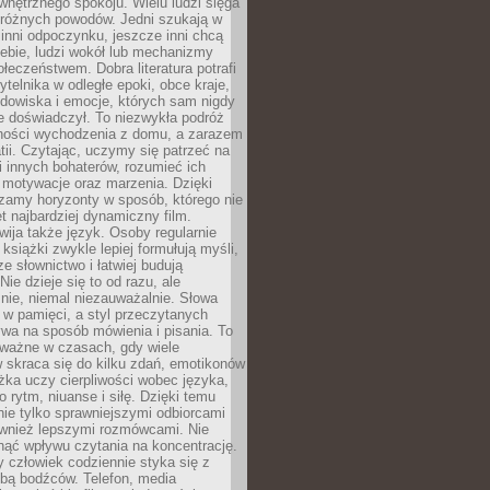
wewnętrznego spokoju. Wielu ludzi sięga
 różnych powodów. Jedni szukają w
 inni odpoczynku, jeszcze inni chcą
ebie, ludzi wokół lub mechanizmy
łeczeństwem. Dobra literatura potrafi
ytelnika w odległe epoki, obce kraje,
dowiska i emocje, których sam nigdy
e doświadczył. To niezwykła podróż
ności wychodzenia z domu, a zarazem
tii. Czytając, uczymy się patrzeć na
 innych bohaterów, rozumieć ich
, motywacje oraz marzenia. Dzięki
zamy horyzonty w sposób, którego nie
t najbardziej dynamiczny film.
wija także język. Osoby regularnie
 książki zwykle lepiej formułują myśli,
e słownictwo i łatwiej budują
ie dzieje się to od razu, ale
nie, niemal niezauważalnie. Słowa
 w pamięci, a styl przeczytanych
wa na sposób mówienia i pisania. To
 ważne w czasach, gdy wiele
 skraca się do kilku zdań, emotikonów
ążka uczy cierpliwości wobec języka,
o rytm, niuanse i siłę. Dzięki temu
nie tylko sprawniejszymi odbiorcami
również lepszymi rozmówcami. Nie
ąć wpływu czytania na koncentrację.
 człowiek codziennie styka się z
zbą bodźców. Telefon, media