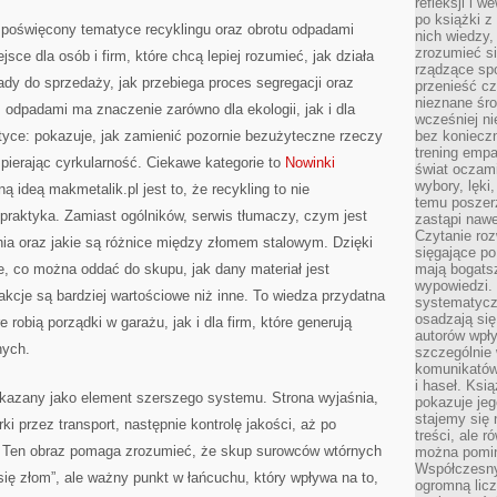
refleksji i 
po książki z
y poświęcony tematyce recyklingu oraz obrotu odpadami
nich wiedzy,
zrozumieć si
sce dla osób i firm, które chcą lepiej rozumieć, jak działa
rządzące spo
ady do sprzedaży, jak przebiega proces segregacji oraz
przenieść cz
nieznane śro
odpadami ma znaczenie zarówno dla ekologii, jak i dla
wcześniej ni
aktyce: pokazuje, jak zamienić pozornie bezużyteczne rzeczy
bez koniecz
trening empa
pierając cyrkularność. Ciekawe kategorie to
Nowinki
świat oczami
wybory, lęki
ą ideą makmetalik.pl jest to, że recykling to nie
temu poszer
 praktyka. Zamiast ogólników, serwis tłumaczy, czym jest
zastąpi nawe
Czytanie roz
nia oraz jakie są różnice między złomem stalowym. Dzięki
sięgające po
e, co można oddać do skupu, jak dany materiał jest
mają bogatsz
wypowiedzi. N
akcje są bardziej wartościowe niż inne. To wiedza przydatna
systematycz
osadzają się
 robią porządki w garażu, jak i dla firm, które generują
autorów wpły
nych.
szczególnie
komunikatów
i haseł. Ksi
okazany jako element szerszego systemu. Strona wyjaśnia,
pokazuje jeg
stajemy się 
ki przez transport, następnie kontrolę jakości, aż po
treści, ale 
e. Ten obraz pomaga zrozumieć, że skup surowców wtórnych
można pomin
Współczesny
 się złom”, ale ważny punkt w łańcuchu, który wpływa na to,
ogromną lic