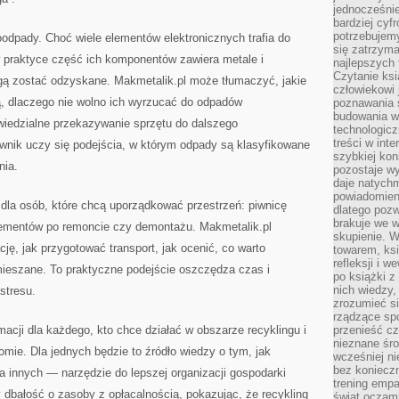
jednocześnie
bardziej cyfr
potrzebujem
dpady. Choć wiele elementów elektronicznych trafia do
się zatrzyma
 praktyce część ich komponentów zawiera metale i
najlepszych 
Czytanie ks
gą zostać odzyskane. Makmetalik.pl może tłumaczyć, jakie
człowiekowi 
, dlaczego nie wolno ich wyrzucać do odpadów
poznawania ś
budowania w
wiedzialne przekazywanie sprzętu do dalszego
technologicz
treści w int
ownik uczy się podejścia, w którym odpady są klasyfikowane
szybkiej kon
nia.
pozostaje w
daje natychm
powiadomieni
dla osób, które chcą uporządkować przestrzeń: piwnicę
dlatego pozw
brakuje we 
lementów po remoncie czy demontażu. Makmetalik.pl
skupienie. W
ję, jak przygotować transport, jak ocenić, co warto
towarem, ksi
refleksji i 
o mieszane. To praktyczne podejście oszczędza czas i
po książki z
nich wiedzy,
stresu.
zrozumieć si
rządzące spo
macji dla każdego, kto chce działać w obszarze recyklingu i
przenieść cz
nieznane śro
mie. Dla jednych będzie to źródło wiedzy o tym, jak
wcześniej ni
bez koniecz
 innych — narzędzie do lepszej organizacji gospodarki
trening empa
y dbałość o zasoby z opłacalnością, pokazując, że recykling
świat oczami