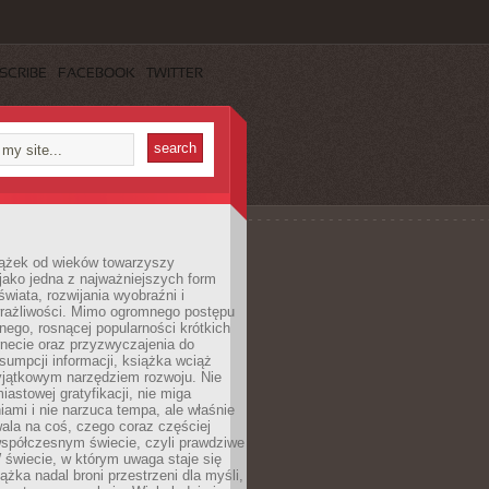
SCRIBE
FACEBOOK
TWITTER
iążek od wieków towarzyszy
jako jedna z najważniejszych form
wiata, rozwijania wyobraźni i
rażliwości. Mimo ogromnego postępu
nego, rosnącej popularności krótkich
ernecie oraz przyzwyczajenia do
sumpcji informacji, książka wciąż
yjątkowym narzędziem rozwoju. Nie
iastowej gratyfikacji, nie miga
ami i nie narzuca tempa, ale właśnie
ala na coś, czego coraz częściej
współczesnym świecie, czyli prawdziwe
 świecie, w którym uwaga staje się
ążka nadal broni przestrzeni dla myśli,