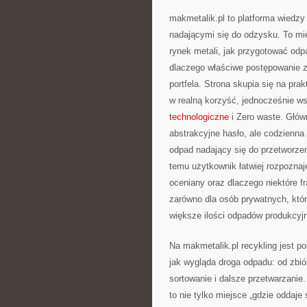
makmetalik.pl to platforma wiedz
nadającymi się do odzysku. To miej
rynek metali, jak przygotować odp
dlaczego właściwe postępowanie z 
portfela. Strona skupia się na pr
w realną korzyść, jednocześnie ws
technologiczne
i Zero waste. Główn
abstrakcyjne hasło, ale codzienna
odpad nadający się do przetworze
temu użytkownik łatwiej rozpoznaj
oceniany oraz dlaczego niektóre fr
zarówno dla osób prywatnych, które
większe ilości odpadów produkcyj
Na makmetalik.pl recykling jest p
jak wygląda droga odpadu: od zbiór
sortowanie i dalsze przetwarzani
to nie tylko miejsce „gdzie oddaje