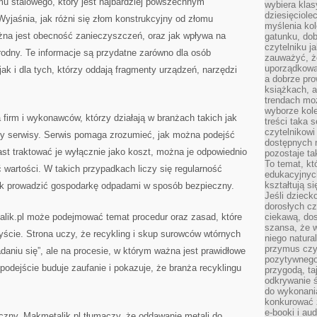
mu stalowego, który jest najbardziej powszechnym
wybiera klas
dziesięciole
Wyjaśnia, jak różni się złom konstrukcyjny od złomu
myślenia kol
na jest obecność zanieczyszczeń, oraz jak wpływa na
gatunku, do
czytelniku j
orodny. Te informacje są przydatne zarówno dla osób
zauważyć, ż
uporządkowan
ak i dla tych, którzy oddają fragmenty urządzeń, narzędzi
a dobrze pr
książkach, a
trendach mo
wyborze kole
 firm i wykonawców, którzy działają w branżach takich jak
treści taka 
czytelnikowi
czy serwisy. Serwis pomaga zrozumieć, jak można podejść
dostępnych 
st traktować je wyłącznie jako koszt, można je odpowiednio
pozostaje ta
To temat, kt
wartości. W takich przypadkach liczy się regularność
edukacyjnyc
kształtują s
jak prowadzić gospodarkę odpadami w sposób bezpieczny.
Jeśli dzieck
dorosłych c
lik.pl może podejmować temat procedur oraz zasad, które
ciekawą, dos
szansa, że w
zyście. Strona uczy, że recykling i skup surowców wtórnych
niego natura
przymus czy
adaniu się”, ale na procesie, w którym ważna jest prawidłowe
pozytywnego
podejście buduje zaufanie i pokazuje, że branża recyklingu
przygodą, t
odkrywanie ś
do wykonani
konkurować 
e-booki i a
iczny. Makmetalik.pl tłumaczy, że oddawanie metali do