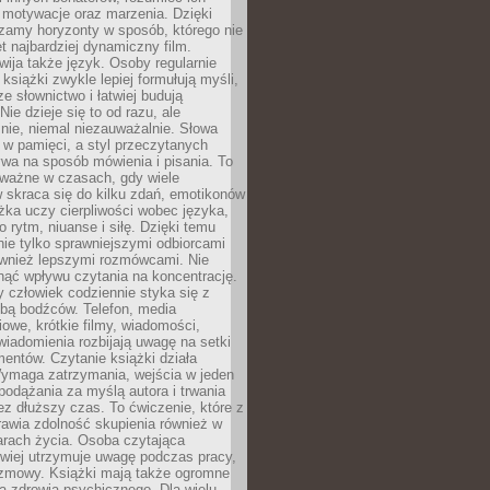
, motywacje oraz marzenia. Dzięki
zamy horyzonty w sposób, którego nie
t najbardziej dynamiczny film.
wija także język. Osoby regularnie
 książki zwykle lepiej formułują myśli,
e słownictwo i łatwiej budują
ie dzieje się to od razu, ale
nie, niemal niezauważalnie. Słowa
 w pamięci, a styl przeczytanych
wa na sposób mówienia i pisania. To
 ważne w czasach, gdy wiele
 skraca się do kilku zdań, emotikonów
ążka uczy cierpliwości wobec języka,
o rytm, niuanse i siłę. Dzięki temu
nie tylko sprawniejszymi odbiorcami
również lepszymi rozmówcami. Nie
ąć wpływu czytania na koncentrację.
 człowiek codziennie styka się z
zbą bodźców. Telefon, media
owe, krótkie filmy, wiadomości,
wiadomienia rozbijają uwagę na setki
entów. Czytanie książki działa
Wymaga zatrzymania, wejścia w jeden
, podążania za myślą autora i trwania
zez dłuższy czas. To ćwiczenie, które z
awia zdolność skupienia również w
arach życia. Osoba czytająca
atwiej utrzymuje uwagę podczas pracy,
ozmowy. Książki mają także ogromne
a zdrowia psychicznego. Dla wielu