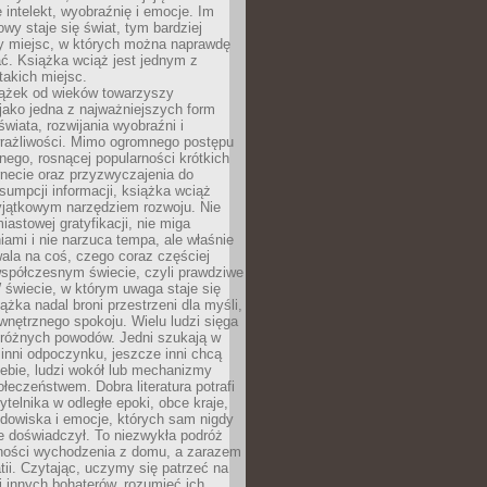
 intelekt, wyobraźnię i emocje. Im
owy staje się świat, tym bardziej
y miejsc, w których można naprawdę
ć. Książka wciąż jest jednym z
takich miejsc.
iążek od wieków towarzyszy
jako jedna z najważniejszych form
wiata, rozwijania wyobraźni i
rażliwości. Mimo ogromnego postępu
nego, rosnącej popularności krótkich
ernecie oraz przyzwyczajenia do
sumpcji informacji, książka wciąż
yjątkowym narzędziem rozwoju. Nie
iastowej gratyfikacji, nie miga
ami i nie narzuca tempa, ale właśnie
ala na coś, czego coraz częściej
współczesnym świecie, czyli prawdziwe
 świecie, w którym uwaga staje się
ążka nadal broni przestrzeni dla myśli,
wewnętrznego spokoju. Wielu ludzi sięga
 różnych powodów. Jedni szukają w
 inni odpoczynku, jeszcze inni chcą
ebie, ludzi wokół lub mechanizmy
łeczeństwem. Dobra literatura potrafi
ytelnika w odległe epoki, obce kraje,
dowiska i emocje, których sam nigdy
e doświadczył. To niezwykła podróż
ności wychodzenia z domu, a zarazem
tii. Czytając, uczymy się patrzeć na
 innych bohaterów, rozumieć ich