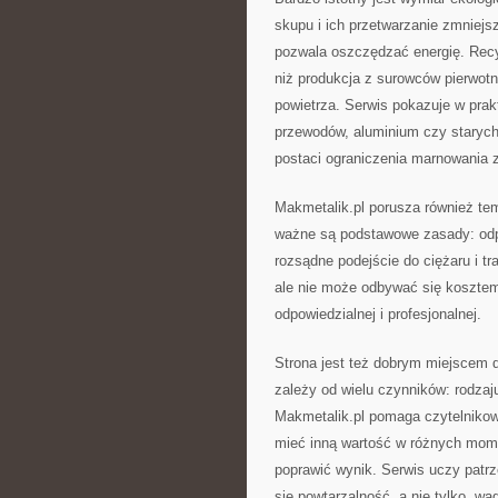
skupu i ich przetwarzanie zmniej
pozwala oszczędzać energię. Recyk
niż produkcja z surowców pierwotny
powietrza. Serwis pokazuje w pra
przewodów, aluminium czy starych
postaci ograniczenia marnowania 
Makmetalik.pl porusza również te
ważne są podstawowe zasady: odpo
rozsądne podejście do ciężaru i t
ale nie może odbywać się kosztem
odpowiedzialnej i profesjonalnej.
Strona jest też dobrym miejscem d
zależy od wielu czynników: rodzaju
Makmetalik.pl pomaga czytelniko
mieć inną wartość w różnych mome
poprawić wynik. Serwis uczy patrz
się powtarzalność, a nie tylko „wag