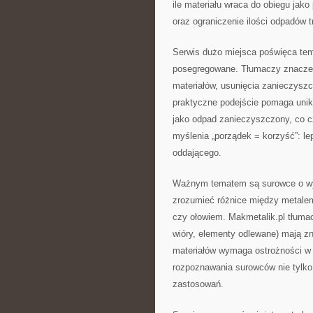
ile materiału wraca do obiegu jako
oraz ograniczenie ilości odpadów t
Serwis dużo miejsca poświęca tem
posegregowane. Tłumaczy znaczeni
materiałów, usunięcia zanieczys
praktyczne podejście pomaga unikn
jako odpad zanieczyszczony, co c
myślenia „porządek = korzyść”: le
oddającego.
Ważnym tematem są surowce o wy
zrozumieć różnice między metale
czy ołowiem. Makmetalik.pl tłumac
wióry, elementy odlewane) mają zn
materiałów wymaga ostrożności w 
rozpoznawania surowców nie tylko 
zastosowań.