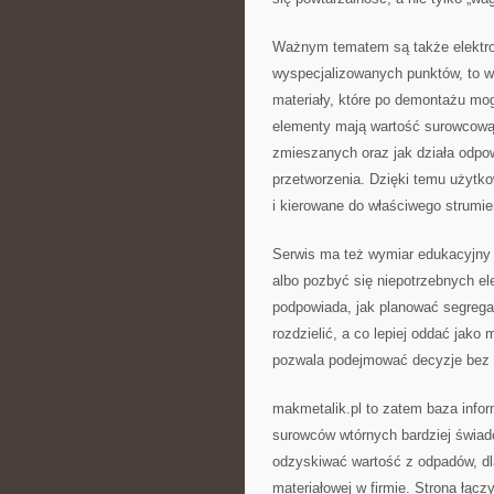
Ważnym tematem są także elektroo
wyspecjalizowanych punktów, to w
materiały, które po demontażu mo
elementy mają wartość surowcową
zmieszanych oraz jak działa odpo
przetworzenia. Dzięki temu użytk
i kierowane do właściwego strumie
Serwis ma też wymiar edukacyjny 
albo pozbyć się niepotrzebnych e
podpowiada, jak planować segregac
rozdzielić, a co lepiej oddać jak
pozwala podejmować decyzje bez 
makmetalik.pl to zatem baza infor
surowców wtórnych bardziej świado
odzyskiwać wartość z odpadów, dla
materiałowej w firmie. Strona łącz