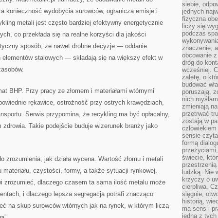
siebie, odpo
sza konieczność wydobycia surowców, ogranicza emisje i
jednych najw
fizyczna obe
ling metali jest często bardziej efektywny energetycznie
liczy się wy
podczas spa
ch, co przekłada się na realne korzyści dla jakości
wykonywania
ktyczny sposób, że nawet drobne decyzje — oddanie
znaczenie, a
obcowanie z 
 elementów stalowych — składają się na większy efekt w
dróg do konta
zasobów.
wcześniej. C
zaletę, o kt
budować wła
mat BHP. Przy pracy ze złomem i materiałami wtórnymi
poruszają, z
nich myślami
wiednie rękawice, ostrożność przy ostrych krawędziach,
zmieniają na
przetrwać tr
ransportu. Serwis przypomina, że recykling ma być opłacalny,
zostają w pa
 zdrowia. Takie podejście buduje wizerunek branży jako
człowiekiem
sensie czyta
formą dialog
przeżyciami
świecie, któ
o zrozumienia, jak działa wycena. Wartość złomu i metali
przestrzenią 
 materiału, czystości, formy, a także sytuacji rynkowej.
ludzką. Nie 
krzyczy o uw
wi zrozumieć, dlaczego czasem ta sama ilość metalu może
cierpliwa. C
ntach, i dlaczego lepsza segregacja potrafi znacząco
sięgnie, otw
historią, wi
eć na skup surowców wtórnych jak na rynek, w którym liczą
ma sens i pr
jedna z tych
a”.