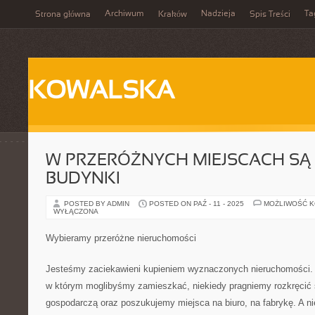
Archiwum
Nadzieja
Ta
Strona główna
Kraków
Spis Treści
KOWALSKA
W PRZERÓŻNYCH MIEJSCACH SĄ
BUDYNKI
POSTED BY ADMIN
POSTED ON PAŹ - 11 - 2025
MOŻLIWOŚĆ 
WYŁĄCZONA
Wybieramy przeróżne nieruchomości
Jesteśmy zaciekawieni kupieniem wyznaczonych nieruchomości.
w którym moglibyśmy zamieszkać, niekiedy pragniemy rozkręcić 
gospodarczą oraz poszukujemy miejsca na biuro, na fabrykę. A ni