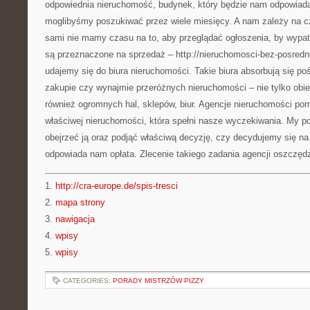
odpowiednia nieruchomość, budynek, który będzie nam odpowiada
moglibyśmy poszukiwać przez wiele miesięcy. A nam zależy na cz
sami nie mamy czasu na to, aby przeglądać ogłoszenia, by wypat
są przeznaczone na sprzedaż – http://nieruchomosci-bez-posred
udajemy się do biura nieruchomości. Takie biura absorbują się p
zakupie czy wynajmie przeróżnych nieruchomości – nie tylko obi
również ogromnych hal, sklepów, biur. Agencje nieruchomości po
właściwej nieruchomości, która spełni nasze wyczekiwania. My p
obejrzeć ją oraz podjąć właściwą decyzję, czy decydujemy się n
odpowiada nam opłata. Zlecenie takiego zadania agencji oszczęd
1.
http://cra-europe.de/spis-tresci
2.
mapa strony
3.
nawigacja
4.
wpisy
5.
wpisy
CATEGORIES:
PORADY MISTRZÓW PIZZY