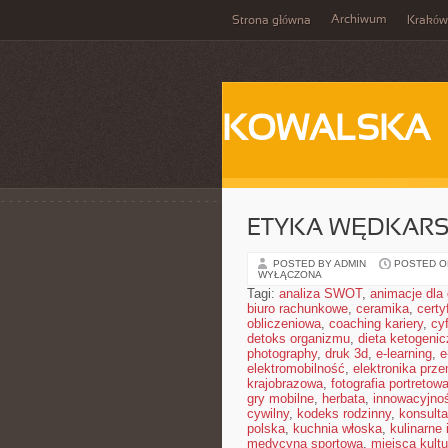
Archiwum
Strona główna
Kraków
KOWALSKA
ETYKA WĘDKAR
POSTED BY ADMIN
POSTED ON
WYŁĄCZONA
Tagi:
analiza SWOT
,
animacje dla 
biuro rachunkowe
,
ceramika
,
cert
obliczeniowa
,
coaching kariery
,
cy
detoks organizmu
,
dieta ketogeni
photography
,
druk 3d
,
e-learning
,
e
elektromobilność
,
elektronika prz
krajobrazowa
,
fotografia portretow
gry mobilne
,
herbata
,
innowacyjno
cywilny
,
kodeks rodzinny
,
konsulta
polska
,
kuchnia włoska
,
kulinarne 
medycyna sportowa
,
miejsca kultu