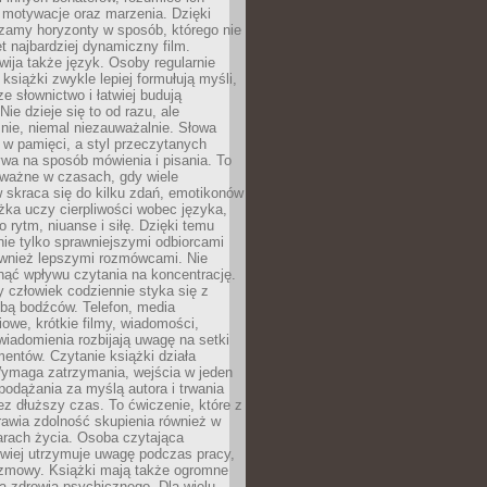
, motywacje oraz marzenia. Dzięki
zamy horyzonty w sposób, którego nie
t najbardziej dynamiczny film.
wija także język. Osoby regularnie
 książki zwykle lepiej formułują myśli,
e słownictwo i łatwiej budują
ie dzieje się to od razu, ale
nie, niemal niezauważalnie. Słowa
 w pamięci, a styl przeczytanych
wa na sposób mówienia i pisania. To
 ważne w czasach, gdy wiele
 skraca się do kilku zdań, emotikonów
ążka uczy cierpliwości wobec języka,
o rytm, niuanse i siłę. Dzięki temu
nie tylko sprawniejszymi odbiorcami
również lepszymi rozmówcami. Nie
ąć wpływu czytania na koncentrację.
 człowiek codziennie styka się z
zbą bodźców. Telefon, media
owe, krótkie filmy, wiadomości,
wiadomienia rozbijają uwagę na setki
entów. Czytanie książki działa
Wymaga zatrzymania, wejścia w jeden
, podążania za myślą autora i trwania
zez dłuższy czas. To ćwiczenie, które z
awia zdolność skupienia również w
arach życia. Osoba czytająca
atwiej utrzymuje uwagę podczas pracy,
ozmowy. Książki mają także ogromne
a zdrowia psychicznego. Dla wielu