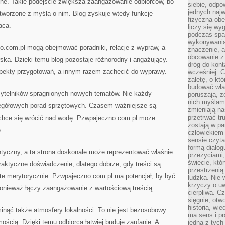
zne. Takie podejście zwiększa zaangażowanie odbiorców, bo
siebie, odpo
jednych najw
tworzone z myślą o nim. Blog zyskuje wtedy funkcję
fizyczna obe
aca.
liczy się wy
podczas spa
wykonywania
o.com.pl mogą obejmować poradniki, relacje z wypraw, a
znaczenie, a
obcowanie z 
rską. Dzięki temu blog pozostaje różnorodny i angażujący.
dróg do konta
pekty przygotowań, a innym razem zachęcić do wyprawy.
wcześniej. C
zaletę, o kt
budować wła
czytelników spragnionych nowych tematów. Nie każdy
poruszają, z
nich myślami
egółowych porad sprzętowych. Czasem ważniejsze są
zmieniają na
przetrwać tr
e chce się wrócić nad wodę. Pzwpajeczno.com.pl może
zostają w pa
.
człowiekiem
sensie czyta
formą dialog
ntyczny, a ta strona doskonale może reprezentować właśnie
przeżyciami
świecie, któ
raktyczne doświadczenie, dlatego dobrze, gdy treści są
przestrzenią 
ate merytorycznie. Pzwpajeczno.com.pl ma potencjał, by być
ludzką. Nie 
krzyczy o uw
nieważ łączy zaangażowanie z wartościową treścią.
cierpliwa. C
sięgnie, otw
historią, wi
minąć także atmosfery lokalności. To nie jest bezosobowy
ma sens i pr
mością. Dzięki temu odbiorca łatwiej buduje zaufanie. A
jedna z tych