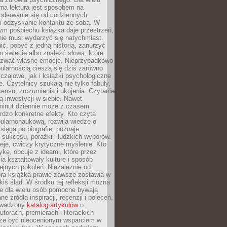
rna lektura jest sposobem na
oderwanie się od codziennych
i odzyskanie kontaktu ze sobą. W
ym pośpiechu książka daje przestrzeń,
 nie musi wydarzyć się natychmiast.
ć, pobyć z jedną historią, zanurzyć
 świecie albo znaleźć słowa, które
zwać własne emocje. Nieprzypadkowo
ularnością cieszą się dziś zarówno
czajowe, jak i książki psychologiczne
e. Czytelnicy szukają nie tylko fabuły,
sensu, zrozumienia i ukojenia. Czytanie
mą inwestycji w siebie. Nawet
 minut dziennie może z czasem
rdzo konkretne efekty. Kto czyta
opularnonaukową, rozwija wiedzę o
 sięga po biografie, poznaje
sukcesu, porażki i ludzkich wyborów.
eje, ćwiczy krytyczne myślenie. Kto
ykę, obcuje z ideami, które przez
cia kształtowały kulturę i sposób
ejnych pokoleń. Niezależnie od
bra książka prawie zawsze zostawia w
akiś ślad. W środku tej refleksji można
e dla wielu osób pomocne bywają
e źródła inspiracji, recenzji i poleceń,
owadzony
katalog artykułów
o
utorach, premierach i literackich
że być nieocenionym wsparciem w