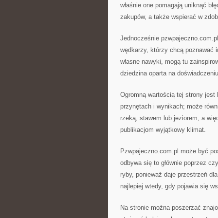
właśnie one pomagają uniknąć błę
zakupów, a także wspierać w zdob
Jednocześnie pzwpajeczno.com.pl 
wędkarzy, którzy chcą poznawać in
własne nawyki, mogą tu zainspiro
dziedzina oparta na doświadczeni
Ogromną wartością tej strony jest
przynętach i wynikach; może rów
rzeką, stawem lub jeziorem, a wię
publikacjom wyjątkowy klimat.
Pzwpajeczno.com.pl może być post
odbywa się to głównie poprzez czy
ryby, ponieważ daje przestrzeń dla
najlepiej wtedy, gdy pojawia się w
Na stronie można poszerzać znaj