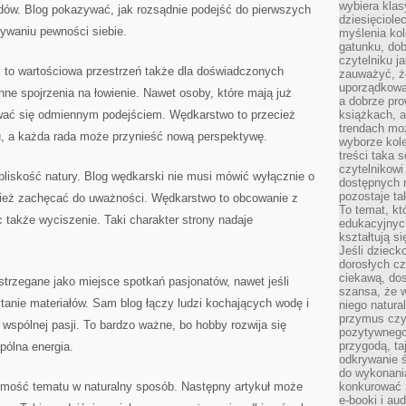
wybiera klas
dów. Blog pokazywać, jak rozsądnie podejść do pierwszych
dziesięciole
ywaniu pewności siebie.
myślenia kol
gatunku, do
czytelniku j
to wartościowa przestrzeń także dla doświadczonych
zauważyć, ż
uporządkowan
ne spojrzenia na łowienie. Nawet osoby, które mają już
a dobrze pr
wać się odmiennym podejściem. Wędkarstwo to przecież
książkach, a
trendach mo
u, a każda rada może przynieść nową perspektywę.
wyborze kole
treści taka 
czytelnikowi
 bliskość natury. Blog wędkarski nie musi mówić wyłącznie o
dostępnych 
pozostaje ta
nież zachęcać do uważności. Wędkarstwo to obcowanie z
To temat, kt
c także wyciszenie. Taki charakter strony nadaje
edukacyjnyc
kształtują s
Jeśli dzieck
dorosłych c
ciekawą, dos
rzegane jako miejsce spotkań pasjonatów, nawet jeśli
szansa, że w
tanie materiałów. Sam blog łączy ludzi kochających wodę i
niego natura
przymus czy
 wspólnej pasji. To bardzo ważne, bo hobby rozwija się
pozytywnego
przygodą, t
spólna energia.
odkrywanie ś
do wykonani
omość tematu w naturalny sposób. Następny artykuł może
konkurować 
e-booki i a