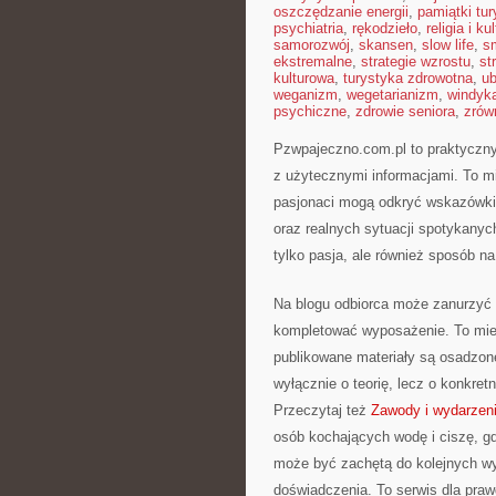
oszczędzanie energii
,
pamiątki tu
psychiatria
,
rękodzieło
,
religia i ku
samorozwój
,
skansen
,
slow life
,
s
ekstremalne
,
strategie wzrostu
,
st
kulturowa
,
turystyka zdrowotna
,
ub
weganizm
,
wegetarianizm
,
windyk
psychiczne
,
zdrowie seniora
,
zrów
Pzwpajeczno.com.pl to praktyczny
z użytecznymi informacjami. To mi
pasjonaci mogą odkryć wskazówki 
oraz realnych sytuacji spotykanyc
tylko pasja, ale również sposób na
Na blogu odbiorca może zanurzyć s
kompletować wyposażenie. To miej
publikowane materiały są osadzon
wyłącznie o teorię, lecz o konkre
Przeczytaj też
Zawody i wydarzen
osób kochających wodę i ciszę, gd
może być zachętą do kolejnych w
doświadczenia. To serwis dla praw