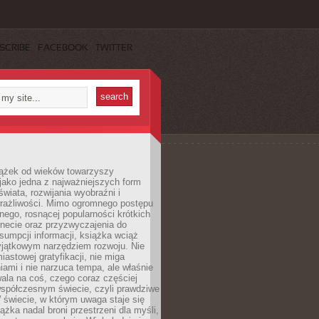
SCRIBE
FACEBOOK
TWITTER
iążek od wieków towarzyszy
jako jedna z najważniejszych form
wiata, rozwijania wyobraźni i
rażliwości. Mimo ogromnego postępu
nego, rosnącej popularności krótkich
ernecie oraz przyzwyczajenia do
sumpcji informacji, książka wciąż
yjątkowym narzędziem rozwoju. Nie
iastowej gratyfikacji, nie miga
ami i nie narzuca tempa, ale właśnie
ala na coś, czego coraz częściej
współczesnym świecie, czyli prawdziwe
 świecie, w którym uwaga staje się
ążka nadal broni przestrzeni dla myśli,