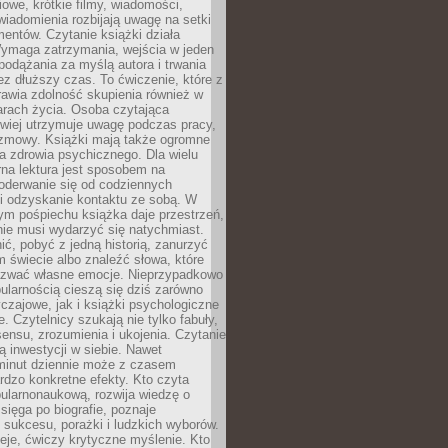
owe, krótkie filmy, wiadomości,
wiadomienia rozbijają uwagę na setki
entów. Czytanie książki działa
Wymaga zatrzymania, wejścia w jeden
, podążania za myślą autora i trwania
zez dłuższy czas. To ćwiczenie, które z
awia zdolność skupienia również w
arach życia. Osoba czytająca
atwiej utrzymuje uwagę podczas pracy,
ozmowy. Książki mają także ogromne
a zdrowia psychicznego. Dla wielu
rna lektura jest sposobem na
oderwanie się od codziennych
i odzyskanie kontaktu ze sobą. W
ym pośpiechu książka daje przestrzeń,
 nie musi wydarzyć się natychmiast.
ć, pobyć z jedną historią, zanurzyć
 świecie albo znaleźć słowa, które
zwać własne emocje. Nieprzypadkowo
ularnością cieszą się dziś zarówno
czajowe, jak i książki psychologiczne
e. Czytelnicy szukają nie tylko fabuły,
sensu, zrozumienia i ukojenia. Czytanie
mą inwestycji w siebie. Nawet
 minut dziennie może z czasem
rdzo konkretne efekty. Kto czyta
opularnonaukową, rozwija wiedzę o
 sięga po biografie, poznaje
sukcesu, porażki i ludzkich wyborów.
eje, ćwiczy krytyczne myślenie. Kto