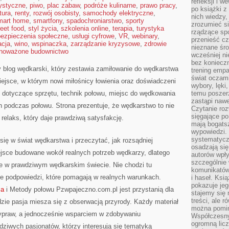
refleksji i 
rystyczne
,
piwo
,
plac zabaw
,
podróże kulinarne
,
prawo pracy
,
po książki z
ltura
,
renty
,
rozwój osobisty
,
samochody elektryczne
,
nich wiedzy,
mart home
,
smartfony
,
spadochroniarstwo
,
sporty
zrozumieć si
reet food
,
styl życia
,
szkolenia online
,
terapia
,
turystyka
rządzące spo
ezpieczenia społeczne
,
usługi cyfrowe
,
VR
,
webinary
,
przenieść cz
acja
,
wino
,
wspinaczka
,
zarządzanie kryzysowe
,
zdrowie
nieznane śro
noważone budownictwo
wcześniej ni
bez koniecz
 blog wędkarski, który zestawia zamiłowanie do wędkarstwa
trening empa
świat oczami
ejsce, w którym nowi miłośnicy łowienia oraz doświadczeni
wybory, lęki
dotyczące sprzętu, technik połowu, miejsc do wędkowania
temu poszer
zastąpi nawe
h podczas połowu. Strona prezentuje, że wędkarstwo to nie
Czytanie roz
sięgające po
 relaks, który daje prawdziwą satysfakcję.
mają bogatsz
wypowiedzi. N
systematycz
ię w świat wędkarstwa i przeczytać, jak rozsądniej
osadzają się
sce budowane wokół realnych potrzeb wędkarzy, dlatego
autorów wpły
szczególnie
e w prawdziwym wędkarskim świecie. Nie chodzi tu
komunikatów
tne podpowiedzi, które pomagają w realnych warunkach.
i haseł. Ksi
pokazuje jeg
ia
i Metody połowu Pzwpajeczno.com.pl jest przystanią dla
stajemy się 
treści, ale 
zie pasja miesza się z obserwacją przyrody. Każdy materiał
można pomin
ypraw, a jednocześnie wsparciem w zdobywaniu
Współczesny
ogromną lic
dziwych pasjonatów, którzy interesują się tematyką