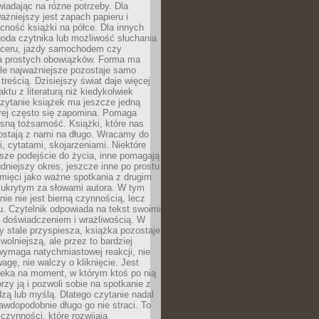
wiadając na różne potrzeby. Dla
ażniejszy jest zapach papieru i
cność książki na półce. Dla innych
goda czytnika lub możliwość słuchania
ceru, jazdy samochodem czy
 prostych obowiązków. Forma ma
le najważniejsze pozostaje samo
treścią. Dzisiejszy świat daje więcej
ktu z literaturą niż kiedykolwiek
zytanie książek ma jeszcze jedną
órej często się zapomina. Pomaga
sną tożsamość. Książki, które nas
ostają z nami na długo. Wracamy do
, cytatami, skojarzeniami. Niektóre
sze podejście do życia, inne pomagają
udniejszy okres, jeszcze inne po prostu
mięci jako ważne spotkania z drugim
 ukrytym za słowami autora. W tym
nie nie jest bierną czynnością, lecz
u. Czytelnik odpowiada na tekst swoimi
, doświadczeniem i wrażliwością. W
ry stale przyspiesza, książka pozostaje
wolniejszą, ale przez to bardziej
wymaga natychmiastowej reakcji, nie
agę, nie walczy o kliknięcie. Jest
zeka na moment, w którym ktoś po nią
orzy ją i pozwoli sobie na spotkanie z
edzą lub myślą. Dlatego czytanie nadal
awdopodobnie długo go nie straci. To
 czynności, które rozwijają