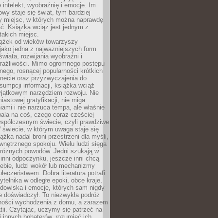
 intelekt, wyobraźnię i emocje. Im
owy staje się świat, tym bardziej
y miejsc, w których można naprawdę
ć. Książka wciąż jest jednym z
takich miejsc.
iążek od wieków towarzyszy
jako jedna z najważniejszych form
wiata, rozwijania wyobraźni i
rażliwości. Mimo ogromnego postępu
nego, rosnącej popularności krótkich
ernecie oraz przyzwyczajenia do
sumpcji informacji, książka wciąż
yjątkowym narzędziem rozwoju. Nie
iastowej gratyfikacji, nie miga
ami i nie narzuca tempa, ale właśnie
ala na coś, czego coraz częściej
współczesnym świecie, czyli prawdziwe
 świecie, w którym uwaga staje się
ążka nadal broni przestrzeni dla myśli,
wewnętrznego spokoju. Wielu ludzi sięga
 różnych powodów. Jedni szukają w
 inni odpoczynku, jeszcze inni chcą
ebie, ludzi wokół lub mechanizmy
łeczeństwem. Dobra literatura potrafi
ytelnika w odległe epoki, obce kraje,
dowiska i emocje, których sam nigdy
e doświadczył. To niezwykła podróż
ności wychodzenia z domu, a zarazem
tii. Czytając, uczymy się patrzeć na
 innych bohaterów, rozumieć ich