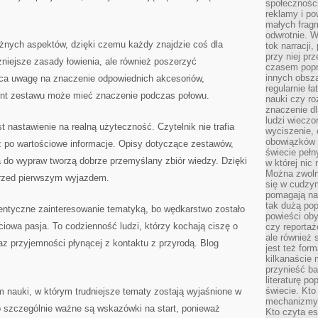
społeczności
reklamy i po
małych fragm
odwrotnie. 
żnych aspektów, dzięki czemu każdy znajdzie coś dla
tok narracji
przy niej pr
niejsze zasady łowienia, ale również poszerzyć
czasem popr
innych obsz
ca uwagę na znaczenie odpowiednich akcesoriów,
regularnie ł
ent zestawu może mieć znaczenie podczas połowu.
nauki czy r
znaczenie dl
ludzi wieczo
nastawienie na realną użyteczność. Czytelnik nie trafia
wyciszenie, 
obowiązków 
cz po wartościowe informacje. Opisy dotyczące zestawów,
świecie pełn
a do wypraw tworzą dobrze przemyślany zbiór wiedzy. Dzięki
w której nic
Można zwolni
rzed pierwszym wyjazdem.
się w cudzym
pomagają na
tak dużą pop
ntyczne zainteresowanie tematyką, bo wędkarstwo zostało
powieści oby
ciowa pasja. To codzienność ludzi, którzy kochają ciszę o
czy reportaż
ale również 
raz przyjemności płynącej z kontaktu z przyrodą. Blog
jest też for
kilkanaście
przynieść ba
literaturę p
świecie. Kto
 nauki, w którym trudniejsze tematy zostają wyjaśnione w
mechanizmy 
b szczególnie ważne są wskazówki na start, ponieważ
Kto czyta es