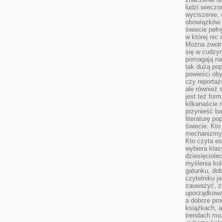
ludzi wieczo
wyciszenie, 
obowiązków 
świecie pełn
w której nic
Można zwolni
się w cudzym
pomagają na
tak dużą pop
powieści oby
czy reportaż
ale również 
jest też for
kilkanaście
przynieść ba
literaturę p
świecie. Kto
mechanizmy 
Kto czyta es
wybiera klas
dziesięciole
myślenia kol
gatunku, do
czytelniku j
zauważyć, ż
uporządkowan
a dobrze pr
książkach, a
trendach mo