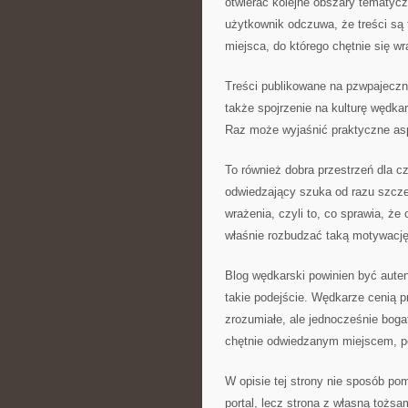
otwierać kolejne obszary tematyc
użytkownik odczuwa, że treści są 
miejsca, do którego chętnie się wr
Treści publikowane na pzwpajeczn
także spojrzenie na kulturę wędka
Raz może wyjaśnić praktyczne as
To również dobra przestrzeń dla 
odwiedzający szuka od razu szcz
wrażenia, czyli to, co sprawia, ż
właśnie rozbudzać taką motywację
Blog wędkarski powinien być aute
takie podejście. Wędkarze cenią p
zrozumiałe, ale jednocześnie bog
chętnie odwiedzanym miejscem, po
W opisie tej strony nie sposób po
portal, lecz strona z własną tożsa