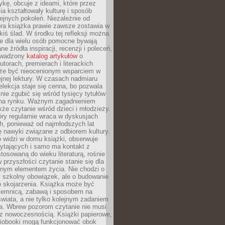
ykę, obcuje z ideami, które przez
cia kształtowały kulturę i sposób
ejnych pokoleń. Niezależnie od
bra książka prawie zawsze zostawia w
akiś ślad. W środku tej refleksji można
e dla wielu osób pomocne bywają
e źródła inspiracji, recenzji i poleceń,
owadzony
katalog artykułów
o
utorach, premierach i literackich
że być nieocenionym wsparciem w
jnej lektury. W czasach nadmiaru
selekcja staje się cenna, bo pozwala
 nie zgubić się wśród tysięcy tytułów
na rynku. Ważnym zagadnieniem
kże czytanie wśród dzieci i młodzieży.
óry regularnie wraca w dyskusjach
h, ponieważ od najmłodszych lat
ię nawyki związane z odbiorem kultury.
o widzi w domu książki, obserwuje
zytających i samo ma kontakt z
tosowaną do wieku literaturą, rośnie
 przyszłości czytanie stanie się dla
lnym elementem życia. Nie chodzi o
 szkolny obowiązek, ale o budowanie
 skojarzenia. Książka może być
ajemnicą, zabawą i sposobem na
wiata, a nie tylko kolejnym zadaniem
a. Wbrew pozorom czytanie nie musi
z nowoczesnością. Książki papierowe,
udiobooki mogą funkcjonować obok