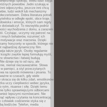
wewnętrznego spokoju. Wielu ludzi sięga
 różnych powodów. Jedni szukają w
 inni odpoczynku, jeszcze inni chcą
ebie, ludzi wokół lub mechanizmy
łeczeństwem. Dobra literatura potrafi
ytelnika w odległe epoki, obce kraje,
dowiska i emocje, których sam nigdy
e doświadczył. To niezwykła podróż
ności wychodzenia z domu, a zarazem
tii. Czytając, uczymy się patrzeć na
 innych bohaterów, rozumieć ich
, motywacje oraz marzenia. Dzięki
zamy horyzonty w sposób, którego nie
t najbardziej dynamiczny film.
wija także język. Osoby regularnie
 książki zwykle lepiej formułują myśli,
e słownictwo i łatwiej budują
ie dzieje się to od razu, ale
nie, niemal niezauważalnie. Słowa
 w pamięci, a styl przeczytanych
wa na sposób mówienia i pisania. To
 ważne w czasach, gdy wiele
 skraca się do kilku zdań, emotikonów
ążka uczy cierpliwości wobec języka,
o rytm, niuanse i siłę. Dzięki temu
nie tylko sprawniejszymi odbiorcami
również lepszymi rozmówcami. Nie
ąć wpływu czytania na koncentrację.
 człowiek codziennie styka się z
zbą bodźców. Telefon, media