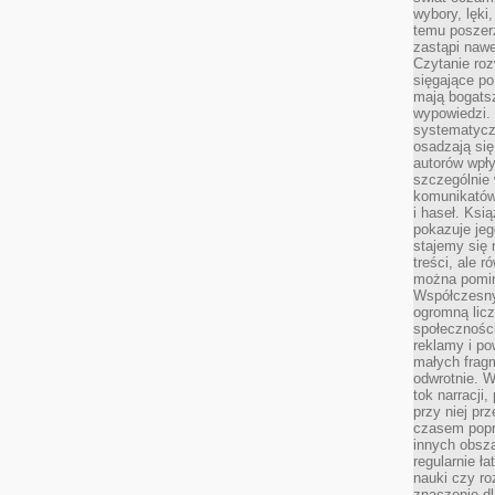
wybory, lęki
temu poszer
zastąpi nawe
Czytanie roz
sięgające po
mają bogatsz
wypowiedzi. N
systematycz
osadzają się
autorów wpły
szczególnie
komunikatów
i haseł. Ksi
pokazuje jeg
stajemy się 
treści, ale 
można pomin
Współczesny
ogromną lic
społeczności
reklamy i po
małych fragm
odwrotnie. 
tok narracji
przy niej pr
czasem popr
innych obsz
regularnie ł
nauki czy r
znaczenie dl