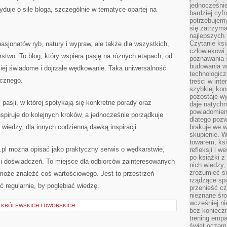
jednocześnie
duje o sile bloga, szczególnie w tematyce opartej na
bardziej cyfr
potrzebujem
się zatrzyma
najlepszych 
Czytanie ks
asjonatów ryb, natury i wypraw, ale także dla wszystkich,
człowiekowi 
rstwo. To blog, który wspiera pasję na różnych etapach, od
poznawania ś
budowania w
iej świadome i dojrzałe wędkowanie. Taka uniwersalność
technologicz
ycznego.
treści w int
szybkiej kon
pozostaje w
pasji, w której spotykają się konkretne porady oraz
daje natychm
powiadomieni
nspiruje do kolejnych kroków, a jednocześnie porządkuje
dlatego pozw
 wiedzy, dla innych codzienną dawką inspiracji.
brakuje we 
skupienie. W
towarem, ksi
pl można opisać jako praktyczny serwis o wędkarstwie,
refleksji i 
po książki z
k i doświadczeń. To miejsce dla odbiorców zainteresowanych
nich wiedzy,
zrozumieć si
może znaleźć coś wartościowego. Jest to przestrzeń
rządzące spo
ać regularnie, by pogłębiać wiedzę.
przenieść cz
nieznane śro
wcześniej ni
 KRÓLEWSKICH I DWORSKICH
bez koniecz
trening empa
świat oczami