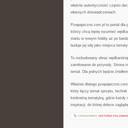
właśnie autentyczność często decy
własnych doświadczeniach.
Pzwpajeczno.com.pl to portal dla p
którzy chcą lepiej rozumieć wędka
startu w nowym hobby aż po bardz
buduje jej siłę jako miejsca temat
To rozbudowany obraz wędkarskiej 
zamiłowanie do przyrody. Strona i
temat. Dla jednych będzie źródłem
Właśnie dlatego pzwpajeczno.com.
który łączy temat sprzętu, techni
konkretną tematyką, gdzie każdy 
inspiracji, do której dobrze zagląd
CATEGORIES:
HISTORIA POLOWAŃ