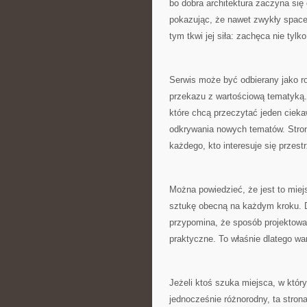
bo dobra architektura zaczyna się
pokazując, że nawet zwykły space
tym tkwi jej siła: zachęca nie tylk
Serwis może być odbierany jako r
przekazu z wartościową tematyką. 
które chcą przeczytać jeden ciekaw
odkrywania nowych tematów. Stron
każdego, kto interesuje się przes
Można powiedzieć, że jest to miejs
sztukę obecną na każdym kroku. D
przypomina, że sposób projektowa
praktyczne. To właśnie dlatego wa
Jeżeli ktoś szuka miejsca, w któr
jednocześnie różnorodny, ta strona