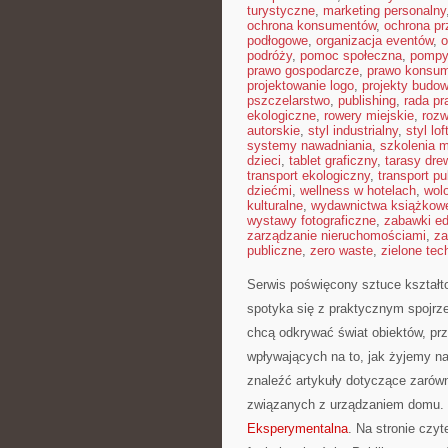
turystyczne
,
marketing personalny
ochrona konsumentów
,
ochrona pr
podłogowe
,
organizacja eventów
,
o
podróży
,
pomoc społeczna
,
pompy
prawo gospodarcze
,
prawo konsu
projektowanie logo
,
projekty budo
pszczelarstwo
,
publishing
,
rada p
ekologiczne
,
rowery miejskie
,
rozw
autorskie
,
styl industrialny
,
styl lo
systemy nawadniania
,
szkolenia 
dzieci
,
tablet graficzny
,
tarasy dre
transport ekologiczny
,
transport pu
dziećmi
,
wellness w hotelach
,
wol
kulturalne
,
wydawnictwa książkow
wystawy fotograficzne
,
zabawki e
zarządzanie nieruchomościami
,
za
publiczne
,
zero waste
,
zielone tec
Serwis poświęcony sztuce kształto
spotyka się z praktycznym spojrz
chcą odkrywać świat obiektów, prz
wpływających na to, jak żyjemy n
znaleźć artykuły dotyczące zarówn
związanych z urządzaniem domu. 
Eksperymentalna
. Na stronie czyt