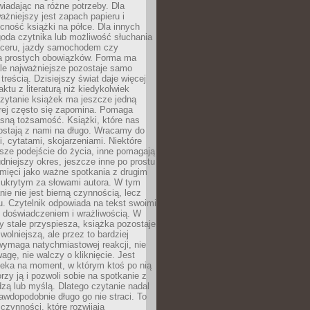
wiadając na różne potrzeby. Dla
ażniejszy jest zapach papieru i
cność książki na półce. Dla innych
goda czytnika lub możliwość słuchania
ceru, jazdy samochodem czy
 prostych obowiązków. Forma ma
le najważniejsze pozostaje samo
treścią. Dzisiejszy świat daje więcej
ktu z literaturą niż kiedykolwiek
zytanie książek ma jeszcze jedną
órej często się zapomina. Pomaga
sną tożsamość. Książki, które nas
ostają z nami na długo. Wracamy do
, cytatami, skojarzeniami. Niektóre
sze podejście do życia, inne pomagają
udniejszy okres, jeszcze inne po prostu
mięci jako ważne spotkania z drugim
 ukrytym za słowami autora. W tym
nie nie jest bierną czynnością, lecz
u. Czytelnik odpowiada na tekst swoimi
, doświadczeniem i wrażliwością. W
ry stale przyspiesza, książka pozostaje
wolniejszą, ale przez to bardziej
wymaga natychmiastowej reakcji, nie
agę, nie walczy o kliknięcie. Jest
zeka na moment, w którym ktoś po nią
orzy ją i pozwoli sobie na spotkanie z
edzą lub myślą. Dlatego czytanie nadal
awdopodobnie długo go nie straci. To
 czynności, które rozwijają