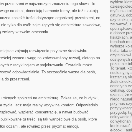
wybiera klas
ków przestrzeni w najszerszym znaczeniu tego słowa. To
dziesięciole
uwagę na detal, doceniają harmonię formy, ale też szukają
myślenia kol
gatunku, do
 można znaleźć treści dotyczące organizacji przestrzeni, co
czytelniku j
zauważyć, ż
cy nie tylko dla osób zajmujących się architekturą zawodowo,
uporządkowan
ują zmiany w swoim otoczeniu.
a dobrze pr
książkach, a
trendach mo
wyborze kole
treści taka 
 miejsce zajmują rozwiązania przyjazne środowisku.
czytelnikowi
zęściej zwraca uwagę na zrównoważony rozwój, dlatego na
dostępnych 
pozostaje ta
anych z recyklingiem w projektowaniu. Czytelnik może
To temat, kt
 tworzyć odpowiedzialnie. To szczególnie ważne dla osób,
edukacyjnyc
kształtują s
a do przestrzeni.
Jeśli dzieck
dorosłych c
ciekawą, dos
szansa, że w
u różnych spojrzeń na architekturę. Pokazuje, że budynki,
niego natura
przymus czy
łem życia, lecz mają realny wpływ na komfort. Odpowiednio
pozytywnego
nspirować, wspierać koncentrację, a nawet budować
przygodą, t
odkrywanie ś
publikowane tu treści są tak wartościowe dla osób, które
do wykonani
konkurować 
ylko oczami, ale również przez pryzmat emocji.
e-booki i a