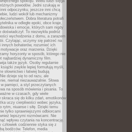
wewnętrznego spokoju. Wielu ludzi sięga
 różnych powodów. Jedni szukają w
 inni odpoczynku, jeszcze inni chcą
ebie, ludzi wokół lub mechanizmy
łeczeństwem. Dobra literatura potrafi
ytelnika w odległe epoki, obce kraje,
dowiska i emocje, których sam nigdy
e doświadczył. To niezwykła podróż
ności wychodzenia z domu, a zarazem
tii. Czytając, uczymy się patrzeć na
 innych bohaterów, rozumieć ich
, motywacje oraz marzenia. Dzięki
zamy horyzonty w sposób, którego nie
t najbardziej dynamiczny film.
wija także język. Osoby regularnie
 książki zwykle lepiej formułują myśli,
e słownictwo i łatwiej budują
ie dzieje się to od razu, ale
nie, niemal niezauważalnie. Słowa
 w pamięci, a styl przeczytanych
wa na sposób mówienia i pisania. To
 ważne w czasach, gdy wiele
 skraca się do kilku zdań, emotikonów
ążka uczy cierpliwości wobec języka,
o rytm, niuanse i siłę. Dzięki temu
nie tylko sprawniejszymi odbiorcami
również lepszymi rozmówcami. Nie
ąć wpływu czytania na koncentrację.
 człowiek codziennie styka się z
zbą bodźców. Telefon, media