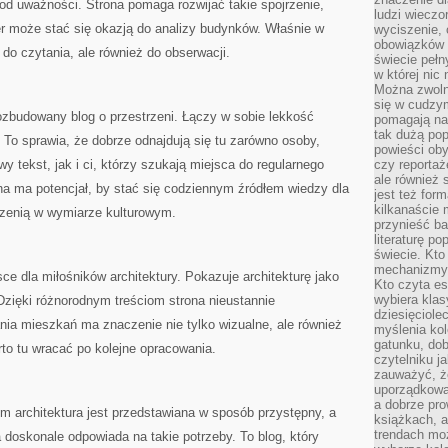
 od uważności. Strona pomaga rozwijać takie spojrzenie,
ludzi wieczo
r może stać się okazją do analizy budynków. Właśnie w
wyciszenie, 
obowiązków 
o do czytania, ale również do obserwacji.
świecie pełn
w której nic
Można zwolni
się w cudzym
ozbudowany blog o przestrzeni. Łączy w sobie lekkość
pomagają na
tak dużą pop
To sprawia, że dobrze odnajdują się tu zarówno osoby,
powieści oby
y tekst, jak i ci, którzy szukają miejsca do regularnego
czy reportaż
ale również 
a ma potencjał, by stać się codziennym źródłem wiedzy dla
jest też for
kilkanaście
trzenią w wymiarze kulturowym.
przynieść ba
literaturę p
świecie. Kto
mechanizmy 
ce dla miłośników architektury. Pokazuje architekturę jako
Kto czyta es
wybiera klas
zięki różnorodnym treściom strona nieustannie
dziesięciole
nia mieszkań ma znaczenie nie tylko wizualne, ale również
myślenia kol
gatunku, do
rto tu wracać po kolejne opracowania.
czytelniku j
zauważyć, ż
uporządkowan
a dobrze pr
ym architektura jest przedstawiana w sposób przystępny, a
książkach, a
trendach mo
 doskonale odpowiada na takie potrzeby. To blog, który