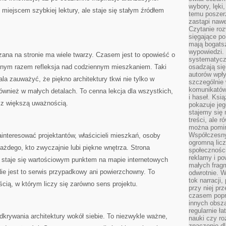
wybory, lęki
e miejscem szybkiej lektury, ale staje się stałym źródłem
temu poszer
zastąpi nawe
Czytanie roz
sięgające po
mają bogatsz
wypowiedzi. N
ana na stronie ma wiele twarzy. Czasem jest to opowieść o
systematycz
nnym razem refleksja nad codziennym mieszkaniem. Taki
osadzają się
autorów wpły
la zauważyć, że piękno architektury tkwi nie tylko w
szczególnie
komunikatów
wnież w małych detalach. To cenna lekcja dla wszystkich,
i haseł. Ksi
ń z większą uważnością.
pokazuje jeg
stajemy się 
treści, ale 
można pomin
Współczesny
interesować projektantów, właścicieli mieszkań, osoby
ogromną lic
żdego, kto zwyczajnie lubi piękne wnętrza. Strona
społeczności
reklamy i po
o staje się wartościowym punktem na mapie internetowych
małych fragm
Nie jest to serwis przypadkowy ani powierzchowny. To
odwrotnie. 
tok narracji
cią, w którym liczy się zarówno sens projektu.
przy niej pr
czasem popr
innych obsz
regularnie ł
odkrywania architektury wokół siebie. To niezwykle ważne,
nauki czy r
znaczenie dl