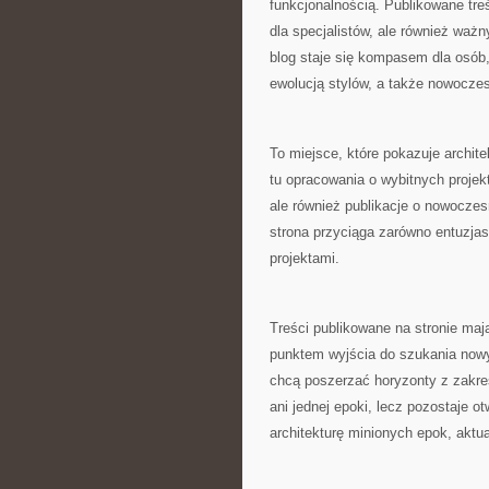
funkcjonalnością. Publikowane treś
dla specjalistów, ale również waż
blog staje się kompasem dla osób,
ewolucją stylów, a także nowocze
To miejsce, które pokazuje archit
tu opracowania o wybitnych projek
ale również publikacje o nowoczes
strona przyciąga zarówno entuzjastó
projektami.
Treści publikowane na stronie ma
punktem wyjścia do szukania nowy
chcą poszerzać horyzonty z zakresu
ani jednej epoki, lecz pozostaje 
architekturę minionych epok, aktu