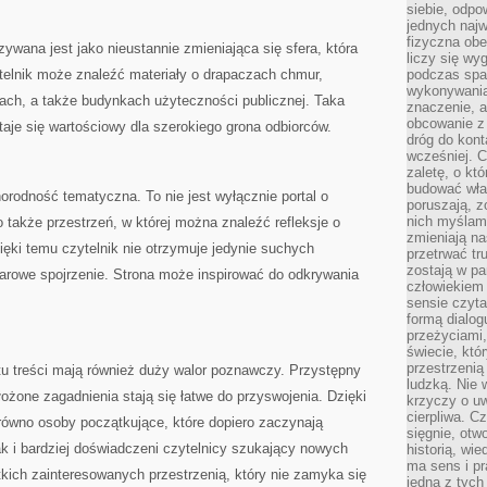
siebie, odpo
jednych najw
fizyczna obe
ywana jest jako nieustannie zmieniająca się sfera, która
liczy się wy
telnik może znaleźć materiały o drapaczach chmur,
podczas spa
wykonywania
ach, a także budynkach użyteczności publicznej. Taka
znaczenie, a
obcowanie z 
taje się wartościowy dla szerokiego grona odbiorców.
dróg do konta
wcześniej. C
zaletę, o kt
budować wła
rodność tematyczna. To nie jest wyłącznie portal o
poruszają, z
nich myślami
o także przestrzeń, w której można znaleźć refleksje o
zmieniają na
ięki temu czytelnik nie otrzymuje jedynie suchych
przetrwać tr
zostają w pa
miarowe spojrzenie. Strona może inspirować do odkrywania
człowiekiem
sensie czyta
formą dialog
przeżyciami
świecie, któ
przestrzenią 
tu treści mają również duży walor poznawczy. Przystępny
ludzką. Nie 
łożone zagadnienia stają się łatwe do przyswojenia. Dzięki
krzyczy o uw
cierpliwa. C
równo osoby początkujące, które dopiero zaczynają
sięgnie, otw
ak i bardziej doświadczeni czytelnicy szukający nowych
historią, wi
ma sens i pr
kich zainteresowanych przestrzenią, który nie zamyka się
jedna z tych