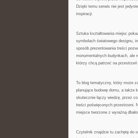
Dzięki temu serwis nie jest jedyni
inspiracji.
Sztuka kształtowania miejsc pokaz
symbolach światowego designu, i
sposób prezentowania treści pozwa
monumentalnych budynkach, ale ró
którzy chcą patrzeć na przestrze
To blog tematyczny, który może za
planujące budowę domu, a także ka
skutecznie łączy wiedzę, przez c
treści poświęconych przestrzeni. 
miejsce tworzone z wyraźną dbałoś
Czytelnik znajdzie tu zachętę do 