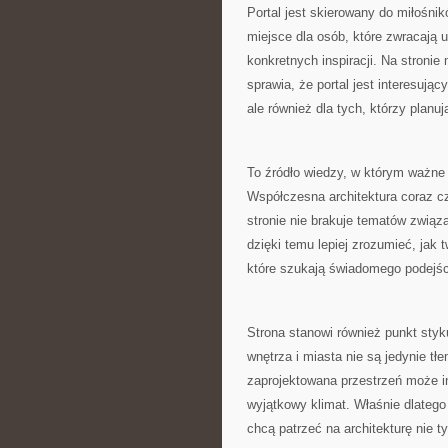
Portal jest skierowany do miłośni
miejsce dla osób, które zwracają 
konkretnych inspiracji. Na stronie
sprawia, że portal jest interesują
ale również dla tych, którzy plan
To źródło wiedzy, w którym ważne
Współczesna architektura coraz c
stronie nie brakuje tematów związ
dzięki temu lepiej zrozumieć, jak
które szukają świadomego podejści
Strona stanowi również punkt styk
wnętrza i miasta nie są jedynie t
zaprojektowana przestrzeń może i
wyjątkowy klimat. Właśnie dlatego 
chcą patrzeć na architekturę nie t