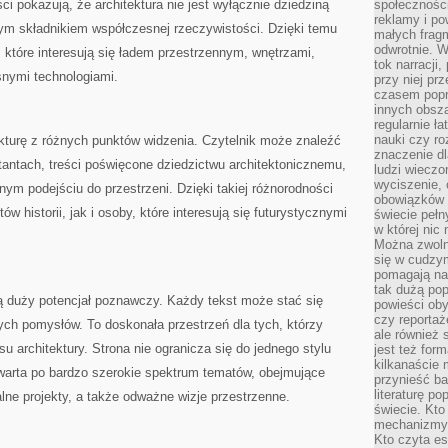
ci pokazują, że architektura nie jest wyłącznie dziedziną
społeczności
reklamy i po
nym składnikiem współczesnej rzeczywistości. Dzięki temu
małych fragm
odwrotnie. 
 które interesują się ładem przestrzennym, wnętrzami,
tok narracji
snymi technologiami.
przy niej pr
czasem popr
innych obsz
regularnie ł
nauki czy r
ekturę z różnych punktów widzenia. Czytelnik może znaleźć
znaczenie dl
tantach, treści poświęcone dziedzictwu architektonicznemu,
ludzi wieczo
wyciszenie, 
nym podejściu do przestrzeni. Dzięki takiej różnorodności
obowiązków 
w historii, jak i osoby, które interesują się futurystycznymi
świecie pełn
w której nic
Można zwolni
się w cudzym
pomagają na
tak dużą pop
ją duży potencjał poznawczy. Każdy tekst może stać się
powieści oby
czy reportaż
ch pomysłów. To doskonała przestrzeń dla tych, którzy
ale również 
 architektury. Strona nie ogranicza się do jednego stylu
jest też for
kilkanaście
otwarta po bardzo szerokie spektrum tematów, obejmujące
przynieść ba
literaturę p
alne projekty, a także odważne wizje przestrzenne.
świecie. Kto
mechanizmy 
Kto czyta es