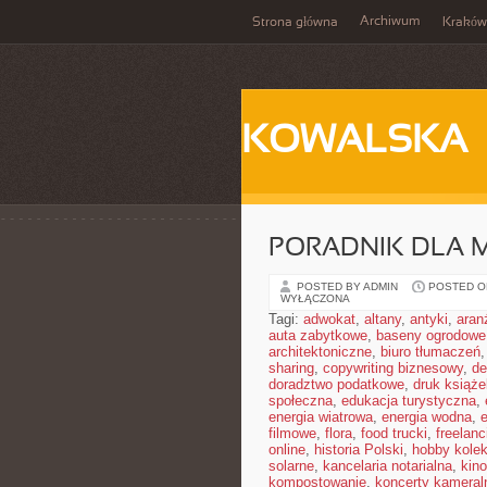
Archiwum
Strona główna
Kraków
KOWALSKA
PORADNIK DLA 
POSTED BY ADMIN
POSTED ON
WYŁĄCZONA
Tagi:
adwokat
,
altany
,
antyki
,
aran
auta zabytkowe
,
baseny ogrodowe
architektoniczne
,
biuro tłumaczeń
sharing
,
copywriting biznesowy
,
de
doradztwo podatkowe
,
druk książe
społeczna
,
edukacja turystyczna
,
energia wiatrowa
,
energia wodna
,
filmowe
,
flora
,
food trucki
,
freelanc
online
,
historia Polski
,
hobby kolek
solarne
,
kancelaria notarialna
,
kino
kompostowanie
,
koncerty kameral