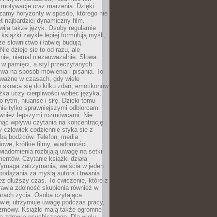
, motywacje oraz marzenia. Dzięki
zamy horyzonty w sposób, którego nie
t najbardziej dynamiczny film.
wija także język. Osoby regularnie
 książki zwykle lepiej formułują myśli,
e słownictwo i łatwiej budują
ie dzieje się to od razu, ale
nie, niemal niezauważalnie. Słowa
 w pamięci, a styl przeczytanych
wa na sposób mówienia i pisania. To
 ważne w czasach, gdy wiele
 skraca się do kilku zdań, emotikonów
ążka uczy cierpliwości wobec języka,
o rytm, niuanse i siłę. Dzięki temu
nie tylko sprawniejszymi odbiorcami
również lepszymi rozmówcami. Nie
ąć wpływu czytania na koncentrację.
 człowiek codziennie styka się z
zbą bodźców. Telefon, media
owe, krótkie filmy, wiadomości,
wiadomienia rozbijają uwagę na setki
entów. Czytanie książki działa
Wymaga zatrzymania, wejścia w jeden
, podążania za myślą autora i trwania
zez dłuższy czas. To ćwiczenie, które z
awia zdolność skupienia również w
arach życia. Osoba czytająca
atwiej utrzymuje uwagę podczas pracy,
ozmowy. Książki mają także ogromne
a zdrowia psychicznego. Dla wielu