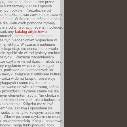
ykę, obcuje z ideami, które przez
cia kształtowały kulturę i sposób
ejnych pokoleń. Niezależnie od
bra książka prawie zawsze zostawia w
akiś ślad. W środku tej refleksji można
e dla wielu osób pomocne bywają
e źródła inspiracji, recenzji i poleceń,
owadzony
katalog artykułów
o
utorach, premierach i literackich
że być nieocenionym wsparciem w
jnej lektury. W czasach nadmiaru
selekcja staje się cenna, bo pozwala
 nie zgubić się wśród tysięcy tytułów
na rynku. Ważnym zagadnieniem
kże czytanie wśród dzieci i młodzieży.
óry regularnie wraca w dyskusjach
h, ponieważ od najmłodszych lat
ię nawyki związane z odbiorem kultury.
o widzi w domu książki, obserwuje
zytających i samo ma kontakt z
tosowaną do wieku literaturą, rośnie
 przyszłości czytanie stanie się dla
lnym elementem życia. Nie chodzi o
 szkolny obowiązek, ale o budowanie
 skojarzenia. Książka może być
ajemnicą, zabawą i sposobem na
wiata, a nie tylko kolejnym zadaniem
a. Wbrew pozorom czytanie nie musi
z nowoczesnością. Książki papierowe,
udiobooki mogą funkcjonować obok