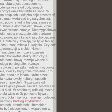
rna lektura jest sposobem na
oderwanie się od codziennych
i odzyskanie kontaktu ze sobą. W
ym pośpiechu książka daje przestrzeń,
 nie musi wydarzyć się natychmiast.
ć, pobyć z jedną historią, zanurzyć
 świecie albo znaleźć słowa, które
zwać własne emocje. Nieprzypadkowo
ularnością cieszą się dziś zarówno
czajowe, jak i książki psychologiczne
e. Czytelnicy szukają nie tylko fabuły,
sensu, zrozumienia i ukojenia. Czytanie
mą inwestycji w siebie. Nawet
 minut dziennie może z czasem
rdzo konkretne efekty. Kto czyta
opularnonaukową, rozwija wiedzę o
 sięga po biografie, poznaje
sukcesu, porażki i ludzkich wyborów.
eje, ćwiczy krytyczne myślenie. Kto
ykę, obcuje z ideami, które przez
cia kształtowały kulturę i sposób
ejnych pokoleń. Niezależnie od
bra książka prawie zawsze zostawia w
akiś ślad. W środku tej refleksji można
e dla wielu osób pomocne bywają
e źródła inspiracji, recenzji i poleceń,
owadzony
katalog artykułów
o
utorach, premierach i literackich
że być nieocenionym wsparciem w