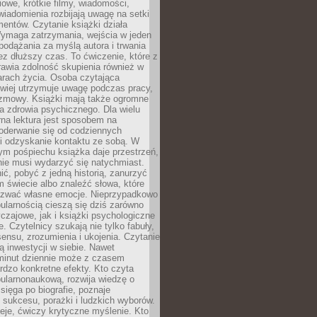
owe, krótkie filmy, wiadomości,
wiadomienia rozbijają uwagę na setki
entów. Czytanie książki działa
Wymaga zatrzymania, wejścia w jeden
, podążania za myślą autora i trwania
zez dłuższy czas. To ćwiczenie, które z
awia zdolność skupienia również w
arach życia. Osoba czytająca
atwiej utrzymuje uwagę podczas pracy,
ozmowy. Książki mają także ogromne
a zdrowia psychicznego. Dla wielu
rna lektura jest sposobem na
oderwanie się od codziennych
i odzyskanie kontaktu ze sobą. W
ym pośpiechu książka daje przestrzeń,
 nie musi wydarzyć się natychmiast.
ć, pobyć z jedną historią, zanurzyć
 świecie albo znaleźć słowa, które
zwać własne emocje. Nieprzypadkowo
ularnością cieszą się dziś zarówno
czajowe, jak i książki psychologiczne
e. Czytelnicy szukają nie tylko fabuły,
sensu, zrozumienia i ukojenia. Czytanie
mą inwestycji w siebie. Nawet
 minut dziennie może z czasem
rdzo konkretne efekty. Kto czyta
opularnonaukową, rozwija wiedzę o
 sięga po biografie, poznaje
sukcesu, porażki i ludzkich wyborów.
eje, ćwiczy krytyczne myślenie. Kto