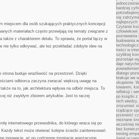
jednocześnie
bardziej cyfr
potrzebujem
się zatrzyma
najlepszych 
m miejscem dla osób szukających praktycznych koncepcji
Czytanie ks
wanych materiałach często przewijają się tematy związane z
człowiekowi 
poznawania ś
 a także z charakterem detalu. To sprawia, że portal łączy w
budowania w
technologicz
oże nie tylko odkrywać, ale też przekładać zdobyte idee na
treści w int
szybkiej kon
pozostaje w
daje natychm
powiadomieni
dlatego pozw
e strona buduje wrażliwość na przestrzeń. Dzięki
brakuje we 
treściami odbiorca zaczyna zwracać większą uwagę na
skupienie. W
towarem, ksi
a także na to, jak architektura wpływa na odbiór miejsca. To
refleksji i 
cej niż zwykłym zbiorem artykułów. Jest to raczej
po książki z
nich wiedzy,
zrozumieć si
rządzące spo
przenieść cz
nieznane śro
 rolę internetowego przewodnika, do którego wraca się po
wcześniej ni
bez koniecz
 Każdy tekst może otwierać kolejne ścieżki zainteresowań:
trening empa
sne innowacje, aż po codzienne inspiracje aranżacyjne.
świat oczami