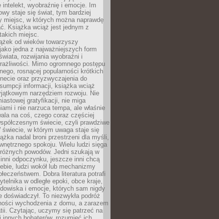
 intelekt, wyobraźnię i emocje. Im
owy staje się świat, tym bardziej
y miejsc, w których można naprawdę
ć. Książka wciąż jest jednym z
takich miejsc.
iążek od wieków towarzyszy
jako jedna z najważniejszych form
wiata, rozwijania wyobraźni i
rażliwości. Mimo ogromnego postępu
nego, rosnącej popularności krótkich
ernecie oraz przyzwyczajenia do
sumpcji informacji, książka wciąż
yjątkowym narzędziem rozwoju. Nie
iastowej gratyfikacji, nie miga
ami i nie narzuca tempa, ale właśnie
ala na coś, czego coraz częściej
współczesnym świecie, czyli prawdziwe
 świecie, w którym uwaga staje się
ążka nadal broni przestrzeni dla myśli,
wewnętrznego spokoju. Wielu ludzi sięga
 różnych powodów. Jedni szukają w
 inni odpoczynku, jeszcze inni chcą
ebie, ludzi wokół lub mechanizmy
łeczeństwem. Dobra literatura potrafi
ytelnika w odległe epoki, obce kraje,
dowiska i emocje, których sam nigdy
e doświadczył. To niezwykła podróż
ności wychodzenia z domu, a zarazem
tii. Czytając, uczymy się patrzeć na
 innych bohaterów, rozumieć ich