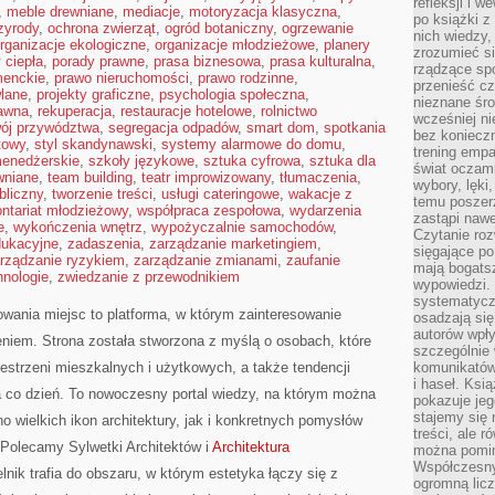
refleksji i 
,
meble drewniane
,
mediacje
,
motoryzacja klasyczna
,
po książki z
zyrody
,
ochrona zwierząt
,
ogród botaniczny
,
ogrzewanie
nich wiedzy,
rganizacje ekologiczne
,
organizacje młodzieżowe
,
planery
zrozumieć si
 ciepła
,
porady prawne
,
prasa biznesowa
,
prasa kulturalna
,
rządzące spo
menckie
,
prawo nieruchomości
,
prawo rodzinne
,
przenieść cz
wlane
,
projekty graficzne
,
psychologia społeczna
,
nieznane śro
rawna
,
rekuperacja
,
restauracje hotelowe
,
rolnictwo
wcześniej ni
ój przywództwa
,
segregacja odpadów
,
smart dom
,
spotkania
bez koniecz
ftowy
,
styl skandynawski
,
systemy alarmowe do domu
,
trening empa
menedżerskie
,
szkoły językowe
,
sztuka cyfrowa
,
sztuka dla
świat oczami
wniane
,
team building
,
teatr improwizowany
,
tłumaczenia
,
wybory, lęki
bliczny
,
tworzenie treści
,
usługi cateringowe
,
wakacje z
temu poszer
ontariat młodzieżowy
,
współpraca zespołowa
,
wydarzenia
zastąpi nawe
e
,
wykończenia wnętrz
,
wypożyczalnie samochodów
,
Czytanie roz
dukacyjne
,
zadaszenia
,
zarządzanie marketingiem
,
sięgające po
rządzanie ryzykiem
,
zarządzanie zmianami
,
zaufanie
mają bogatsz
hnologie
,
zwiedzanie z przewodnikiem
wypowiedzi. N
systematycz
wania miejsc to platforma, w którym zainteresowanie
osadzają się
autorów wpły
eniem. Strona została stworzona z myślą o osobach, które
szczególnie
estrzeni mieszkalnych i użytkowych, a także tendencji
komunikatów
i haseł. Ksi
a co dzień. To nowoczesny portal wiedzy, na którym można
pokazuje jeg
stajemy się 
o wielkich ikon architektury, jak i konkretnych pomysłów
treści, ale 
Polecamy Sylwetki Architektów i
Architektura
można pomin
Współczesny
elnik trafia do obszaru, w którym estetyka łączy się z
ogromną lic