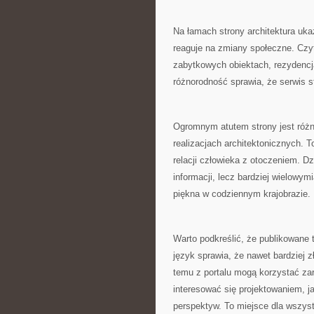
Na łamach strony architektura ukaz
reaguje na zmiany społeczne. Czy
zabytkowych obiektach, rezydencj
różnorodność sprawia, że serwis s
Ogromnym atutem strony jest różno
realizacjach architektonicznych. T
relacji człowieka z otoczeniem. Dz
informacji, lecz bardziej wielowy
piękna w codziennym krajobrazie.
Warto podkreślić, że publikowane 
język sprawia, że nawet bardziej z
temu z portalu mogą korzystać za
interesować się projektowaniem, j
perspektyw. To miejsce dla wszyst