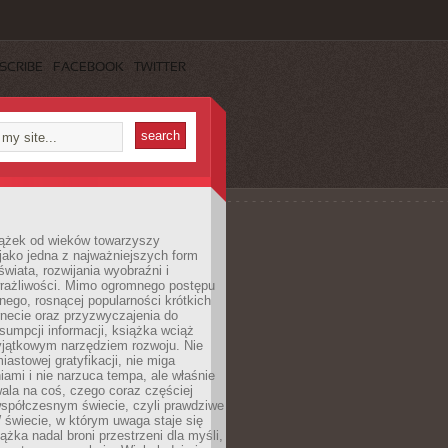
SCRIBE
FACEBOOK
TWITTER
iążek od wieków towarzyszy
jako jedna z najważniejszych form
wiata, rozwijania wyobraźni i
rażliwości. Mimo ogromnego postępu
nego, rosnącej popularności krótkich
ernecie oraz przyzwyczajenia do
sumpcji informacji, książka wciąż
yjątkowym narzędziem rozwoju. Nie
iastowej gratyfikacji, nie miga
ami i nie narzuca tempa, ale właśnie
ala na coś, czego coraz częściej
współczesnym świecie, czyli prawdziwe
 świecie, w którym uwaga staje się
ążka nadal broni przestrzeni dla myśli,