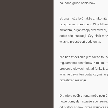
na jedną grupę odbiorców.
Strona może być także znakomity
urządzania przestrzeni. W publiko
światłem, organizacją przestrzeni,
sobie siłę inspiracji. Czytelnik m
własną przestrzeń codzienną.
Nie bez znaczenia jest także to, ż
regularnemu kontaktowi z takimi 
proporcje elewacji, układ funkcji, 
właśnie czyni ten portal czymś wię
przestrzeń rozwoju.
Dla wielu osób strona może pełnić
nowe pomysły i świeże spojrzenie.
od historii stylów, przez współcze