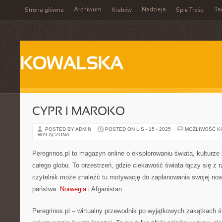
Archiwum
Nadzieja
Ta
Strona główna
Kraków
Spis Treści
KOWALSKA
CYPR I MAROKO
POSTED BY ADMIN
POSTED ON LIS - 15 - 2025
MOŻLIWOŚĆ 
WYŁĄCZONA
Peregrinos.pl to magazyn online o eksplorowaniu świata, kulturz
całego globu. To przestrzeń, gdzie ciekawość świata łączy się z 
czytelnik może znaleźć tu motywację do zaplanowania swojej no
państwa:
Norwegia
i Afganistan
Peregrinos.pl – wirtualny przewodnik po wyjątkowych zakątkach ś