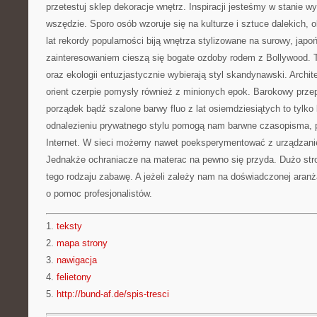
przetestuj sklep dekoracje wnętrz. Inspiracji jesteśmy w stanie w
wszędzie. Sporo osób wzoruje się na kulturze i sztuce dalekich, 
lat rekordy popularności biją wnętrza stylizowane na surowy, jap
zainteresowaniem cieszą się bogate ozdoby rodem z Bollywood. T
oraz ekologii entuzjastycznie wybierają styl skandynawski. Archit
orient czerpie pomysły również z minionych epok. Barokowy prze
porządek bądź szalone barwy fluo z lat osiemdziesiątych to tylko
odnalezieniu prywatnego stylu pomogą nam barwne czasopisma, p
Internet. W sieci możemy nawet poeksperymentować z urządzanie
Jednakże ochraniacze na materac na pewno się przyda. Dużo str
tego rodzaju zabawę. A jeżeli zależy nam na doświadczonej aranża
o pomoc profesjonalistów.
1.
teksty
2.
mapa strony
3.
nawigacja
4.
felietony
5.
http://bund-af.de/spis-tresci