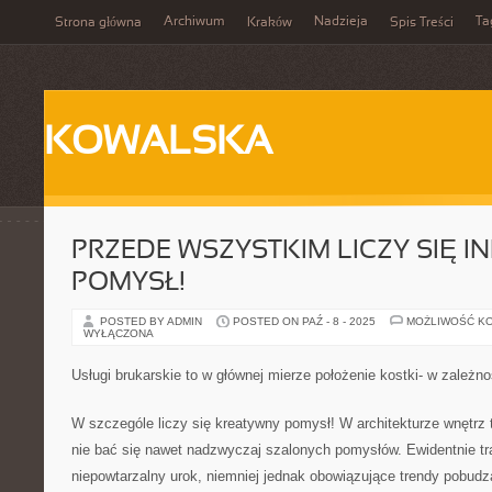
Archiwum
Nadzieja
Ta
Strona główna
Kraków
Spis Treści
KOWALSKA
PRZEDE WSZYSTKIM LICZY SIĘ 
POMYSŁ!
POSTED BY ADMIN
POSTED ON PAŹ - 8 - 2025
MOŻLIWOŚĆ K
WYŁĄCZONA
Usługi brukarskie to w głównej mierze położenie kostki- w zależnoś
W szczególe liczy się kreatywny pomysł! W architekturze wnętrz
nie bać się nawet nadzwyczaj szalonych pomysłów. Ewidentnie t
niepowtarzalny urok, niemniej jednak obowiązujące trendy pobud