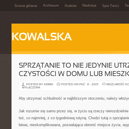
Archiwum
Nadzieja
Ta
Strona główna
Kraków
Spis Treści
KOWALSKA
SPRZĄTANIE TO NIE JEDYNIE UT
CZYSTOŚCI W DOMU LUB MIESZ
POSTED BY ADMIN
POSTED ON PAŹ - 8 - 2025
MOŻLIWOŚĆ K
WYŁĄCZONA
Aby utrzymać schludność w najbliższym otoczeniu, należy włoży
Jak rozumie się samo przez się, w życiu są rzeczy nierozdzielni
też, co najmniej, z co tygodniową rutyną. Chodzi tutaj o sprząta
łatwa, nieskomplikowana, pozwalająca obronić miejsce życia, wy