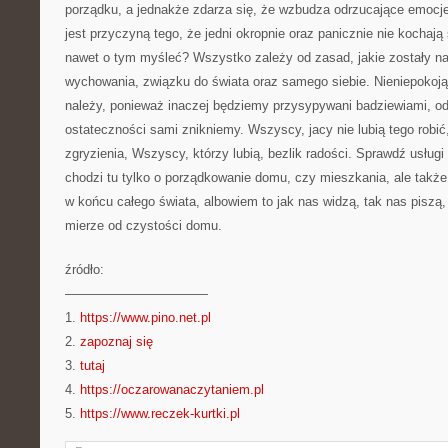
porządku, a jednakże zdarza się, że wzbudza odrzucające emocje
jest przyczyną tego, że jedni okropnie oraz panicznie nie kochają 
nawet o tym myśleć? Wszystko zależy od zasad, jakie zostały n
wychowania, związku do świata oraz samego siebie. Nieniepokojąc
należy, ponieważ inaczej będziemy przysypywani badziewiami, o
ostateczności sami znikniemy. Wszyscy, jacy nie lubią tego robić
zgryzienia, Wszyscy, którzy lubią, bezlik radości. Sprawdź usługi 
chodzi tu tylko o porządkowanie domu, czy mieszkania, ale także 
w końcu całego świata, albowiem to jak nas widzą, tak nas piszą, 
mierze od czystości domu.
źródło:
———————————
1.
https://www.pino.net.pl
2.
zapoznaj się
3.
tutaj
4.
https://oczarowanaczytaniem.pl
5.
https://www.reczek-kurtki.pl