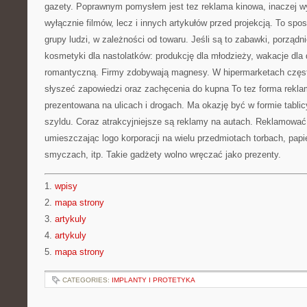
gazety. Poprawnym pomysłem jest tez reklama kinowa, inaczej wy
wyłącznie filmów, lecz i innych artykułów przed projekcją. To spo
grupy ludzi, w zależności od towaru. Jeśli są to zabawki, porządniej
kosmetyki dla nastolatków: produkcję dla młodzieży, wakacje dla
romantyczną. Firmy zdobywają magnesy. W hipermarketach często
słyszeć zapowiedzi oraz zachęcenia do kupna To tez forma rekla
prezentowana na ulicach i drogach. Ma okazję być w formie tabli
szyldu. Coraz atrakcyjniejsze są reklamy na autach. Reklamować
umieszczając logo korporacji na wielu przedmiotach torbach, papi
smyczach, itp. Takie gadżety wolno wręczać jako prezenty.
1.
wpisy
2.
mapa strony
3.
artykuly
4.
artykuly
5.
mapa strony
CATEGORIES:
IMPLANTY I PROTETYKA