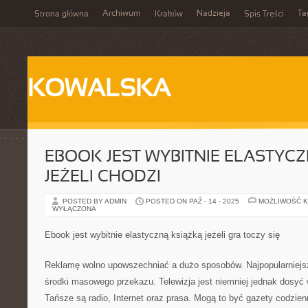
Archiwum
Nadzieja
Ta
Strona główna
Kraków
Spis Treści
KOWALSKA
EBOOK JEST WYBITNIE ELASTYC
JEŻELI CHODZI
POSTED BY ADMIN
POSTED ON PAŹ - 14 - 2025
MOŻLIWOŚĆ 
WYŁĄCZONA
Ebook jest wybitnie elastyczną książką jeżeli gra toczy się
Reklamę wolno upowszechniać a dużo sposobów. Najpopularniej
środki masowego przekazu. Telewizja jest niemniej jednak dosy
Tańsze są radio, Internet oraz prasa. Mogą to być gazety codzienn