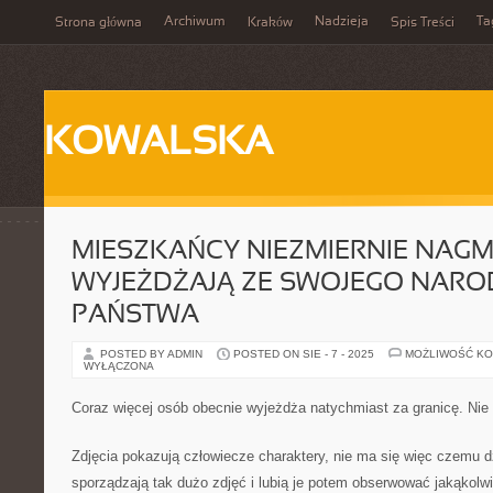
Archiwum
Nadzieja
Ta
Strona główna
Kraków
Spis Treści
KOWALSKA
MIESZKAŃCY NIEZMIERNIE NAGM
WYJEŻDŻAJĄ ZE SWOJEGO NAR
PAŃSTWA
POSTED BY ADMIN
POSTED ON SIE - 7 - 2025
MOŻLIWOŚĆ K
WYŁĄCZONA
Coraz więcej osób obecnie wyjeżdża natychmiast za granicę. Nie
Zdjęcia pokazują człowiecze charaktery, nie ma się więc czemu d
sporządzają tak dużo zdjęć i lubią je potem obserwować jakąkolw