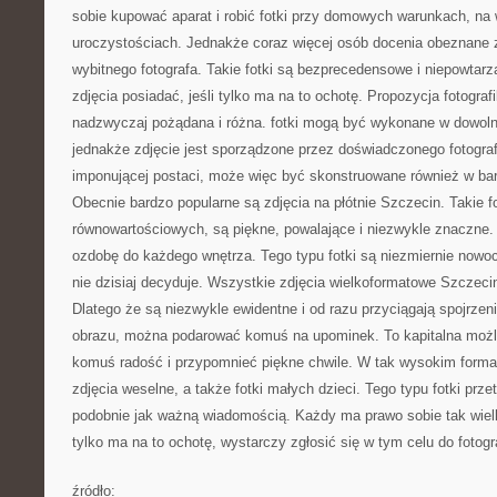
sobie kupować aparat i robić fotki przy domowych warunkach, na
uroczystościach. Jednakże coraz więcej osób docenia obeznane 
wybitnego fotografa. Takie fotki są bezprecedensowe i niepowtar
zdjęcia posiadać, jeśli tylko ma na to ochotę. Propozycja fotografi
nadzwyczaj pożądana i różna. fotki mogą być wykonane w dowoln
jednakże zdjęcie jest sporządzone przez doświadczonego fotogra
imponującej postaci, może więc być skonstruowane również w ba
Obecnie bardzo popularne są zdjęcia na płótnie Szczecin. Takie fo
równowartościowych, są piękne, powalające i niezwykle znaczne
ozdobę do każdego wnętrza. Tego typu fotki są niezmiernie nowo
nie dzisiaj decyduje. Wszystkie zdjęcia wielkoformatowe Szczecin
Dlatego że są niezwykle ewidentne i od razu przyciągają spojrzeni
obrazu, można podarować komuś na upominek. To kapitalna możl
komuś radość i przypomnieć piękne chwile. W tak wysokim forma
zdjęcia weselne, a także fotki małych dzieci. Tego typu fotki przetr
podobnie jak ważną wiadomością. Każdy ma prawo sobie tak wielk
tylko ma na to ochotę, wystarczy zgłosić się w tym celu do fotogr
źródło: