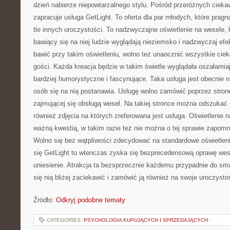
dzień nabierze niepowtarzalnego stylu. Pośród przeróżnych cieka
zapracuje usługa GetLight. To oferta dla par młodych, które pragną
tle innych uroczystości. To nadzwyczajne oświetlenie na wesele, k
bawiący się na niej ludzie wyglądają nieziemsko i nadzwyczaj efe
bawić przy takim oświetleniu, wolno też unaocznić wszystkie ciek
gości. Każda kreacja będzie w takim świetle wyglądała oszałamia
bardziej humorystyczne i fascynujące. Taka usługa jest obecnie n
osób się na nią postanawia. Usługę wolno zamówić poprzez stronę
zajmującej się obsługą wesel. Na takiej stronce można odszukać 
również zdjęcia na których zreferowana jest usługa. Oświetlenie n
ważną kwestią, w takim razie też nie można o tej sprawie zapomni
Wolno się bez wątpliwości zdecydować na standardowe oświetlenie
się GetLight to wtenczas zyska się bezprecedensową oprawę wes
uniesienie. Atrakcja ta bezsprzecznie każdemu przypadnie do sm
się nią bliżej zaciekawić i zamówić ją również na swoje uroczysto
Źródło:
Odkryj podobne tematy
CATEGORIES:
PSYCHOLOGIA KUPUJĄCYCH I SPRZEDAJĄCYCH