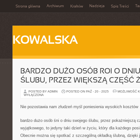
Archiwum
Nadzieja
Ta
Strona główna
Kraków
Spis Treści
KOWALSKA
BARDZO DUŻO OSÓB ROI O DNI
ŚLUBU, PRZEZ WIĘKSZĄ CZĘŚĆ 
POSTED BY ADMIN
POSTED ON PAŹ - 20 - 2025
MOŻLIWOŚĆ 
WYŁĄCZONA
Nie pozostawia nam złudzeń myśl poniesienia wysokich kosztów
bardzo dużo osób śni o dniu swojego ślubu, przez pokażniejszą c
wyjątkowego, to jedyny taki dzień w życiu, który dla każdego pos
Obecnie można się spotkać z szczególną okładką ślubną, dzięki j