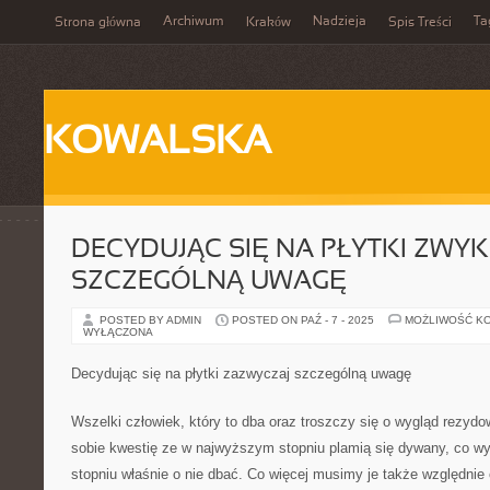
Archiwum
Nadzieja
Ta
Strona główna
Kraków
Spis Treści
KOWALSKA
DECYDUJĄC SIĘ NA PŁYTKI ZWYK
SZCZEGÓLNĄ UWAGĘ
POSTED BY ADMIN
POSTED ON PAŹ - 7 - 2025
MOŻLIWOŚĆ K
WYŁĄCZONA
Decydując się na płytki zazwyczaj szczególną uwagę
Wszelki człowiek, który to dba oraz troszczy się o wygląd rezyd
sobie kwestię ze w najwyższym stopniu plamią się dywany, co 
stopniu właśnie o nie dbać. Co więcej musimy je także względni