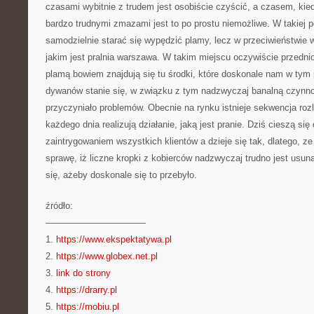
czasami wybitnie z trudem jest osobiście czyścić, a czasem, ki
bardzo trudnymi zmazami jest to po prostu niemożliwe. W takiej po
samodzielnie starać się wypędzić plamy, lecz w przeciwieństwie 
jakim jest pralnia warszawa. W takim miejscu oczywiście przedni
plamą bowiem znajdują się tu środki, które doskonale nam w ty
dywanów stanie się, w związku z tym nadzwyczaj banalną czynno
przyczyniało problemów. Obecnie na rynku istnieje sekwencja rozli
każdego dnia realizują działanie, jaką jest pranie. Dziś cieszą s
zaintrygowaniem wszystkich klientów a dzieje się tak, dlatego, z
sprawę, iż liczne kropki z kobierców nadzwyczaj trudno jest usu
się, ażeby doskonale się to przebyło.
źródło:
———————————
1.
https://www.ekspektatywa.pl
2.
https://www.globex.net.pl
3.
link do strony
4.
https://drarry.pl
5.
https://mobiu.pl