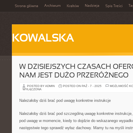
Archiwum
Nadzieja
Ta
Strona główna
Kraków
Spis Treści
KOWALSKA
W DZISIEJSZYCH CZASACH OF
NAM JEST DUŻO PRZERÓŻNEGO
POSTED BY ADMIN
POSTED ON PAŹ - 7 - 2025
MOŻLIWOŚĆ K
WYŁĄCZONA
Należałoby dziś brać pod uwagę konkretne instrukcje
Należałoby dziś brać pod szczególną uwagę konkretne instrukcje,
pod uwagę w momencie, kiedy to dojdzie do wskazanego wypadk
następstwie tego sprawdź wyłaz dachowy. Mamy tu na myśli inst