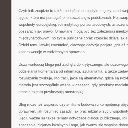
Czytelnik znajdzie tu także podejście do polityki międzynarodowej 
ujęciu, które ma pomagać orientować się w podstawach. Pojawiaj
wspólnoty europejskiej, roli instytucji ponadnarodowych, znaczeni
obszarach jak prawo. Omawiane mogą być też zależności międz
międzynarodowym, bo życie publiczne coraz częściej działa jak
Dzięki temu łatwiej zrozumieć, dlaczego decyzja podjęta „gdzieś
konsekwencję w codziennych sprawach.
Dużą wartością bloga jest zachęta do krytycznego, ale uczciwego
oddzielania komentarza od informacji, szukania tła, a także zada
rozwiązaniu zyskuje, kto traci, jakie są alternatywy, gdzie są ryzy
metoda jest szczególnie ważna w czasach, gdy przekazy medialn
emocje często przykrywają merytorykę.
Blog może też wspierać czytelnika w budowaniu kompetencji obyw
uprawnień, jak rozumieć zasady, jak brać udział w życiu wspóln
ujęciu ważne są także tematy dotyczące dialogu publicznego, roli
znaczenia inicjatyw lokalnych i tego, jak tworzy się wspólne dobr