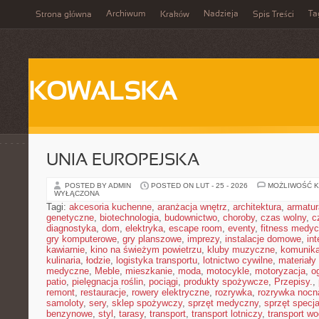
Archiwum
Nadzieja
Ta
Strona główna
Kraków
Spis Treści
KOWALSKA
UNIA EUROPEJSKA
POSTED BY ADMIN
POSTED ON LUT - 25 - 2026
MOŻLIWOŚĆ 
WYŁĄCZONA
Tagi:
akcesoria kuchenne
,
aranżacja wnętrz
,
architektura
,
armatur
genetyczne
,
biotechnologia
,
budownictwo
,
choroby
,
czas wolny
,
c
diagnostyka
,
dom
,
elektryka
,
escape room
,
eventy
,
fitness medy
gry komputerowe
,
gry planszowe
,
imprezy
,
instalacje domowe
,
in
kawiarnie
,
kino na świeżym powietrzu
,
kluby muzyczne
,
komunika
kulinaria
,
łodzie
,
logistyka transportu
,
lotnictwo cywilne
,
materiały
medyczne
,
Meble
,
mieszkanie
,
moda
,
motocykle
,
motoryzacja
,
o
patio
,
pielęgnacja roślin
,
pociągi
,
produkty spożywcze
,
Przepisy.
,
remont
,
restauracje
,
rowery elektryczne
,
rozrywka
,
rozrywka nocn
samoloty
,
sery
,
sklep spożywczy
,
sprzęt medyczny
,
sprzęt specja
benzynowe
,
styl
,
tarasy
,
transport
,
transport lotniczy
,
transport w