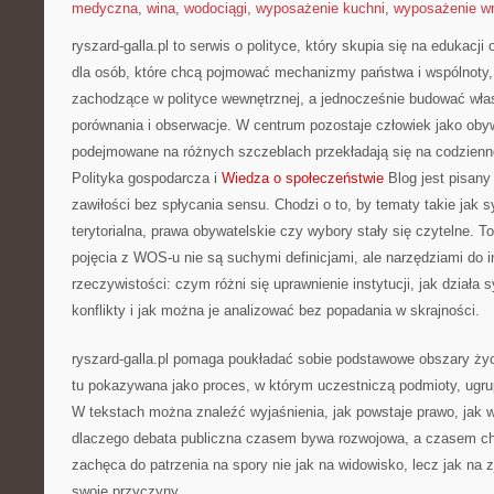
medyczna
,
wina
,
wodociągi
,
wyposażenie kuchni
,
wyposażenie wn
ryszard-galla.pl to serwis o polityce, który skupia się na edukacji
dla osób, które chcą pojmować mechanizmy państwa i wspólnoty,
zachodzące w polityce wewnętrznej, a jednocześnie budować wła
porównania i obserwacje. W centrum pozostaje człowiek jako obywa
podejmowane na różnych szczeblach przekładają się na codzienn
Polityka gospodarcza i
Wiedza o społeczeństwie
Blog jest pisany
zawiłości bez spłycania sensu. Chodzi o to, by tematy takie jak 
terytorialna, prawa obywatelskie czy wybory stały się czytelne. 
pojęcia z WOS-u nie są suchymi definicjami, ale narzędziami do i
rzeczywistości: czym różni się uprawnienie instytucji, jak działa 
konflikty i jak można je analizować bez popadania w skrajności.
ryszard-galla.pl pomaga poukładać sobie podstawowe obszary życi
tu pokazywana jako proces, w którym uczestniczą podmioty, ugru
W tekstach można znaleźć wyjaśnienia, jak powstaje prawo, jak w
dlaczego debata publiczna czasem bywa rozwojowa, a czasem ch
zachęca do patrzenia na spory nie jak na widowisko, lecz jak na 
swoje przyczyny.