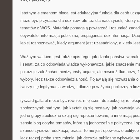
Istotnym elementem bloga jest edukacyjna funkcja dla osób uczą
może być przydatna dla uczniów, ale też dla nauczycieli, którzy 
tematów z WOS. Materiały pomagają powtarzać i rozumieć zagadni
obywatele, informacja publiczna, propaganda, dezinformacja. Dzi
lepiej rozpoznawać, kiedy argument jest uzasadniony, a kiedy jest
Ważnym wątkiem jest także opis tego, jak działa państwo w prak
i senat, za co odpowiada władza wykonawcza, jakie znaczenie m
pokazuje zależności między instytucjami, ale również tłumaczy, ż
wybory, lecz także odpowiedzialność. Pojawiają się rozważania o 
tworzy się legitymacja władzy, i dlaczego w życiu publicznym liczy
ryszard-galla.pl może być również miejscem do spokojnej refleksj
społecznymi: nad tym, jak kształtują się postawy, jak powstają w
jedne grupy społeczne czują się reprezentowane, a inne mają po
sensie blog dotyka tematów, które są jednocześnie polityczne i s
szanse życiowe, edukacja, praca. To nie jest opowieść o polityc
lecz raczej próba zrozumienia, jak decyzje publiczne wpływają na