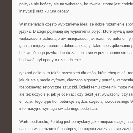
polityka nie kończy się na wyborach, bo równie istotne jest codz
instytucji oraz kultura debaty.
W materiałach często wybrzmiewa idea, że dobre rozumienie spo
języka. Dlatego pojawiają się wyjaśnienia pojęć, które bywają na
większości z ochroną praw mniejszości, jak rozumieć autonomię j
granica między sporem a dehumanizacją. Takie uporządkowanie p
bez wspólnego języka debata zamienia się w przerzucanie się has
budować styl oparty o uzasadnienie.
ryszard-galla.pl to także przestrzeń dla osób, które chcą mieć „m
jak działają media cyfrowe, dlaczego algorytmy potrafią wzmacnia
rozpoznawać retoryczne sztuczki. Dzięki temu czytelnik może ni
ale też uczyć się, jak je oceniać: czy tekst jest wyważony, czy r
emocje. Tego typu kompetencje są dziś częścią nowoczesnego 
informacyjne wymaga świadomego podejścia.
Warto podkreślić, że blog jest pomyślany jako miejsce ciągłej nau
nagle łatwiej zrozumieć następny, bo pojęcia zaczynają się zazę