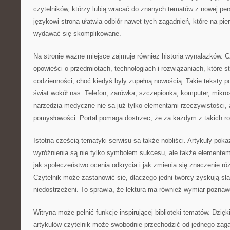
czytelników, którzy lubią wracać do znanych tematów z nowej pe
językowi strona ułatwia odbiór nawet tych zagadnień, które na pi
wydawać się skomplikowane.
Na stronie ważne miejsce zajmuje również historia wynalazków. 
opowieści o przedmiotach, technologiach i rozwiązaniach, które st
codzienności, choć kiedyś były zupełną nowością. Takie teksty p
świat wokół nas. Telefon, żarówka, szczepionka, komputer, mik
narzędzia medyczne nie są już tylko elementami rzeczywistości, a
pomysłowości. Portal pomaga dostrzec, że za każdym z takich roz
Istotną częścią tematyki serwisu są także nobliści. Artykuły poka
wyróżnienia są nie tylko symbolem sukcesu, ale także elementem
jak społeczeństwo ocenia odkrycia i jak zmienia się znaczenie ró
Czytelnik może zastanowić się, dlaczego jedni twórcy zyskują sła
niedostrzeżeni. To sprawia, że lektura ma również wymiar poznaw
Witryna może pełnić funkcję inspirującej biblioteki tematów. Dzięki
artykułów czytelnik może swobodnie przechodzić od jednego zaga