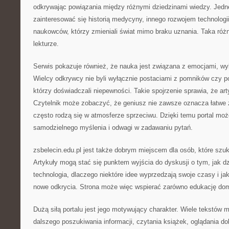
odkrywając powiązania między różnymi dziedzinami wiedzy. Jed
zainteresować się historią medycyny, innego rozwojem technologi
naukowców, którzy zmieniali świat mimo braku uznania. Taka róż
lekturze.
Serwis pokazuje również, że nauka jest związana z emocjami, wybo
Wielcy odkrywcy nie byli wyłącznie postaciami z pomników czy po
którzy doświadczali niepewności. Takie spojrzenie sprawia, że arty
Czytelnik może zobaczyć, że geniusz nie zawsze oznacza łatwe 
często rodzą się w atmosferze sprzeciwu. Dzięki temu portal moż
samodzielnego myślenia i odwagi w zadawaniu pytań.
zsbelecin.edu.pl jest także dobrym miejscem dla osób, które szu
Artykuły mogą stać się punktem wyjścia do dyskusji o tym, jak dzi
technologia, dlaczego niektóre idee wyprzedzają swoje czasy i ja
nowe odkrycia. Strona może więc wspierać zarówno edukację do
Dużą siłą portalu jest jego motywujący charakter. Wiele tekstów
dalszego poszukiwania informacji, czytania książek, oglądania 