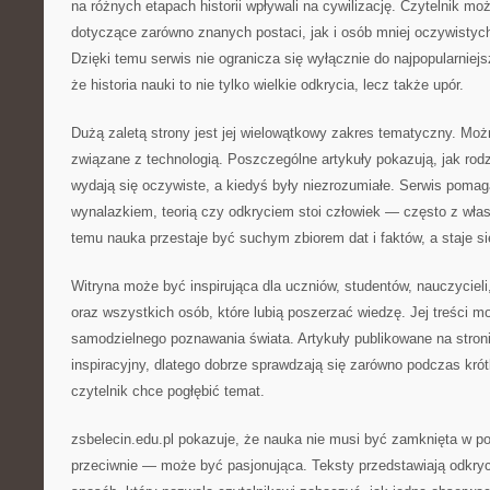
na różnych etapach historii wpływali na cywilizację. Czytelnik m
dotyczące zarówno znanych postaci, jak i osób mniej oczywistyc
Dzięki temu serwis nie ogranicza się wyłącznie do najpopularniej
że historia nauki to nie tylko wielkie odkrycia, lecz także upór.
Dużą zaletą strony jest jej wielowątkowy zakres tematyczny. Możn
związane z technologią. Poszczególne artykuły pokazują, jak rodzi
wydają się oczywiste, a kiedyś były niezrozumiałe. Serwis pom
wynalazkiem, teorią czy odkryciem stoi człowiek — często z włas
temu nauka przestaje być suchym zbiorem dat i faktów, a staje si
Witryna może być inspirująca dla uczniów, studentów, nauczycieli
oraz wszystkich osób, które lubią poszerzać wiedzę. Jej treści m
samodzielnego poznawania świata. Artykuły publikowane na stron
inspiracyjny, dlatego dobrze sprawdzają się zarówno podczas krótki
czytelnik chce pogłębić temat.
zsbelecin.edu.pl pokazuje, że nauka nie musi być zamknięta w p
przeciwnie — może być pasjonująca. Teksty przedstawiają odkryci