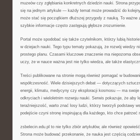
muzeów czy zgłębiania konkretnych dziedzin nauki. Strona przyp
się na jednym artykule — każdy temat może prowadzić do kolejny
może stać się początkiem dłuższej przygody z nauką. To ważne
szybkie informacje często zastępują głębsze zrozumienie.
Portal może spodobać się także czytelnikom, którzy lubią histor
w dziejach nauki. Tego typu tematy pokazują, że rozwój wiedzy n
prostego planu. Czasami kluczowe znaczenie ma niepozorna obse
uczy, że w nauce ważna jest nie tylko wiedza, ale także elastycz
Treści publikowane na stronie mogą również pomagać w budowani
współczesność. Wiele dzisiejszych debat — dotyczących sztucznej
energii, klimatu, medycyny czy eksploracji kosmosu — ma swoje
odkryciach i wieloletnim rozwoju nauki. Serwis pokazuje, że aby l
teraźniejszość, warto znać losy ludzi, którzy tworzyli podstawy 
podejście czyni stronę inspirującą dla każdego, kto chce patrzeć 
zsbelecin.edu.pl to nie tylko zbiór artykułów, ale również opowieś
Strona może budować przekonanie, że nauka jest częścią codzien