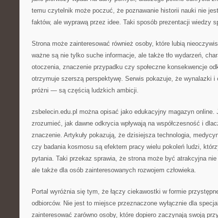
temu czytelnik może poczuć, że poznawanie historii nauki nie je
faktów, ale wyprawą przez idee. Taki sposób prezentacji wiedzy sp
Strona może zainteresować również osoby, które lubią nieoczywis
ważne są nie tylko suche informacje, ale także tło wydarzeń, char
otoczenia, znaczenie przypadku czy społeczne konsekwencje odkr
otrzymuje szerszą perspektywę. Serwis pokazuje, że wynalazki i 
próżni — są częścią ludzkich ambicji.
zsbelecin.edu.pl można opisać jako edukacyjny magazyn online. 
zrozumieć, jak dawne odkrycia wpływają na współczesność i dlac
znaczenie. Artykuły pokazują, że dzisiejsza technologia, medycyn
czy badania kosmosu są efektem pracy wielu pokoleń ludzi, któr
pytania. Taki przekaz sprawia, że strona może być atrakcyjna nie 
ale także dla osób zainteresowanych rozwojem człowieka.
Portal wyróżnia się tym, że łączy ciekawostki w formie przystępn
odbiorców. Nie jest to miejsce przeznaczone wyłącznie dla specj
zainteresować zarówno osoby, które dopiero zaczynają swoją przy