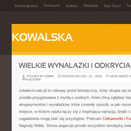
Archiwum
Nadzieja
Ta
Strona główna
Kraków
Spis Treści
KOWALSKA
WIELKIE WYNALAZKI I ODKRYCIA
POSTED BY ADMIN
POSTED ON CZE - 22 - 2026
MOŻLIWOŚĆ 
WYŁĄCZONA
zsbelecin.edu.pl to ciekawy portal tematyczny, który skupia się na 
została przygotowana z myślą o osobach, które chcą zgłębiać fascy
eksperymentów i wynalazków, które zmieniły sposób, w jaki rozu
miejsce, w którym nauka łączy się z inspirującą narracją, dzięki 
zagadnienia mogą stać się przystępne. Polecam
Ciekawostki i F
Nagrody Nobla. Strona angażuje przede wszystkim tematyką zwi