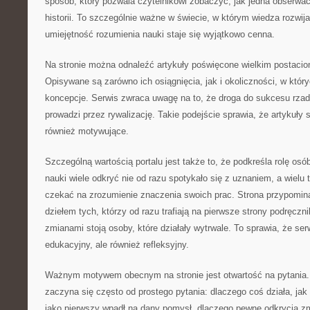
sposób, który pozwala czytelnikowi zobaczyć, jak jedna obserwacj
historii. To szczególnie ważne w świecie, w którym wiedza rozwij
umiejętność rozumienia nauki staje się wyjątkowo cenna.
Na stronie można odnaleźć artykuły poświęcone wielkim postaciom
Opisywane są zarówno ich osiągnięcia, jak i okoliczności, w któ
koncepcje. Serwis zwraca uwagę na to, że droga do sukcesu rza
prowadzi przez rywalizację. Takie podejście sprawia, że artykuły s
również motywujące.
Szczególną wartością portalu jest także to, że podkreśla rolę osó
nauki wiele odkryć nie od razu spotykało się z uznaniem, a wielu
czekać na zrozumienie znaczenia swoich prac. Strona przypomina
dziełem tych, którzy od razu trafiają na pierwsze strony podręcz
zmianami stoją osoby, które działały wytrwale. To sprawia, że ser
edukacyjny, ale również refleksyjny.
Ważnym motywem obecnym na stronie jest otwartość na pytania. 
zaczyna się często od prostego pytania: dlaczego coś działa, jak
jako pierwszy wpadł na dany pomysł, dlaczego pewne odkrycia zmi