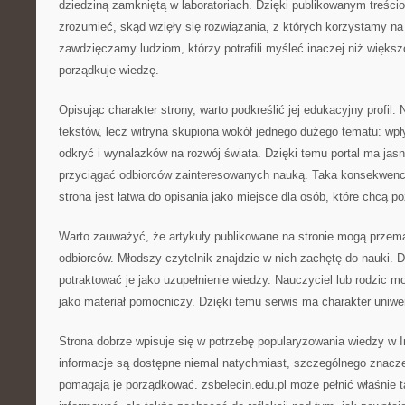
dziedziną zamkniętą w laboratoriach. Dzięki publikowanym treścio
zrozumieć, skąd wzięły się rozwiązania, z których korzystamy na 
zawdzięczamy ludziom, którzy potrafili myśleć inaczej niż większ
porządkuje wiedzę.
Opisując charakter strony, warto podkreślić jej edukacyjny profil. 
tekstów, lecz witryna skupiona wokół jednego dużego tematu: wpł
odkryć i wynalazków na rozwój świata. Dzięki temu portal ma ja
przyciągać odbiorców zainteresowanych nauką. Taka konsekwenc
strona jest łatwa do opisania jako miejsce dla osób, które chcą po
Warto zauważyć, że artykuły publikowane na stronie mogą przem
odbiorców. Młodszy czytelnik znajdzie w nich zachętę do nauki. 
potraktować je jako uzupełnienie wiedzy. Nauczyciel lub rodzic m
jako materiał pomocniczy. Dzięki temu serwis ma charakter uniwe
Strona dobrze wpisuje się w potrzebę popularyzowania wiedzy w 
informacje są dostępne niemal natychmiast, szczególnego znaczen
pomagają je porządkować. zsbelecin.edu.pl może pełnić właśnie t