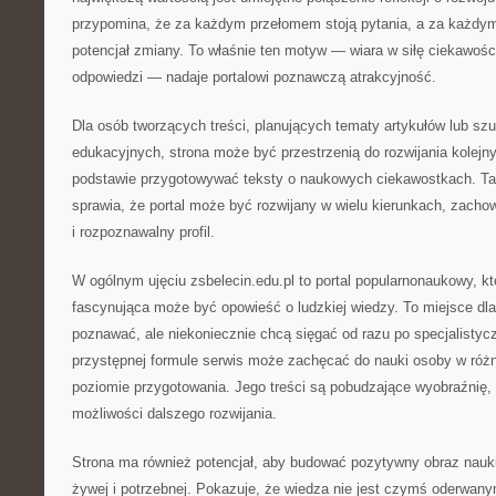
przypomina, że za każdym przełomem stoją pytania, a za każdy
potencjał zmiany. To właśnie ten motyw — wiara w siłę ciekawośc
odpowiedzi — nadaje portalowi poznawczą atrakcyjność.
Dla osób tworzących treści, planujących tematy artykułów lub szu
edukacyjnych, strona może być przestrzenią do rozwijania kolejn
podstawie przygotowywać teksty o naukowych ciekawostkach. Tak
sprawia, że portal może być rozwijany w wielu kierunkach, zacho
i rozpoznawalny profil.
W ogólnym ujęciu zsbelecin.edu.pl to portal popularnonaukowy, kt
fascynująca może być opowieść o ludzkiej wiedzy. To miejsce dla 
poznawać, ale niekoniecznie chcą sięgać od razu po specjalistycz
przystępnej formule serwis może zachęcać do nauki osoby w róż
poziomie przygotowania. Jego treści są pobudzające wyobraźnię, 
możliwości dalszego rozwijania.
Strona ma również potencjał, aby budować pozytywny obraz nauki 
żywej i potrzebnej. Pokazuje, że wiedza nie jest czymś oderwany