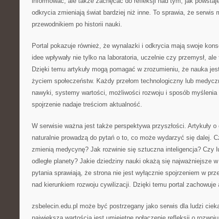
informować, ale także zachęcać do refleksji nad tym, jak powstaje
odkrycia zmieniają świat bardziej niż inne. To sprawia, że serwi
przewodnikiem po historii nauki.
Portal pokazuje również, że wynalazki i odkrycia mają swoje ko
idee wpływały nie tylko na laboratoria, uczelnie czy przemysł, ale
Dzięki temu artykuły mogą pomagać w zrozumieniu, że nauka jest
życiem społeczeństw. Każdy przełom technologiczny lub medyc
nawyki, systemy wartości, możliwości rozwoju i sposób myślenia 
spojrzenie nadaje treściom aktualność.
W serwisie ważna jest także perspektywa przyszłości. Artykuły 
naturalnie prowadzą do pytań o to, co może wydarzyć się dalej. 
zmienią medycynę? Jak rozwinie się sztuczna inteligencja? Czy 
odległe planety? Jakie dziedziny nauki okażą się najważniejsze 
pytania sprawiają, że strona nie jest wyłącznie spojrzeniem w prze
nad kierunkiem rozwoju cywilizacji. Dzięki temu portal zachowuje
zsbelecin.edu.pl może być postrzegany jako serwis dla ludzi cie
największą wartością jest umiejętne połączenie refleksji o rozwoju