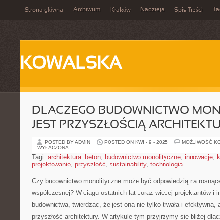
Archiwum
Nadzieja
Ta
Strona główna
Kraków
Spis Treści
KOWALSKA
DLACZEGO BUDOWNICTWO MON
JEST PRZYSZŁOŚCIĄ ARCHITEKT
POSTED BY ADMIN
POSTED ON KWI - 9 - 2025
MOŻLIWOŚĆ K
WYŁĄCZONA
Tagi:
architektura
,
beton
,
budownictwo monolityczne
,
innowacje
,
k
projektowanie
,
przyszłość
,
sustainability
,
technologia
Czy ⁣budownictwo monolityczne może być odpowiedzią ‌na rosnące 
współczesnej? W ciągu⁣ ostatnich lat coraz​ więcej projektantów⁣ i ‍
budownictwa, twierdząc, ‍że jest ona nie tylko trwała i ​efektywna, 
przyszłość architektury.⁣ W artykule tym przyjrzymy się ‌bliżej dl