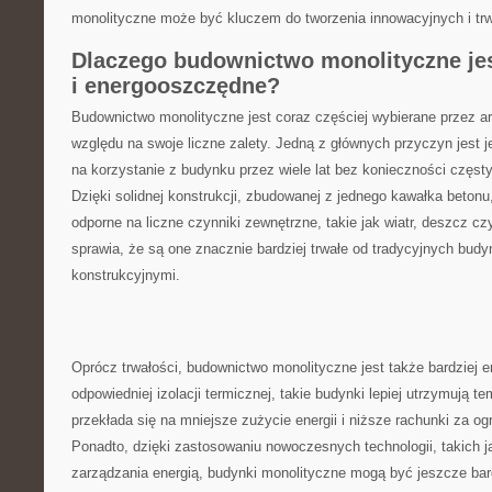
monolityczne może⁤ być kluczem do tworzenia innowacyjnych i trw
Dlaczego budownictwo ⁤monolityczne jest
i energooszczędne?
Budownictwo monolityczne jest coraz częściej wybierane przez arc
względu na⁢ swoje liczne zalety. Jedną z głównych przyczyn ‍jest 
na korzystanie z⁢ budynku przez wiele lat bez konieczności częst
Dzięki ⁤solidnej konstrukcji, zbudowanej z⁤ jednego kawałka betonu
odporne na liczne czynniki⁣ zewnętrzne, takie ⁢jak ⁤wiatr, deszcz cz
sprawia, że ⁣są one znacznie bardziej trwałe‍ od tradycyjnych bud
konstrukcyjnymi.
Oprócz trwałości, budownictwo ⁤monolityczne jest także bardziej 
odpowiedniej izolacji termicznej, takie budynki lepiej utrzymują t
przekłada się na mniejsze zużycie energii i​ niższe rachunki za og
Ponadto, dzięki zastosowaniu nowoczesnych⁣ technologii, takich j
zarządzania energią, budynki monolityczne mogą być jeszcze bar