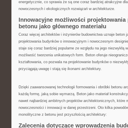
energetycznie, co sprawia‍ że są one coraz bardziej atrakcyjne d
nowoczesnych i ekologicznych rozwiązań w architekturze.
Innowacyjne możliwości projektowania 
betonu jako głównego materiału
Coraz więcej architektów‍ i inżynierów budownictwa uznaje beton j
projektowania budynków o innowacyjnym i nowoczesnym designie
staje się coraz bardziej popularne ze‌ względu⁣ na jego niezwykłą w
możliwość tworzenia unikatowych form. Beton oferuje nieogranic
kształtowania, co pozwala⁢ na ​projektowanie budynków o niezwykły
przyciągają uwagę i stają się ikonami architektury.
Dzięki zaawansowanej technologii formowania i obróbki ⁣betonu ‍a
każdą formę, jaką sobie wymarzą. Beton ‌jako materiał konstrukcyj
nawet najbardziej ambitnych projektów architektonicznych,‌ które
nowoczesności i innowacji w ⁢danej przestrzeni. Oto kilka powod
monolityczne z betonu jest ⁣przyszłością architektury:
Zalecenia dotyczące wprowadzenia bu