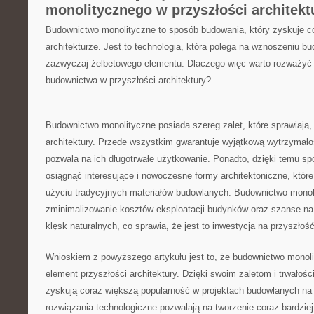
monolitycznego w‍ przyszłości architekt
Budownictwo monolityczne to sposób budowania, który zyskuje co
architekturze. Jest to‍ technologia, która polega na wznoszeniu b
zazwyczaj‌ żelbetowego ​elementu. Dlaczego więc warto rozważyć 
budownictwa w przyszłości architektury?
Budownictwo monolityczne posiada szereg zalet, które sprawiają, 
architektury. Przede wszystkim gwarantuje⁢ wyjątkową wytrzymało
‍pozwala na ich⁤ długotrwałe użytkowanie. Ponadto, dzięki⁣ temu
osiągnąć interesujące ‍i ​nowoczesne​ formy architektoniczne, któr
użyciu tradycyjnych materiałów budowlanych. Budownictwo monol
zminimalizowanie kosztów eksploatacji budynków oraz szanse na
⁢klęsk naturalnych, co sprawia, że jest to inwestycja na przyszłość
Wnioskiem z powyższego artykułu jest to, że budownictwo monoli
element przyszłości architektury. Dzięki swoim zaletom​ i trwałości
⁢zyskują coraz większą popularność w projektach budowlanych na
rozwiązania technologiczne pozwalają na tworzenie coraz bardziej‌