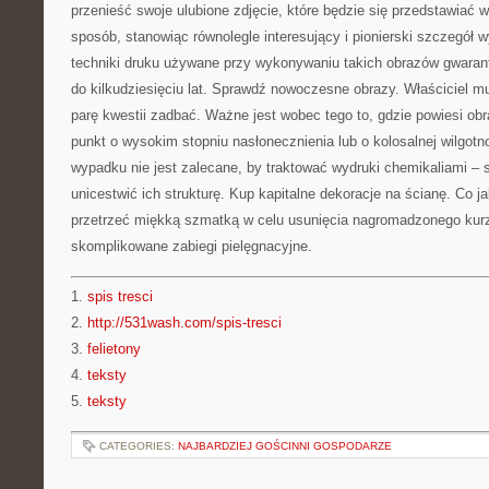
przenieść swoje ulubione zdjęcie, które będzie się przedstawiać w
sposób, stanowiąc równolegle interesujący i pionierski szczegół w
techniki druku używane przy wykonywaniu takich obrazów gwarant
do kilkudziesięciu lat. Sprawdź nowoczesne obrazy. Właściciel mu
parę kwestii zadbać. Ważne jest wobec tego to, gdzie powiesi obr
punkt o wysokim stopniu nasłonecznienia lub o kolosalnej wilgot
wypadku nie jest zalecane, by traktować wydruki chemikaliami – s
unicestwić ich strukturę. Kup kapitalne dekoracje na ścianę. Co j
przetrzeć miękką szmatką w celu usunięcia nagromadzonego kurz
skomplikowane zabiegi pielęgnacyjne.
1.
spis tresci
2.
http://531wash.com/spis-tresci
3.
felietony
4.
teksty
5.
teksty
CATEGORIES:
NAJBARDZIEJ GOŚCINNI GOSPODARZE