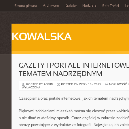
Archiwum
Nadzieja
Ta
Strona główna
Kraków
Spis Treści
KOWALSKA
GAZETY I PORTALE INTERNETOW
TEMATEM NADRZĘDNYM
POSTED BY ADMIN
POSTED ON WRZ - 16 - 2025
MOŻLIWOŚĆ 
WYŁĄCZONA
Czasopisma oraz portale internetowe, jakich tematem nadrzędny
Pięknymi zdobieniami mieszkań można się cieszyć przez wybitnie 
o nie dbać w właściwy sposób. Coraz częściej w zakresie zdobi
obrazy powstające z wydruków ze fotografii. Największą ich zalet