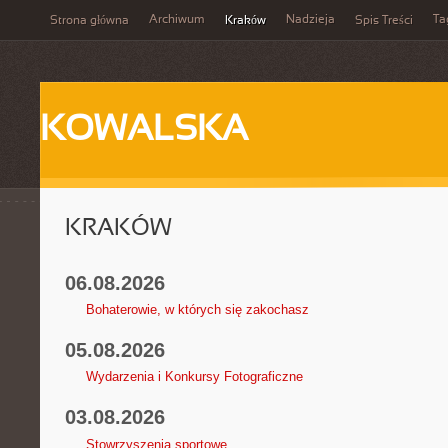
Archiwum
Nadzieja
Ta
Strona główna
Kraków
Spis Treści
KOWALSKA
KRAKÓW
06.08.2026
Bohaterowie, w których się zakochasz
05.08.2026
Wydarzenia i Konkursy Fotograficzne
03.08.2026
Stowrzyszenia sportowe