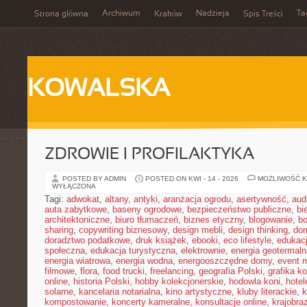
Archiwum
Nadzieja
Ta
Strona główna
Kraków
Spis Treści
KOWALSKA
ZDROWIE I PROFILAKTYKA
POSTED BY ADMIN
POSTED ON KWI - 14 - 2026
MOŻLIWOŚĆ 
WYŁĄCZONA
Tagi:
adwokat
,
altany
,
antyki
,
aranżacja ogrodu
,
asertywność
,
aud
auta zabytkowe
,
baseny ogrodowe
,
bezpieczeństwo publiczne
,
bi
architektoniczne
,
biuro tłumaczeń
,
biznes etyczny
,
blogowanie
,
bo
sharing
,
copywriting biznesowy
,
design mebli
,
design thinking
,
dom
doradztwo podatkowe
,
druk książek
,
ebooki
,
eco lifestyle
,
edukac
społeczna
,
edukacja turystyczna
,
elektrownie
,
energia geotermaln
energia wiatrowa
,
energia wodna
,
energooszczędne domy
,
event 
filmowe
,
flora
,
food trucki
,
freelancing
,
geografia Polski
,
grafika k
online
,
historia Polski
,
hobby kolekcjonerskie
,
hodowla koni
,
hotel
solarne
,
kancelaria notarialna
,
kino artystyczne
,
kluby literackie
,
k
kompostowanie
,
koncerty kameralne
,
konsultacje online
,
krajobra