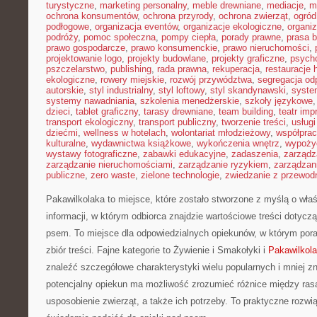
turystyczne
,
marketing personalny
,
meble drewniane
,
mediacje
,
m
ochrona konsumentów
,
ochrona przyrody
,
ochrona zwierząt
,
ogród
podłogowe
,
organizacja eventów
,
organizacje ekologiczne
,
organi
podróży
,
pomoc społeczna
,
pompy ciepła
,
porady prawne
,
prasa 
prawo gospodarcze
,
prawo konsumenckie
,
prawo nieruchomości
,
projektowanie logo
,
projekty budowlane
,
projekty graficzne
,
psycho
pszczelarstwo
,
publishing
,
rada prawna
,
rekuperacja
,
restauracje 
ekologiczne
,
rowery miejskie
,
rozwój przywództwa
,
segregacja o
autorskie
,
styl industrialny
,
styl loftowy
,
styl skandynawski
,
syste
systemy nawadniania
,
szkolenia menedżerskie
,
szkoły językowe
dzieci
,
tablet graficzny
,
tarasy drewniane
,
team building
,
teatr im
transport ekologiczny
,
transport publiczny
,
tworzenie treści
,
usługi
dziećmi
,
wellness w hotelach
,
wolontariat młodzieżowy
,
współpra
kulturalne
,
wydawnictwa książkowe
,
wykończenia wnętrz
,
wypoży
wystawy fotograficzne
,
zabawki edukacyjne
,
zadaszenia
,
zarządz
zarządzanie nieruchomościami
,
zarządzanie ryzykiem
,
zarządzan
publiczne
,
zero waste
,
zielone technologie
,
zwiedzanie z przewod
Pakawilkolaka to miejsce, które zostało stworzone z myślą o właśc
informacji, w którym odbiorca znajdzie wartościowe treści dotycz
psem. To miejsce dla odpowiedzialnych opiekunów, w którym pora
zbiór treści. Fajne kategorie to Żywienie i Smakołyki i
Pakawilkol
znaleźć szczegółowe charakterystyki wielu popularnych i mniej z
potencjalny opiekun ma możliwość zrozumieć różnice między ras
usposobienie zwierząt, a także ich potrzeby. To praktyczne rozwi