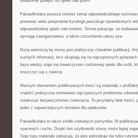
świadomie podejść do opieki nad psem.
Pakawilkolaka porusza również temat odpowiedzialnego rozmnaża
ponieważ wielu pasjonatów kynologii poszukuje sprawdzonych w
odpowiedzialnej opieki nad miotem. Strona pokazuje, że budowani
wymaga zaangażowania, a także zrozumienia natury psa.
Dużą wartością tej strony jest praktyczny charakter publikacji. Art
suchych informacji, lecz skupiają się na najczęstszych pytaniach 
baza wiedzy staje się towarzyszem codziennej opieki dla osób, k
troszczyć się o zwierzę.
Ważnym elementem publikowanych treści są materiały o profilakt
znaleźć praktyczne omówienia najczęstszych problemów zdrowot
zwiększać bezpieczeństwo zwierzęcia. To przydatny blok treści, 
jeden z najważniejszych tematów dla opiekunów.
Pakawilkolaka to także źródło ciekawych pomysłów. W publikacjach
spacerach i ruchu. Dzięki nim użytkownik strony może lepiej org
Tego typu materiały pokazują, że pies potrzebuje nie tylko rutyn