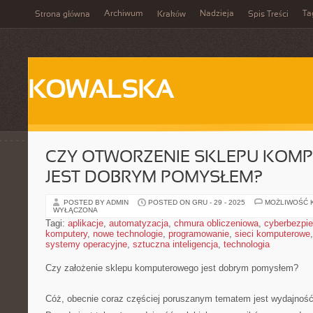
Archiwum
Nadzieja
Ta
Strona główna
Kraków
Spis Treści
KOWALSKA
CZY OTWORZENIE SKLEPU KOM
JEST DOBRYM POMYSŁEM?
POSTED BY ADMIN
POSTED ON GRU - 29 - 2025
MOŻLIWOŚĆ 
WYŁĄCZONA
Tagi:
aplikacje
,
automatyzacja
,
chmura obliczeniowa
,
cyberbezpi
komputery
,
nowe technologie
,
programowanie
,
sieci komputerowe
systemy operacyjne
,
sztuczna inteligencja
,
technologia
Czy założenie sklepu komputerowego jest dobrym pomysłem?
Cóż, obecnie coraz częściej poruszanym tematem jest wydajnoś