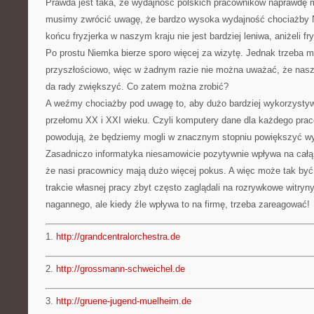
Prawda jest taka, że wydajność polskich pracowników naprawdę 
musimy zwrócić uwagę, że bardzo wysoka wydajność chociażby N
końcu fryzjerka w naszym kraju nie jest bardziej leniwa, aniżeli f
Po prostu Niemka bierze sporo więcej za wizytę. Jednak trzeba m
przyszłościowo, więc w żadnym razie nie można uważać, że nasz
da rady zwiększyć. Co zatem można zrobić?
A weźmy chociażby pod uwagę to, aby dużo bardziej wykorzystyw
przełomu XX i XXI wieku. Czyli komputery dane dla każdego pra
powodują, że będziemy mogli w znacznym stopniu powiększyć wyd
Zasadniczo informatyka niesamowicie pozytywnie wpływa na całą f
że nasi pracownicy mają dużo więcej pokus. A więc może tak być
trakcie własnej pracy zbyt często zaglądali na rozrywkowe witryny
nagannego, ale kiedy źle wpływa to na firmę, trzeba zareagować!
1.
http://grandcentralorchestra.de
2.
http://grossmann-schweichel.de
3.
http://gruene-jugend-muelheim.de