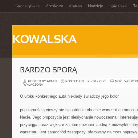
Archiwum
Nadzieja
Ta
Strona główna
Kraków
Spis Treści
KOWALSKA
BARDZO SPORĄ
POSTED BY ADMIN
POSTED ON LIP - 30 - 2025
MOŻLIWOŚĆ 
WYŁĄCZONA
O uroku konkretnego auta niekiedy świadczy jego kolor
popularnością cieszy się nieustannie obecnie warsztat automobilo
Necie. Jego propozycja jest niesłychanie nowoczesna i interesują
przyciąga coraz większe zainteresowanie. Jedną z niezwykle intry
warsztatu, jest samochód zastępczy, oferowany na czas napraw