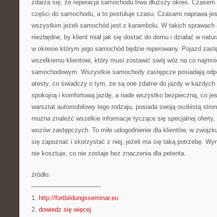
zdarza się, że reperacja samochodu trwa dłuższy okres. Czasem
części do samochodu, a to postuluje czasu. Czasami naprawa je
wszystkim jeżeli samochód jest z karambolu. W takich sprawach 
niezbędne, by klient miał jak się dostać do domu i działać w natu
w okresie którym jego samochód będzie reperowany. Pojazd zast
wszelkiemu klientowi, który musi zostawić swój wóz na co najmnie
samochodowym. Wszystkie samochody zastępcze posiadają odpow
atesty, co świadczy o tym, że są one zdatne do jazdy w każdych
spokojną i komfortową jazdę, a nade wszystko bezpieczną, co je
warsztat automobilowy tego rodzaju, posiada swoją osobistą stron
można znaleźć wszelkie informacje tyczące się specjalnej oferty, 
wozów zastępczych. To miłe udogodnienie dla klientów, w związku
się zapoznać i skorzystać z niej, jeżeli ma się taką potrzebę. 
nie kosztuje, co nie zostaje bez znaczenia dla petenta.
źródło:
———————————
1.
http://fortbildungsseminar.eu
2.
dowiedz się więcej