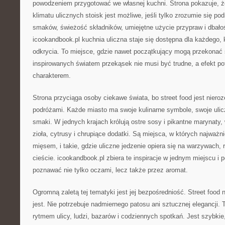
powodzeniem przygotować we własnej kuchni. Strona pokazuje, 
klimatu ulicznych stoisk jest możliwe, jeśli tylko zrozumie się p
smaków, świeżość składników, umiejętne użycie przypraw i dbałoś
icookandbook.pl kuchnia uliczna staje się dostępna dla każdego
odkrycia. To miejsce, gdzie nawet początkujący mogą przekonać 
inspirowanych światem przekąsek nie musi być trudne, a efekt po
charakterem.
Strona przyciąga osoby ciekawe świata, bo street food jest niero
podróżami. Każde miasto ma swoje kulinarne symbole, swoje ulicz
smaki. W jednych krajach królują ostre sosy i pikantne marynaty
zioła, cytrusy i chrupiące dodatki. Są miejsca, w których najważn
mięsem, i takie, gdzie uliczne jedzenie opiera się na warzywach,
cieście. icookandbook.pl zbiera te inspiracje w jednym miejscu i
poznawać nie tylko oczami, lecz także przez aromat.
Ogromną zaletą tej tematyki jest jej bezpośredniość. Street food 
jest. Nie potrzebuje nadmiernego patosu ani sztucznej elegancji. T
rytmem ulicy, ludzi, bazarów i codziennych spotkań. Jest szybkie,