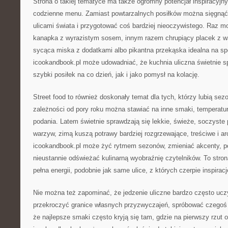
Strona o takiej tematyce ma także ogromny potencjał inspiracyjn
codzienne menu. Zamiast powtarzalnych posiłków można sięgnąć
ulicami świata i przygotować coś bardziej nieoczywistego. Raz 
kanapka z wyrazistym sosem, innym razem chrupiący placek z 
sycąca miska z dodatkami albo pikantna przekąska idealna na s
icookandbook.pl może udowadniać, że kuchnia uliczna świetnie s
szybki posiłek na co dzień, jak i jako pomysł na kolację.
Street food to również doskonały temat dla tych, którzy lubią se
zależności od pory roku można stawiać na inne smaki, temperatur
podania. Latem świetnie sprawdzają się lekkie, świeże, soczyste p
warzyw, zimą kuszą potrawy bardziej rozgrzewające, treściwe i a
icookandbook.pl może żyć rytmem sezonów, zmieniać akcenty, po
nieustannie odświeżać kulinarną wyobraźnię czytelników. To stron
pełna energii, podobnie jak same ulice, z których czerpie inspiracj
Nie można też zapominać, że jedzenie uliczne bardzo często ucz
przekroczyć granice własnych przyzwyczajeń, spróbować czegoś 
że najlepsze smaki często kryją się tam, gdzie na pierwszy rzut 