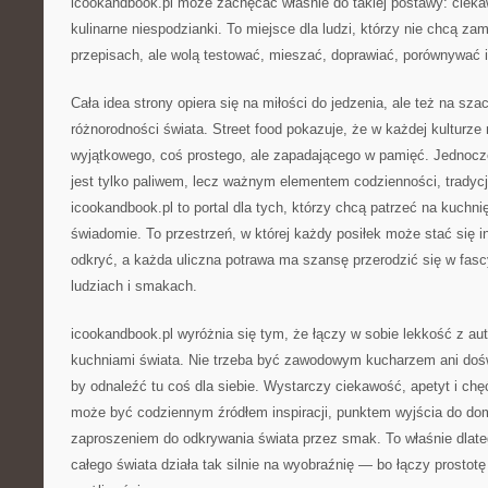
icookandbook.pl może zachęcać właśnie do takiej postawy: cieka
kulinarne niespodzianki. To miejsce dla ludzi, którzy nie chcą za
przepisach, ale wolą testować, mieszać, doprawiać, porównywać 
Cała idea strony opiera się na miłości do jedzenia, ale też na sza
różnorodności świata. Street food pokazuje, że w każdej kulturz
wyjątkowego, coś prostego, ale zapadającego w pamięć. Jednocze
jest tylko paliwem, lecz ważnym elementem codzienności, tradycj
icookandbook.pl to portal dla tych, którzy chcą patrzeć na kuchnię 
świadomie. To przestrzeń, w której każdy posiłek może stać się i
odkryć, a każda uliczna potrawa ma szansę przerodzić się w fas
ludziach i smakach.
icookandbook.pl wyróżnia się tym, że łączy w sobie lekkość z au
kuchniami świata. Nie trzeba być zawodowym kucharzem ani do
by odnaleźć tu coś dla siebie. Wystarczy ciekawość, apetyt i ch
może być codziennym źródłem inspiracji, punktem wyjścia do d
zaproszeniem do odkrywania świata przez smak. To właśnie dlate
całego świata działa tak silnie na wyobraźnię — bo łączy prost