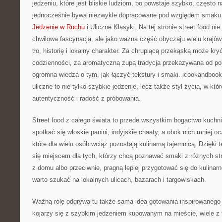
jedzeniu, które jest bliskie ludziom, bo powstaje szybko, często n
jednocześnie bywa niezwykle dopracowane pod względem smaku. 
Jedzenie w Ruchu
i Uliczne Klasyki. Na tej stronie street food nie
chwilowa fascynacja, ale jako ważna część obyczaju wielu krajó
tło, historię i lokalny charakter. Za chrupiącą przekąską może kry
codzienności, za aromatyczną zupą tradycja przekazywana od po
ogromna wiedza o tym, jak łączyć tekstury i smaki. icookandbook
uliczne to nie tylko szybkie jedzenie, lecz także styl życia, w któ
autentyczność i radość z próbowania.
Street food z całego świata to przede wszystkim bogactwo kuchni
spotkać się włoskie panini, indyjskie chaaty, a obok nich mniej o
które dla wielu osób wciąż pozostają kulinarną tajemnicą. Dzięki 
się miejscem dla tych, którzy chcą poznawać smaki z różnych st
z domu albo przeciwnie, pragną lepiej przygotować się do kulinarn
warto szukać na lokalnych ulicach, bazarach i targowiskach.
Ważną rolę odgrywa tu także sama idea gotowania inspirowanego u
kojarzy się z szybkim jedzeniem kupowanym na mieście, wiele z