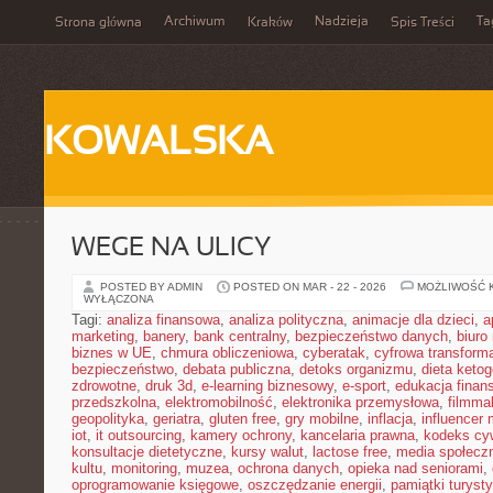
Archiwum
Nadzieja
Ta
Strona główna
Kraków
Spis Treści
KOWALSKA
WEGE NA ULICY
POSTED BY ADMIN
POSTED ON MAR - 22 - 2026
MOŻLIWOŚĆ 
WYŁĄCZONA
Tagi:
analiza finansowa
,
analiza polityczna
,
animacje dla dzieci
,
a
marketing
,
banery
,
bank centralny
,
bezpieczeństwo danych
,
biuro
biznes w UE
,
chmura obliczeniowa
,
cyberatak
,
cyfrowa transform
bezpieczeństwo
,
debata publiczna
,
detoks organizmu
,
dieta keto
zdrowotne
,
druk 3d
,
e-learning biznesowy
,
e-sport
,
edukacja finan
przedszkolna
,
elektromobilność
,
elektronika przemysłowa
,
filmma
geopolityka
,
geriatra
,
gluten free
,
gry mobilne
,
inflacja
,
influencer 
iot
,
it outsourcing
,
kamery ochrony
,
kancelaria prawna
,
kodeks cyw
konsultacje dietetyczne
,
kursy walut
,
lactose free
,
media społeczn
kultu
,
monitoring
,
muzea
,
ochrona danych
,
opieka nad seniorami
,
oprogramowanie księgowe
,
oszczędzanie energii
,
pamiątki turyst