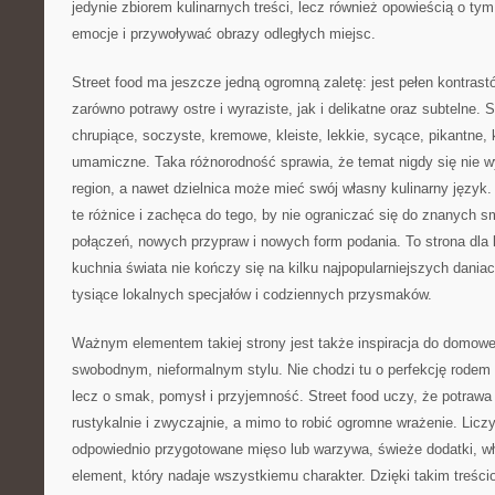
jedynie zbiorem kulinarnych treści, lecz również opowieścią o t
emocje i przywoływać obrazy odległych miejsc.
Street food ma jeszcze jedną ogromną zaletę: jest pełen kontras
zarówno potrawy ostre i wyraziste, jak i delikatne oraz subtelne. 
chrupiące, soczyste, kremowe, kleiste, lekkie, sycące, pikantne, 
umamiczne. Taka różnorodność sprawia, że temat nigdy się nie w
region, a nawet dzielnica może mieć swój własny kulinarny język.
te różnice i zachęca do tego, by nie ograniczać się do znanych
połączeń, nowych przypraw i nowych form podania. To strona dla l
kuchnia świata nie kończy się na kilku najpopularniejszych daniac
tysiące lokalnych specjałów i codziennych przysmaków.
Ważnym elementem takiej strony jest także inspiracja do domowe
swobodnym, nieformalnym stylu. Nie chodzi tu o perfekcję rodem z
lecz o smak, pomysł i przyjemność. Street food uczy, że potrawa
rustykalnie i zwyczajnie, a mimo to robić ogromne wrażenie. Licz
odpowiednio przygotowane mięso lub warzywa, świeże dodatki, wł
element, który nadaje wszystkiemu charakter. Dzięki takim treś