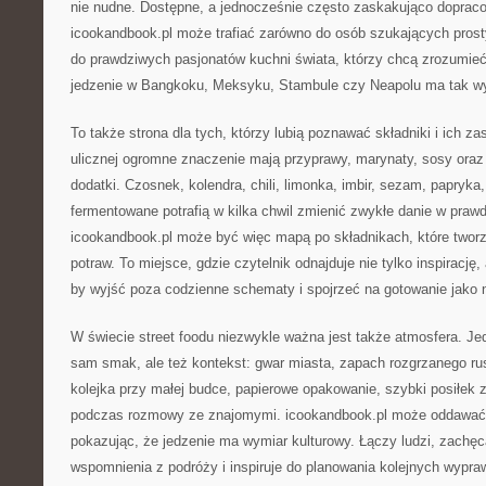
nie nudne. Dostępne, a jednocześnie często zaskakująco doprac
icookandbook.pl może trafiać zarówno do osób szukających prost
do prawdziwych pasjonatów kuchni świata, którzy chcą zrozumieć,
jedzenie w Bangkoku, Meksyku, Stambule czy Neapolu ma tak wy
To także strona dla tych, którzy lubią poznawać składniki i ich z
ulicznej ogromne znaczenie mają przyprawy, marynaty, sosy oraz
dodatki. Czosnek, kolendra, chili, limonka, imbir, sezam, papryka
fermentowane potrafią w kilka chwil zmienić zwykłe danie w praw
icookandbook.pl może być więc mapą po składnikach, które tworz
potraw. To miejsce, gdzie czytelnik odnajduje nie tylko inspirację
by wyjść poza codzienne schematy i spojrzeć na gotowanie jako
W świecie street foodu niezwykle ważna jest także atmosfera. Jedz
sam smak, ale też kontekst: gwar miasta, zapach rozgrzanego ru
kolejka przy małej budce, papierowe opakowanie, szybki posiłek 
podczas rozmowy ze znajomymi. icookandbook.pl może oddawać w
pokazując, że jedzenie ma wymiar kulturowy. Łączy ludzi, zachę
wspomnienia z podróży i inspiruje do planowania kolejnych wypraw