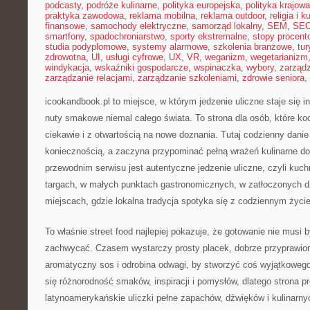
podcasty
,
podróże kulinarne
,
polityka europejska
,
polityka krajowa
praktyka zawodowa
,
reklama mobilna
,
reklama outdoor
,
religia i k
finansowe
,
samochody elektryczne
,
samorząd lokalny
,
SEM
,
SE
smartfony
,
spadochroniarstwo
,
sporty ekstremalne
,
stopy procent
studia podyplomowe
,
systemy alarmowe
,
szkolenia branżowe
,
tur
zdrowotna
,
UI
,
usługi cyfrowe
,
UX
,
VR
,
weganizm
,
wegetarianizm
windykacja
,
wskaźniki gospodarcze
,
wspinaczka
,
wybory
,
zarząd
zarządzanie relacjami
,
zarządzanie szkoleniami
,
zdrowie seniora
,
icookandbook.pl to miejsce, w którym jedzenie uliczne staje się 
nuty smakowe niemal całego świata. To strona dla osób, które ko
ciekawie i z otwartością na nowe doznania. Tutaj codzienny danie
koniecznością, a zaczyna przypominać pełną wrażeń kulinarne 
przewodnim serwisu jest autentyczne jedzenie uliczne, czyli kuchn
targach, w małych punktach gastronomicznych, w zatłoczonych dz
miejscach, gdzie lokalna tradycja spotyka się z codziennym życ
To właśnie street food najlepiej pokazuje, że gotowanie nie musi
zachwycać. Czasem wystarczy prosty placek, dobrze przyprawio
aromatyczny sos i odrobina odwagi, by stworzyć coś wyjątkowego
się różnorodność smaków, inspiracji i pomysłów, dlatego strona p
latynoamerykańskie uliczki pełne zapachów, dźwięków i kulinarny