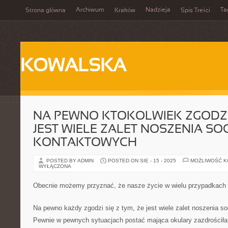
Archiwum
Nadzieja
Ta
Strona główna
Kraków
Spis Treści
KOWALSKA
NA PEWNO KTOKOLWIEK ZGODZI 
JEST WIELE ZALET NOSZENIA S
KONTAKTOWYCH
POSTED BY ADMIN
POSTED ON SIE - 15 - 2025
MOŻLIWOŚĆ 
WYŁĄCZONA
Obecnie możemy przyznać, że nasze życie w wielu przypadkach
Na pewno każdy zgodzi się z tym, że jest wiele zalet noszenia 
Pewnie w pewnych sytuacjach postać mająca okulary zazdrościła