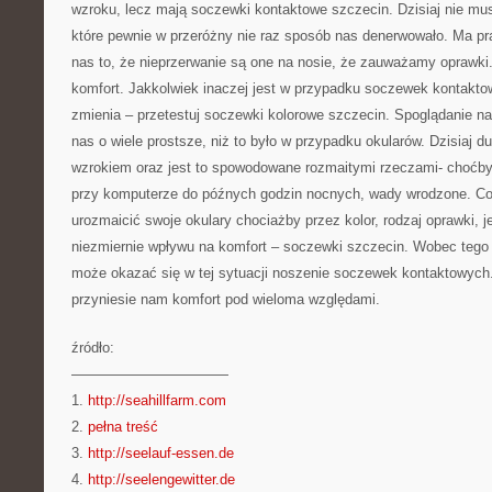
wzroku, lecz mają soczewki kontaktowe szczecin. Dzisiaj nie mus
które pewnie w przeróżny nie raz sposób nas denerwowało. Ma p
nas to, że nieprzerwanie są one na nosie, że zauważamy oprawki
komfort. Jakkolwiek inaczej jest w przypadku soczewek kontakto
zmienia – przetestuj soczewki kolorowe szczecin. Spoglądanie na
nas o wiele prostsze, niż to było w przypadku okularów. Dzisiaj 
wzrokiem oraz jest to spowodowane rozmaitymi rzeczami- choćby
przy komputerze do późnych godzin nocnych, wady wrodzone. Co
urozmaicić swoje okulary chociażby przez kolor, rodzaj oprawki, j
niezmiernie wpływu na komfort – soczewki szczecin. Wobec tego
może okazać się w tej sytuacji noszenie soczewek kontaktowych
przyniesie nam komfort pod wieloma względami.
źródło:
———————————
1.
http://seahillfarm.com
2.
pełna treść
3.
http://seelauf-essen.de
4.
http://seelengewitter.de