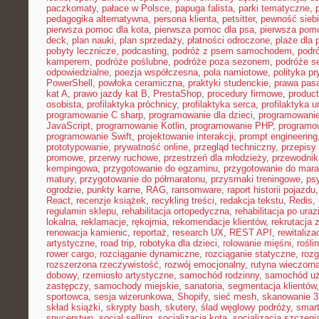
paczkomaty
,
pałace w Polsce
,
papuga falista
,
parki tematyczne
,
pedagogika alternatywna
,
persona klienta
,
petsitter
,
pewność sieb
pierwsza pomoc dla kota
,
pierwsza pomoc dla psa
,
pierwsza pom
deck
,
plan nauki
,
plan sprzedaży
,
płatności odroczone
,
plaże dla 
pobyty lecznicze
,
podcasting
,
podróż z psem samochodem
,
podr
kamperem
,
podróże poślubne
,
podróże poza sezonem
,
podróże se
odpowiedzialne
,
poezja współczesna
,
pola namiotowe
,
polityka p
PowerShell
,
powłoka ceramiczna
,
praktyki studenckie
,
prawa pas
kat A
,
prawo jazdy kat B
,
PrestaShop
,
procedury firmowe
,
product
osobista
,
profilaktyka próchnicy
,
profilaktyka serca
,
profilaktyka 
programowanie C sharp
,
programowanie dla dzieci
,
programowani
JavaScript
,
programowanie Kotlin
,
programowanie PHP
,
programo
programowanie Swift
,
projektowanie interakcji
,
prompt engineering
prototypowanie
,
prywatność online
,
przegląd techniczny
,
przepisy
promowe
,
przerwy ruchowe
,
przestrzeń dla młodzieży
,
przewodnik
kempingowa
,
przygotowanie do egzaminu
,
przygotowanie do mara
matury
,
przygotowanie do półmaratonu
,
przysmaki treningowe
,
ps
ogrodzie
,
punkty karne
,
RAG
,
ransomware
,
raport historii pojazdu
React
,
recenzje książek
,
recykling treści
,
redakcja tekstu
,
Redis
,
regulamin sklepu
,
rehabilitacja ortopedyczna
,
rehabilitacja po uraz
lokalna
,
reklamacje
,
rękojmia
,
rekomendacje klientów
,
rekrutacja 
renowacja kamienic
,
reportaż
,
research UX
,
REST API
,
rewitaliza
artystyczne
,
road trip
,
robotyka dla dzieci
,
rolowanie mięśni
,
rośli
rower cargo
,
rozciąganie dynamiczne
,
rozciąganie statyczne
,
roz
rozszerzona rzeczywistość
,
rozwój emocjonalny
,
rutyna wieczorn
dobowy
,
rzemiosło artystyczne
,
samochód rodzinny
,
samochód u
zastępczy
,
samochody miejskie
,
sanatoria
,
segmentacja klientów
sportowca
,
sesja wizerunkowa
,
Shopify
,
sieć mesh
,
skanowanie 
skład książki
,
skrypty bash
,
skutery
,
ślad węglowy podróży
,
smar
snycerstwo
,
social selling
,
socjalizacja kota
,
socjalizacja szczeni