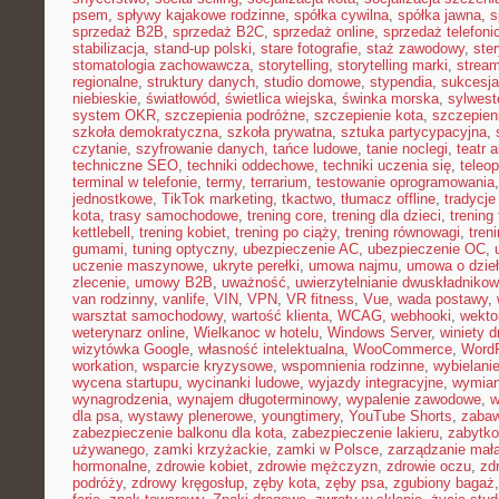
psem
,
spływy kajakowe rodzinne
,
spółka cywilna
,
spółka jawna
,
s
sprzedaż B2B
,
sprzedaż B2C
,
sprzedaż online
,
sprzedaż telefoni
stabilizacja
,
stand-up polski
,
stare fotografie
,
staż zawodowy
,
ster
stomatologia zachowawcza
,
storytelling
,
storytelling marki
,
stream
regionalne
,
struktury danych
,
studio domowe
,
stypendia
,
sukcesja
niebieskie
,
światłowód
,
świetlica wiejska
,
świnka morska
,
sylwest
system OKR
,
szczepienia podróżne
,
szczepienie kota
,
szczepien
szkoła demokratyczna
,
szkoła prywatna
,
sztuka partycypacyjna
,
czytanie
,
szyfrowanie danych
,
tańce ludowe
,
tanie noclegi
,
teatr 
techniczne SEO
,
techniki oddechowe
,
techniki uczenia się
,
teleo
terminal w telefonie
,
termy
,
terrarium
,
testowanie oprogramowania
jednostkowe
,
TikTok marketing
,
tkactwo
,
tłumacz offline
,
tradycje
kota
,
trasy samochodowe
,
trening core
,
trening dla dzieci
,
trening
kettlebell
,
trening kobiet
,
trening po ciąży
,
trening równowagi
,
tren
gumami
,
tuning optyczny
,
ubezpieczenie AC
,
ubezpieczenie OC
,
uczenie maszynowe
,
ukryte perełki
,
umowa najmu
,
umowa o dzie
zlecenie
,
umowy B2B
,
uważność
,
uwierzytelnianie dwuskładniko
van rodzinny
,
vanlife
,
VIN
,
VPN
,
VR fitness
,
Vue
,
wada postawy
,
warsztat samochodowy
,
wartość klienta
,
WCAG
,
webhooki
,
wekto
weterynarz online
,
Wielkanoc w hotelu
,
Windows Server
,
winiety 
wizytówka Google
,
własność intelektualna
,
WooCommerce
,
WordP
workation
,
wsparcie kryzysowe
,
wspomnienia rodzinne
,
wybielani
wycena startupu
,
wycinanki ludowe
,
wyjazdy integracyjne
,
wymian
wynagrodzenia
,
wynajem długoterminowy
,
wypalenie zawodowe
,
w
dla psa
,
wystawy plenerowe
,
youngtimery
,
YouTube Shorts
,
zaba
zabezpieczenie balkonu dla kota
,
zabezpieczenie lakieru
,
zabytko
używanego
,
zamki krzyżackie
,
zamki w Polsce
,
zarządzanie małą
hormonalne
,
zdrowie kobiet
,
zdrowie mężczyzn
,
zdrowie oczu
,
zd
podróży
,
zdrowy kręgosłup
,
zęby kota
,
zęby psa
,
zgubiony bagaż