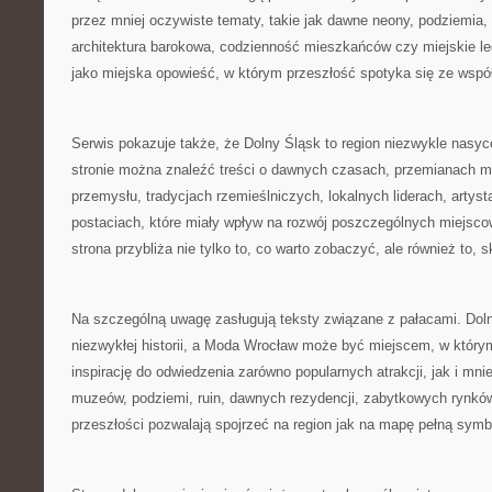
przez mniej oczywiste tematy, takie jak dawne neony, podziemia,
architektura barokowa, codzienność mieszkańców czy miejskie leg
jako miejska opowieść, w którym przeszłość spotyka się ze wspó
Serwis pokazuje także, że Dolny Śląsk to region niezwykle nasy
stronie można znaleźć treści o dawnych czasach, przemianach mia
przemysłu, tradycjach rzemieślniczych, lokalnych liderach, artys
postaciach, które miały wpływ na rozwój poszczególnych miejsco
strona przybliża nie tylko to, co warto zobaczyć, ale również to, s
Na szczególną uwagę zasługują teksty związane z pałacami. Doln
niezwykłej historii, a Moda Wrocław może być miejscem, w którym
inspirację do odwiedzenia zarówno popularnych atrakcji, jak i mni
muzeów, podziemi, ruin, dawnych rezydencji, zabytkowych rynkó
przeszłości pozwalają spojrzeć na region jak na mapę pełną symbo