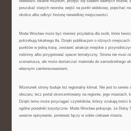
odwiedzić lokalne muzeum, przejść się śladem dawnych murów, 
poszukać starych neonów, wejść na punkt widokowy, pojechać ro
okolice albo odkryć historię niewielkiej miejscowości.
Moda Wrocław może być również przydatna dla osób, które tworzą
potrzebują lokalnego tła. Dzięki publikacjom o różnych miejscach 
punktów w jedną trasę, zestawić atrakcje miejskie z przyrodnicz
rodzinny albo przygotować spacer tematyczny. Strona nie musi 
scenariusza, ale może dostarczać materiału do samodzielnego uk
własnymi zainteresowaniami.
Wizerunek strony buduje też regionalny klimat. Nie jest to serwi
obszaru, lecz portal skoncentrowany na regionie, jego miastach, kult
Dzięki temu może przyciągać czytelników, którzy szukają treści b
ogólne poradniki turystyczne. Moda Wrocław pokazuje, że Dolny 
uważne opisywanie, ponieważ łączy w sobie ciekawe miasta.