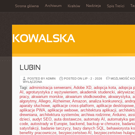
Archiwum
Nadzieja
Ta
Strona główna
Kraków
Spis Treści
KOWALSKA
LUBIN
POSTED BY ADMIN
POSTED ON LIP - 2 - 2026
MOŻLIWOŚĆ K
WYŁĄCZONA
Tagi:
administracja serwerami
,
Adobe XD
,
adopcja kota
,
adopcja 
AI
,
agroturystyka z wyżywieniem
,
akademik studencki
,
aktywizac
pracy
,
akwarium morskie
,
akwarium słodkowodne
,
akwarystyka
,
a
algorytmy
,
Allegro
,
Alzheimer
,
Amazon
,
analiza konkurencji
,
andro
aparaty słuchowe
,
aplikacje cross-platform
,
aplikacje desktopowe
aplikacje PWA
,
aplikacje webowe
,
architektura aplikacji
,
architekt
drewniana
,
architektura systemów
,
archiwa rodzinne
,
Arduino
,
ass
dzieci
,
audyt SEO
,
auta dostawcze
,
automaty AI
,
automatyka ga
code
,
autostrady w Europie
,
backend
,
backup w chmurze
,
badania
satysfakcji
,
badanie tarczycy
,
bazy danych SQL
,
behawiorysta k
benefity pracownicze
,
bezpieczeństwo AI
,
bezpieczeństwo hulajno