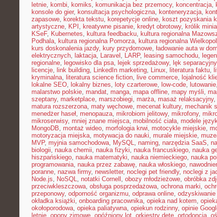
letnie
,
kombi
,
komiks
,
komunikacja bez przemocy
,
koncentracja
,
konsole do gier
,
konsultacja psychologiczna
,
konteneryzacja
,
kon
zapasowe
,
korekta tekstu
,
korepetycje online
,
koszt pozyskania k
artystyczne
,
KPI
,
kreatywne pisanie
,
kredyt obrotowy
,
królik mini
KSeF
,
Kubernetes
,
kultura feedbacku
,
kultura regionalna Mazows
Podhala
,
kultura regionalna Pomorza
,
kultura regionalna Wielkopol
kurs doskonalenia jazdy
,
kury przydomowe
,
ładowanie auta w do
elektrycznych
,
laktacja
,
Laravel
,
LARP
,
leasing samochodu
,
legen
regionalne
,
legowisko dla psa
,
lejek sprzedażowy
,
lęk separacyjn
licencje
,
link building
,
LinkedIn marketing
,
Linux
,
literatura faktu
,
l
kryminalna
,
literatura science fiction
,
live commerce
,
lojalność kli
lokalne SEO
,
lokalny biznes
,
loty czarterowe
,
low-code
,
lutowanie
malarstwo polskie
,
mandat
,
manga
,
mapa offline
,
mapy myśli
,
mar
szeptany
,
marketplace
,
marszobiegi
,
marża
,
masaż relaksacyjny
matura rozszerzona
,
maty węchowe
,
mecenat kultury
,
mechanik 
menedżer haseł
,
menopauza
,
mikrobiom jelitowy
,
mikrofony
,
mikr
mikroserwisy
,
mniej znane miejsca
,
mobilność ciała
,
modele języ
MongoDB
,
montaż wideo
,
morfologia krwi
,
motocykle miejskie
,
mo
motoryzacja miejska
,
motywacja do nauki
,
murale miejskie
,
muzea
MVP
,
myjnia samochodowa
,
MySQL
,
naming
,
narzędzia SaaS
,
na
biologii
,
nauka chemii
,
nauka fizyki
,
nauka francuskiego
,
nauka ge
hiszpańskiego
,
nauka matematyki
,
nauka niemieckiego
,
nauka po
programowania
,
nauka przez zabawę
,
nauka włoskiego
,
nawodnie
poranne
,
nazwa firmy
,
newsletter
,
noclegi pet friendly
,
noclegi z ja
Node.js
,
NoSQL
,
notatki Cornell
,
obozy młodzieżowe
,
obróbka zd
przeciwkleszczowa
,
obsługa posprzedażowa
,
ochrona marki
,
ochr
przeponowy
,
odporność organizmu
,
odprawa online
,
odzyskiwanie
okładka książki
,
onboarding pracownika
,
opieka nad kotem
,
opiek
okołoporodowa
,
opieka paliatywna
,
opiekun rodzinny
,
opinie Googl
letnie
,
opony zimowe
,
opóźniony lot
,
orkiestry dęte
,
ortodoncja
,
oś