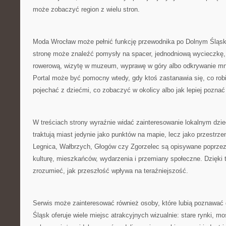
może zobaczyć region z wielu stron.
Moda Wrocław może pełnić funkcję przewodnika po Dolnym Śląs
stronę może znaleźć pomysły na spacer, jednodniową wycieczkę,
rowerową, wizytę w muzeum, wyprawę w góry albo odkrywanie mn
Portal może być pomocny wtedy, gdy ktoś zastanawia się, co robi
pojechać z dziećmi, co zobaczyć w okolicy albo jak lepiej poznać
W treściach strony wyraźnie widać zainteresowanie lokalnym dzie
traktują miast jedynie jako punktów na mapie, lecz jako przestrz
Legnica, Wałbrzych, Głogów czy Zgorzelec są opisywane poprzez a
kulturę, mieszkańców, wydarzenia i przemiany społeczne. Dzięki 
zrozumieć, jak przeszłość wpływa na teraźniejszość.
Serwis może zainteresować również osoby, które lubią poznawać d
Śląsk oferuje wiele miejsc atrakcyjnych wizualnie: stare rynki, m