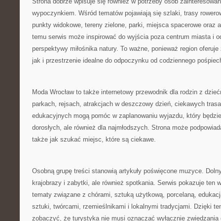
Strona dobrze wpisuje się również w potrzeby osób zainteresow
wypoczynkiem. Wśród tematów pojawiają się szlaki, trasy rowero
punkty widokowe, tereny zielone, parki, miejsca spacerowe oraz a
temu serwis może inspirować do wyjścia poza centrum miasta i 
perspektywy miłośnika natury. To ważne, ponieważ region oferuje 
jak i przestrzenie idealne do odpoczynku od codziennego pośpiec
Moda Wrocław to także internetowy przewodnik dla rodzin z dzieć
parkach, rejsach, atrakcjach w deszczowy dzień, ciekawych tras
edukacyjnych mogą pomóc w zaplanowaniu wyjazdu, który będzie i
dorosłych, ale również dla najmłodszych. Strona może podpowiad
także jak szukać miejsc, które są ciekawe.
Osobną grupę treści stanowią artykuły poświęcone muzyce. Dolny 
krajobrazy i zabytki, ale również spotkania. Serwis pokazuje ten w
tematy związane z chórami, sztuką użytkową, porcelaną, edukac
sztuki, twórcami, rzemieślnikami i lokalnymi tradycjami. Dzięki t
zobaczyć, że turystyka nie musi oznaczać wyłącznie zwiedzania 