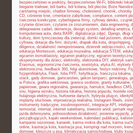
bezpieczeństwo w podróży
,
bezpieczeństwo Wi-Fi
,
biblioteki loka
bieganie trailowe
,
ból barku
,
ból kolana
,
ból pleców
,
Boże Narodze
carsharing miejski
,
chatbot firmowy
,
cholesterol
,
chomik
,
choroby
CD
,
ciśnienie krwi
,
cmentarze zabytkowe
,
compliance
,
content pl
ćwiczenia korekcyjne
,
cyberhigiena firmy
,
cyfrowy detoks
,
czujnik
czytanie dzieciom
,
czytanie ze zrozumieniem
,
data engineering
,
d
delegowanie zadań
,
demencja
,
design system
,
detailing wnętrza
,
komputerowa auta
,
dieta BARF
,
digitalizacja zdjęć
,
Django
,
długi
kultury
,
dom tymczasowy dla zwierząt
,
domki nad jeziorem
,
dora
cyfrowa
,
dotacje dla firm
,
dożynki
,
drapak dla kota
,
dropshipping
,
diligence
,
działalność nierejestrowana
,
dziennik wdzięczności
,
e-f
edukacja Montessori
,
edukacja muzealna
,
edukacja STEM
,
eduka
egzamin ósmoklasisty
,
egzamin praktyczny
,
egzamin teoretyczny
eksperymenty dla dzieci
,
elektrolity
,
elektronika DIY
,
elektryk sa
Erasmus
,
ergonomiczne ćwiczenia
,
eseistyka
,
etyka AI
,
etykiety 
elektroniczna
,
feedback 360
,
felgi aluminiowe
,
festyn rodzinny
,
Fi
fizjoprofilaktyka
,
Flask
,
folia PPF
,
fortyfikacje
,
franczyza lokalna
,
stack
,
gady domowe
,
garncarstwo
,
gekon lamparci
,
genealogia
,
g
w Polsce
,
grafika wektorowa
,
granice osobiste
,
granty kulturalne
,
papierowe
,
gwara regionalna
,
gwarancja
,
hamulce
,
headless CMS
snu
,
higiena wzroku
,
historia lokalna
,
historia pojazdu
,
hostele rod
hulajnoga elektryczna
,
hurtownie danych
,
hybryda plug-in
,
identyf
implanty słuchowe
,
improwizacja teatralna
,
Instagram Reels
,
inst
instrumenty tradycyjne
,
insulinooporność
,
integracje API
,
intelige
termostat
,
internat
,
internet satelitarny
,
inwestor anioł
,
jarmark reg
jazda defensywna
,
jednoosobowa działalność
,
jesienne wyjazdy
,
j
początkujących
,
kajaki weekendowe
,
kalendarz publikacji
,
kaliste
kampanie sezonowe
,
kanarek
,
karma mokra dla kota
,
karma such
online
,
kastracja kota
,
kastracja psa
,
kempingi nad morzem
,
kieru
domowe
,
kleszcze u psa
,
klimatyzacja samochodowa
,
kluby ksią