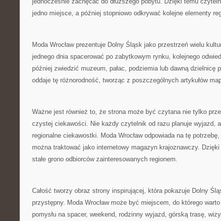
jednocześnie zachęcać do dłuższego pobytu. Dzięki temu czytel
jedno miejsce, a później stopniowo odkrywać kolejne elementy re
Moda Wrocław prezentuje Dolny Śląsk jako przestrzeń wielu kultu
jednego dnia spacerować po zabytkowym rynku, kolejnego odwied
później zwiedzić muzeum, pałac, podziemia lub dawną dzielnicę 
oddaje tę różnorodność, tworząc z poszczególnych artykułów mapę
Ważne jest również to, że strona może być czytana nie tylko prze
czystej ciekawości. Nie każdy czytelnik od razu planuje wyjazd, 
regionalne ciekawostki. Moda Wrocław odpowiada na tę potrzebę, d
można traktować jako internetowy magazyn krajoznawczy. Dzięk
stałe grono odbiorców zainteresowanych regionem.
Całość tworzy obraz strony inspirującej, która pokazuje Dolny Ślą
przystępny. Moda Wrocław może być miejscem, do którego warto
pomysłu na spacer, weekend, rodzinny wyjazd, górską trasę, wi