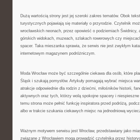
Dużą wartością strony jest jej szeroki zakres tematów. Obok teks
turystycznych pojawiają się materiały o przyrodzie. Czytelnik moż
wrocławskich neonach, przez opowieść o podziemiach Świdnicy, 
górskich widokach, muzeach, szlakach rowerowych czy miejscac
spacer. Taka mieszanka sprawia, że serwis nie jest zwykłym katal
internetowym magazynem podróżniczym.
Moda Wrocław może być szczególnie ciekawa dla osób, które plan
Śląsk i szukają pomysłów. Artykuły pomagają wybrać miejsca war
atrakcje odpowiednie dla rodzin z dziećmi, miłośników historii, fan
aktywnych oraz tych, którzy wolą spokojne spacery i niespieszne
temu strona może pełnić funkcję inspiratora przed podróżą, pod
albo w trakcie szukania ciekawych miejsc na jednodniową wyciec
Ważnym motywem serwisu jest Wrocław, przedstawiany jako miasto
związane z Wrocławiem mogą prowadzić czytelnika przez historyc