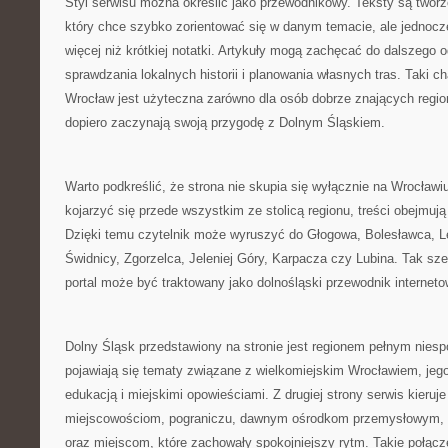
Styl serwisu można określić jako przewodnikowy. Teksty są tworz
który chce szybko zorientować się w danym temacie, ale jednoc
więcej niż krótkiej notatki. Artykuły mogą zachęcać do dalszego 
sprawdzania lokalnych historii i planowania własnych tras. Taki c
Wrocław jest użyteczna zarówno dla osób dobrze znających region,
dopiero zaczynają swoją przygodę z Dolnym Śląskiem.
Warto podkreślić, że strona nie skupia się wyłącznie na Wrocła
kojarzyć się przede wszystkim ze stolicą regionu, treści obejmuj
Dzięki temu czytelnik może wyruszyć do Głogowa, Bolesławca, L
Świdnicy, Zgorzelca, Jeleniej Góry, Karpacza czy Lubina. Tak sze
portal może być traktowany jako dolnośląski przewodnik interneto
Dolny Śląsk przedstawiony na stronie jest regionem pełnym niesp
pojawiają się tematy związane z wielkomiejskim Wrocławiem, jego 
edukacją i miejskimi opowieściami. Z drugiej strony serwis kier
miejscowościom, pograniczu, dawnym ośrodkom przemysłowym
oraz miejscom, które zachowały spokojniejszy rytm. Takie połącze