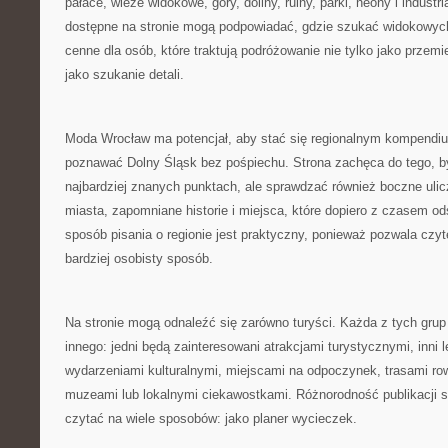
pałace, wieże widokowe, góry, doliny, ruiny, parki, neony i industri
dostępne na stronie mogą podpowiadać, gdzie szukać widokowyc
cenne dla osób, które traktują podróżowanie nie tylko jako przemi
jako szukanie detali.
Moda Wrocław ma potencjał, aby stać się regionalnym kompendiu
poznawać Dolny Śląsk bez pośpiechu. Strona zachęca do tego, b
najbardziej znanych punktach, ale sprawdzać również boczne ulic
miasta, zapomniane historie i miejsca, które dopiero z czasem ods
sposób pisania o regionie jest praktyczny, ponieważ pozwala czy
bardziej osobisty sposób.
Na stronie mogą odnaleźć się zarówno turyści. Każda z tych gr
innego: jedni będą zainteresowani atrakcjami turystycznymi, inni 
wydarzeniami kulturalnymi, miejscami na odpoczynek, trasami r
muzeami lub lokalnymi ciekawostkami. Różnorodność publikacji 
czytać na wiele sposobów: jako planer wycieczek.