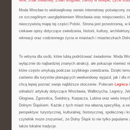
ferie
,
znak towarowy
,
Znaki drogowe
,
zwroty w sklepie
,
życie stu
Moda Wrocław to wielowątkowy serwis internetowy poświęcony z
ze szczególnym uwzględnieniem Wrocławia oraz miejscowości, kt
nieoczywistą mapę tej części Polski. Strona jest przestrzenią, 
ciekawe opisy dotyczące zwiedzania, historii, kultury, architektur
rekreacji oraz codziennego życia w miastach i miasteczkach Dol
To witryna dla osób, które lubią podróżować świadomie. Moda Wro
wyłącznie do najbardziej znanych atrakcji, ale pokazuje również 
które często umykają podczas szybkiego zwiedzania. Dzięki te
zarówno dla turystów planujących weekendowy wyjazd, jak i dla 
chcą lepiej poznać swoje najbliższe otoczenie. Polecam
Legnica
i
odnaleźć artykuły dotyczące Wrocławia, Wałbrzycha, Legnicy, Jel
Głogowa, Zgorzelca, Świdnicy, Karpacza, Lubina oraz wielu inny
Dolnym Śląskiem. Każde z tych miast ma własną specyfikę, a ser
perspektyw: turystycznej, kulturalnej, historycznej, społecznej i 
czytelnik może zrozumieć, że Dolny Śląsk to nie tylko popularne z
także lokalne tradycje.