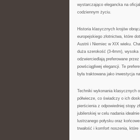
wystarczająco elegancka na oficjal
codziennym życiu.
Historia klasycznych krojów obrąc
europejskiego złotnictwa, które d
Austrii i Niemiec w XIX wieku. C
duża szerokość (3-4mm), wysoka pr
odzwierciedlają preferowane przez 
powściągliwej elegancji. Te prefer
była traktowana jako inwestycja na
Techniki wykonania klasycznych o
półwiecze, co świadczy o ich dos
pierścienia z odpowiedniej stopy z
jubilerskiej w celu nadania idealni
lustrzanego połysku oraz końcowe 
trwałość i komfort noszenia, które