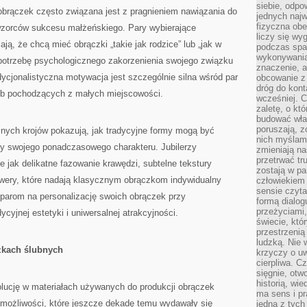
siebie, odpo
brączek często związana jest z pragnieniem nawiązania do
jednych najw
fizyczna obe
 wzorców sukcesu małżeńskiego. Pary wybierające
liczy się wy
ją, że chcą mieć obrączki „takie jak rodzice” lub „jak w
podczas spa
wykonywania
 potrzebę psychologicznego zakorzenienia swojego związku
znaczenie, a
cjonalistyczna motywacja jest szczególnie silna wśród par
obcowanie z 
dróg do konta
ub pochodzących z małych miejscowości.
wcześniej. C
zaletę, o kt
budować wła
poruszają, z
znych krojów pokazują, jak tradycyjne formy mogą być
nich myślami
ty swojego ponadczasowego charakteru. Jubilerzy
zmieniają na
przetrwać tr
e jak delikatne fazowanie krawędzi, subtelne tekstury
zostają w pa
awery, które nadają klasycznym obrączkom indywidualny
człowiekiem
sensie czyta
 parom na personalizację swoich obrączek przy
formą dialog
przeżyciami
yjnej estetyki i uniwersalnej atrakcyjności.
świecie, któ
przestrzenią 
ludzką. Nie 
zkach ślubnych
krzyczy o uw
cierpliwa. C
sięgnie, otw
historią, wi
olucję w materiałach używanych do produkcji obrączek
ma sens i pr
 możliwości, które jeszcze dekadę temu wydawały się
jedna z tych