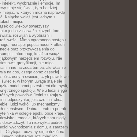
 intelekt, wyobraźnię i emocje. Im
owy staje się świat, tym bardziej
y miejsc, w których można naprawdę
ć. Książka wciąż jest jednym z
takich miejsc.
iążek od wieków towarzyszy
jako jedna z najważniejszych form
wiata, rozwijania wyobraźni i
rażliwości. Mimo ogromnego postępu
nego, rosnącej popularności krótkich
ernecie oraz przyzwyczajenia do
sumpcji informacji, książka wciąż
yjątkowym narzędziem rozwoju. Nie
iastowej gratyfikacji, nie miga
ami i nie narzuca tempa, ale właśnie
ala na coś, czego coraz częściej
współczesnym świecie, czyli prawdziwe
 świecie, w którym uwaga staje się
ążka nadal broni przestrzeni dla myśli,
wewnętrznego spokoju. Wielu ludzi sięga
 różnych powodów. Jedni szukają w
 inni odpoczynku, jeszcze inni chcą
ebie, ludzi wokół lub mechanizmy
łeczeństwem. Dobra literatura potrafi
ytelnika w odległe epoki, obce kraje,
dowiska i emocje, których sam nigdy
e doświadczył. To niezwykła podróż
ności wychodzenia z domu, a zarazem
tii. Czytając, uczymy się patrzeć na
 innych bohaterów, rozumieć ich