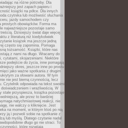
wiadając na różne potrzeby. Dla
ażniejszy jest zapach papieru i
cność książki na półce. Dla innych
goda czytnika lub możliwość słuchania
ceru, jazdy samochodem czy
 prostych obowiązków. Forma ma
le najważniejsze pozostaje samo
treścią. Dzisiejszy świat daje więcej
ktu z literaturą niż kiedykolwiek
zytanie książek ma jeszcze jedną
órej często się zapomina. Pomaga
sną tożsamość. Książki, które nas
ostają z nami na długo. Wracamy do
, cytatami, skojarzeniami. Niektóre
sze podejście do życia, inne pomagają
udniejszy okres, jeszcze inne po prostu
mięci jako ważne spotkania z drugim
 ukrytym za słowami autora. W tym
nie nie jest bierną czynnością, lecz
u. Czytelnik odpowiada na tekst swoimi
, doświadczeniem i wrażliwością. W
ry stale przyspiesza, książka pozostaje
wolniejszą, ale przez to bardziej
wymaga natychmiastowej reakcji, nie
agę, nie walczy o kliknięcie. Jest
zeka na moment, w którym ktoś po nią
orzy ją i pozwoli sobie na spotkanie z
edzą lub myślą. Dlatego czytanie nadal
awdopodobnie długo go nie straci. To
 czynności, które rozwijają