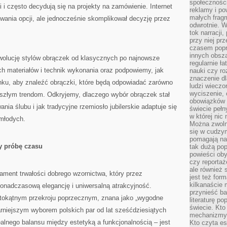
społeczności
mi i często decydują się na projekty na zamówienie. Internet
reklamy i po
małych fragm
wania opcji, ale jednocześnie skomplikował decyzję przez
odwrotnie. 
tok narracji
przy niej pr
czasem popr
innych obsz
wolucję stylów obrączek od klasycznych po najnowsze
regularnie ł
h materiałów i technik wykonania oraz podpowiemy, jak
nauki czy r
znaczenie dl
ku, aby znaleźć obrączki, które będą odpowiadać zarówno
ludzi wieczo
wyciszenie, 
yszłym trendom. Odkryjemy, dlaczego wybór obrączek stał
obowiązków 
ia ślubu i jak tradycyjne rzemiosło jubilerskie adaptuje się
świecie pełn
w której nic
młodych.
Można zwolni
się w cudzym
pomagają na
ły próbę czasu
tak dużą pop
powieści oby
czy reportaż
ale również 
ament trwałości dobrego wzornictwa, który przez
jest też for
kilkanaście
ponadczasową elegancję i uniwersalną atrakcyjność.
przynieść ba
stokątnym przekroju poprzecznym, znana jako „wygodne
literaturę p
świecie. Kto
rniejszym wyborem polskich par od lat sześćdziesiątych
mechanizmy 
alnego balansu między estetyką a funkcjonalnością – jest
Kto czyta es