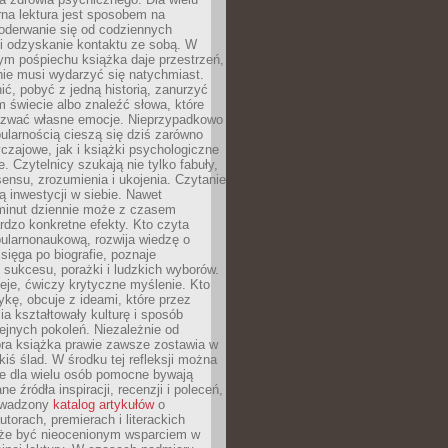
rna lektura jest sposobem na
oderwanie się od codziennych
i odzyskanie kontaktu ze sobą. W
ym pośpiechu książka daje przestrzeń,
 nie musi wydarzyć się natychmiast.
ć, pobyć z jedną historią, zanurzyć
 świecie albo znaleźć słowa, które
zwać własne emocje. Nieprzypadkowo
ularnością cieszą się dziś zarówno
czajowe, jak i książki psychologiczne
e. Czytelnicy szukają nie tylko fabuły,
sensu, zrozumienia i ukojenia. Czytanie
mą inwestycji w siebie. Nawet
 minut dziennie może z czasem
rdzo konkretne efekty. Kto czyta
opularnonaukową, rozwija wiedzę o
 sięga po biografie, poznaje
sukcesu, porażki i ludzkich wyborów.
eje, ćwiczy krytyczne myślenie. Kto
ykę, obcuje z ideami, które przez
cia kształtowały kulturę i sposób
ejnych pokoleń. Niezależnie od
bra książka prawie zawsze zostawia w
akiś ślad. W środku tej refleksji można
e dla wielu osób pomocne bywają
e źródła inspiracji, recenzji i poleceń,
owadzony
katalog artykułów
o
utorach, premierach i literackich
że być nieocenionym wsparciem w