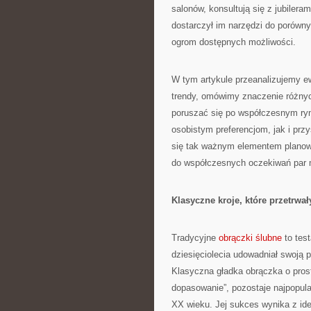
salonów, konsultują się z jubilera
dostarczył im narzędzi do porówny
ogrom dostępnych możliwości.
W tym artykule przeanalizujemy e
trendy, omówimy znaczenie różnyc
poruszać się po współczesnym ryn
osobistym preferencjom, jak i prz
się tak ważnym elementem planowan
do współczesnych oczekiwań par 
Klasyczne kroje, które przetrwa
Tradycyjne
obrączki ślubne
to test
dziesięciolecia udowadniał swoją 
Klasyczna gładka obrączka o pro
dopasowanie”, pozostaje najpopula
XX wieku. Jej sukces wynika z ide