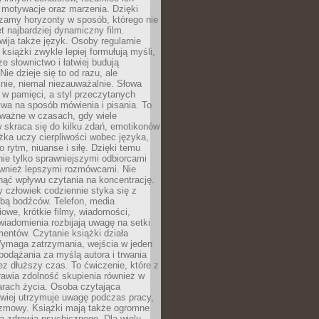
, motywacje oraz marzenia. Dzięki
zamy horyzonty w sposób, którego nie
t najbardziej dynamiczny film.
wija także język. Osoby regularnie
 książki zwykle lepiej formułują myśli,
e słownictwo i łatwiej budują
ie dzieje się to od razu, ale
nie, niemal niezauważalnie. Słowa
 w pamięci, a styl przeczytanych
wa na sposób mówienia i pisania. To
 ważne w czasach, gdy wiele
 skraca się do kilku zdań, emotikonów
ążka uczy cierpliwości wobec języka,
o rytm, niuanse i siłę. Dzięki temu
nie tylko sprawniejszymi odbiorcami
również lepszymi rozmówcami. Nie
ąć wpływu czytania na koncentrację.
 człowiek codziennie styka się z
zbą bodźców. Telefon, media
owe, krótkie filmy, wiadomości,
wiadomienia rozbijają uwagę na setki
entów. Czytanie książki działa
Wymaga zatrzymania, wejścia w jeden
, podążania za myślą autora i trwania
zez dłuższy czas. To ćwiczenie, które z
awia zdolność skupienia również w
arach życia. Osoba czytająca
atwiej utrzymuje uwagę podczas pracy,
ozmowy. Książki mają także ogromne
a zdrowia psychicznego. Dla wielu