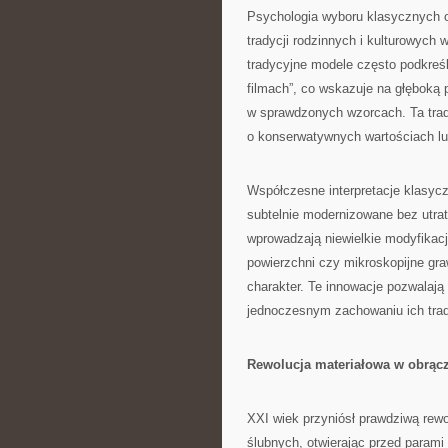
Psychologia wyboru klasycznych o
tradycji rodzinnych i kulturowych
tradycyjne modele często podkreśla
filmach”, co wskazuje na głęboką
w sprawdzonych wzorcach. Ta trady
o konserwatywnych wartościach l
Współczesne interpretacje klasyc
subtelnie modernizowane bez utra
wprowadzają niewielkie modyfikacj
powierzchni czy mikroskopijne gr
charakter. Te innowacje pozwalają
jednoczesnym zachowaniu ich tradyc
Rewolucja materiałowa w obrąc
XXI wiek przyniósł prawdziwą rew
ślubnych, otwierając przed parami