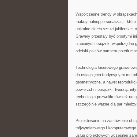
Współczesne trendy w obrączkach
maksymalnej personalizacji, które 
unikalne dzieła sztuki jubilerskiej
Grawery przestały być prostymi ini
ulubionych książek, współrzędne 
odciski palców partnera przetłuma
Technologia laserowego grawerowa
do osiągnięcia tradycyjnymi meto
geometryczne, a nawet reprodukc
powierzchni obrączki, tworząc int
technologia pozwoliła również na g
szczególnie ważne dla par międz
Projektowanie na zamówienie obrą
trójwymiarowego i komputerowego
usług projektowych wcześniej zar