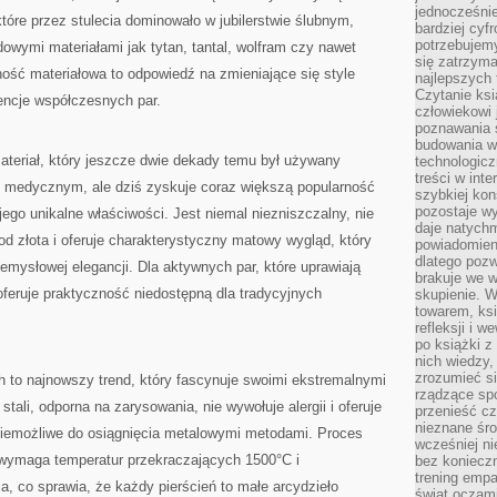
jednocześnie
 które przez stulecia dominowało w jubilerstwie ślubnym,
bardziej cyfr
potrzebujem
wymi materiałami jak tytan, tantal, wolfram czy nawet
się zatrzyma
ość materiałowa to odpowiedź na zmieniające się style
najlepszych 
Czytanie ks
rencje współczesnych par.
człowiekowi 
poznawania ś
budowania w
ateriał, który jeszcze dwie dekady temu był używany
technologicz
treści w int
i medycznym, ale dziś zyskuje coraz większą popularność
szybkiej kon
pozostaje w
ego unikalne właściwości. Jest niemal niezniszczalny, nie
daje natychm
 od złota i oferuje charakterystyczny matowy wygląd, który
powiadomieni
dlatego pozw
zemysłowej elegancji. Dla aktywnych par, które uprawiają
brakuje we 
 oferuje praktyczność niedostępną dla tradycyjnych
skupienie. W
towarem, ksi
refleksji i 
po książki z
nich wiedzy,
zrozumieć si
 to najnowszy trend, który fascynuje swoimi ekstremalnymi
rządzące spo
tali, odporna na zarysowania, nie wywołuje alergii i oferuje
przenieść cz
nieznane śro
niemożliwe do osiągnięcia metalowymi metodami. Proces
wcześniej ni
wymaga temperatur przekraczających 1500°C i
bez koniecz
trening empa
a, co sprawia, że każdy pierścień to małe arcydzieło
świat oczami