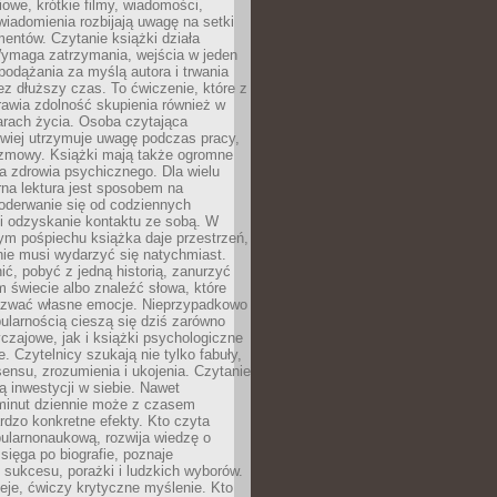
owe, krótkie filmy, wiadomości,
wiadomienia rozbijają uwagę na setki
entów. Czytanie książki działa
Wymaga zatrzymania, wejścia w jeden
, podążania za myślą autora i trwania
zez dłuższy czas. To ćwiczenie, które z
awia zdolność skupienia również w
arach życia. Osoba czytająca
atwiej utrzymuje uwagę podczas pracy,
ozmowy. Książki mają także ogromne
a zdrowia psychicznego. Dla wielu
rna lektura jest sposobem na
oderwanie się od codziennych
i odzyskanie kontaktu ze sobą. W
ym pośpiechu książka daje przestrzeń,
 nie musi wydarzyć się natychmiast.
ć, pobyć z jedną historią, zanurzyć
 świecie albo znaleźć słowa, które
zwać własne emocje. Nieprzypadkowo
ularnością cieszą się dziś zarówno
czajowe, jak i książki psychologiczne
e. Czytelnicy szukają nie tylko fabuły,
sensu, zrozumienia i ukojenia. Czytanie
mą inwestycji w siebie. Nawet
 minut dziennie może z czasem
rdzo konkretne efekty. Kto czyta
opularnonaukową, rozwija wiedzę o
 sięga po biografie, poznaje
sukcesu, porażki i ludzkich wyborów.
eje, ćwiczy krytyczne myślenie. Kto