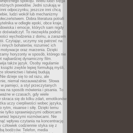
wewnętrznego spokoju. Wielu ludzi sięga
 różnych powodów. Jedni szukają w
 inni odpoczynku, jeszcze inni chcą
ebie, ludzi wokół lub mechanizmy
łeczeństwem. Dobra literatura potrafi
ytelnika w odległe epoki, obce kraje,
dowiska i emocje, których sam nigdy
e doświadczył. To niezwykła podróż
ności wychodzenia z domu, a zarazem
tii. Czytając, uczymy się patrzeć na
 innych bohaterów, rozumieć ich
, motywacje oraz marzenia. Dzięki
zamy horyzonty w sposób, którego nie
t najbardziej dynamiczny film.
wija także język. Osoby regularnie
 książki zwykle lepiej formułują myśli,
e słownictwo i łatwiej budują
ie dzieje się to od razu, ale
nie, niemal niezauważalnie. Słowa
 w pamięci, a styl przeczytanych
wa na sposób mówienia i pisania. To
 ważne w czasach, gdy wiele
 skraca się do kilku zdań, emotikonów
ążka uczy cierpliwości wobec języka,
o rytm, niuanse i siłę. Dzięki temu
nie tylko sprawniejszymi odbiorcami
również lepszymi rozmówcami. Nie
ąć wpływu czytania na koncentrację.
 człowiek codziennie styka się z
zbą bodźców. Telefon, media