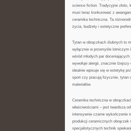
science fiction. Tradycyjne złoto,
musi teraz konkurować z awangardo
ceramika techniczna. Ta różnorodn
życia, budżety i estetyczne prefe
Tytan w obrączkach ślubnych to m
wyłącznie w przemyśle lotniczym 
wśród młodych par doceniających j
wywołuje alergii, znacznie lżejszy
idealnie wpisuje się w estetykę pr
sport czy pracują fizycznie, tytan
materiałów.
Ceramika techniczna w obrączkach
właściwościami – jest twardsza od s
intensywnie czarne wykończenie 
produkcji ceramicznych obrączek 
specjalistycznych technik spiekani