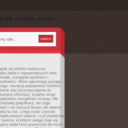
SCRIBE
FACEBOOK
TWITTER
iążek od wieków towarzyszy
jako jedna z najważniejszych form
wiata, rozwijania wyobraźni i
rażliwości. Mimo ogromnego postępu
nego, rosnącej popularności krótkich
ernecie oraz przyzwyczajenia do
sumpcji informacji, książka wciąż
yjątkowym narzędziem rozwoju. Nie
iastowej gratyfikacji, nie miga
ami i nie narzuca tempa, ale właśnie
ala na coś, czego coraz częściej
współczesnym świecie, czyli prawdziwe
 świecie, w którym uwaga staje się
ążka nadal broni przestrzeni dla myśli,