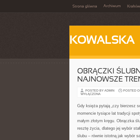
Archiwum
Strona główna
Kraków
KOWALSKA
OBRĄCZKI ŚLUBNE
NAJNOWSZE TRE
POSTED BY ADMIN
POSTED ON
WYŁĄCZONA
Gdy księża pytają „czy bierzesz 
momencie tysiące lat tradycji spo
małym złotym kręgu. Obrączka ślub
resztę życia, dlatego jej wybór st
ślubu – równie istotną jak wybór sa