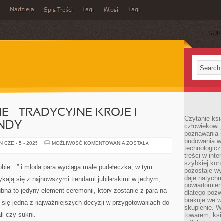
Nadzieja
Tagi
Tagi
Spis Treści
Włosi
SUB
 – TRADYCYJNE KROJE I
Czytanie ks
NDY
człowiekowi 
poznawania ś
budowania w
OBRĄCZKI
 CZE - 5 - 2025
MOŻLIWOŚĆ KOMENTOWANIA
ZOSTAŁA
technologicz
ŚLUBNE
–
treści w int
TRADYCYJNE
szybkiej kon
KROJE
sobie…” i młoda para wyciąga małe pudełeczka, w tym
I
pozostaje w
NAJNOWSZE
daje natychm
tykają się z najnowszymi trendami jubilerskimi w jednym,
TRENDY
powiadomieni
na to jedyny element ceremonii, który zostanie z parą na
dlatego pozw
brakuje we 
ał się jedną z najważniejszych decyzji w przygotowaniach do
skupienie. W
li czy sukni.
towarem, ksi