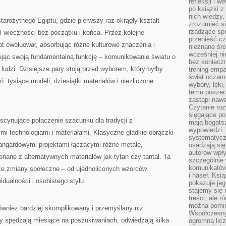
refleksji i 
po książki z
nich wiedzy,
tarożytnego Egiptu, gdzie pierwszy raz okrągły kształt
zrozumieć si
rządzące spo
l wieczności bez początku i końca. Przez kolejne
przenieść cz
t ewoluował, absorbując różne kulturowe znaczenia i
nieznane śro
wcześniej ni
ując swoją fundamentalną funkcję – komunikowanie światu o
bez koniecz
udzi. Dzisiejsze pary stoją przed wyborem, który byłby
trening empa
świat oczami
: tysiące modeli, dziesiątki materiałów i niezliczone
wybory, lęki
temu poszer
zastąpi nawe
Czytanie roz
sięgające po
scynujące połączenie szacunku dla tradycji z
mają bogatsz
wypowiedzi. N
 technologiami i materiałami. Klasyczne gładkie obrączki
systematycz
wangardowymi projektami łączącymi różne metale,
osadzają się
autorów wpły
ane z alternatywnych materiałów jak tytan czy tantal. Ta
szczególnie
komunikatów
ze zmiany społeczne – od ujednoliconych wzorców
i haseł. Ksi
dualności i osobistego stylu.
pokazuje jeg
stajemy się 
treści, ale 
można pomin
ównież bardziej skomplikowany i przemyślany niż
Współczesny
y spędzają miesiące na poszukiwaniach, odwiedzają kilka
ogromną lic