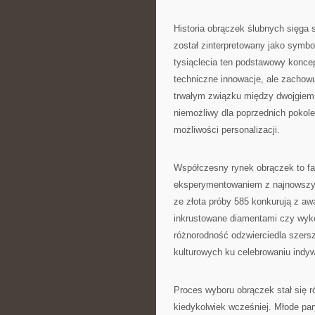
Historia obrączek ślubnych sięga s
został zinterpretowany jako symbo
tysiąclecia ten podstawowy koncep
techniczne innowacje, ale zachow
trwałym związku między dwojgiem l
niemożliwy dla poprzednich pokoleń
możliwości personalizacji.
Współczesny rynek obrączek to fa
eksperymentowaniem z najnowszymi
ze złota próby 585 konkurują z a
inkrustowane diamentami czy wykon
różnorodność odzwierciedla szers
kulturowych ku celebrowaniu indywi
Proces wyboru obrączek stał się r
kiedykolwiek wcześniej. Młode par