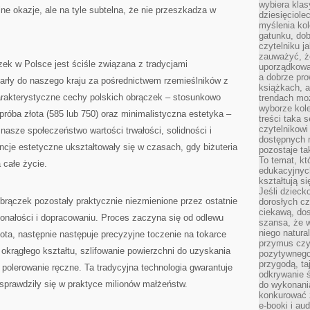
wybiera klas
ne okazje, ale na tyle subtelna, że nie przeszkadza w
dziesięciole
myślenia kol
gatunku, do
czytelniku j
zauważyć, ż
zek w Polsce jest ściśle związana z tradycjami
uporządkowan
a dobrze pr
otarły do naszego kraju za pośrednictwem rzemieślników z
książkach, a
harakterystyczne cechy polskich obrączek – stosunkowo
trendach mo
wyborze kole
óba złota (585 lub 750) oraz minimalistyczna estetyka –
treści taka 
czytelnikowi
nasze społeczeństwo wartości trwałości, solidności i
dostępnych 
encje estetyczne ukształtowały się w czasach, gdy biżuteria
pozostaje ta
To temat, kt
 całe życie.
edukacyjnyc
kształtują s
Jeśli dzieck
brączek pozostały praktycznie niezmienione przez ostatnie
dorosłych c
ciekawą, dos
konałości i dopracowaniu. Proces zaczyna się od odlewu
szansa, że w
niego natura
łota, następnie następuje precyzyjne toczenie na tokarce
przymus czy
e okrągłego kształtu, szlifowanie powierzchni do uzyskania
pozytywnego
przygodą, t
polerowanie ręczne. Ta tradycyjna technologia gwarantuje
odkrywanie ś
 sprawdziły się w praktyce milionów małżeństw.
do wykonani
konkurować 
e-booki i a