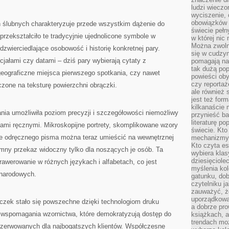
ludzi wieczo
wyciszenie, 
obowiązków 
 ślubnych charakteryzuje przede wszystkim dążenie do
świecie pełn
przekształciło te tradycyjnie ujednolicone symbole w
w której nic
Można zwolni
 odzwierciedlające osobowość i historię konkretnej pary.
się w cudzym
cjałami czy datami – dziś pary wybierają cytaty z
pomagają na
tak dużą pop
geograficzne miejsca pierwszego spotkania, czy nawet
powieści oby
czy reportaż
czone na teksturę powierzchni obrączki.
ale również 
jest też for
kilkanaście
nia umożliwiła poziom precyzji i szczegółowości niemożliwy
przynieść ba
literaturę p
dami ręcznymi. Mikroskopijne portrety, skomplikowane wzory
świecie. Kto
je odręcznego pisma można teraz umieścić na wewnętrznej
mechanizmy 
Kto czyta es
ymny przekaz widoczny tylko dla noszących je osób. Ta
wybiera klas
dziesięciole
rawerowanie w różnych językach i alfabetach, co jest
myślenia kol
ynarodowych.
gatunku, do
czytelniku j
zauważyć, ż
uporządkowan
czek stało się powszechne dzięki technologiom druku
a dobrze pr
 wspomagania wzornictwa, które demokratyzują dostęp do
książkach, a
trendach mo
ezerwowanych dla najbogatszych klientów. Współczesne