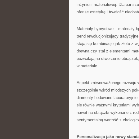
inżynierii materiałowej. Dla par 
oferuje estetykę i trwałość niedos
Materiały hybrydowe – materiały ł
trend rewolucjonizujący tradycyjn
stają się kombinacje jak złoto z
drewna czy stal z elementami met
pozwalają na stworzenie obrączek,
w materiale.
Aspekt zrównoważonego rozwoju w
szczególnie wśród młodszych poko
diamenty hodowane laboratoryjnie,
się równie ważnymi kryteriami wyb
nawet na obrączki wykonane z rodzi
sentymentalną wartość z ekologic
Personalizacja jako nowy stand