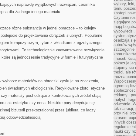
wybory, lęki
szukających naprawdę wyjątkowych rozwiązań, ceramika
temu poszer
tępną dla żadnego innego materiału.
zastąpi nawe
Czytanie roz
sięgające po
mają bogatsz
ączące różne substancje w jednej obrączce – to kolejny
wypowiedzi. N
e podejście do projektowania obrączek ślubnych. Popularne
systematycz
osadzają się
 węglem kompozytowym, tytan z wkładkami z egzotycznego
autorów wpły
szczególnie
eorytowymi. Te technologicznie zaawansowane rozwiązania
komunikatów
 które są jednocześnie tradycyjne w formie i futurystyczne
i haseł. Ksi
pokazuje jeg
stajemy się 
treści, ale 
można pomin
 wyborze materiałów na obrączki zyskuje na znaczeniu,
Współczesny
ogromną lic
leń świadomych ekologicznie. Recyklowane złoto, etyczne
społeczności
reklamy i po
 czy materiały pochodzące z kontrolowanych źródeł stają
małych fragm
oru jak estetyka czy cena. Niektóre pary decydują się
odwrotnie. 
tok narracji
nnej biżuterii przekształconej przez jubilera, co łączy
przy niej pr
zną odpowiedzialnością.
czasem popr
innych obsz
regularnie ł
nauki czy r
ard
znaczenie dl