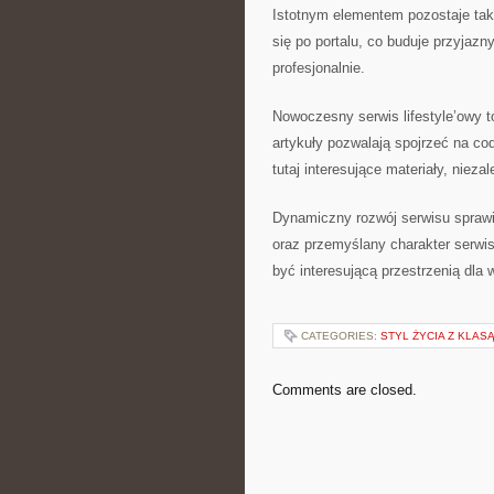
Istotnym elementem pozostaje tak
się po portalu, co buduje przyjazn
profesjonalnie.
Nowoczesny serwis lifestyle’owy t
artykuły pozwalają spojrzeć na co
tutaj interesujące materiały, niezal
Dynamiczny rozwój serwisu sprawi
oraz przemyślany charakter serwi
być interesującą przestrzenią dla
CATEGORIES:
STYL ŻYCIA Z KLAS
Comments are closed.