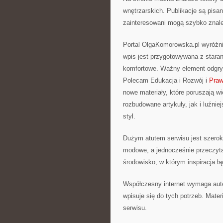
wnętrzarskich. Publikacje są pis
zainteresowani mogą szybko znale
Portal OlgaKomorowska.pl wyróżni
wpis jest przygotowywana z starann
komfortowe. Ważny element odgryw
Polecam Edukacja i Rozwój i
Praw
nowe materiały, które poruszają 
rozbudowane artykuły, jak i luźnie
styl.
Dużym atutem serwisu jest szerok
modowe, a jednocześnie przeczytać
środowisko, w którym inspiracja ł
Współczesny internet wymaga aut
wpisuje się do tych potrzeb. Mate
serwisu.