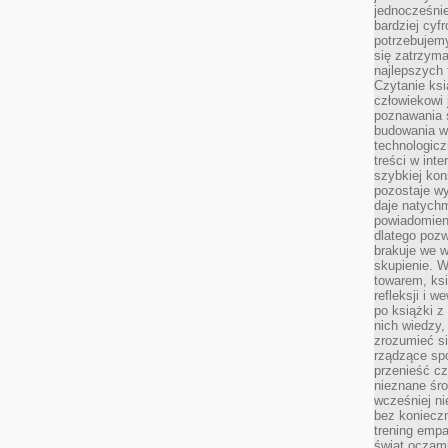
jednocześnie
bardziej cyfr
potrzebujem
się zatrzyma
najlepszych 
Czytanie ks
człowiekowi 
poznawania ś
budowania w
technologicz
treści w int
szybkiej kon
pozostaje w
daje natychm
powiadomieni
dlatego pozw
brakuje we 
skupienie. W
towarem, ksi
refleksji i 
po książki z
nich wiedzy,
zrozumieć si
rządzące spo
przenieść cz
nieznane śro
wcześniej ni
bez koniecz
trening empa
świat oczami