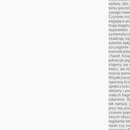
wybory, lęki
temu poszer
zastąpi nawe
Czytanie roz
sięgające po
mają bogatsz
wypowiedzi. N
systematycz
osadzają się
autorów wpły
szczególnie
komunikatów
i haseł. Ksi
pokazuje jeg
stajemy się 
treści, ale 
można pomin
Współczesny
ogromną lic
społeczności
reklamy i po
małych fragm
odwrotnie. 
tok narracji
przy niej pr
czasem popr
innych obsz
regularnie ł
nauki czy r
znaczenie dl