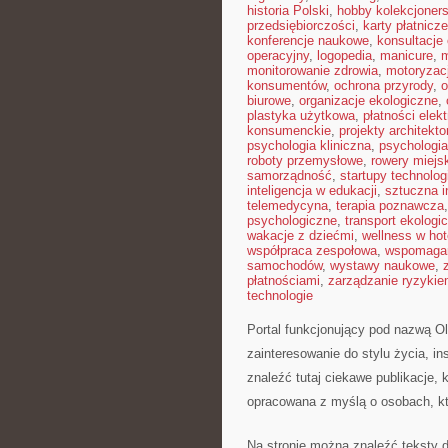
historia Polski
,
hobby kolekcjoners
przedsiębiorczości
,
karty płatnicze
konferencje naukowe
,
konsultacje 
operacyjny
,
logopedia
,
manicure
,
m
monitorowanie zdrowia
,
motoryzac
konsumentów
,
ochrona przyrody
,
o
biurowe
,
organizacje ekologiczne
,
plastyka użytkowa
,
płatności elek
konsumenckie
,
projekty architekt
psychologia kliniczna
,
psychologi
roboty przemysłowe
,
rowery miejs
samorządność
,
startupy technolog
inteligencja w edukacji
,
sztuczna i
telemedycyna
,
terapia poznawcza
psychologiczne
,
transport ekologi
wakacje z dziećmi
,
wellness w hot
współpraca zespołowa
,
wspomagan
samochodów
,
wystawy naukowe
,
płatnościami
,
zarządzanie ryzyki
technologie
Portal funkcjonujący pod nazwą O
zainteresowanie do stylu życia, in
znaleźć tutaj ciekawe publikacje, 
opracowana z myślą o osobach, któ
Na stronie można znaleźć teksty do