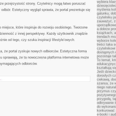
wybiera klas
że przejrzystość strony. Czytelnicy mogą łatwo poruszać
dziesięciole
myślenia kol
y odbiór. Estetyczny wygląd sprawia, że portal prezentuje się
gatunku, do
czytelniku j
zauważyć, ż
uporządkowan
o miejsce, które inspiruje do rozwoju osobistego. Tworzone
a dobrze pr
książkach, a
dzienność z innej perspektywy. Każdy użytkownik znajdzie
trendach mo
eżnie od tego, czy szuka inspiracji lifestyle’owych.
wyborze kole
treści taka 
czytelnikowi
a, że portal zyskuje nowych odbiorców. Estetyczna forma
dostępnych 
pozostaje ta
su sprawiają, że ta nowoczesna platforma internetowa może
To temat, kt
 wymagających odbiorców.
edukacyjnyc
kształtują s
Jeśli dzieck
dorosłych c
Ą
ciekawą, dos
szansa, że w
niego natura
przymus czy
pozytywnego
przygodą, t
odkrywanie ś
do wykonani
konkurować 
e-booki i a