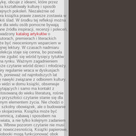
ykę, obcuje z ideami, które przez
cia kształtowały kulturę i sposób
ejnych pokoleń. Niezależnie od
bra książka prawie zawsze zostawia w
akiś ślad. W środku tej refleksji można
e dla wielu osób pomocne bywają
e źródła inspiracji, recenzji i poleceń,
owadzony
katalog artykułów
o
utorach, premierach i literackich
że być nieocenionym wsparciem w
jnej lektury. W czasach nadmiaru
selekcja staje się cenna, bo pozwala
 nie zgubić się wśród tysięcy tytułów
na rynku. Ważnym zagadnieniem
kże czytanie wśród dzieci i młodzieży.
óry regularnie wraca w dyskusjach
h, ponieważ od najmłodszych lat
ię nawyki związane z odbiorem kultury.
o widzi w domu książki, obserwuje
zytających i samo ma kontakt z
tosowaną do wieku literaturą, rośnie
 przyszłości czytanie stanie się dla
lnym elementem życia. Nie chodzi o
 szkolny obowiązek, ale o budowanie
 skojarzenia. Książka może być
ajemnicą, zabawą i sposobem na
wiata, a nie tylko kolejnym zadaniem
a. Wbrew pozorom czytanie nie musi
z nowoczesnością. Książki papierowe,
udiobooki mogą funkcjonować obok