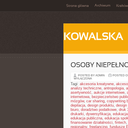
Archiwum
Strona główna
Kraków
KOWALSKA
OSOBY NIEPEŁN
POSTED BY ADMIN
POSTED ON
WYŁĄCZONA
Tagi:
akcesoria kreatywne
,
akceso
analizy techniczne
,
antropologia
,
a
asertywność
,
aukcje internetowe
,
internetowa
,
bezpieczeństwo publi
mózgów
,
car sharing
,
copywriting 
depilacja
,
design produktu
,
design 
biuro
,
doradztwo podatkowe
,
druk
drukarki
,
dywersyfikacja
,
edukacja
edukacja publiczna
,
edukacja spo
finansowanie działalności
,
fintech
regionalny
,
freelancing
,
fundusze 