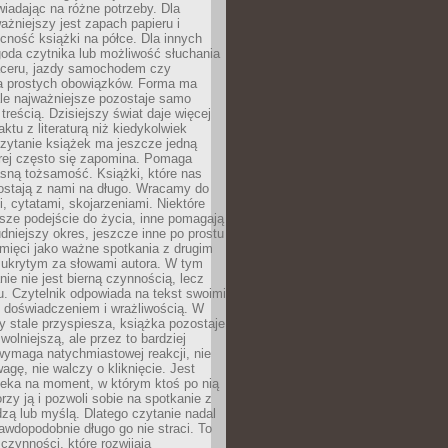
wiadając na różne potrzeby. Dla
ażniejszy jest zapach papieru i
cność książki na półce. Dla innych
goda czytnika lub możliwość słuchania
ceru, jazdy samochodem czy
 prostych obowiązków. Forma ma
le najważniejsze pozostaje samo
treścią. Dzisiejszy świat daje więcej
ktu z literaturą niż kiedykolwiek
zytanie książek ma jeszcze jedną
órej często się zapomina. Pomaga
sną tożsamość. Książki, które nas
ostają z nami na długo. Wracamy do
, cytatami, skojarzeniami. Niektóre
sze podejście do życia, inne pomagają
udniejszy okres, jeszcze inne po prostu
mięci jako ważne spotkania z drugim
 ukrytym za słowami autora. W tym
nie nie jest bierną czynnością, lecz
u. Czytelnik odpowiada na tekst swoimi
, doświadczeniem i wrażliwością. W
ry stale przyspiesza, książka pozostaje
wolniejszą, ale przez to bardziej
wymaga natychmiastowej reakcji, nie
agę, nie walczy o kliknięcie. Jest
zeka na moment, w którym ktoś po nią
orzy ją i pozwoli sobie na spotkanie z
edzą lub myślą. Dlatego czytanie nadal
awdopodobnie długo go nie straci. To
 czynności, które rozwijają