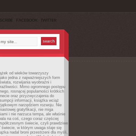
SCRIBE
FACEBOOK
TWITTER
iążek od wieków towarzyszy
jako jedna z najważniejszych form
wiata, rozwijania wyobraźni i
rażliwości. Mimo ogromnego postępu
nego, rosnącej popularności krótkich
ernecie oraz przyzwyczajenia do
sumpcji informacji, książka wciąż
yjątkowym narzędziem rozwoju. Nie
iastowej gratyfikacji, nie miga
ami i nie narzuca tempa, ale właśnie
ala na coś, czego coraz częściej
współczesnym świecie, czyli prawdziwe
 świecie, w którym uwaga staje się
ążka nadal broni przestrzeni dla myśli,