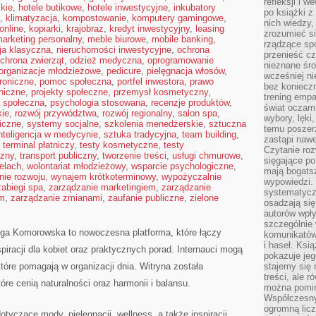
refleksji i 
kie
,
hotele butikowe
,
hotele inwestycyjne
,
inkubatory
po książki z
,
klimatyzacja
,
kompostowanie
,
komputery gamingowe
,
nich wiedzy,
online
,
kopiarki
,
krajobraz
,
kredyt inwestycyjny
,
leasing
zrozumieć si
arketing personalny
,
meble biurowe
,
mobile banking
,
rządzące spo
ja klasyczna
,
nieruchomości inwestycyjne
,
ochrona
przenieść cz
chrona zwierząt
,
odzież medyczna
,
oprogramowanie
nieznane śro
organizacje młodzieżowe
,
pedicure
,
pielęgnacja włosów
,
wcześniej ni
troniczne
,
pomoc społeczna
,
portfel inwestora
,
prawo
bez koniecz
oniczne
,
projekty społeczne
,
przemysł kosmetyczny
,
trening empa
a społeczna
,
psychologia stosowana
,
recenzje produktów
,
świat oczami
kie
,
rozwój przywództwa
,
rozwój regionalny
,
salon spa
,
wybory, lęki
iczne
,
systemy socjalne
,
szkolenia menedżerskie
,
sztuczna
temu poszer
nteligencja w medycynie
,
sztuka tradycyjna
,
team building
,
zastąpi nawe
,
terminal płatniczy
,
testy kosmetyczne
,
testy
Czytanie roz
czny
,
transport publiczny
,
tworzenie treści
,
usługi chmurowe
,
sięgające po
elach
,
wolontariat młodzieżowy
,
wsparcie psychologiczne
,
mają bogatsz
ie rozwoju
,
wynajem krótkoterminowy
,
wypożyczalnie
wypowiedzi. N
zabiegi spa
,
zarządzanie marketingiem
,
zarządzanie
systematycz
em
,
zarządzanie zmianami
,
zaufanie publiczne
,
zielone
osadzają się
autorów wpły
szczególnie
lga Komorowska to nowoczesna platforma, które łączy
komunikatów
i haseł. Ksi
spiracji dla kobiet oraz praktycznych porad. Internauci mogą
pokazuje jeg
które pomagają w organizacji dnia. Witryna została
stajemy się 
treści, ale 
re cenią naturalności oraz harmonii i balansu.
można pomin
Współczesny
ogromną lic
tyczące mody, pielęgnacji, wellness, a także inspiracji