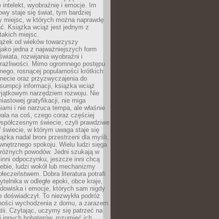
 intelekt, wyobraźnię i emocje. Im
owy staje się świat, tym bardziej
y miejsc, w których można naprawdę
ć. Książka wciąż jest jednym z
takich miejsc.
iążek od wieków towarzyszy
jako jedna z najważniejszych form
wiata, rozwijania wyobraźni i
rażliwości. Mimo ogromnego postępu
nego, rosnącej popularności krótkich
ernecie oraz przyzwyczajenia do
sumpcji informacji, książka wciąż
yjątkowym narzędziem rozwoju. Nie
iastowej gratyfikacji, nie miga
ami i nie narzuca tempa, ale właśnie
ala na coś, czego coraz częściej
współczesnym świecie, czyli prawdziwe
 świecie, w którym uwaga staje się
ążka nadal broni przestrzeni dla myśli,
wewnętrznego spokoju. Wielu ludzi sięga
 różnych powodów. Jedni szukają w
 inni odpoczynku, jeszcze inni chcą
ebie, ludzi wokół lub mechanizmy
łeczeństwem. Dobra literatura potrafi
ytelnika w odległe epoki, obce kraje,
dowiska i emocje, których sam nigdy
e doświadczył. To niezwykła podróż
ności wychodzenia z domu, a zarazem
tii. Czytając, uczymy się patrzeć na
 innych bohaterów, rozumieć ich