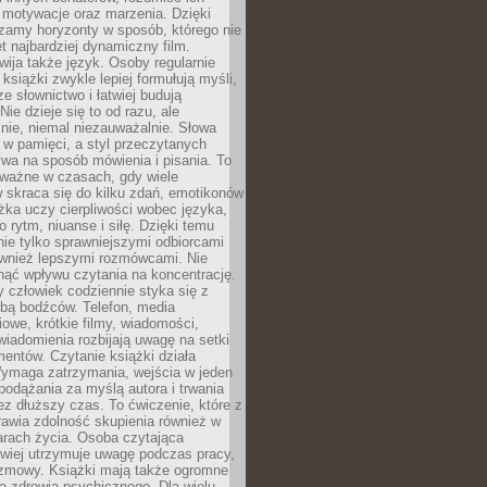
, motywacje oraz marzenia. Dzięki
zamy horyzonty w sposób, którego nie
t najbardziej dynamiczny film.
wija także język. Osoby regularnie
 książki zwykle lepiej formułują myśli,
e słownictwo i łatwiej budują
ie dzieje się to od razu, ale
nie, niemal niezauważalnie. Słowa
 w pamięci, a styl przeczytanych
wa na sposób mówienia i pisania. To
 ważne w czasach, gdy wiele
 skraca się do kilku zdań, emotikonów
ążka uczy cierpliwości wobec języka,
o rytm, niuanse i siłę. Dzięki temu
nie tylko sprawniejszymi odbiorcami
również lepszymi rozmówcami. Nie
ąć wpływu czytania na koncentrację.
 człowiek codziennie styka się z
zbą bodźców. Telefon, media
owe, krótkie filmy, wiadomości,
wiadomienia rozbijają uwagę na setki
entów. Czytanie książki działa
Wymaga zatrzymania, wejścia w jeden
, podążania za myślą autora i trwania
zez dłuższy czas. To ćwiczenie, które z
awia zdolność skupienia również w
arach życia. Osoba czytająca
atwiej utrzymuje uwagę podczas pracy,
ozmowy. Książki mają także ogromne
a zdrowia psychicznego. Dla wielu