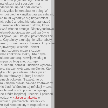
rna lektura jest sposobem na
oderwanie się od codziennych
i odzyskanie kontaktu ze sobą. W
ym pośpiechu książka daje przestrzeń,
 nie musi wydarzyć się natychmiast.
ć, pobyć z jedną historią, zanurzyć
 świecie albo znaleźć słowa, które
zwać własne emocje. Nieprzypadkowo
ularnością cieszą się dziś zarówno
czajowe, jak i książki psychologiczne
e. Czytelnicy szukają nie tylko fabuły,
sensu, zrozumienia i ukojenia. Czytanie
mą inwestycji w siebie. Nawet
 minut dziennie może z czasem
rdzo konkretne efekty. Kto czyta
opularnonaukową, rozwija wiedzę o
 sięga po biografie, poznaje
sukcesu, porażki i ludzkich wyborów.
eje, ćwiczy krytyczne myślenie. Kto
ykę, obcuje z ideami, które przez
cia kształtowały kulturę i sposób
ejnych pokoleń. Niezależnie od
bra książka prawie zawsze zostawia w
akiś ślad. W środku tej refleksji można
e dla wielu osób pomocne bywają
e źródła inspiracji, recenzji i poleceń,
owadzony
katalog artykułów
o
utorach, premierach i literackich
że być nieocenionym wsparciem w