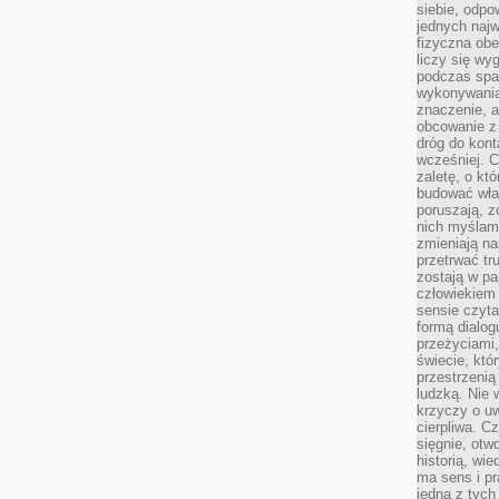
siebie, odpo
jednych najw
fizyczna obe
liczy się wy
podczas spa
wykonywania
znaczenie, a
obcowanie z 
dróg do konta
wcześniej. C
zaletę, o kt
budować wła
poruszają, z
nich myślami
zmieniają na
przetrwać tr
zostają w pa
człowiekiem
sensie czyta
formą dialog
przeżyciami
świecie, któ
przestrzenią 
ludzką. Nie 
krzyczy o uw
cierpliwa. C
sięgnie, otw
historią, wi
ma sens i pr
jedna z tych