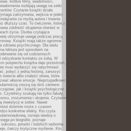
owe, krótkie filmy, wiadomości,
wiadomienia rozbijają uwagę na setki
entów. Czytanie książki działa
Wymaga zatrzymania, wejścia w jeden
, podążania za myślą autora i trwania
zez dłuższy czas. To ćwiczenie, które z
awia zdolność skupienia również w
arach życia. Osoba czytająca
atwiej utrzymuje uwagę podczas pracy,
ozmowy. Książki mają także ogromne
a zdrowia psychicznego. Dla wielu
rna lektura jest sposobem na
oderwanie się od codziennych
i odzyskanie kontaktu ze sobą. W
ym pośpiechu książka daje przestrzeń,
 nie musi wydarzyć się natychmiast.
ć, pobyć z jedną historią, zanurzyć
 świecie albo znaleźć słowa, które
zwać własne emocje. Nieprzypadkowo
ularnością cieszą się dziś zarówno
czajowe, jak i książki psychologiczne
e. Czytelnicy szukają nie tylko fabuły,
sensu, zrozumienia i ukojenia. Czytanie
mą inwestycji w siebie. Nawet
 minut dziennie może z czasem
rdzo konkretne efekty. Kto czyta
opularnonaukową, rozwija wiedzę o
 sięga po biografie, poznaje
sukcesu, porażki i ludzkich wyborów.
eje, ćwiczy krytyczne myślenie. Kto