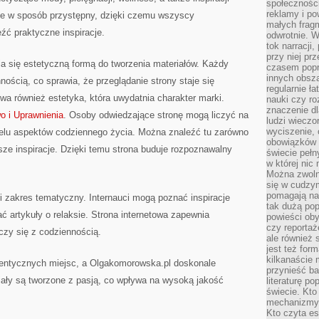
społeczności
reklamy i po
ane w sposób przystępny, dzięki czemu wszyscy
małych fragm
źć praktyczne inspiracje.
odwrotnie. 
tok narracji
przy niej pr
a się estetyczną formą do tworzenia materiałów. Każdy
czasem popr
innych obsz
ością, co sprawia, że przeglądanie strony staje się
regularnie ł
a również estetyka, która uwydatnia charakter marki.
nauki czy r
znaczenie dl
o i Uprawnienia
. Osoby odwiedzające stronę mogą liczyć na
ludzi wieczo
wyciszenie, 
wielu aspektów codziennego życia. Można znaleźć tu zarówno
obowiązków 
jsze inspiracje. Dzięki temu strona buduje rozpoznawalny
świecie pełn
w której nic
Można zwolni
się w cudzym
pomagają na
i zakres tematyczny. Internauci mogą poznać inspiracje
tak dużą pop
 artykuły o relaksie. Strona internetowa zapewnia
powieści oby
czy reportaż
ączy się z codziennością.
ale również 
jest też for
kilkanaście
entycznych miejsc, a Olgakomorowska.pl doskonale
przynieść ba
riały są tworzone z pasją, co wpływa na wysoką jakość
literaturę p
świecie. Kto
mechanizmy 
Kto czyta es