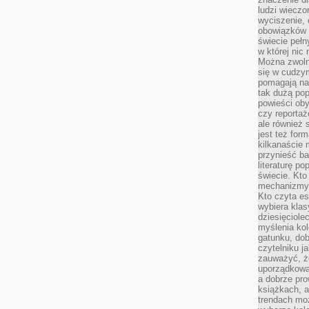
ludzi wieczo
wyciszenie, 
obowiązków 
świecie pełn
w której nic
Można zwolni
się w cudzym
pomagają na
tak dużą pop
powieści oby
czy reportaż
ale również 
jest też for
kilkanaście
przynieść ba
literaturę p
świecie. Kto
mechanizmy 
Kto czyta es
wybiera klas
dziesięciole
myślenia kol
gatunku, do
czytelniku j
zauważyć, ż
uporządkowan
a dobrze pr
książkach, a
trendach mo