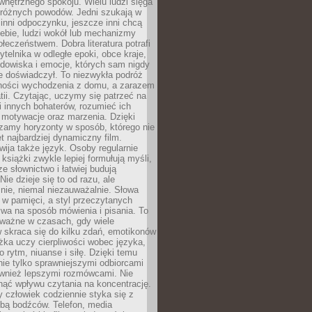
wewnętrznego spokoju. Wielu ludzi sięga
 różnych powodów. Jedni szukają w
 inni odpoczynku, jeszcze inni chcą
ebie, ludzi wokół lub mechanizmy
łeczeństwem. Dobra literatura potrafi
ytelnika w odległe epoki, obce kraje,
dowiska i emocje, których sam nigdy
e doświadczył. To niezwykła podróż
ności wychodzenia z domu, a zarazem
tii. Czytając, uczymy się patrzeć na
 innych bohaterów, rozumieć ich
, motywacje oraz marzenia. Dzięki
zamy horyzonty w sposób, którego nie
t najbardziej dynamiczny film.
wija także język. Osoby regularnie
 książki zwykle lepiej formułują myśli,
e słownictwo i łatwiej budują
ie dzieje się to od razu, ale
nie, niemal niezauważalnie. Słowa
 w pamięci, a styl przeczytanych
wa na sposób mówienia i pisania. To
 ważne w czasach, gdy wiele
 skraca się do kilku zdań, emotikonów
ążka uczy cierpliwości wobec języka,
o rytm, niuanse i siłę. Dzięki temu
nie tylko sprawniejszymi odbiorcami
również lepszymi rozmówcami. Nie
ąć wpływu czytania na koncentrację.
 człowiek codziennie styka się z
zbą bodźców. Telefon, media