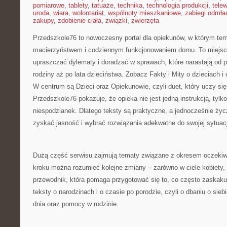
pomiarowe
,
tablety
,
tatuaże
,
technika
,
technologia produkcji
,
telew
uroda
,
wiara
,
wolontariat
,
wspólnoty mieszkaniowe
,
zabiegi odmła
zakupy
,
zdobienie ciała
,
związki
,
zwierzęta
Przedszkole76 to nowoczesny portal dla opiekunów, w którym tem
macierzyństwem i codziennym funkcjonowaniem domu. To miejsce
upraszczać dylematy i doradzać w sprawach, które narastają od 
rodziny aż po lata dzieciństwa. Zobacz Fakty i Mity o dzieciach i 
W centrum są Dzieci oraz Opiekunowie, czyli duet, który uczy się
Przedszkole76 pokazuje, że opieka nie jest jedną instrukcją, tyl
niespodzianek. Dlatego teksty są praktyczne, a jednocześnie życz
zyskać jasność i wybrać rozwiązania adekwatne do swojej sytuacj
Dużą część serwisu zajmują tematy związane z okresem oczekiwa
kroku można rozumieć kolejne zmiany – zarówno w ciele kobiety, 
przewodnik, która pomaga przygotować się to, co często zaskakuj
teksty o narodzinach i o czasie po porodzie, czyli o dbaniu o sieb
dnia oraz pomocy w rodzinie.