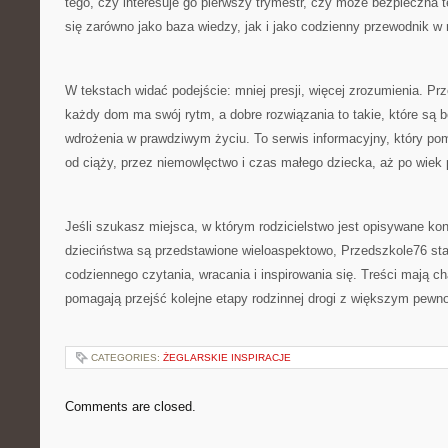
tego, czy interesuje go pierwszy trymestr, czy może bezpieczna 
się zarówno jako baza wiedzy, jak i jako codzienny przewodnik w 
W tekstach widać podejście: mniej presji, więcej zrozumienia. P
każdy dom ma swój rytm, a dobre rozwiązania to takie, które są 
wdrożenia w prawdziwym życiu. To serwis informacyjny, który p
od ciąży, przez niemowlęctwo i czas małego dziecka, aż po wiek 
Jeśli szukasz miejsca, w którym rodzicielstwo jest opisywane konk
dzieciństwa są przedstawione wieloaspektowo, Przedszkole76 st
codziennego czytania, wracania i inspirowania się. Treści mają ch
pomagają przejść kolejne etapy rodzinnej drogi z większym pewno
CATEGORIES:
ŻEGLARSKIE INSPIRACJE
Comments are closed.