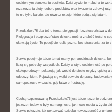
codziennym planowaniu posiłków. Dział żywienie malucha to wsk
rozszerzania diety, doboru produktów oraz tworzenia zdrowej rutyn
to nie tylko kalorie, ale również relacje, które budują się latami.
Przedszkole76 dba też o temat pielęgnacji i bezpieczeństwa w do
Pielęgnacja i bezpieczeństwo dziecka można znaleźć treści o cod
ułatwiają życie. To podejście realistyczne: bez straszenia, za to
Serwis podejmuje także temat mamy po narodzinach dziecka, bo 
liczą się potrzeby wszystkich. Działy w stylu codzienność po poro
okołoporodowym pokazują, jak wrócić do siebie między opieką a p
odpoczynkiem. Pojawiają się wątki powrotu do pracy, budowania w
samopoczucie w czasie, gdy łatwo o frustrację.
Cechą rozpoznawalną Przedszkole76 jest także łączenie codzienn
jeszcze niedawno były na marginesie, jak nowe media w życiu dz
Serwis pokazuje, jak pokazywać dziecku nowoczesność z umiar