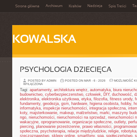
Archiwum
Nadzieja
Ta
Strona główna
Kraków
Spis Treści
KOWALSKA
PSYCHOLOGIA DZIECIĘCA
POSTED BY ADMIN
POSTED ON MAR - 6 - 2026
MOŻLIWOŚĆ 
WYŁĄCZONA
Tagi:
apartamenty
,
architektura wnętrz
,
automatyka
,
biura nieruc
budownictwo
,
cyberbezpieczenstwo
,
człowiek
,
DIY
,
duchowość
,
d
elektronika
,
elektronika użytkowa
,
etyka
,
filozofia
,
fitness urody
,
f
fundamenty
,
geodezja
,
gsm
,
hardware
,
higiena osobista
,
hobby
,
h
informatyka
,
inspekcje nieruchomości
,
integracja społeczna
,
inter
koty
,
majsterkowanie
,
makeup
,
małżeństwo
,
marki
,
maszyny bud
ngo
,
nieruchomości
,
nieruchomości na sprzedaż
,
nieruchomości 
wakacyjne
,
oprogramowanie
,
organizacje społeczne
,
outlety
,
perf
piercing
,
planowanie przestrzenne
,
prawo własności
,
programowan
społeczna
,
psychoterapia
,
relacje międzyludzkie
,
religie
,
robotyka
rzeczoznawstwo
,
sklepy online
,
smartfony
,
spa
,
społeczeństwo
,
s