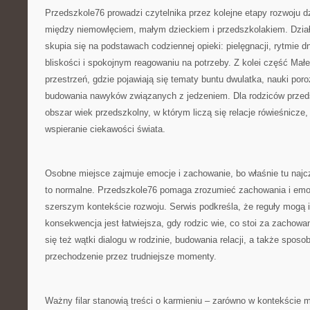
Przedszkole76 prowadzi czytelnika przez kolejne etapy rozwoju d
między niemowlęciem, małym dzieckiem i przedszkolakiem. Dzia
skupia się na podstawach codziennej opieki: pielęgnacji, rytmie d
bliskości i spokojnym reagowaniu na potrzeby. Z kolei część Małe 
przestrzeń, gdzie pojawiają się tematy buntu dwulatka, nauki por
budowania nawyków związanych z jedzeniem. Dla rodziców prze
obszar wiek przedszkolny, w którym liczą się relacje rówieśnicze,
wspieranie ciekawości świata.
Osobne miejsce zajmuje emocje i zachowanie, bo właśnie tu najc
to normalne. Przedszkole76 pomaga zrozumieć zachowania i emoc
szerszym kontekście rozwoju. Serwis podkreśla, że reguły mogą i
konsekwencja jest łatwiejsza, gdy rodzic wie, co stoi za zachowa
się też wątki dialogu w rodzinie, budowania relacji, a także spos
przechodzenie przez trudniejsze momenty.
Ważny filar stanowią treści o karmieniu – zarówno w kontekście m