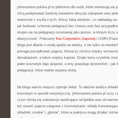
johnmasters-polska.pl to platforma dla osób, które interesują się 
chcą podejmować bardziej świadome decyzje zakupowe oraz piel
stworzone z myślą o tych, którzy lubią wiedzieć, co nakładają na ce
jak budować schemat pielęgnacji bez chaosu oraz bez przypadk
skupia się na pielęgnacji rozumianej jako proces, w którym liczy s
elastyczność. Polecamy
Kao Corporation (Japonia)
i LVMH (Franc
bloga jest dbanie o urodę oparta na wiedzy, a nie tylko na trendac
pomaga porządkować pojęcia, tłumaczy różnice między wzmacnia
demakijażem, a także między kojenie. Dzięki temu czytelnik może
jeden kosmetyk daje ukojenie, a inny powoduje dyskomfort, i jak 
pielęgnacji, która realnie wspiera skórę.
Na blogu ważne miejsce zajmuje skład. To właśnie analiza skład
kosmetyki w sposób merytoryczny. johnmasters-polska.pl uczy czy
czym różnią się substancje nawilżające od lipidów oraz od warst
też oswoić pojęcia związane z kosmetykami: układy konserwujące,
składniki „modne” i „głośne”, które w praktyce mogą działać różni