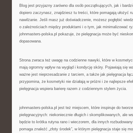
Blog jest przyjazny zarówno dla osób początkujących, jak i bard
dopiero zaczynasz, znajdziesz tu treści, które pomagają ułożyć r
nawilżanie. Jeśli masz już doświadczenie, możesz pogłębić wiedz
o zależnościach między produktami i o tym, jak minimalizować ry
johnmasters-polska.pl pokazuje, że pielęgnacja może być niesko
dopasowana.
Strona zwraca też uwagę na codzienne nawyki, które w kosmetyc
mają ogromny wpływ na wygląd i kondycję skóry. Pojawiają się wątk
ważne jest nieprzesadzanie z tarciem, a także jak pielęgnacja łąc
przypomina, że kosmetyki nie działają w próżni i że najlepsze efe
pielęgnacja wspiera barierę razem z codziennym stylem życia.
johnmasters-polska.pl jest też miejscem, które inspiruje do tworz
pielęgnacyjnych: niekoniecznie długich i skomplikowanych, ale ws
będzie to krótka rutyna rano i wieczorem, dla innych rozbudowany
pomaga znaleźć „złoty środek”, w którym pielęgnacja staje się mo