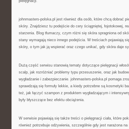
pielęgnacji.
johnmasters-polska.pl jest również dla osób, które chcą dobrać pi
skóry. Znajdziesz tu podejście do cery ściągniętej, łojotokowej, 
starzenia. Blog tłumaczy, czym różni się skóra spragniona od skó
stany wymagają nieco innego podejścia. W treściach pojawiają się
skóry, o tym jak ją wspierać oraz czego unikać, gdy skóra daje sy
Dużą część serwisu stanowią tematy dotyczące pielęgnacji włosów
scalp, jak rozróżniać problemy typu przesuszenie, oraz jak budo
wygładzanie i zabezpieczanie. johnmasters-polska.pl pomaga zroz
sprawdzają się formuły lekkie, a kiedy potrzebne są kosmetyki b
też, jak łączyć szampon z produktem wygładzającym i intensyw
były błyszczące bez efektu obciążenia.
W serwisie pojawiają się także treści o pielęgnacji ciała, które po
również potrzebuje odżywienia, szczególnie gdy jest narażona na