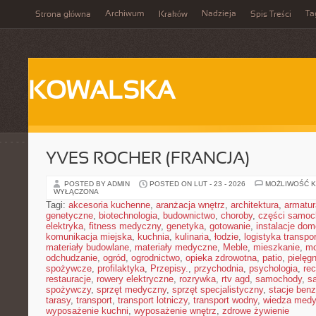
Archiwum
Nadzieja
Ta
Strona główna
Kraków
Spis Treści
KOWALSKA
YVES ROCHER (FRANCJA)
POSTED BY ADMIN
POSTED ON LUT - 23 - 2026
MOŻLIWOŚĆ 
WYŁĄCZONA
Tagi:
akcesoria kuchenne
,
aranżacja wnętrz
,
architektura
,
armatur
genetyczne
,
biotechnologia
,
budownictwo
,
choroby
,
części samo
elektryka
,
fitness medyczny
,
genetyka
,
gotowanie
,
instalacje do
komunikacja miejska
,
kuchnia
,
kulinaria
,
łodzie
,
logistyka transpo
materiały budowlane
,
materiały medyczne
,
Meble
,
mieszkanie
,
mo
odchudzanie
,
ogród
,
ogrodnictwo
,
opieka zdrowotna
,
patio
,
pielęgn
spożywcze
,
profilaktyka
,
Przepisy.
,
przychodnia
,
psychologia
,
rec
restauracje
,
rowery elektryczne
,
rozrywka
,
rtv agd
,
samochody
,
s
spożywczy
,
sprzęt medyczny
,
sprzęt specjalistyczny
,
stacje ben
tarasy
,
transport
,
transport lotniczy
,
transport wodny
,
wiedza med
wyposażenie kuchni
,
wyposażenie wnętrz
,
zdrowe żywienie