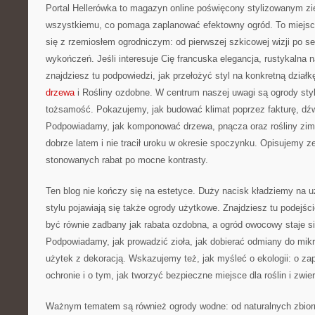
Portal Hellerówka to magazyn online poświęcony stylizowanym zi
wszystkiemu, co pomaga zaplanować efektowny ogród. To miejsc
się z rzemiosłem ogrodniczym: od pierwszej szkicowej wizji po s
wykończeń. Jeśli interesuje Cię francuska elegancja, rustykalna n
znajdziesz tu podpowiedzi, jak przełożyć styl na konkretną działk
drzewa
i Rośliny ozdobne. W centrum naszej uwagi są ogrody styl
tożsamość. Pokazujemy, jak budować klimat poprzez fakturę, dźwi
Podpowiadamy, jak komponować drzewa, pnącza oraz rośliny zimo
dobrze latem i nie tracił uroku w okresie spoczynku. Opisujemy z
stonowanych rabat po mocne kontrasty.
Ten blog nie kończy się na estetyce. Duży nacisk kładziemy na 
stylu pojawiają się także ogrody użytkowe. Znajdziesz tu podejś
być równie zadbany jak rabata ozdobna, a ogród owocowy staje si
Podpowiadamy, jak prowadzić zioła, jak dobierać odmiany do mikr
użytek z dekoracją. Wskazujemy też, jak myśleć o ekologii: o zap
ochronie i o tym, jak tworzyć bezpieczne miejsce dla roślin i zwier
Ważnym tematem są również ogrody wodne: od naturalnych zbiorn