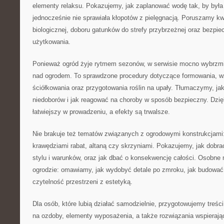
elementy relaksu. Pokazujemy, jak zaplanować wodę tak, by była
jednocześnie nie sprawiała kłopotów z pielęgnacją. Poruszamy k
biologicznej, doboru gatunków do strefy przybrzeżnej oraz bezpi
użytkowania.
Ponieważ ogród żyje rytmem sezonów, w serwisie mocno wybrzmi
nad ogrodem. To sprawdzone procedury dotyczące formowania, w
ściółkowania oraz przygotowania roślin na upały. Tłumaczymy, j
niedoborów i jak reagować na choroby w sposób bezpieczny. Dzięk
łatwiejszy w prowadzeniu, a efekty są trwalsze.
Nie brakuje też tematów związanych z ogrodowymi konstrukcjami:
krawędziami rabat, altaną czy skrzyniami. Pokazujemy, jak dobra
stylu i warunków, oraz jak dbać o konsekwencję całości. Osobne 
ogrodzie: omawiamy, jak wydobyć detale po zmroku, jak budować n
czytelność przestrzeni z estetyką.
Dla osób, które lubią działać samodzielnie, przygotowujemy treśc
na ozdoby, elementy wyposażenia, a także rozwiązania wspierają