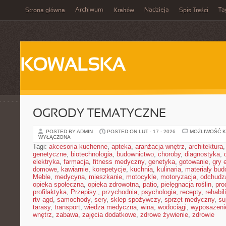
Archiwum
Nadzieja
Ta
Strona główna
Kraków
Spis Treści
KOWALSKA
OGRODY TEMATYCZNE
POSTED BY ADMIN
POSTED ON LUT - 17 - 2026
MOŻLIWOŚĆ 
WYŁĄCZONA
Tagi:
akcesoria kuchenne
,
apteka
,
aranżacja wnętrz
,
architektura
genetyczne
,
biotechnologia
,
budownictwo
,
choroby
,
diagnostyka
,
elektryka
,
farmacja
,
fitness medyczny
,
genetyka
,
gotowanie
,
gry 
domowe
,
kawiarnie
,
korepetycje
,
kuchnia
,
kulinaria
,
materiały bud
Meble
,
medycyna
,
mieszkanie
,
motocykle
,
motoryzacja
,
odchudz
opieka społeczna
,
opieka zdrowotna
,
patio
,
pielęgnacja roślin
,
pro
profilaktyka
,
Przepisy.
,
przychodnia
,
psychologia
,
recepty
,
rehabil
rtv agd
,
samochody
,
sery
,
sklep spożywczy
,
sprzęt medyczny
,
su
tarasy
,
transport
,
wiedza medyczna
,
wina
,
wodociągi
,
wyposażeni
wnętrz
,
zabawa
,
zajęcia dodatkowe
,
zdrowe żywienie
,
zdrowie