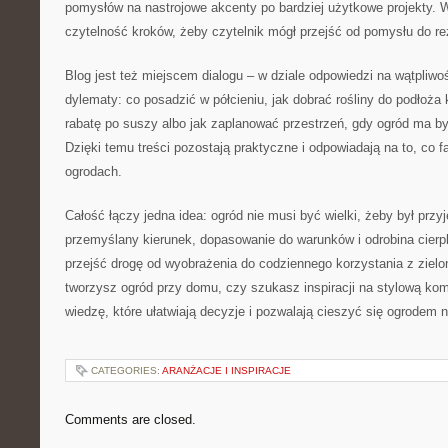
pomysłów na nastrojowe akcenty po bardziej użytkowe projekty. 
czytelność kroków, żeby czytelnik mógł przejść od pomysłu do re
Blog jest też miejscem dialogu – w dziale odpowiedzi na wątpliw
dylematy: co posadzić w półcieniu, jak dobrać rośliny do podłoża
rabatę po suszy albo jak zaplanować przestrzeń, gdy ogród ma b
Dzięki temu treści pozostają praktyczne i odpowiadają na to, co f
ogrodach.
Całość łączy jedna idea: ogród nie musi być wielki, żeby był prz
przemyślany kierunek, dopasowanie do warunków i odrobina cierp
przejść drogę od wyobrażenia do codziennego korzystania z zielon
tworzysz ogród przy domu, czy szukasz inspiracji na stylową kom
wiedzę, które ułatwiają decyzje i pozwalają cieszyć się ogrodem n
CATEGORIES:
ARANŻACJE I INSPIRACJE
Comments are closed.