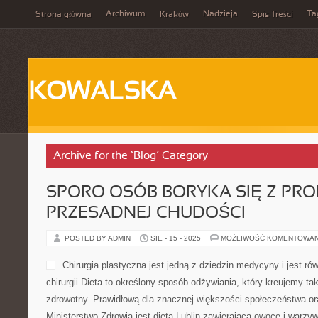
Archiwum
Nadzieja
Ta
Strona główna
Kraków
Spis Treści
KOWALSKA
Archive for the ‘Blog’ Category
SPORO OSÓB BORYKA SIĘ Z PR
PRZESADNEJ CHUDOŚCI
POSTED BY ADMIN
SIE - 15 - 2025
MOŻLIWOŚĆ KOMENTOWA
Chirurgia plastyczna jest jedną z dziedzin medycyny i jest ró
chirurgii Dieta to określony sposób odżywiania, który kreujemy t
zdrowotny. Prawidłową dla znacznej większości społeczeństwa o
Ministerstwo Zdrowia jest dieta Lublin zawierająca owoce i warzy