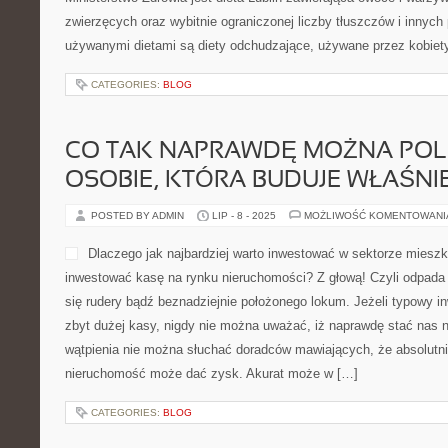
zwierzęcych oraz wybitnie ograniczonej liczby tłuszczów i innych
używanymi dietami są diety odchudzające, używane przez kobiety 
CATEGORIES:
BLOG
CO TAK NAPRAWDĘ MOŻNA POLE
OSOBIE, KTÓRA BUDUJE WŁAŚNI
POSTED BY ADMIN
LIP - 8 - 2025
MOŻLIWOŚĆ KOMENTOWAN
Dlaczego jak najbardziej warto inwestować w sektorze miesz
inwestować kasę na rynku nieruchomości? Z głową! Czyli odpada
się rudery bądź beznadziejnie położonego lokum. Jeżeli typowy in
zbyt dużej kasy, nigdy nie można uważać, iż naprawdę stać nas na
wątpienia nie można słuchać doradców mawiających, że absolutn
nieruchomość może dać zysk. Akurat może w […]
CATEGORIES:
BLOG