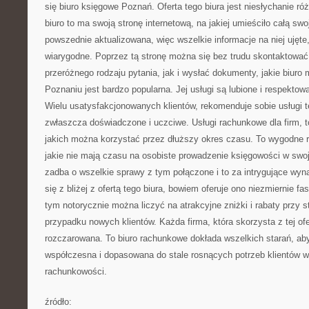
się biuro księgowe Poznań. Oferta tego biura jest niesłychanie ró
biuro to ma swoją stronę internetową, na jakiej umieściło całą swoj
powszednie aktualizowana, więc wszelkie informacje na niej ujęte, 
wiarygodne. Poprzez tą stronę można się bez trudu skontaktować
przeróżnego rodzaju pytania, jak i wysłać dokumenty, jakie biuro
Poznaniu jest bardzo popularna. Jej usługi są lubione i respektow
Wielu usatysfakcjonowanych klientów, rekomenduje sobie usługi te
zwłaszcza doświadczone i uczciwe. Usługi rachunkowe dla firm, t
jakich można korzystać przez dłuższy okres czasu. To wygodne r
jakie nie mają czasu na osobiste prowadzenie księgowości w swoj
zadba o wszelkie sprawy z tym połączone i to za intrygujące wy
się z bliżej z ofertą tego biura, bowiem oferuje ono niezmiernie f
tym notorycznie można liczyć na atrakcyjne zniżki i rabaty przy s
przypadku nowych klientów. Każda firma, która skorzysta z tej of
rozczarowana. To biuro rachunkowe dokłada wszelkich starań, aby
współczesna i dopasowana do stale rosnących potrzeb klientów w
rachunkowości.
źródło: