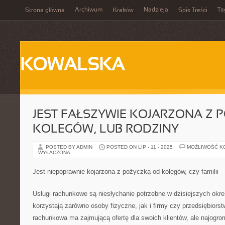
Archiwum
Nadzieja
Ta
Strona główna
Kraków
Spis Treści
KOWALSKA
JEST FAŁSZYWIE KOJARZONA Z 
KOLEGÓW, LUB RODZINY
POSTED BY ADMIN
POSTED ON LIP - 11 - 2025
MOŻLIWOŚĆ K
WYŁĄCZONA
Jest niepoprawnie kojarzona z pożyczką od kolegów, czy familii
Usługi rachunkowe są niesłychanie potrzebne w dzisiejszych okre
korzystają zarówno osoby fizyczne, jak i firmy czy przedsiębiors
rachunkowa ma zajmującą ofertę dla swoich klientów, ale najogrom