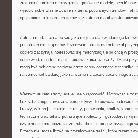
zrozumieć konkretne rozwiązania, porównać modele, ocenić nowe 
wyrobić sobie własne zdanie na temat popularnych trendów. Taki
spojrzeniem a konkretem sprawia, że strona ma charakter uniwers
Auto Jarmark można opisać jako miejsce dla świadomego kierowcy
przestrzeń dla ekspertów. Przeciwnie, strona ma potencjał przyci
dopiero zaczynają interesować się motoryzacją albo chcą w pro
sobie wiedzę na temat aut, trendów i zmian w branży. Dzięki przy
mogą być odbierane zarówno przez osoby obeznane z techniką, jak
na samochód bardziej jako na ważne narzędzie codziennego życi
Ważnym atutem strony jest jej wielowątkowość. Motoryzacja zost
bez sztucznego zawężania perspektywy. To pozwala budować cie
branży, w której mieszają się testy, porównania, analizy, komentar
techniczne oraz teksty pokazujące społeczny i gospodarczy wymia
czytelnik nie ma poczucia, że trafia do miejsca powtarzającego 
Przeciwnie, może liczyć na zróżnicowane treści, które razem twor