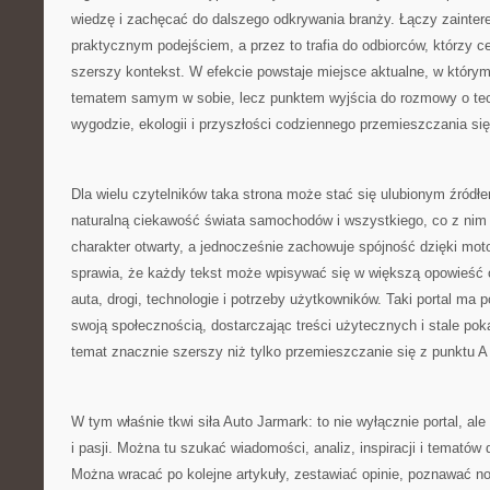
wiedzę i zachęcać do dalszego odkrywania branży. Łączy zainter
praktycznym podejściem, a przez to trafia do odbiorców, którzy ce
szerszy kontekst. W efekcie powstaje miejsce aktualne, w którym 
tematem samym w sobie, lecz punktem wyjścia do rozmowy o tech
wygodzie, ekologii i przyszłości codziennego przemieszczania się
Dla wielu czytelników taka strona może stać się ulubionym źródł
naturalną ciekawość świata samochodów i wszystkiego, co z nim
charakter otwarty, a jednocześnie zachowuje spójność dzięki mot
sprawia, że każdy tekst może wpisywać się w większą opowieść o
auta, drogi, technologie i potrzeby użytkowników. Taki portal ma 
swoją społecznością, dostarczając treści użytecznych i stale pok
temat znacznie szerszy niż tylko przemieszczanie się z punktu A
W tym właśnie tkwi siła Auto Jarmark: to nie wyłącznie portal, ale
i pasji. Można tu szukać wiadomości, analiz, inspiracji i tematów 
Można wracać po kolejne artykuły, zestawiać opinie, poznawać no