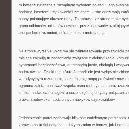
tu kwestie związane z rozsądnym wyborem pojazdu, jego eksplo
podróży, kosztami użytkowania i zmianami, które odczuwają zarów
osoby pokonujące dłuższe trasy. To sprawia, że strona może być
grona odbiorców: od fanów nowinek, przez kierowców szukających
chcące lepiej rozumieć, dokąd zmierza motoryzacja.
Na stronie wyraźnie wyczuwa się zainteresowanie przyszłością 
miejsca zajmują tu zagadnienia związane z elektryfikacją, komun
systemami bezpieczeństwa, automatyką jazdy, ekologią i wpływem
podróżowania. Dzięki temu Auto Jarmark nie jest wyłącznie zbi
w tradycyjnym rozumieniu, lecz staje się mapą po świecie nowocz
ogromna zaleta, ponieważ współczesna motoryzacja coraz rzadzi
silnika, nadwozia i osiągów, a coraz częściej dotyczy połączenia m
prawa, środowiska i codziennych nawyków użytkowników.
Jednocześnie portal zachowuje bliskość codziennym potrzebom. C
zarówno na treści dotyczące dużych zmian w branży, jak i na mat