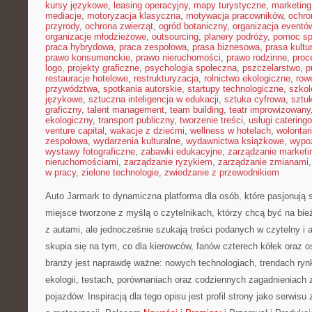
kursy językowe
,
leasing operacyjny
,
mapy turystyczne
,
marketing
mediacje
,
motoryzacja klasyczna
,
motywacja pracowników
,
ochro
przyrody
,
ochrona zwierząt
,
ogród botaniczny
,
organizacja eventó
organizacje młodzieżowe
,
outsourcing
,
planery podróży
,
pomoc sp
praca hybrydowa
,
praca zespołowa
,
prasa biznesowa
,
prasa kultu
prawo konsumenckie
,
prawo nieruchomości
,
prawo rodzinne
,
proc
logo
,
projekty graficzne
,
psychologia społeczna
,
pszczelarstwo
,
p
restauracje hotelowe
,
restrukturyzacja
,
rolnictwo ekologiczne
,
row
przywództwa
,
spotkania autorskie
,
startupy technologiczne
,
szkol
językowe
,
sztuczna inteligencja w edukacji
,
sztuka cyfrowa
,
sztuk
graficzny
,
talent management
,
team building
,
teatr improwizowany
ekologiczny
,
transport publiczny
,
tworzenie treści
,
usługi catering
venture capital
,
wakacje z dziećmi
,
wellness w hotelach
,
wolontar
zespołowa
,
wydarzenia kulturalne
,
wydawnictwa książkowe
,
wypo
wystawy fotograficzne
,
zabawki edukacyjne
,
zarządzanie marketi
nieruchomościami
,
zarządzanie ryzykiem
,
zarządzanie zmianami
w pracy
,
zielone technologie
,
zwiedzanie z przewodnikiem
Auto Jarmark to dynamiczna platforma dla osób, które pasjonują 
miejsce tworzone z myślą o czytelnikach, którzy chcą być na b
z autami, ale jednocześnie szukają treści podanych w czytelny i
skupia się na tym, co dla kierowców, fanów czterech kółek oraz 
branży jest naprawdę ważne: nowych technologiach, trendach ry
ekologii, testach, porównaniach oraz codziennych zagadnieniac
pojazdów. Inspiracją dla tego opisu jest profil strony jako serwis