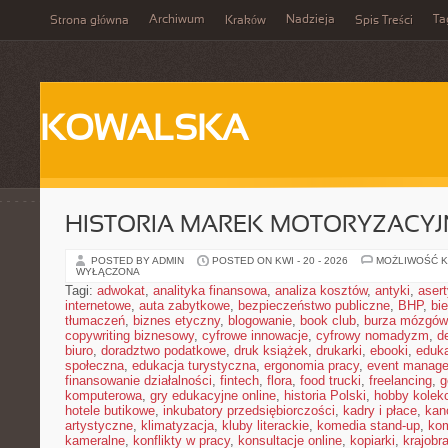
Archiwum
Nadzieja
Ta
Strona główna
Kraków
Spis Treści
KOWALSKA
HISTORIA MAREK MOTORYZACY
POSTED BY ADMIN
POSTED ON KWI - 20 - 2026
MOŻLIWOŚĆ 
WYŁĄCZONA
Tagi:
adwokat
,
analityka finansowa
,
analiza kosztów
,
antyki
,
aser
internetowe
,
auta zabytkowe
,
bezpieczeństwo publiczne
,
BHP
,
bi
tłumaczeń
,
biznes etyczny
,
blogowanie
,
book club
,
burza mózgów
copywriting biznesowy
,
cyfrowe innowacje
,
cyfrowy nomadyzm
,
d
biuro
,
doradztwo podatkowe
,
druk książek
,
drukarki
,
ebooki
,
eduka
społeczna
,
edukacja turystyczna
,
ergonomia pracy
,
event manage
finansowanie działalności
,
fintech
,
flora
,
food trucki
,
freelancing
,
g
komputerowa
,
gry edukacyjne online
,
historia Polski
,
hobby kolekc
hotele butikowe
,
inkubatory przedsiębiorczości
,
kadry i płace
,
kanc
artystyczne
,
klimatyzacja
,
kluby literackie
,
komedia stand-up
,
ko
kameralne
,
konflikty w pracy
,
konsultacje online
,
kopiarki
,
krajobr