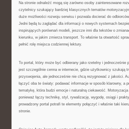
Na stronie odnaleźć mogą się zarówno osoby zainteresowane rozw
czytelnicy szukający bardziej klasycznych tematów motoryzacyj
duże możliwości rozwoju serwisu i pozwala docierać do odbiorców
Jedni będą tu zaglądać dla informacji o nowych systemach bezpie
inspirujących porównań modeli, jeszcze inni dla tekstów o zmiana
kierunku, w jakim zmierza transport. To właśnie ta otwartość spr
pełnić rolę miejsca codziennej lektury.
To portal, który może być odbierany jako rzetelny i jednocześnie
jest szczególnie cenna w internecie, gdzie użytkownicy szukają t
przyswojenia, ale jednocześnie nie chcą rezygnować z jakości. A
łączyć oba te światy: podawać informacje w sposób klarowny, a
tematykę, która budzi emocje i naturalną ciekawość. Motoryzacja
ponieważ łączy technikę, styl, rywalizację, wygodę, osiągi i prak
prowadzony portal potrafi te elementy połączyć i właśnie taki kie
stronie.