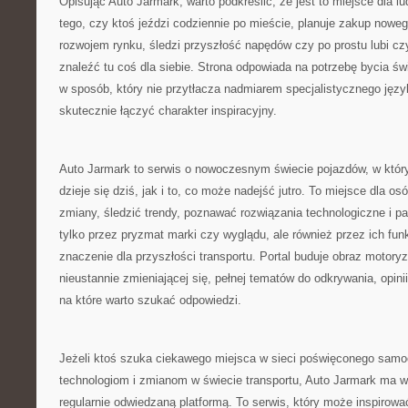
Opisując Auto Jarmark, warto podkreślić, że jest to miejsce dla l
tego, czy ktoś jeździ codziennie po mieście, planuje zakup nowego
rozwojem rynku, śledzi przyszłość napędów czy po prostu lubi 
znaleźć tu coś dla siebie. Strona odpowiada na potrzebę bycia ś
w sposób, który nie przytłacza nadmiarem specjalistycznego jęz
skutecznie łączyć charakter inspiracyjny.
Auto Jarmark to serwis o nowoczesnym świecie pojazdów, w który
dzieje się dziś, jak i to, co może nadejść jutro. To miejsce dla o
zmiany, śledzić trendy, poznawać rozwiązania technologiczne i p
tylko przez pryzmat marki czy wyglądu, ale również przez ich fun
znaczenie dla przyszłości transportu. Portal buduje obraz motoryz
nieustannie zmieniającej się, pełnej tematów do odkrywania, opini
na które warto szukać odpowiedzi.
Jeżeli ktoś szuka ciekawego miejsca w sieci poświęconego sam
technologiom i zmianom w świecie transportu, Auto Jarmark ma w
regularnie odwiedzaną platformą. To serwis, który może inspirow