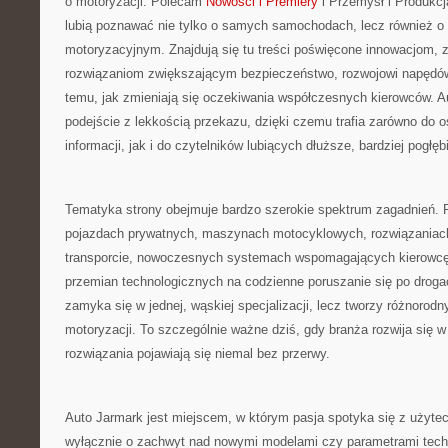
o motoryzacji. Polecam
Nowości i Premiery
i Przemysł i Produkcja
lubią poznawać nie tylko o samych samochodach, lecz również o
motoryzacyjnym. Znajdują się tu treści poświęcone innowacjom,
rozwiązaniom zwiększającym bezpieczeństwo, rozwojowi napędów
temu, jak zmieniają się oczekiwania współczesnych kierowców. A
podejście z lekkością przekazu, dzięki czemu trafia zarówno do 
informacji, jak i do czytelników lubiących dłuższe, bardziej pogłęb
Tematyka strony obejmuje bardzo szerokie spektrum zagadnień. Po
pojazdach prywatnych, maszynach motocyklowych, rozwiązania
transporcie, nowoczesnych systemach wspomagających kierowcę,
przemian technologicznych na codzienne poruszanie się po drogac
zamyka się w jednej, wąskiej specjalizacji, lecz tworzy różnorod
motoryzacji. To szczególnie ważne dziś, gdy branża rozwija się 
rozwiązania pojawiają się niemal bez przerwy.
Auto Jarmark jest miejscem, w którym pasja spotyka się z użytec
wyłącznie o zachwyt nad nowymi modelami czy parametrami tec