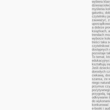
wybiera klas
dziesięciole
myślenia kol
gatunku, do
czytelniku j
zauważyć, ż
uporządkowan
a dobrze pr
książkach, a
trendach mo
wyborze kole
treści taka 
czytelnikowi
dostępnych 
pozostaje ta
To temat, kt
edukacyjnyc
kształtują s
Jeśli dzieck
dorosłych c
ciekawą, dos
szansa, że w
niego natura
przymus czy
pozytywnego
przygodą, t
odkrywanie ś
do wykonani
konkurować 
e-booki i a