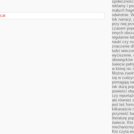
społeczności
reklamy i po
małych fragm
odwrotnie. 
ACJE
tok narracji
przy niej pr
czasem popr
innych obsz
regularnie ł
nauki czy r
znaczenie dl
ludzi wieczo
wyciszenie, 
obowiązków 
świecie pełn
w której nic
Można zwolni
się w cudzym
pomagają na
tak dużą pop
powieści oby
czy reportaż
ale również 
jest też for
kilkanaście
przynieść ba
literaturę p
świecie. Kto
mechanizmy 
Kto czyta es