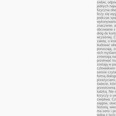
siebie, odpo
jednych najw
fizyczna obe
liczy się wy
podczas spa
wykonywania
znaczenie, a
obcowanie z 
dróg do konta
wcześniej. C
zaletę, o kt
budować wła
poruszają, z
nich myślami
zmieniają na
przetrwać tr
zostają w pa
człowiekiem
sensie czyta
formą dialog
przeżyciami
świecie, któ
przestrzenią 
ludzką. Nie 
krzyczy o uw
cierpliwa. C
sięgnie, otw
historią, wi
ma sens i pr
jedna z tych