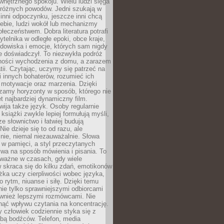
wewnętrznego spokoju. Wielu ludzi sięga
 różnych powodów. Jedni szukają w
 inni odpoczynku, jeszcze inni chcą
ebie, ludzi wokół lub mechanizmy
łeczeństwem. Dobra literatura potrafi
ytelnika w odległe epoki, obce kraje,
dowiska i emocje, których sam nigdy
e doświadczył. To niezwykła podróż
ności wychodzenia z domu, a zarazem
tii. Czytając, uczymy się patrzeć na
 innych bohaterów, rozumieć ich
, motywacje oraz marzenia. Dzięki
zamy horyzonty w sposób, którego nie
t najbardziej dynamiczny film.
wija także język. Osoby regularnie
 książki zwykle lepiej formułują myśli,
e słownictwo i łatwiej budują
ie dzieje się to od razu, ale
nie, niemal niezauważalnie. Słowa
 w pamięci, a styl przeczytanych
wa na sposób mówienia i pisania. To
 ważne w czasach, gdy wiele
 skraca się do kilku zdań, emotikonów
ążka uczy cierpliwości wobec języka,
o rytm, niuanse i siłę. Dzięki temu
nie tylko sprawniejszymi odbiorcami
również lepszymi rozmówcami. Nie
ąć wpływu czytania na koncentrację.
 człowiek codziennie styka się z
zbą bodźców. Telefon, media