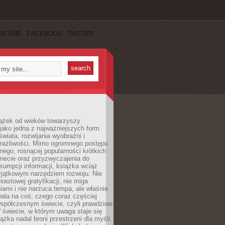
SCRIBE
FACEBOOK
TWITTER
iążek od wieków towarzyszy
jako jedna z najważniejszych form
wiata, rozwijania wyobraźni i
rażliwości. Mimo ogromnego postępu
nego, rosnącej popularności krótkich
ernecie oraz przyzwyczajenia do
sumpcji informacji, książka wciąż
yjątkowym narzędziem rozwoju. Nie
iastowej gratyfikacji, nie miga
ami i nie narzuca tempa, ale właśnie
ala na coś, czego coraz częściej
współczesnym świecie, czyli prawdziwe
 świecie, w którym uwaga staje się
ążka nadal broni przestrzeni dla myśli,