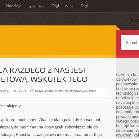
Nadzieja
Tagi
Tagi
Spis Treści
Włosi
SUB
LA KAŻDEGO Z NAS JEST
Czytanie ks
TETOWĄ, WSKUTEK TEGO
człowiekowi 
poznawania ś
budowania w
WŁASNE
 WRZ - 29 - 2025
MOŻLIWOŚĆ KOMENTOWANIA
ZOSTAŁA
technologicz
ŻYCIE
DLA
treści w int
KAŻDEGO
szybkiej kon
Z
 instalujemy
pozostaje w
NAS
JEST
daje natychm
SPRAWĄ
powiadomieni
PRIORYTETOWĄ,
cji, które montujemy. Właśnie dlatego każdy konsument,
dlatego pozw
WSKUTEK
TEGO
brakuje we 
należącą do nas firmą ma obowiązek zobowiązać się do
skupienie. W
e odnajdą Państwo szczegółowe informacje na temat tego,
towarem, ksi