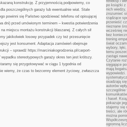
refleksji i 
skazaną konstrukcję. Z przyjemnością podpowiemy, co
po książki z
nich wiedzy,
ć dla poszczególnych garaży lub ewentualnie wiat. Stale
zrozumieć si
go powinni się Państwo spodziewać telefonu od opisującej
rządzące spo
przenieść cz
dwa dni) przed umówionym terminem – kwestia potwierdzenia
nieznane śro
na miejscu montażu konstrukcji blaszanej. Z całych sił
wcześniej ni
bez koniecz
emy jakikolwiek losowy przypadek czy też przesunięcie
trening empa
świat oczami
tniejszy jest konsument. Adaptacja zamówień obejmuje
wybory, lęki
ukcji – sprawdź https://marciniakogrodzenia.pl/carport-
temu poszer
zastąpi nawe
W wypadku stereotypowych garaży okres ten jest krótszy.
Czytanie roz
staramy się przygotowywać w ciągu 1 tygodnia od
sięgające po
mają bogatsz
nie wiemy, że czas to bezcenny element życiowy, zwłaszcza
wypowiedzi. N
systematycz
osadzają się
autorów wpły
szczególnie
komunikatów
i haseł. Ksi
pokazuje jeg
stajemy się 
treści, ale 
można pomin
Współczesny
ogromną lic