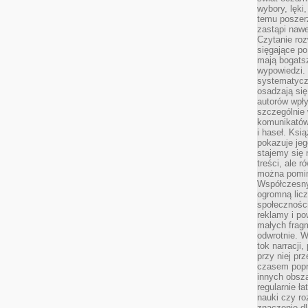
wybory, lęki
temu poszer
zastąpi nawe
Czytanie roz
sięgające po
mają bogatsz
wypowiedzi. N
systematycz
osadzają się
autorów wpły
szczególnie
komunikatów
i haseł. Ksi
pokazuje jeg
stajemy się 
treści, ale 
można pomin
Współczesny
ogromną lic
społeczności
reklamy i po
małych fragm
odwrotnie. 
tok narracji
przy niej pr
czasem popr
innych obsz
regularnie ł
nauki czy r
znaczenie dl