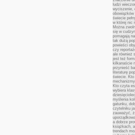
ludzi wieczo
wyciszenie, 
obowiązków 
świecie pełn
w której nic
Można zwolni
się w cudzym
pomagają na
tak dużą pop
powieści oby
czy reportaż
ale również 
jest też for
kilkanaście
przynieść ba
literaturę p
świecie. Kto
mechanizmy 
Kto czyta es
wybiera klas
dziesięciole
myślenia kol
gatunku, do
czytelniku j
zauważyć, ż
uporządkowan
a dobrze pr
książkach, a
trendach mo