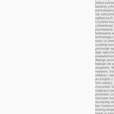
jednocześnie
bardziej cyfr
potrzebujem
się zatrzyma
najlepszych 
Czytanie ks
człowiekowi 
poznawania ś
budowania w
technologicz
treści w int
szybkiej kon
pozostaje w
daje natychm
powiadomieni
dlatego pozw
brakuje we 
skupienie. W
towarem, ksi
refleksji i 
po książki z
nich wiedzy,
zrozumieć si
rządzące spo
przenieść cz
nieznane śro
wcześniej ni
bez koniecz
trening empa
świat oczami