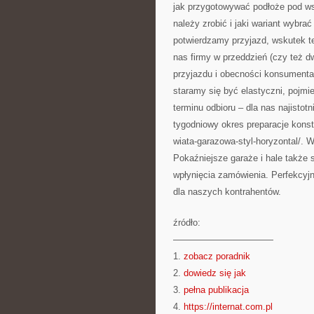
jak przygotowywać podłoże pod w
należy zrobić i jaki wariant wybra
potwierdzamy przyjazd, wskutek te
nas firmy w przeddzień (czy też 
przyjazdu i obecności konsumenta 
staramy się być elastyczni, pojmi
terminu odbioru – dla nas najisto
tygodniowy okres preparacje konstr
wiata-garazowa-styl-horyzontal/. 
Pokaźniejsze garaże i hale także 
wpłynięcia zamówienia. Perfekcyj
dla naszych kontrahentów.
źródło:
———————————
1.
zobacz poradnik
2.
dowiedz się jak
3.
pełna publikacja
4.
https://internat.com.pl