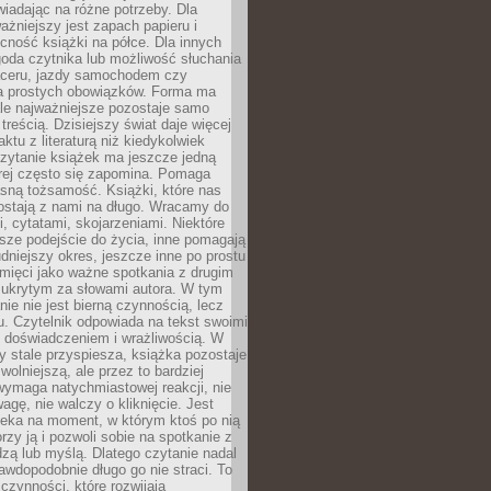
wiadając na różne potrzeby. Dla
ażniejszy jest zapach papieru i
cność książki na półce. Dla innych
goda czytnika lub możliwość słuchania
ceru, jazdy samochodem czy
 prostych obowiązków. Forma ma
le najważniejsze pozostaje samo
treścią. Dzisiejszy świat daje więcej
ktu z literaturą niż kiedykolwiek
zytanie książek ma jeszcze jedną
órej często się zapomina. Pomaga
sną tożsamość. Książki, które nas
ostają z nami na długo. Wracamy do
, cytatami, skojarzeniami. Niektóre
sze podejście do życia, inne pomagają
udniejszy okres, jeszcze inne po prostu
mięci jako ważne spotkania z drugim
 ukrytym za słowami autora. W tym
nie nie jest bierną czynnością, lecz
u. Czytelnik odpowiada na tekst swoimi
, doświadczeniem i wrażliwością. W
ry stale przyspiesza, książka pozostaje
wolniejszą, ale przez to bardziej
wymaga natychmiastowej reakcji, nie
agę, nie walczy o kliknięcie. Jest
zeka na moment, w którym ktoś po nią
orzy ją i pozwoli sobie na spotkanie z
edzą lub myślą. Dlatego czytanie nadal
awdopodobnie długo go nie straci. To
 czynności, które rozwijają