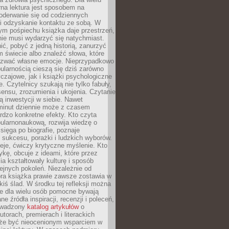
rna lektura jest sposobem na
oderwanie się od codziennych
i odzyskanie kontaktu ze sobą. W
ym pośpiechu książka daje przestrzeń,
 nie musi wydarzyć się natychmiast.
ć, pobyć z jedną historią, zanurzyć
 świecie albo znaleźć słowa, które
zwać własne emocje. Nieprzypadkowo
ularnością cieszą się dziś zarówno
czajowe, jak i książki psychologiczne
e. Czytelnicy szukają nie tylko fabuły,
sensu, zrozumienia i ukojenia. Czytanie
mą inwestycji w siebie. Nawet
 minut dziennie może z czasem
rdzo konkretne efekty. Kto czyta
opularnonaukową, rozwija wiedzę o
 sięga po biografie, poznaje
sukcesu, porażki i ludzkich wyborów.
eje, ćwiczy krytyczne myślenie. Kto
ykę, obcuje z ideami, które przez
cia kształtowały kulturę i sposób
ejnych pokoleń. Niezależnie od
bra książka prawie zawsze zostawia w
akiś ślad. W środku tej refleksji można
e dla wielu osób pomocne bywają
e źródła inspiracji, recenzji i poleceń,
owadzony
katalog artykułów
o
utorach, premierach i literackich
że być nieocenionym wsparciem w