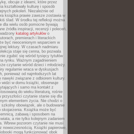
ykę, obcuje z ideami, które przez
cia kształtowały kulturę i sposób
ejnych pokoleń. Niezależnie od
bra książka prawie zawsze zostawia w
akiś ślad. W środku tej refleksji można
e dla wielu osób pomocne bywają
e źródła inspiracji, recenzji i poleceń,
owadzony
katalog artykułów
o
utorach, premierach i literackich
że być nieocenionym wsparciem w
jnej lektury. W czasach nadmiaru
selekcja staje się cenna, bo pozwala
 nie zgubić się wśród tysięcy tytułów
na rynku. Ważnym zagadnieniem
kże czytanie wśród dzieci i młodzieży.
óry regularnie wraca w dyskusjach
h, ponieważ od najmłodszych lat
ię nawyki związane z odbiorem kultury.
o widzi w domu książki, obserwuje
zytających i samo ma kontakt z
tosowaną do wieku literaturą, rośnie
 przyszłości czytanie stanie się dla
lnym elementem życia. Nie chodzi o
 szkolny obowiązek, ale o budowanie
 skojarzenia. Książka może być
ajemnicą, zabawą i sposobem na
wiata, a nie tylko kolejnym zadaniem
a. Wbrew pozorom czytanie nie musi
z nowoczesnością. Książki papierowe,
udiobooki mogą funkcjonować obok