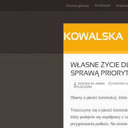
Archiwum
Strona główna
Kraków
KOWALSKA
WŁASNE ŻYCIE D
SPRAWĄ PRIORY
POSTED BY ADMIN
POSTED ON
WYŁĄCZONA
Dbamy o jakość konstrukcji, które
Troszczymy się o jakość konstruk
który podejmie się współpracy z 
przygotowania podłoża. Na stroni