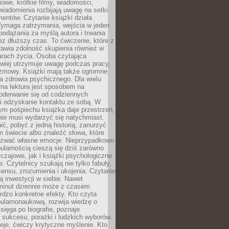
owe, krótkie filmy, wiadomości,
wiadomienia rozbijają uwagę na setki
entów. Czytanie książki działa
Wymaga zatrzymania, wejścia w jeden
, podążania za myślą autora i trwania
zez dłuższy czas. To ćwiczenie, które z
awia zdolność skupienia również w
arach życia. Osoba czytająca
atwiej utrzymuje uwagę podczas pracy,
ozmowy. Książki mają także ogromne
a zdrowia psychicznego. Dla wielu
rna lektura jest sposobem na
oderwanie się od codziennych
i odzyskanie kontaktu ze sobą. W
ym pośpiechu książka daje przestrzeń,
 nie musi wydarzyć się natychmiast.
ć, pobyć z jedną historią, zanurzyć
 świecie albo znaleźć słowa, które
zwać własne emocje. Nieprzypadkowo
ularnością cieszą się dziś zarówno
czajowe, jak i książki psychologiczne
e. Czytelnicy szukają nie tylko fabuły,
sensu, zrozumienia i ukojenia. Czytanie
mą inwestycji w siebie. Nawet
 minut dziennie może z czasem
rdzo konkretne efekty. Kto czyta
opularnonaukową, rozwija wiedzę o
 sięga po biografie, poznaje
sukcesu, porażki i ludzkich wyborów.
eje, ćwiczy krytyczne myślenie. Kto