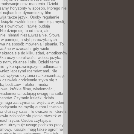
, motywacje oraz marzenia. Dzięki
zamy horyzonty w sposób, którego nie
t najbardziej dynamiczny film.
wija także język. Osoby regularnie
 książki zwykle lepiej formułują myśli,
e słownictwo i łatwiej budują
ie dzieje się to od razu, ale
nie, niemal niezauważalnie. Słowa
 w pamięci, a styl przeczytanych
wa na sposób mówienia i pisania. To
 ważne w czasach, gdy wiele
 skraca się do kilku zdań, emotikonów
ążka uczy cierpliwości wobec języka,
o rytm, niuanse i siłę. Dzięki temu
nie tylko sprawniejszymi odbiorcami
również lepszymi rozmówcami. Nie
ąć wpływu czytania na koncentrację.
 człowiek codziennie styka się z
zbą bodźców. Telefon, media
owe, krótkie filmy, wiadomości,
wiadomienia rozbijają uwagę na setki
entów. Czytanie książki działa
Wymaga zatrzymania, wejścia w jeden
, podążania za myślą autora i trwania
zez dłuższy czas. To ćwiczenie, które z
awia zdolność skupienia również w
arach życia. Osoba czytająca
atwiej utrzymuje uwagę podczas pracy,
ozmowy. Książki mają także ogromne
a zdrowia psychicznego. Dla wielu