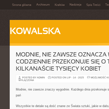
Archiwum
Nadzieja
Ta
Strona główna
Kraków
Spis Treści
KOWALSKA
MODNIE, NIE ZAWSZE OZNACZA
CODZIENNIE PRZEKONUJE SIĘ O
KILKANAŚCIE TYSIĘCY KOBIET
POSTED BY ADMIN
POSTED ON LIP - 14 - 2025
MOŻLIWOŚĆ 
WYŁĄCZONA
Modnie, nie zawsze znaczy wygodnie. Każdego dnia przekonuje si
pań
Wszystkie te detale są dość znane ze Świata sztuki, jakie w dals