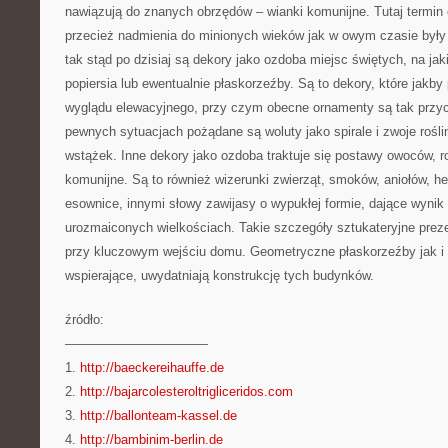
nawiązują do znanych obrzędów – wianki komunijne. Tutaj termin
przecież nadmienia do minionych wieków jak w owym czasie były
tak stąd po dzisiaj są dekory jako ozdoba miejsc świętych, na jak
popiersia lub ewentualnie płaskorzeźby. Są to dekory, które jakb
wyglądu elewacyjnego, przy czym obecne ornamenty są tak przyc
pewnych sytuacjach pożądane są woluty jako spirale i zwoje roślin
wstążek. Inne dekory jako ozdoba traktuje się postawy owoców, r
komunijne. Są to również wizerunki zwierząt, smoków, aniołów, he
esownice, innymi słowy zawijasy o wypukłej formie, dające wynik
urozmaiconych wielkościach. Takie szczegóły sztukateryjne prez
przy kluczowym wejściu domu. Geometryczne płaskorzeźby jak i 
wspierające, uwydatniają konstrukcję tych budynków.
źródło:
———————————
1.
http://baeckereihauffe.de
2.
http://bajarcolesteroltrigliceridos.com
3.
http://ballonteam-kassel.de
4.
http://bambinim-berlin.de