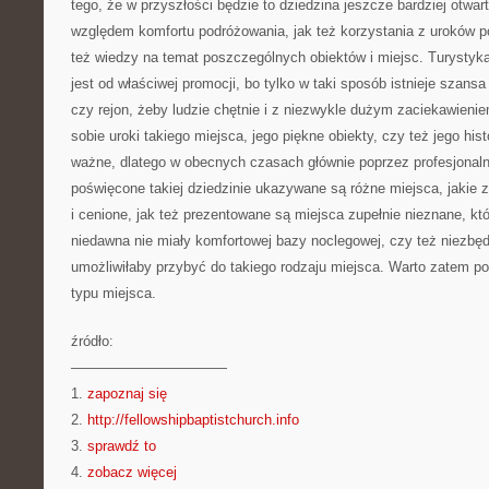
tego, że w przyszłości będzie to dziedzina jeszcze bardziej otwa
względem komfortu podróżowania, jak też korzystania z uroków 
też wiedzy na temat poszczególnych obiektów i miejsc. Turystyk
jest od właściwej promocji, bo tylko w taki sposób istnieje szan
czy rejon, żeby ludzie chętnie i z niezwykle dużym zaciekawieni
sobie uroki takiego miejsca, jego piękne obiekty, czy też jego his
ważne, dlatego w obecnych czasach głównie poprzez profesjonaln
poświęcone takiej dziedzinie ukazywane są różne miejsca, jakie 
i cenione, jak też prezentowane są miejsca zupełnie nieznane, kt
niedawna nie miały komfortowej bazy noclegowej, czy też niezbęd
umożliwiłaby przybyć do takiego rodzaju miejsca. Warto zatem p
typu miejsca.
źródło:
———————————
1.
zapoznaj się
2.
http://fellowshipbaptistchurch.info
3.
sprawdź to
4.
zobacz więcej