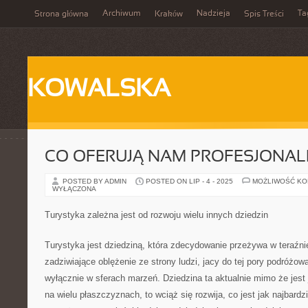
Archiwum
Nadzieja
Ta
Strona główna
Kraków
Spis Treści
KOWALSKA
CO OFERUJĄ NAM PROFESJONAL
POSTED BY ADMIN
POSTED ON LIP - 4 - 2025
MOŻLIWOŚĆ K
WYŁĄCZONA
Turystyka zależna jest od rozwoju wielu innych dziedzin
Turystyka jest dziedziną, która zdecydowanie przeżywa w teraźn
zadziwiające oblężenie ze strony ludzi, jacy do tej pory podróżow
wyłącznie w sferach marzeń. Dziedzina ta aktualnie mimo że jest
na wielu płaszczyznach, to wciąż się rozwija, co jest jak najbard