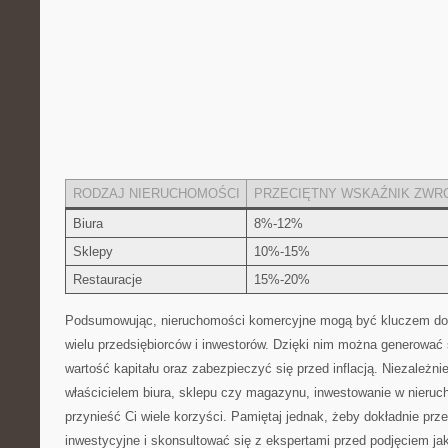
RODZAJ NIERUCHOMOŚCI
PRZECIĘTNY ⁤WSKAŹNIK ZWRO
Biura
8%-12%
Sklepy
10%-15%
Restauracje
15%-20%
Podsumowując, nieruchomości komercyjne mogą być kluczem do‍ 
wielu przedsiębiorców i inwestorów. Dzięki nim można generować
wartość kapitału oraz zabezpieczyć się przed inflacją. Niezależnie
⁢właścicielem biura, sklepu czy magazynu, inwestowanie w nier
przynieść Ci wiele korzyści. Pamiętaj jednak, żeby dokładnie pr
⁤inwestycyjne i skonsultować się z ⁤ekspertami przed podjęciem jak