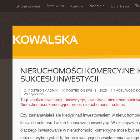
Archiwum
Nadzieja
Ta
Strona główna
Kraków
Spis Treści
KOWALSKA
NIERUCHOMOŚCI KOMERCYJNE: 
SUKCESU INWESTYCJI
POSTED BY ADMIN
POSTED ON KWI - 1 - 2025
MOŻLIWOŚĆ K
WYŁĄCZONA
Tagi:
analiza inwestycji.
,
inwestycje
,
inwestycje nieruchomościow
Nieruchomości komercyjne
,
rynek nieruchomości
,
sukces
Czy zastanawiałeś się⁢ kiedyś nad inwestowaniem w nieruchomoś
klucz do sukcesu Twoich finansowych inwestycji.⁢ W dzisiejszym a
dlaczego inwestowanie w nieruchomości komercyjne⁣ może być ren
możesz wykorzystać tę formę inwestycji do zwiększenia swojego 