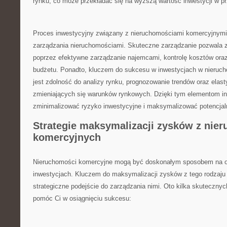
rynku, co może przekładać się na wyższą wartość inwestycji w pr
Proces‌ inwestycyjny związany z nieruchomościami​ komercyjnymi
zarządzania nieruchomościami. ⁣Skuteczne zarządzanie pozwala zw
poprzez efektywne zarządzanie najemcami, kontrolę kosztów ora
budżetu. ‌Ponadto, kluczem do sukcesu w inwestycjach ‍w nieru
jest zdolność do analizy⁤ rynku, prognozowanie trendów oraz elas
zmieniających się warunków rynkowych. Dzięki tym‌ elementom i
zminimalizować ryzyko inwestycyjne i maksymalizować potencjaln
Strategie maksymalizacji zysków z ⁣nie
komercyjnych
Nieruchomości komercyjne mogą być doskonałym sposobem na o
inwestycjach. Kluczem do maksymalizacji zysków z tego rodzaju 
strategiczne podejście do zarządzania nimi. Oto kilka skutecznych
pomóc Ci w osiągnięciu sukcesu: