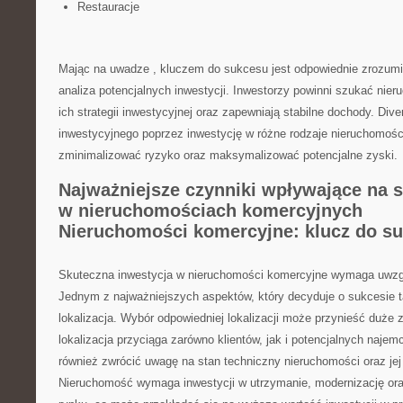
Restauracje
Mając na ⁤uwadze⁤ , kluczem do sukcesu jest ‌odpowiednie zrozumie
‌analiza potencjalnych inwestycji. Inwestorzy powinni szukać nier
ich strategii inwestycyjnej oraz zapewniają stabilne dochody. Diver
inwestycyjnego poprzez inwestycję ⁣w różne rodzaje nieruchomo
zminimalizować ryzyko ‌oraz ⁣maksymalizować potencjalne zyski.
Najważniejsze‍ czynniki wpływające na s
w nieruchomościach komercyjnych
Nieruchomości ‍komercyjne: klucz do su
Skuteczna inwestycja w nieruchomości komercyjne wymaga uwzglę
Jednym z najważniejszych aspektów, który decyduje o sukcesie tak
lokalizacja. Wybór odpowiedniej lokalizacji może przynieść duże 
lokalizacja przyciąga zarówno‍ klientów, jak i potencjalnych naje
również⁤ zwrócić uwagę na stan techniczny nieruchomości oraz jej
‍Nieruchomość wymaga inwestycji⁢ w utrzymanie, modernizację ora