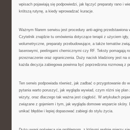
wpisach pojawiają się podpowiedzi, jak łączyć preparaty rano i w
krótszą rutynę, a kiedy wprowadzać kuracje.
Ważnym filarem serwisu jest procedury anti-aging przedstawiona 
Czytelnik znajdzie tu omówienia dotyczące terapii z użyciem igły, 
wolumetryczne, preparaty przebudowujące, a także tematów zwią
laserowymi, peelingami chemicznymi czy RF. Teksty pomagają ro
przeznaczenie oraz ograniczenia. Duży nacisk kładziony jest na o
każda decyzja zabiegowa powinna być poprzedzona rozmową z pro
Ten serwis podpowiada również, jak zadbać o przygotowanie do wi
pytania warto poruszyć, jak wygląda wywiad, czym różni się plan
wizyty, oraz dlaczego tak ważna jest ciągłość. W artykułach pojaw
związane z gojeniem i tym, jak wygląda domowe wsparcie skóry. 
unikać błędów i lepiej dopasować zabiegi do stylu życia.
Dużo uwagi poświęca się problemom, z którymi realnie mierzy się wi