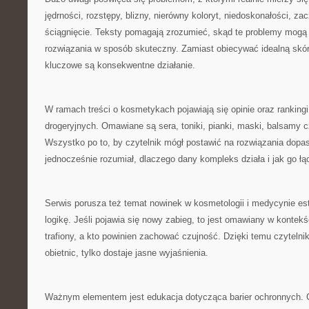
jędrności, rozstępy, blizny, nierówny koloryt, niedoskonałości, za
ściągnięcie. Teksty pomagają zrozumieć, skąd te problemy mogą s
rozwiązania w sposób skuteczny. Zamiast obiecywać idealną skór
kluczowe są konsekwentne działanie.
W ramach treści o kosmetykach pojawiają się opinie oraz ranking
drogeryjnych. Omawiane są sera, toniki, pianki, maski, balsamy 
Wszystko po to, by czytelnik mógł postawić na rozwiązania dopa
jednocześnie rozumiał, dlaczego dany kompleks działa i jak go łą
Serwis porusza też temat nowinek w kosmetologii i medycynie estet
logikę. Jeśli pojawia się nowy zabieg, to jest omawiany w kontek
trafiony, a kto powinien zachować czujność. Dzięki temu czytelnik
obietnic, tylko dostaje jasne wyjaśnienia.
Ważnym elementem jest edukacja dotycząca barier ochronnych. C