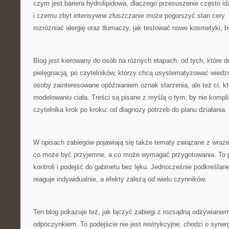
czym jest bariera hydrolipidowa, dlaczego przesuszenie często i
i czemu zbyt intensywne złuszczanie może pogorszyć stan cery.
rozróżniać alergię oraz tłumaczy, jak testować nowe kosmetyki, b
Blog jest kierowany do osób na różnych etapach: od tych, które 
pielęgnacją, po czytelników, którzy chcą usystematyzować wiedzę
osoby zainteresowane opóźnianiem oznak starzenia, ale też ci, kt
modelowaniu ciała. Treści są pisane z myślą o tym, by nie kompl
czytelnika krok po kroku: od diagnozy potrzeb do planu działania.
W opisach zabiegów pojawiają się także tematy związane z wraż
co może być przyjemne, a co może wymagać przygotowania. To
kontroli i podejść do gabinetu bez lęku. Jednocześnie podkreślan
reaguje indywidualnie, a efekty zależą od wielu czynników.
Ten blog pokazuje też, jak łączyć zabiegi z rozsądną odżywianiem
odpoczynkiem. To podejście nie jest restrykcyjne; chodzi o synerg