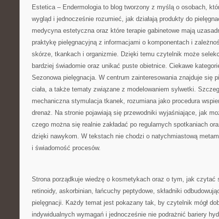
Estetica – Endermologia to blog tworzony z myślą o osobach, któ
wygląd i jednocześnie rozumieć, jak działają produkty do pielęgna
medycyna estetyczna oraz które terapie gabinetowe mają uzasadn
praktykę pielęgnacyjną z informacjami o komponentach i zależn
skórze, tkankach i organizmie. Dzięki temu czytelnik może selek
bardziej świadomie oraz unikać puste obietnice. Ciekawe kategori
Sezonowa pielęgnacja. W centrum zainteresowania znajduje się pi
ciała, a także tematy związane z modelowaniem sylwetki. Szczeg
mechaniczna stymulacja tkanek, rozumiana jako procedura wspiera
drenaż. Na stronie pojawiają się przewodniki wyjaśniające, jak m
czego można się realnie zakładać po regularnych spotkaniach ora
dzięki nawykom. W tekstach nie chodzi o natychmiastową metam
i świadomość procesów.
Strona porządkuje wiedzę o kosmetykach oraz o tym, jak czytać
retinoidy, askorbinian, łańcuchy peptydowe, składniki odbudowując
pielęgnacji. Każdy temat jest pokazany tak, by czytelnik mógł do
indywidualnych wymagań i jednocześnie nie podrażnić bariery hyd