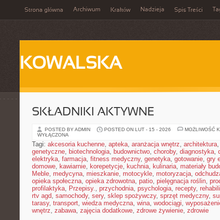
Archiwum
Nadzieja
Ta
Strona główna
Kraków
Spis Treści
KOWALSKA
SKŁADNIKI AKTYWNE
POSTED BY ADMIN
POSTED ON LUT - 15 - 2026
MOŻLIWOŚĆ 
WYŁĄCZONA
Tagi:
akcesoria kuchenne
,
apteka
,
aranżacja wnętrz
,
architektura
genetyczne
,
biotechnologia
,
budownictwo
,
choroby
,
diagnostyka
,
elektryka
,
farmacja
,
fitness medyczny
,
genetyka
,
gotowanie
,
gry 
domowe
,
kawiarnie
,
korepetycje
,
kuchnia
,
kulinaria
,
materiały bud
Meble
,
medycyna
,
mieszkanie
,
motocykle
,
motoryzacja
,
odchudz
opieka społeczna
,
opieka zdrowotna
,
patio
,
pielęgnacja roślin
,
pro
profilaktyka
,
Przepisy.
,
przychodnia
,
psychologia
,
recepty
,
rehabil
rtv agd
,
samochody
,
sery
,
sklep spożywczy
,
sprzęt medyczny
,
su
tarasy
,
transport
,
wiedza medyczna
,
wina
,
wodociągi
,
wyposażeni
wnętrz
,
zabawa
,
zajęcia dodatkowe
,
zdrowe żywienie
,
zdrowie