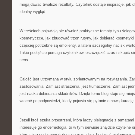
mogą dawać trwalsze rezultaty. Czytelnik dostaje inspiracje, jak 
idealny wygląd.
W treściach pojawiają się również praktyczne tematy typu ściąga
kosmetyczce, jak zbudować trzon rutyny, jak dobierać kosmetyki 
częściej potrzebne są emolienty, a latem szczególny nacisk wart
Takie podejście pomaga czytelnikowi oszczędzić czas i skupić s
sens.
Całość jest utrzymana w stylu zorientowanym na rozwiązania. Za
zastosowania. Zamiast straszenia, jest tłumaczenie. Zamiast jed
jest nauka dobierania składników. Dzięki temu blog staje się mie
wracać po podpowiedzi, kiedy pojawia się pytanie o nową kurację.
Jeżeli ktoś szuka przestrzeni, która łączy pielęgnację z tematami
interesuje go endermologia, to w tym serwisie znajdzie czytelne 
które chcą podejmować decyzje rozsądnie, budować pielęgnację 