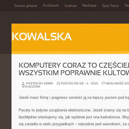
Archiwum
Nadzieja
Ta
Strona główna
Kraków
Spis Treści
KOWALSKA
KOMPUTERY CORAZ TO CZĘŚCIEJ
WSZYSTKIM POPRAWNIE KULTO
POSTED BY ADMIN
POSTED ON SIE - 4 - 2025
MOŻLIWOŚĆ K
WYŁĄCZONA
Jeżeli masz firmę i pragniesz wznieść ją na lepszy poziom pod k
Pecety to jedynie urządzenia elektroniczne. Jeżeli znamy się na
bezbłędnie orientujemy się, jak wybitnie jest ona karkołomna. Ws
się zanadto w wielu przypadkach – naturalnie pod warunkiem, że