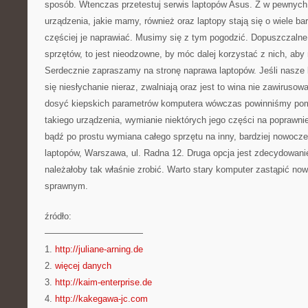
sposób. Wtenczas przetestuj serwis laptopów Asus. Z w pewnych
urządzenia, jakie mamy, również oraz laptopy stają się o wiele ba
częściej je naprawiać. Musimy się z tym pogodzić. Dopuszczalne 
sprzętów, to jest nieodzowne, by móc dalej korzystać z nich, ab
Serdecznie zapraszamy na stronę naprawa laptopów. Jeśli nasze 
się niesłychanie nieraz, zwalniają oraz jest to wina nie zawiruso
dosyć kiepskich parametrów komputera wówczas powinniśmy po
takiego urządzenia, wymianie niektórych jego części na poprawni
bądź po prostu wymiana całego sprzętu na inny, bardziej nowocze
laptopów, Warszawa, ul. Radna 12. Druga opcja jest zdecydowani
należałoby tak właśnie zrobić. Warto stary komputer zastąpić no
sprawnym.
źródło:
———————————
1.
http://juliane-arning.de
2.
więcej danych
3.
http://kaim-enterprise.de
4.
http://kakegawa-jc.com