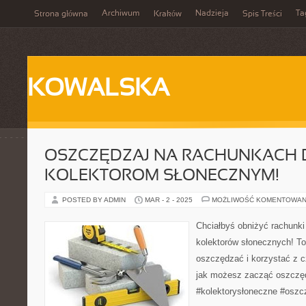
Archiwum
Nadzieja
Ta
Strona główna
Kraków
Spis Treści
KOWALSKA
OSZCZĘDZAJ NA RACHUNKACH D
KOLEKTOROM SŁONECZNYM!
POSTED BY ADMIN
MAR - 2 - 2025
MOŻLIWOŚĆ KOMENTOWAN
Chciałbyś obniżyć rachunki
kolektorów słonecznych! To
oszczędzać i korzystać z cz
jak możesz zacząć oszczęd
#kolektorysłoneczne #oszc